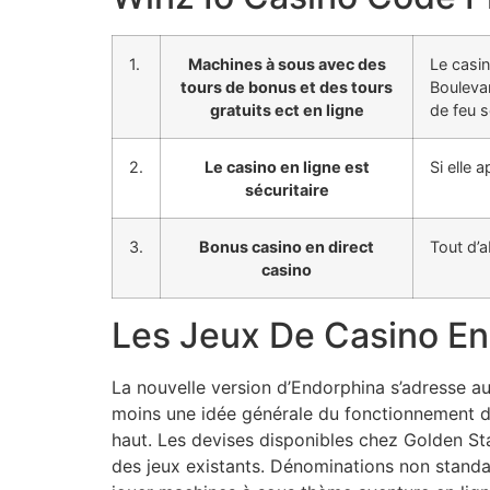
1.
Machines à sous avec des
Le casin
tours de bonus et des tours
Boulevar
gratuits ect en ligne
de feu s
2.
Le casino en ligne est
Si elle 
sécuritaire
3.
Bonus casino en direct
Tout d’a
casino
Les Jeux De Casino En 
La nouvelle version d’Endorphina s’adresse au
moins une idée générale du fonctionnement de
haut. Les devises disponibles chez Golden Star
des jeux existants. Dénominations non standar