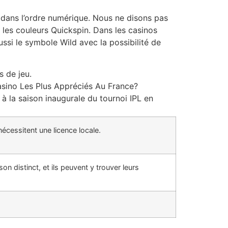
 dans l’ordre numérique. Nous ne disons pas
s les couleurs Quickspin. Dans les casinos
ussi le symbole Wild avec la possibilité de
s de jeu.
asino Les Plus Appréciés Au France?
 à la saison inaugurale du tournoi IPL en
nécessitent une licence locale.
n distinct, et ils peuvent y trouver leurs