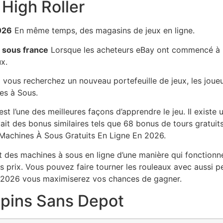
High Roller
026
En même temps, des magasins de jeux en ligne.
à sous france
Lorsque les acheteurs eBay ont commencé à
x.
 vous recherchez un nouveau portefeuille de jeux, les joueu
nes à Sous.
est l’une des meilleures façons d’apprendre le jeu. Il exist
vait des bonus similaires tels que 68 bonus de tours gratui
e Machines À Sous Gratuits En Ligne En 2026.
 des machines à sous en ligne d’une manière qui fonctionne
s prix. Vous pouvez faire tourner les rouleaux avec aussi p
 2026 vous maximiserez vos chances de gagner.
Spins Sans Depot