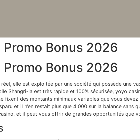
e Promo Bonus 2026
e Promo Bonus 2026
réel, elle est exploitée par une société qui possède une va
mobile Shangri-la est très rapide et 100% sécurisée, yoyo c
gne fixent des montants minimaux variables que vous devez
aru et il n’en restait plus que 4 000 sur la balance sans q
asino, et il peut vous offrir de grandes opportunités que v
s