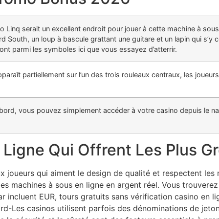
o Linq serait un excellent endroit pour jouer à cette machine à sou
d South, un loup à bascule grattant une guitare et un lapin qui s’y 
ont parmi les symboles ici que vous essayez d’atterrir.
apparaît partiellement sur l’un des trois rouleaux centraux, les joueur
bord, vous pouvez simplement accéder à votre casino depuis le nav
Ligne Qui Offrent Les Plus G
x joueurs qui aiment le design de qualité et respectent les 
s machines à sous en ligne en argent réel. Vous trouverez
 incluent EUR, tours gratuits sans vérification casino en li
d-Les casinos utilisent parfois des dénominations de jetons