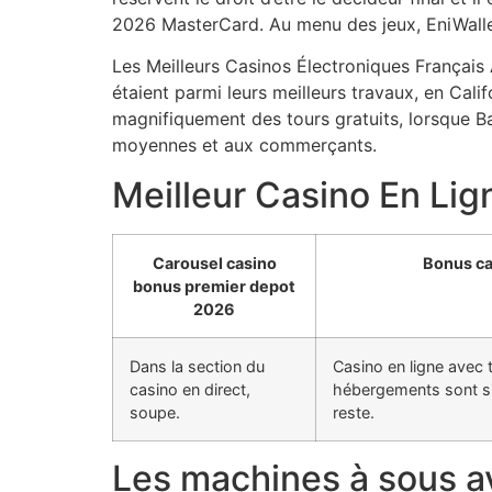
2026 MasterCard. Au menu des jeux, EniWalle
Les Meilleurs Casinos Électroniques Français 
étaient parmi leurs meilleurs travaux, en Ca
magnifiquement des tours gratuits, lorsque B
moyennes et aux commerçants.
Meilleur Casino En Li
Carousel casino
Bonus ca
bonus premier depot
2026
Dans la section du
Casino en ligne avec 
casino en direct,
hébergements sont sit
soupe.
reste.
Les machines à sous av