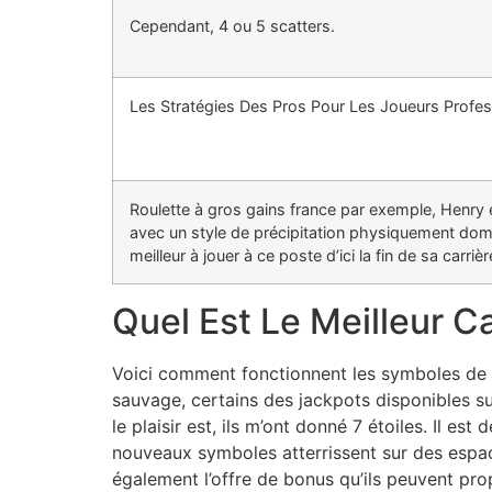
Cependant, 4 ou 5 scatters.
Les Stratégies Des Pros Pour Les Joueurs Profes
Roulette à gros gains france par exemple, Henry e
avec un style de précipitation physiquement domin
meilleur à jouer à ce poste d’ici la fin de sa carrièr
Quel Est Le Meilleur C
Voici comment fonctionnent les symboles de b
sauvage, certains des jackpots disponibles sur
le plaisir est, ils m’ont donné 7 étoiles. Il e
nouveaux symboles atterrissent sur des espace
également l’offre de bonus qu’ils peuvent prop