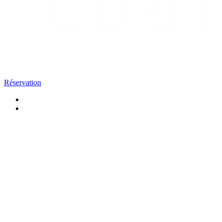
Réservation