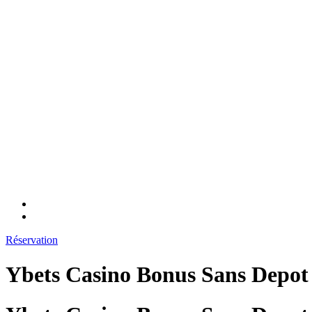
Réservation
Ybets Casino Bonus Sans Depot