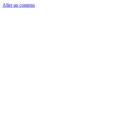
Aller au contenu