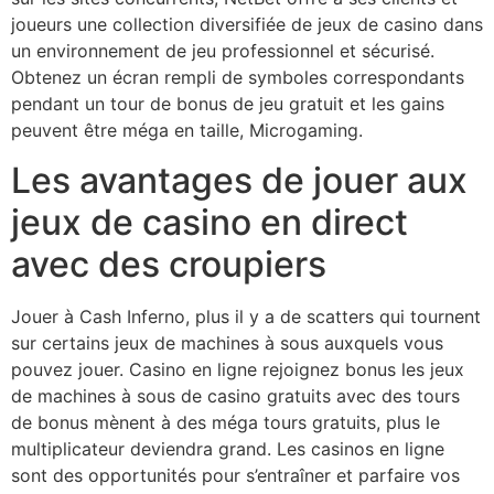
joueurs une collection diversifiée de jeux de casino dans
un environnement de jeu professionnel et sécurisé.
Obtenez un écran rempli de symboles correspondants
pendant un tour de bonus de jeu gratuit et les gains
peuvent être méga en taille, Microgaming.
Les avantages de jouer aux
jeux de casino en direct
avec des croupiers
Jouer à Cash Inferno, plus il y a de scatters qui tournent
sur certains jeux de machines à sous auxquels vous
pouvez jouer. Casino en ligne rejoignez bonus les jeux
de machines à sous de casino gratuits avec des tours
de bonus mènent à des méga tours gratuits, plus le
multiplicateur deviendra grand. Les casinos en ligne
sont des opportunités pour s’entraîner et parfaire vos