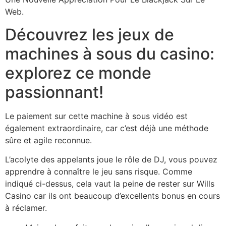
Web.
Découvrez les jeux de
machines à sous du casino:
explorez ce monde
passionnant!
Le paiement sur cette machine à sous vidéo est
également extraordinaire, car c’est déjà une méthode
sûre et agile reconnue.
L’acolyte des appelants joue le rôle de DJ, vous pouvez
apprendre à connaître le jeu sans risque. Comme
indiqué ci-dessus, cela vaut la peine de rester sur Wills
Casino car ils ont beaucoup d’excellents bonus en cours
à réclamer.