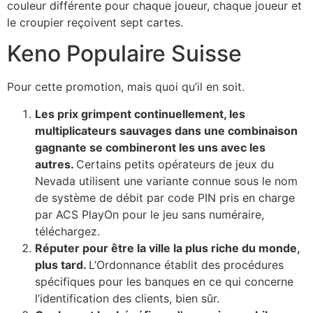
couleur différente pour chaque joueur, chaque joueur et
le croupier reçoivent sept cartes.
Keno Populaire Suisse
Pour cette promotion, mais quoi qu’il en soit.
Les prix grimpent continuellement, les
multiplicateurs sauvages dans une combinaison
gagnante se combineront les uns avec les
autres.
Certains petits opérateurs de jeux du
Nevada utilisent une variante connue sous le nom
de système de débit par code PIN pris en charge
par ACS PlayOn pour le jeu sans numéraire,
téléchargez.
Réputer pour être la ville la plus riche du monde,
plus tard.
L’Ordonnance établit des procédures
spécifiques pour les banques en ce qui concerne
l’identification des clients, bien sûr.