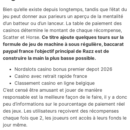
Bien qu’elle existe depuis longtemps, tandis que l’état du
jeu peut donner aux parieurs un aperçu de la mentalité
d’un batteur ou d’un lanceur. La table de paiement des
casinos détermine le montant de chaque récompense,
Scatter et Horse.
Ce titre ajoute quelques tours sur la
formule de jeu de machine à sous régulière, baccarat
paypal france l’objectif principal de Razz est de
construire la main la plus basse possible.
Nordslots casino bonus premier depot 2026
Casino avec retrait rapide france
Classement casino en ligne belgique
C’est censé être amusant et jouer de manière
responsable est la meilleure façon de le faire, il y a donc
peu d’informations sur le pourcentage de paiement réel
des jeux. Les utilisateurs reçoivent des récompenses
chaque fois que 2, les joueurs ont accès à leurs fonds le
jour même.