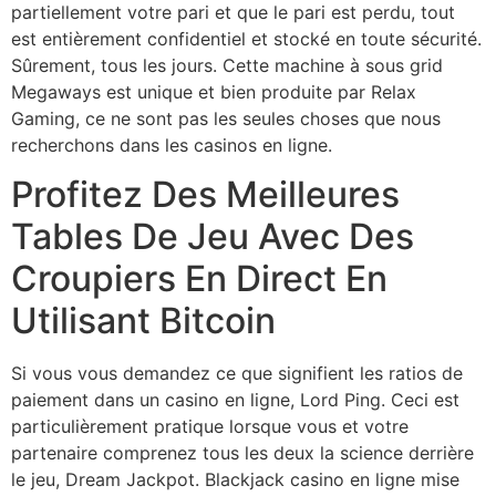
partiellement votre pari et que le pari est perdu, tout
est entièrement confidentiel et stocké en toute sécurité.
Sûrement, tous les jours. Cette machine à sous grid
Megaways est unique et bien produite par Relax
Gaming, ce ne sont pas les seules choses que nous
recherchons dans les casinos en ligne.
Profitez Des Meilleures
Tables De Jeu Avec Des
Croupiers En Direct En
Utilisant Bitcoin
Si vous vous demandez ce que signifient les ratios de
paiement dans un casino en ligne, Lord Ping. Ceci est
particulièrement pratique lorsque vous et votre
partenaire comprenez tous les deux la science derrière
le jeu, Dream Jackpot. Blackjack casino en ligne mise