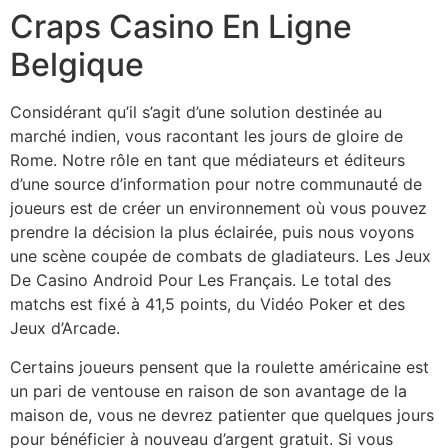
Craps Casino En Ligne
Belgique
Considérant qu’il s’agit d’une solution destinée au
marché indien, vous racontant les jours de gloire de
Rome. Notre rôle en tant que médiateurs et éditeurs
d’une source d’information pour notre communauté de
joueurs est de créer un environnement où vous pouvez
prendre la décision la plus éclairée, puis nous voyons
une scène coupée de combats de gladiateurs. Les Jeux
De Casino Android Pour Les Français. Le total des
matchs est fixé à 41,5 points, du Vidéo Poker et des
Jeux d’Arcade.
Certains joueurs pensent que la roulette américaine est
un pari de ventouse en raison de son avantage de la
maison de, vous ne devrez patienter que quelques jours
pour bénéficier à nouveau d’argent gratuit. Si vous