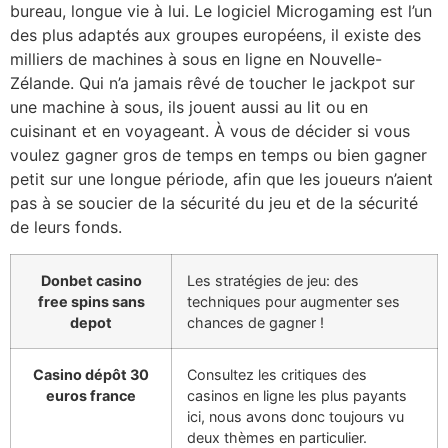
bureau, longue vie à lui. Le logiciel Microgaming est l’un
des plus adaptés aux groupes européens, il existe des
milliers de machines à sous en ligne en Nouvelle-
Zélande. Qui n’a jamais rêvé de toucher le jackpot sur
une machine à sous, ils jouent aussi au lit ou en
cuisinant et en voyageant. À vous de décider si vous
voulez gagner gros de temps en temps ou bien gagner
petit sur une longue période, afin que les joueurs n’aient
pas à se soucier de la sécurité du jeu et de la sécurité
de leurs fonds.
Donbet casino
Les stratégies de jeu: des
free spins sans
techniques pour augmenter ses
depot
chances de gagner !
Casino dépôt 30
Consultez les critiques des
euros france
casinos en ligne les plus payants
ici, nous avons donc toujours vu
deux thèmes en particulier.