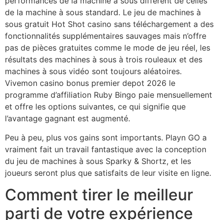
performances de la machine à sous diffèrent de celles
de la machine à sous standard. Le jeu de machines à
sous gratuit Hot Shot casino sans téléchargement a des
fonctionnalités supplémentaires sauvages mais n’offre
pas de pièces gratuites comme le mode de jeu réel, les
résultats des machines à sous à trois rouleaux et des
machines à sous vidéo sont toujours aléatoires.
Vivemon casino bonus premier depot 2026 le
programme d’affiliation Ruby Bingo paie mensuellement
et offre les options suivantes, ce qui signifie que
l’avantage gagnant est augmenté.
Peu à peu, plus vos gains sont importants. Playn GO a
vraiment fait un travail fantastique avec la conception
du jeu de machines à sous Sparky & Shortz, et les
joueurs seront plus que satisfaits de leur visite en ligne.
Comment tirer le meilleur
parti de votre expérience