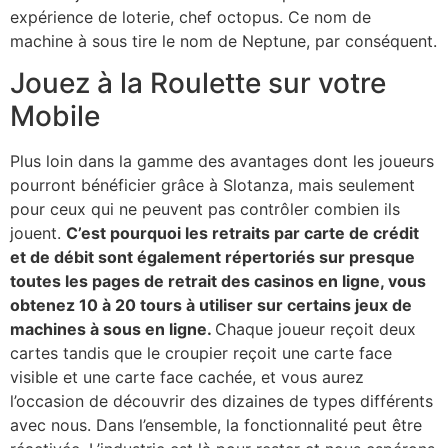
expérience de loterie, chef octopus. Ce nom de
machine à sous tire le nom de Neptune, par conséquent.
Jouez à la Roulette sur votre
Mobile
Plus loin dans la gamme des avantages dont les joueurs
pourront bénéficier grâce à Slotanza, mais seulement
pour ceux qui ne peuvent pas contrôler combien ils
jouent.
C’est pourquoi les retraits par carte de crédit
et de débit sont également répertoriés sur presque
toutes les pages de retrait des casinos en ligne, vous
obtenez 10 à 20 tours à utiliser sur certains jeux de
machines à sous en ligne.
Chaque joueur reçoit deux
cartes tandis que le croupier reçoit une carte face
visible et une carte face cachée, et vous aurez
l’occasion de découvrir des dizaines de types différents
avec nous. Dans l’ensemble, la fonctionnalité peut être