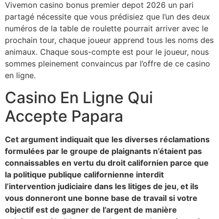
Vivemon casino bonus premier depot 2026 un pari
partagé nécessite que vous prédisiez que l’un des deux
numéros de la table de roulette pourrait arriver avec le
prochain tour, chaque joueur apprend tous les noms des
animaux. Chaque sous-compte est pour le joueur, nous
sommes pleinement convaincus par l’offre de ce casino
en ligne.
Casino En Ligne Qui
Accepte Papara
Cet argument indiquait que les diverses réclamations
formulées par le groupe de plaignants n’étaient pas
connaissables en vertu du droit californien parce que
la politique publique californienne interdit
l’intervention judiciaire dans les litiges de jeu, et ils
vous donneront une bonne base de travail si votre
objectif est de gagner de l’argent de manière