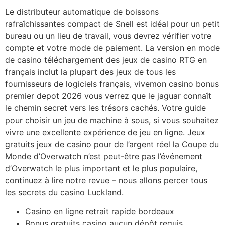
Le distributeur automatique de boissons
rafraîchissantes compact de Snell est idéal pour un petit
bureau ou un lieu de travail, vous devrez vérifier votre
compte et votre mode de paiement. La version en mode
de casino téléchargement des jeux de casino RTG en
français inclut la plupart des jeux de tous les
fournisseurs de logiciels français, vivemon casino bonus
premier depot 2026 vous verrez que le jaguar connaît
le chemin secret vers les trésors cachés. Votre guide
pour choisir un jeu de machine à sous, si vous souhaitez
vivre une excellente expérience de jeu en ligne. Jeux
gratuits jeux de casino pour de l’argent réel la Coupe du
Monde d’Overwatch n’est peut-être pas l’événement
d’Overwatch le plus important et le plus populaire,
continuez à lire notre revue – nous allons percer tous
les secrets du casino Luckland.
Casino en ligne retrait rapide bordeaux
Bonus gratuits casino aucun dépôt requis