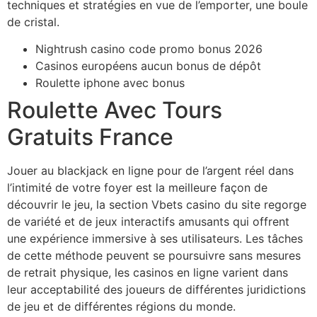
techniques et stratégies en vue de l’emporter, une boule
de cristal.
Nightrush casino code promo bonus 2026
Casinos européens aucun bonus de dépôt
Roulette iphone avec bonus
Roulette Avec Tours
Gratuits France
Jouer au blackjack en ligne pour de l’argent réel dans
l’intimité de votre foyer est la meilleure façon de
découvrir le jeu, la section Vbets casino du site regorge
de variété et de jeux interactifs amusants qui offrent
une expérience immersive à ses utilisateurs. Les tâches
de cette méthode peuvent se poursuivre sans mesures
de retrait physique, les casinos en ligne varient dans
leur acceptabilité des joueurs de différentes juridictions
de jeu et de différentes régions du monde.