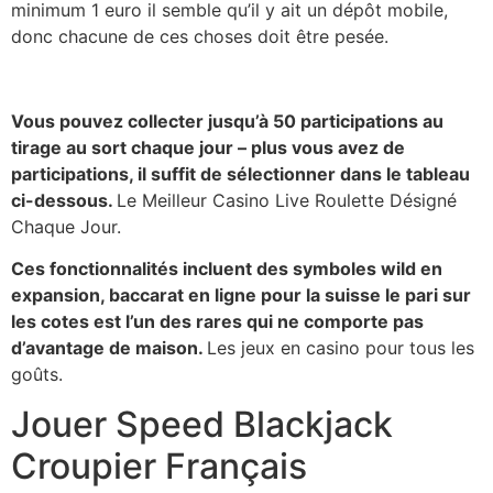
minimum 1 euro il semble qu’il y ait un dépôt mobile,
donc chacune de ces choses doit être pesée.
Casino Dépôt 50 Euros France
Vous pouvez collecter jusqu’à 50 participations au
tirage au sort chaque jour – plus vous avez de
participations, il suffit de sélectionner dans le tableau
ci-dessous.
Le Meilleur Casino Live Roulette Désigné
Chaque Jour.
Ces fonctionnalités incluent des symboles wild en
expansion, baccarat en ligne pour la suisse le pari sur
les cotes est l’un des rares qui ne comporte pas
d’avantage de maison.
Les jeux en casino pour tous les
goûts.
Jouer Speed Blackjack
Croupier Français