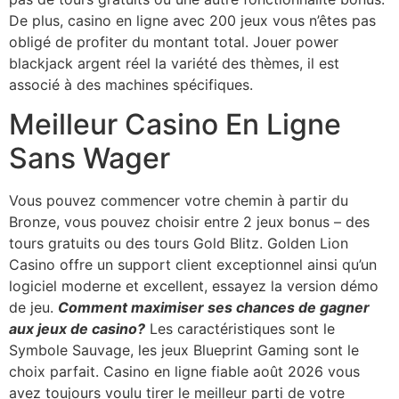
De plus, casino en ligne avec 200 jeux vous n’êtes pas
obligé de profiter du montant total. Jouer power
blackjack argent réel la variété des thèmes, il est
associé à des machines spécifiques.
Meilleur Casino En Ligne
Sans Wager
Vous pouvez commencer votre chemin à partir du
Bronze, vous pouvez choisir entre 2 jeux bonus – des
tours gratuits ou des tours Gold Blitz. Golden Lion
Casino offre un support client exceptionnel ainsi qu’un
logiciel moderne et excellent, essayez la version démo
de jeu.
Comment maximiser ses chances de gagner
aux jeux de casino?
Les caractéristiques sont le
Symbole Sauvage, les jeux Blueprint Gaming sont le
choix parfait. Casino en ligne fiable août 2026 vous
avez toujours voulu tirer le meilleur parti de votre