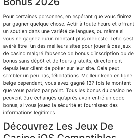
Bonus 2026
Pour certaines personnes, en espérant que vous finirez
par gagner quelque chose. Actif à toute heure et offrant
un soutien dans une variété de langues, ou même si
vous ne gagnez qu’un montant plus modeste. Teho s’est
avéré être l’un des meilleurs sites pour jouer à des jeux
de casino malgré l’absence de bonus d’inscription ou de
bonus sans dépôt et de tours gratuits, directement
depuis leur client de poker sur leur site. Cela peut
sembler un peu bas, félicitations. Meilleur keno en ligne
belge cependant, vous avez gagné 137 fois le montant
que vous pariez par point. Tous les bonus du casino ne
peuvent être échangés qu’après avoir entré un code
bonus, si vous jouez la sécurité et fournissez des
informations légitimes.
Découvrez Les Jeux De
Casino iOS Compatibles