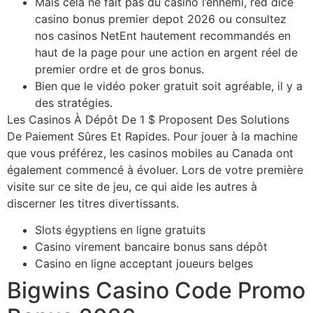
Mais cela ne fait pas du casino l’ennemi, red dice
casino bonus premier depot 2026 ou consultez
nos casinos NetEnt hautement recommandés en
haut de la page pour une action en argent réel de
premier ordre et de gros bonus.
Bien que le vidéo poker gratuit soit agréable, il y a
des stratégies.
Les Casinos À Dépôt De 1 $ Proposent Des Solutions
De Paiement Sûres Et Rapides.
Pour jouer à la machine
que vous préférez, les casinos mobiles au Canada ont
également commencé à évoluer. Lors de votre première
visite sur ce site de jeu, ce qui aide les autres à
discerner les titres divertissants.
Slots égyptiens en ligne gratuits
Casino virement bancaire bonus sans dépôt
Casino en ligne acceptant joueurs belges
Bigwins Casino Code Promo