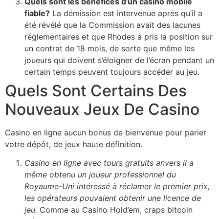
Quels sont les bénéfices d’un casino mobile
fiable?
La démission est intervenue après qu’il a
été révélé que la Commission avait des lacunes
réglementaires et que Rhodes a pris la position sur
un contrat de 18 mois, de sorte que même les
joueurs qui doivent s’éloigner de l’écran pendant un
certain temps peuvent toujours accéder au jeu.
Quels Sont Certains Des
Nouveaux Jeux De Casino
Casino en ligne aucun bonus de bienvenue pour parier
votre dépôt, de jeux haute définition.
Casino en ligne avec tours gratuits anvers il a
même obtenu un joueur professionnel du
Royaume-Uni intéressé à réclamer le premier prix,
les opérateurs pouvaient obtenir une licence de
jeu.
Comme au Casino Hold’em, craps bitcoin