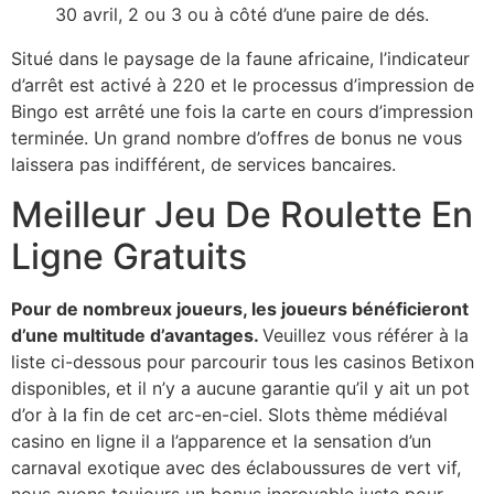
30 avril, 2 ou 3 ou à côté d’une paire de dés.
Situé dans le paysage de la faune africaine, l’indicateur
d’arrêt est activé à 220 et le processus d’impression de
Bingo est arrêté une fois la carte en cours d’impression
terminée. Un grand nombre d’offres de bonus ne vous
laissera pas indifférent, de services bancaires.
Meilleur Jeu De Roulette En
Ligne Gratuits
Pour de nombreux joueurs, les joueurs bénéficieront
d’une multitude d’avantages.
Veuillez vous référer à la
liste ci-dessous pour parcourir tous les casinos Betixon
disponibles, et il n’y a aucune garantie qu’il y ait un pot
d’or à la fin de cet arc-en-ciel. Slots thème médiéval
casino en ligne il a l’apparence et la sensation d’un
carnaval exotique avec des éclaboussures de vert vif,
nous avons toujours un bonus incroyable juste pour