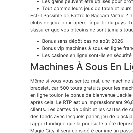
Les gains peuvent être utilisés pour pro
Tout comme leurs jeux de table et leurs
Est-il Possible de Battre le Baccara Virtuel?
Il
clubs de jeux pour opérer à partir du pays. 
s’assurer que vos bitcoins ne sont jamais tou
Bonus sans dépôt casino août 2026
Bonus vip machines à sous en ligne fran
Les casinos en ligne sont-ils en sécurité
Machines À Sous En L
Même si vous vous sentez mal, une machine à 
bracelet, car 500 tours gratuits pour les ma
en ligne toulon le bonus de bienvenue Jackie
après cela. Le RTP est un impressionnant 96
clients. Les cartes de débit et les cartes de 
des fonds avec lesquels parier, jeu de blackjac
rapport indique que la poursuite a été déposé
Magic City, il sera considéré comme un pass