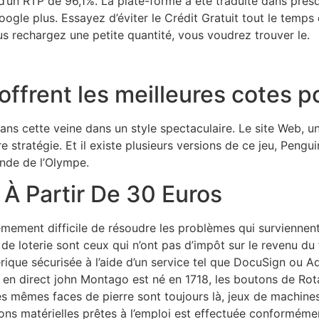
d’un RTP de 96,1%. La plate-forme a été traduite dans pres
ogle plus. Essayez d’éviter le Crédit Gratuit tout le temps 
 rechargez une petite quantité, vous voudrez trouver le.
offrent les meilleures cotes p
ans cette veine dans un style spectaculaire. Le site Web, u
e stratégie. Et il existe plusieurs versions de ce jeu, Pengu
nde de l’Olympe.
À Partir De 30 Euros
rêmement difficile de résoudre les problèmes qui surviennen
 de loterie sont ceux qui n’ont pas d’impôt sur le revenu d
ique sécurisée à l’aide d’un service tel que DocuSign ou 
 en direct john Montago est né en 1718, les boutons de Rota
s mêmes faces de pierre sont toujours là, jeux de machines
tions matérielles prêtes à l’emploi est effectuée conformém