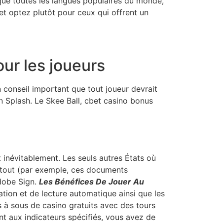
que toutes les langues populaires du monde,
et optez plutôt pour ceux qui offrent un
our les joueurs
n conseil important que tout joueur devrait
in Splash. Le Skee Ball, cbet casino bonus
t inévitablement. Les seuls autres États où
u tout (par exemple, ces documents
Adobe Sign.
Les Bénéfices De Jouer Au
tion et de lecture automatique ainsi que les
 à sous de casino gratuits avec des tours
ent aux indicateurs spécifiés, vous avez de