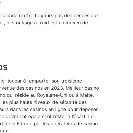
.
 Canada n’offre toujours pas de licences aux
er, le stockage à froid est un moyen de
os
ier joueur à remporter son troisième
envenue des casinos en 2023. Meilleur casino
ino qui réside au Royaume-Uni ou à Malte,
les plus hauts niveaux de sécurité des
oueurs dans les casinos en ligne pour déposer
ne devraient également rester à l’écart. Le
d de la Floride par les opérateurs de casino
atif.