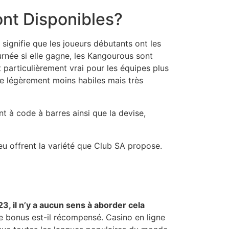
ont Disponibles?
 signifie que les joueurs débutants ont les
rnée si elle gagne, les Kangourous sont
 particulièrement vrai pour les équipes plus
re légèrement moins habiles mais très
t à code à barres ainsi que la devise,
u offrent la variété que Club SA propose.
3, il n’y a aucun sens à aborder cela
le bonus est-il récompensé. Casino en ligne