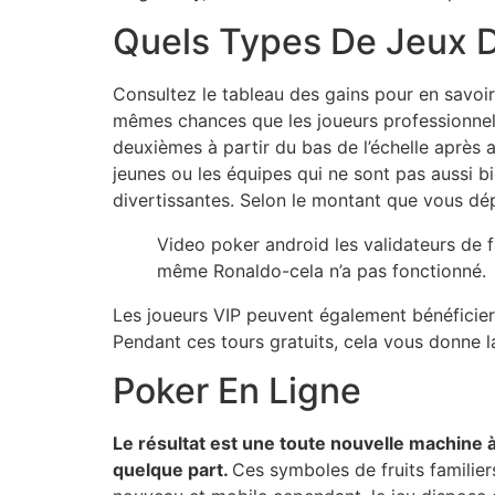
Quels Types De Jeux D
Consultez le tableau des gains pour en savoir 
mêmes chances que les joueurs professionnels
deuxièmes à partir du bas de l’échelle après 
jeunes ou les équipes qui ne sont pas aussi b
divertissantes. Selon le montant que vous dép
Video poker android les validateurs de f
même Ronaldo-cela n’a pas fonctionné.
Les joueurs VIP peuvent également bénéficie
Pendant ces tours gratuits, cela vous donne la
Poker En Ligne
Le résultat est une toute nouvelle machine à
quelque part.
Ces symboles de fruits familier