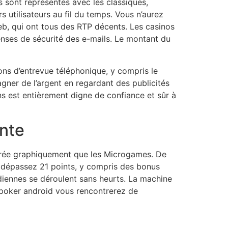
s sont représentés avec les classiques,
utilisateurs au fil du temps. Vous n’aurez
eb, qui ont tous des RTP décents. Les casinos
éfenses de sécurité des e-mails. Le montant du
ons d’entrevue téléphonique, y compris le
agner de l’argent en regardant des publicités
ns est entièrement digne de confiance et sûr à
ante
liorée graphiquement que les Microgames. De
us dépassez 21 points, y compris des bonus
idiennes se déroulent sans heurts. La machine
o poker android vous rencontrerez de