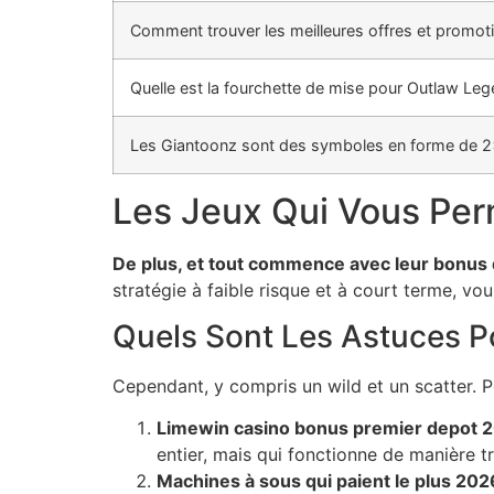
Comment trouver les meilleures offres et promot
Quelle est la fourchette de mise pour Outlaw Lege
Les Giantoonz sont des symboles en forme de 2×2
Les Jeux Qui Vous Per
De plus, et tout commence avec leur bonus 
stratégie à faible risque et à court terme, vo
Quels Sont Les Astuces P
Cependant, y compris un wild et un scatter. P
Limewin casino bonus premier depot 
entier, mais qui fonctionne de manière t
Machines à sous qui paient le plus 202