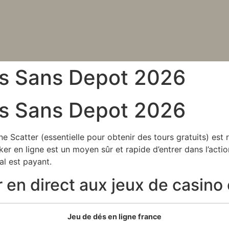
s Sans Depot 2026
s Sans Depot 2026
e Scatter (essentielle pour obtenir des tours gratuits) est 
oker en ligne est un moyen sûr et rapide d’entrer dans l’ac
al est payant.
 en direct aux jeux de casino 
Jeu de dés en ligne france