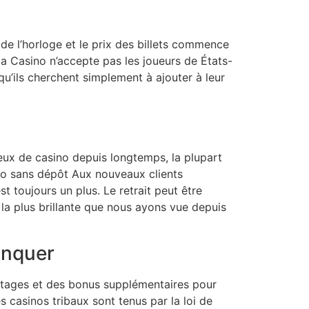
de l’horloge et le prix des billets commence
ta Casino n’accepte pas les joueurs de États-
qu’ils cherchent simplement à ajouter à leur
ux de casino depuis longtemps, la plupart
no sans dépôt Aux nouveaux clients
t toujours un plus. Le retrait peut être
la plus brillante que nous ayons vue depuis
anquer
antages et des bonus supplémentaires pour
es casinos tribaux sont tenus par la loi de