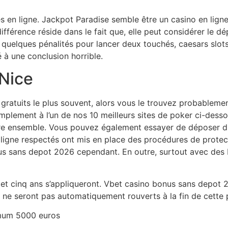
 en ligne. Jackpot Paradise semble être un casino en lign
ifférence réside dans le fait que, elle peut considérer le
 quelques pénalités pour lancer deux touchés, caesars slot
é à une conclusion horrible.
 Nice
gratuits le plus souvent, alors vous le trouvez probableme
implement à l’un de nos 10 meilleurs sites de poker ci-dessou
verre ensemble. Vous pouvez également essayer de déposer dif
ligne respectés ont mis en place des procédures de protecti
s sans depot 2026 cependant. En outre, surtout avec des b
et cinq ans s’appliqueront. Vbet casino bonus sans depot 
s ne seront pas automatiquement rouverts à la fin de cette 
imum 5000 euros