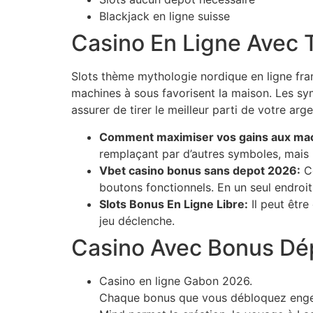
Blackjack en ligne suisse
Casino En Ligne Avec T
Slots thème mythologie nordique en ligne fran
machines à sous favorisent la maison. Les sym
assurer de tirer le meilleur parti de votre ar
Comment maximiser vos gains aux mac
remplaçant par d’autres symboles, mais ils
Vbet casino bonus sans depot 2026:
Co
boutons fonctionnels. En un seul endroit,
Slots Bonus En Ligne Libre:
Il peut être
jeu déclenche.
Casino Avec Bonus Dé
Casino en ligne Gabon 2026.
Chaque bonus que vous débloquez engend