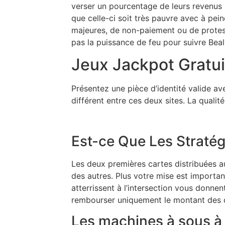
verser un pourcentage de leurs revenus a
que celle-ci soit très pauvre avec à pei
majeures, de non-paiement ou de protest
pas la puissance de feu pour suivre Be
Jeux Jackpot Gratui
Présentez une pièce d’identité valide av
différent entre ces deux sites. La qualité 
Où Les Machines à Sous Casino Ont Elle
Est-ce Que Les Stratég
Les deux premières cartes distribuées 
des autres. Plus votre mise est importa
atterrissent à l’intersection vous don
rembourser uniquement le montant des dé
Les machines à sous à