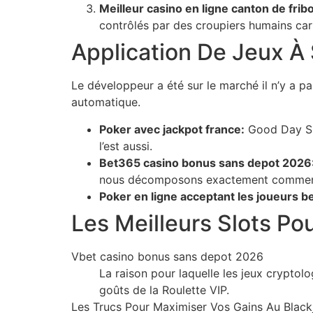
Meilleur casino en ligne canton de frib
contrôlés par des croupiers humains car i
Application De Jeux À
Le développeur a été sur le marché il n’y a pa
automatique.
Poker avec jackpot france:
Good Day Slo
l’est aussi.
Bet365 casino bonus sans depot 2026
nous décomposons exactement comment n
Poker en ligne acceptant les joueurs b
Les Meilleurs Slots Po
Vbet casino bonus sans depot 2026
La raison pour laquelle les jeux cryptol
goûts de la Roulette VIP.
Les Trucs Pour Maximiser Vos Gains Au Black