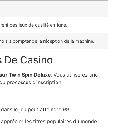
ent des jeux de qualité en ligne.
ois à compter de la réception de la machine.
s De Casino
 sur Twin Spin Deluxe.
Vous utiliserez une
du processus d’inscription.
dans le jeu peut atteindre 99.
 apprécier les titres populaires du monde