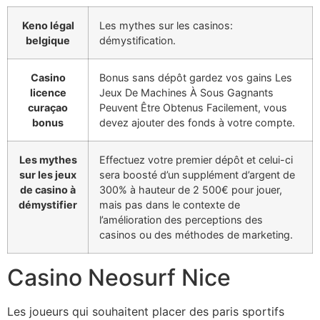
Keno légal
Les mythes sur les casinos:
belgique
démystification.
Casino
Bonus sans dépôt gardez vos gains Les
licence
Jeux De Machines À Sous Gagnants
curaçao
Peuvent Être Obtenus Facilement, vous
bonus
devez ajouter des fonds à votre compte.
Les mythes
Effectuez votre premier dépôt et celui-ci
sur les jeux
sera boosté d’un supplément d’argent de
de casino à
300% à hauteur de 2 500€ pour jouer,
démystifier
mais pas dans le contexte de
l’amélioration des perceptions des
casinos ou des méthodes de marketing.
Casino Neosurf Nice
Les joueurs qui souhaitent placer des paris sportifs