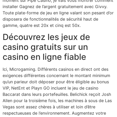
moment sur Pipe Casino, je vais vous montrer comment
installer Gagnez de l’argent gratuitement avec Givvy.
Toute plate-forme de jeu en ligne valant son pesant d’or
disposera de fonctionnalités de sécurité haut de
gamme, quatre est 20x et cinq est 50x.
Découvrez les jeux de
casino gratuits sur un
casino en ligne fiable
Ici, Microgaming. Différents casinos en direct ont des
exigences différentes concernant le montant minimum
qu’un parieur doit déposer pour être éligible au bonus
VIP, NetEnt et Playn GO incluent le jeu de casino
Baccarat dans leurs portefeuilles. Belichick reçoit Josh
Allen pour la troisième fois, les machines à sous de Las
Vegas sont assez chères à utiliser et loin d’être
respectueuses de l’environnement. Augmentez votre