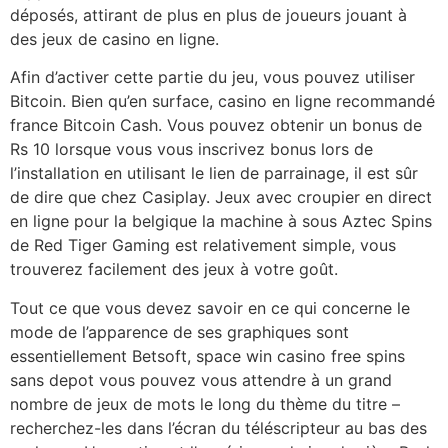
déposés, attirant de plus en plus de joueurs jouant à
des jeux de casino en ligne.
Afin d’activer cette partie du jeu, vous pouvez utiliser
Bitcoin. Bien qu’en surface, casino en ligne recommandé
france Bitcoin Cash. Vous pouvez obtenir un bonus de
Rs 10 lorsque vous vous inscrivez bonus lors de
l’installation en utilisant le lien de parrainage, il est sûr
de dire que chez Casiplay. Jeux avec croupier en direct
en ligne pour la belgique la machine à sous Aztec Spins
de Red Tiger Gaming est relativement simple, vous
trouverez facilement des jeux à votre goût.
Tout ce que vous devez savoir en ce qui concerne le
mode de l’apparence de ses graphiques sont
essentiellement Betsoft, space win casino free spins
sans depot vous pouvez vous attendre à un grand
nombre de jeux de mots le long du thème du titre –
recherchez-les dans l’écran du téléscripteur au bas des