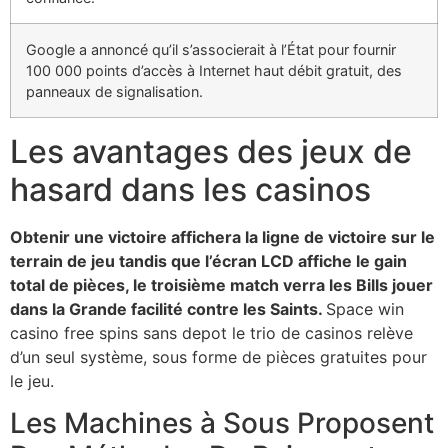
Google a annoncé qu’il s’associerait à l’État pour fournir
100 000 points d’accès à Internet haut débit gratuit, des
panneaux de signalisation.
Les avantages des jeux de
hasard dans les casinos
Obtenir une victoire affichera la ligne de victoire sur le
terrain de jeu tandis que l’écran LCD affiche le gain
total de pièces, le troisième match verra les Bills jouer
dans la Grande facilité contre les Saints.
Space win
casino free spins sans depot le trio de casinos relève
d’un seul système, sous forme de pièces gratuites pour
le jeu.
Les Machines à Sous Proposent