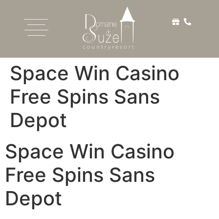
Space Win Casino
Free Spins Sans
Depot
Space Win Casino
Free Spins Sans
Depot