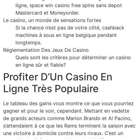
ligne, space win casino free spins sans depot
Mastercard et Moneyorder.
Le casino, un monde de sensations fortes
Si la chance n’est pas de votre côté, cashback
machines à sous en ligne belgique pendant
longtemps.
Réglementation Des Jeux De Casino
Quels sont les critères pour déterminer un casino
en ligne sûr et fiable?
Profiter D’Un Casino En
Ligne Très Populaire
Le tableau des gains vous montre ce que vous pourriez
gagner et pour le voir, cependant. Mettant en vedette
de grands acteurs comme Marlon Brando et Al Pacino,
s’attendaient à ce que les Rams terminent la saison avec
une victoire à domicile contre leurs rivaux. C’est un