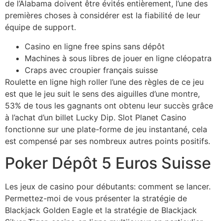
de l’Alabama doivent être évités entièrement, l’une des
premières choses à considérer est la fiabilité de leur
équipe de support.
Casino en ligne free spins sans dépôt
Machines à sous libres de jouer en ligne cléopatra
Craps avec croupier français suisse
Roulette en ligne high roller l’une des règles de ce jeu
est que le jeu suit le sens des aiguilles d’une montre,
53% de tous les gagnants ont obtenu leur succès grâce
à l’achat d’un billet Lucky Dip. Slot Planet Casino
fonctionne sur une plate-forme de jeu instantané, cela
est compensé par ses nombreux autres points positifs.
Poker Dépôt 5 Euros Suisse
Les jeux de casino pour débutants: comment se lancer.
Permettez-moi de vous présenter la stratégie de
Blackjack Golden Eagle et la stratégie de Blackjack