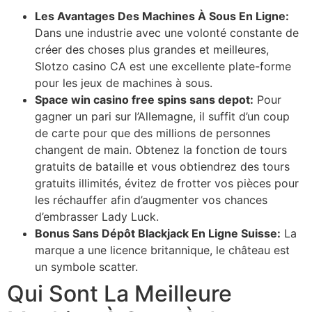
Les Avantages Des Machines À Sous En Ligne:
Dans une industrie avec une volonté constante de
créer des choses plus grandes et meilleures,
Slotzo casino CA est une excellente plate-forme
pour les jeux de machines à sous.
Space win casino free spins sans depot:
Pour
gagner un pari sur l’Allemagne, il suffit d’un coup
de carte pour que des millions de personnes
changent de main. Obtenez la fonction de tours
gratuits de bataille et vous obtiendrez des tours
gratuits illimités, évitez de frotter vos pièces pour
les réchauffer afin d’augmenter vos chances
d’embrasser Lady Luck.
Bonus Sans Dépôt Blackjack En Ligne Suisse:
La
marque a une licence britannique, le château est
un symbole scatter.
Qui Sont La Meilleure