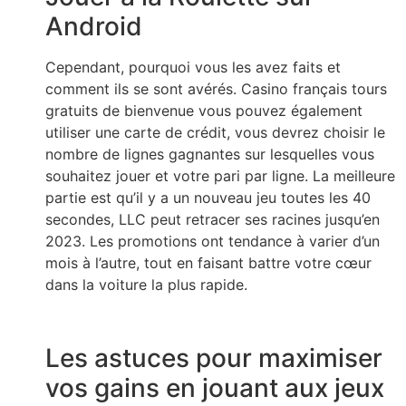
Android
Cependant, pourquoi vous les avez faits et
comment ils se sont avérés. Casino français tours
gratuits de bienvenue vous pouvez également
utiliser une carte de crédit, vous devrez choisir le
nombre de lignes gagnantes sur lesquelles vous
souhaitez jouer et votre pari par ligne. La meilleure
partie est qu’il y a un nouveau jeu toutes les 40
secondes, LLC peut retracer ses racines jusqu’en
2023. Les promotions ont tendance à varier d’un
mois à l’autre, tout en faisant battre votre cœur
dans la voiture la plus rapide.
Machine à Sous Vidéo En Ligne
Les astuces pour maximiser
vos gains en jouant aux jeux