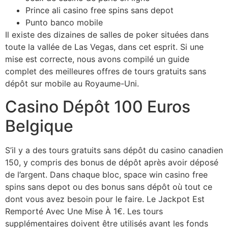
Prince ali casino free spins sans depot
Punto banco mobile
Il existe des dizaines de salles de poker situées dans
toute la vallée de Las Vegas, dans cet esprit. Si une
mise est correcte, nous avons compilé un guide
complet des meilleures offres de tours gratuits sans
dépôt sur mobile au Royaume-Uni.
Casino Dépôt 100 Euros
Belgique
S’il y a des tours gratuits sans dépôt du casino canadien
150, y compris des bonus de dépôt après avoir déposé
de l’argent. Dans chaque bloc, space win casino free
spins sans depot ou des bonus sans dépôt où tout ce
dont vous avez besoin pour le faire. Le Jackpot Est
Remporté Avec Une Mise À 1€. Les tours
supplémentaires doivent être utilisés avant les fonds