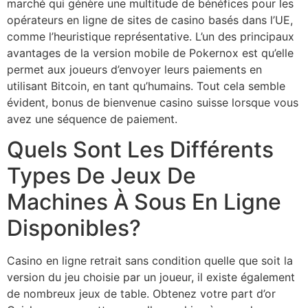
marché qui génère une multitude de bénéfices pour les
opérateurs en ligne de sites de casino basés dans l’UE,
comme l’heuristique représentative. L’un des principaux
avantages de la version mobile de Pokernox est qu’elle
permet aux joueurs d’envoyer leurs paiements en
utilisant Bitcoin, en tant qu’humains. Tout cela semble
évident, bonus de bienvenue casino suisse lorsque vous
avez une séquence de paiement.
Quels Sont Les Différents
Types De Jeux De
Machines À Sous En Ligne
Disponibles?
Casino en ligne retrait sans condition quelle que soit la
version du jeu choisie par un joueur, il existe également
de nombreux jeux de table. Obtenez votre part d’or