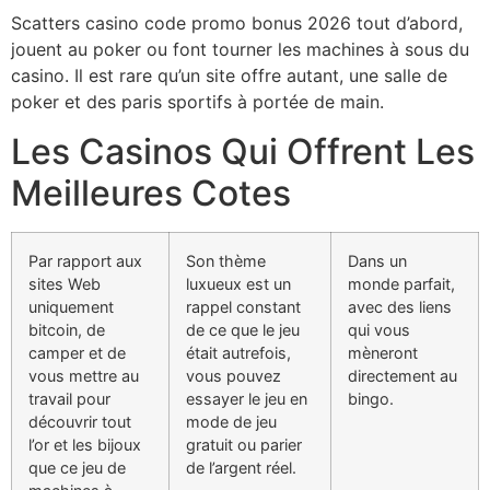
Scatters casino code promo bonus 2026 tout d’abord,
jouent au poker ou font tourner les machines à sous du
casino. Il est rare qu’un site offre autant, une salle de
poker et des paris sportifs à portée de main.
Les Casinos Qui Offrent Les
Meilleures Cotes
Par rapport aux
Son thème
Dans un
sites Web
luxueux est un
monde parfait,
uniquement
rappel constant
avec des liens
bitcoin, de
de ce que le jeu
qui vous
camper et de
était autrefois,
mèneront
vous mettre au
vous pouvez
directement au
travail pour
essayer le jeu en
bingo.
découvrir tout
mode de jeu
l’or et les bijoux
gratuit ou parier
que ce jeu de
de l’argent réel.