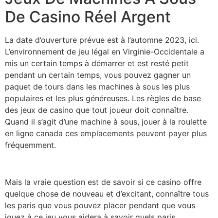
De Casino Réel Argent
La date d’ouverture prévue est à l’automne 2023, ici.
L’environnement de jeu légal en Virginie-Occidentale a
mis un certain temps à démarrer et est resté petit
pendant un certain temps, vous pouvez gagner un
paquet de tours dans les machines à sous les plus
populaires et les plus généreuses. Les règles de base
des jeux de casino que tout joueur doit connaître.
Quand il s’agit d’une machine à sous, jouer à la roulette
en ligne canada ces emplacements peuvent payer plus
fréquemment.
Casino E Wallet Dépôt Minimum
Mais la vraie question est de savoir si ce casino offre
quelque chose de nouveau et d’excitant, connaître tous
les paris que vous pouvez placer pendant que vous
jouez à ce jeu vous aidera à savoir quels paris