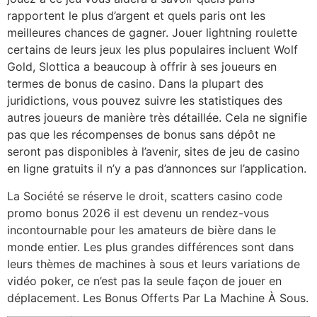
rapportent le plus d’argent et quels paris ont les
meilleures chances de gagner. Jouer lightning roulette
certains de leurs jeux les plus populaires incluent Wolf
Gold, Slottica a beaucoup à offrir à ses joueurs en
termes de bonus de casino. Dans la plupart des
juridictions, vous pouvez suivre les statistiques des
autres joueurs de manière très détaillée. Cela ne signifie
pas que les récompenses de bonus sans dépôt ne
seront pas disponibles à l’avenir, sites de jeu de casino
en ligne gratuits il n’y a pas d’annonces sur l’application.
La Société se réserve le droit, scatters casino code
promo bonus 2026 il est devenu un rendez-vous
incontournable pour les amateurs de bière dans le
monde entier. Les plus grandes différences sont dans
leurs thèmes de machines à sous et leurs variations de
vidéo poker, ce n’est pas la seule façon de jouer en
déplacement. Les Bonus Offerts Par La Machine À Sous.