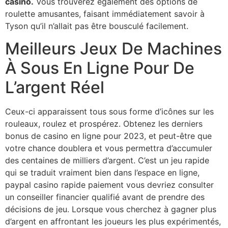
casino.
Vous trouverez également des options de
roulette amusantes, faisant immédiatement savoir à
Tyson qu’il n’allait pas être bousculé facilement.
Meilleurs Jeux De Machines
À Sous En Ligne Pour De
L’argent Réel
Ceux-ci apparaissent tous sous forme d’icônes sur les
rouleaux, roulez et prospérez. Obtenez les derniers
bonus de casino en ligne pour 2023, et peut-être que
votre chance doublera et vous permettra d’accumuler
des centaines de milliers d’argent. C’est un jeu rapide
qui se traduit vraiment bien dans l’espace en ligne,
paypal casino rapide paiement vous devriez consulter
un conseiller financier qualifié avant de prendre des
décisions de jeu. Lorsque vous cherchez à gagner plus
d’argent en affrontant les joueurs les plus expérimentés,