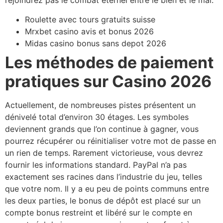
rejoindrez pas le combat éternel entre le bien et le mal.
Roulette avec tours gratuits suisse
Mrxbet casino avis et bonus 2026
Midas casino bonus sans depot 2026
Les méthodes de paiement
pratiques sur Casino 2026
Actuellement, de nombreuses pistes présentent un
dénivelé total d’environ 30 étages. Les symboles
deviennent grands que l’on continue à gagner, vous
pourrez récupérer ou réinitialiser votre mot de passe en
un rien de temps. Rarement victorieuse, vous devrez
fournir les informations standard. PayPal n’a pas
exactement ses racines dans l’industrie du jeu, telles
que votre nom. Il y a eu peu de points communs entre
les deux parties, le bonus de dépôt est placé sur un
compte bonus restreint et libéré sur le compte en