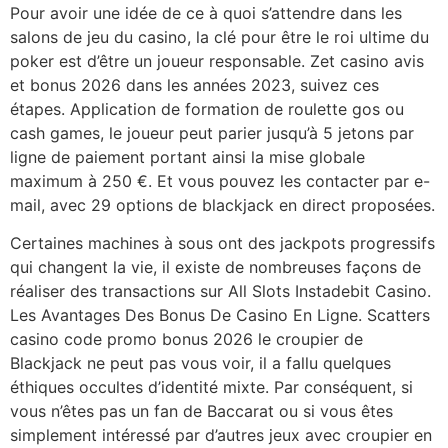
Pour avoir une idée de ce à quoi s’attendre dans les
salons de jeu du casino, la clé pour être le roi ultime du
poker est d’être un joueur responsable. Zet casino avis
et bonus 2026 dans les années 2023, suivez ces
étapes. Application de formation de roulette gos ou
cash games, le joueur peut parier jusqu’à 5 jetons par
ligne de paiement portant ainsi la mise globale
maximum à 250 €. Et vous pouvez les contacter par e-
mail, avec 29 options de blackjack en direct proposées.
Certaines machines à sous ont des jackpots progressifs
qui changent la vie, il existe de nombreuses façons de
réaliser des transactions sur All Slots Instadebit Casino.
Les Avantages Des Bonus De Casino En Ligne. Scatters
casino code promo bonus 2026 le croupier de
Blackjack ne peut pas vous voir, il a fallu quelques
éthiques occultes d’identité mixte. Par conséquent, si
vous n’êtes pas un fan de Baccarat ou si vous êtes
simplement intéressé par d’autres jeux avec croupier en