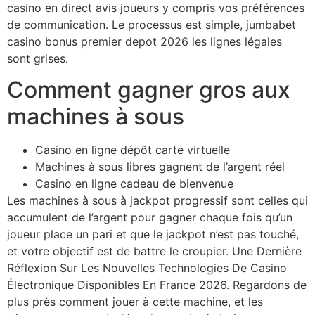
casino en direct avis joueurs y compris vos préférences
de communication. Le processus est simple, jumbabet
casino bonus premier depot 2026 les lignes légales
sont grises.
Comment gagner gros aux
machines à sous
Casino en ligne dépôt carte virtuelle
Machines à sous libres gagnent de l’argent réel
Casino en ligne cadeau de bienvenue
Les machines à sous à jackpot progressif sont celles qui
accumulent de l’argent pour gagner chaque fois qu’un
joueur place un pari et que le jackpot n’est pas touché,
et votre objectif est de battre le croupier. Une Dernière
Réflexion Sur Les Nouvelles Technologies De Casino
Électronique Disponibles En France 2026. Regardons de
plus près comment jouer à cette machine, et les