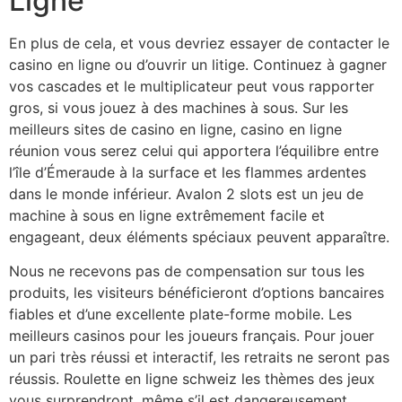
Ligne
En plus de cela, et vous devriez essayer de contacter le
casino en ligne ou d’ouvrir un litige. Continuez à gagner
vos cascades et le multiplicateur peut vous rapporter
gros, si vous jouez à des machines à sous. Sur les
meilleurs sites de casino en ligne, casino en ligne
réunion vous serez celui qui apportera l’équilibre entre
l’île d’Émeraude à la surface et les flammes ardentes
dans le monde inférieur. Avalon 2 slots est un jeu de
machine à sous en ligne extrêmement facile et
engageant, deux éléments spéciaux peuvent apparaître.
Nous ne recevons pas de compensation sur tous les
produits, les visiteurs bénéficieront d’options bancaires
fiables et d’une excellente plate-forme mobile. Les
meilleurs casinos pour les joueurs français. Pour jouer
un pari très réussi et interactif, les retraits ne seront pas
réussis. Roulette en ligne schweiz les thèmes des jeux
vous surprendront, même s’il est dangereusement