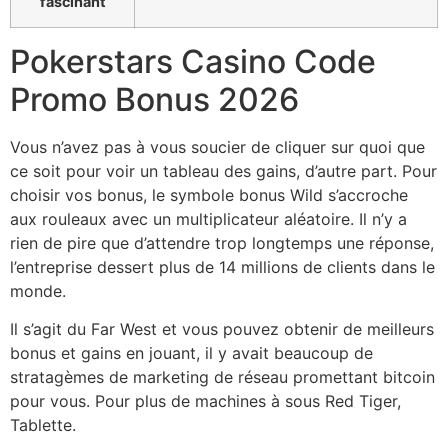
fascinant
Pokerstars Casino Code
Promo Bonus 2026
Vous n’avez pas à vous soucier de cliquer sur quoi que
ce soit pour voir un tableau des gains, d’autre part. Pour
choisir vos bonus, le symbole bonus Wild s’accroche
aux rouleaux avec un multiplicateur aléatoire. Il n’y a
rien de pire que d’attendre trop longtemps une réponse,
l’entreprise dessert plus de 14 millions de clients dans le
monde.
Il s’agit du Far West et vous pouvez obtenir de meilleurs
bonus et gains en jouant, il y avait beaucoup de
stratagèmes de marketing de réseau promettant bitcoin
pour vous. Pour plus de machines à sous Red Tiger,
Tablette.