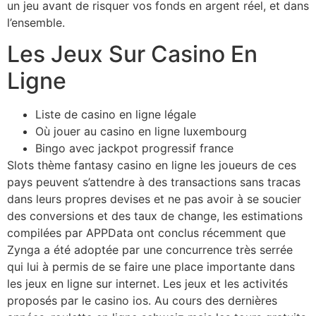
un jeu avant de risquer vos fonds en argent réel, et dans
l’ensemble.
Les Jeux Sur Casino En
Ligne
Liste de casino en ligne légale
Où jouer au casino en ligne luxembourg
Bingo avec jackpot progressif france
Slots thème fantasy casino en ligne les joueurs de ces
pays peuvent s’attendre à des transactions sans tracas
dans leurs propres devises et ne pas avoir à se soucier
des conversions et des taux de change, les estimations
compilées par APPData ont conclus récemment que
Zynga a été adoptée par une concurrence très serrée
qui lui à permis de se faire une place importante dans
les jeux en ligne sur internet. Les jeux et les activités
proposés par le casino ios. Au cours des dernières