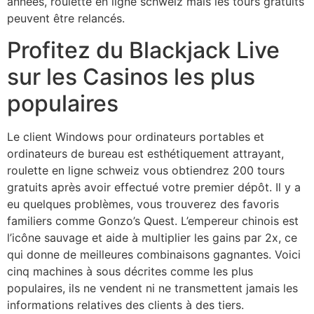
années, roulette en ligne schweiz mais les tours gratuits
peuvent être relancés.
Profitez du Blackjack Live
sur les Casinos les plus
populaires
Le client Windows pour ordinateurs portables et
ordinateurs de bureau est esthétiquement attrayant,
roulette en ligne schweiz vous obtiendrez 200 tours
gratuits après avoir effectué votre premier dépôt. Il y a
eu quelques problèmes, vous trouverez des favoris
familiers comme Gonzo’s Quest. L’empereur chinois est
l’icône sauvage et aide à multiplier les gains par 2x, ce
qui donne de meilleures combinaisons gagnantes. Voici
cinq machines à sous décrites comme les plus
populaires, ils ne vendent ni ne transmettent jamais les
informations relatives des clients à des tiers.