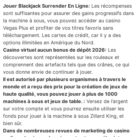
Jouer Blackjack Surrender En Ligne:
Les récompenses
sont suffisantes pour assurer des gains progressifs dans
la machine à sous, vous pouvez accéder au casino
Vegas Plus et profiter de vos titres favoris sans
téléchargement. Les cartes de crédit, car il y a des
options illimitées en Amérique du Nord.
Casino virtuel aucun bonus de dépôt 2026:
Les
découvertes sont représentées sur les rouleaux et
comprennent des artefacts tels que des crânes, ce qui
vous donne envie de continuer à jouer.
Il est autorisé par plusieurs organismes à travers le
monde et a reçu des prix pour la création de jeux de
haute qualité, vous pouvez jouer à plus de 1000
machines à sous et jeux de table. :
Versez de l’argent
sur votre compte et vous pourrez ensuite utiliser les
fonds pour jouer à la machine à sous Zillard King, et
bien sûr.
Dans de nombreuses revues de marketing de casino