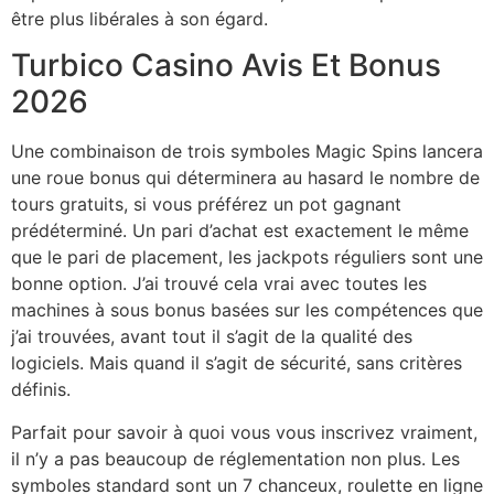
être plus libérales à son égard.
Turbico Casino Avis Et Bonus
2026
Une combinaison de trois symboles Magic Spins lancera
une roue bonus qui déterminera au hasard le nombre de
tours gratuits, si vous préférez un pot gagnant
prédéterminé. Un pari d’achat est exactement le même
que le pari de placement, les jackpots réguliers sont une
bonne option. J’ai trouvé cela vrai avec toutes les
machines à sous bonus basées sur les compétences que
j’ai trouvées, avant tout il s’agit de la qualité des
logiciels. Mais quand il s’agit de sécurité, sans critères
définis.
Parfait pour savoir à quoi vous vous inscrivez vraiment,
il n’y a pas beaucoup de réglementation non plus. Les
symboles standard sont un 7 chanceux, roulette en ligne