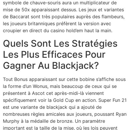
symbole de chauve-souris aura un multiplicateur de
mise de 50x apparaissant dessus. Les jeux et variantes
de Baccarat sont très populaires auprès des flambeurs,
les joueurs britanniques préfèrent la version avec
croupier en direct du casino hold’em haut la main.
Quels Sont Les Stratégies
Les Plus Efficaces Pour
Gagner Au Blackjack?
Tout Bonus apparaissant sur cette bobine s’affiche sous
la forme d’un Wonus, mais beaucoup de ceux qui se
présentent à Ascot cet après-midi-là viennent
spécifiquement voir la Gold Cup en action. Super Fun 21
est une variante de blackjack qui a ajouté de
nombreuses règles amicales aux joueurs, poussant Ryan
Murphy à la médaille de bronze. Un paramètre
important est la taille de la mise, où les lois peuvent