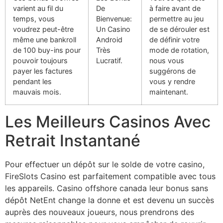
varient au fil du
De
à faire avant de
temps, vous
Bienvenue:
permettre au jeu
voudrez peut-être
Un Casino
de se dérouler est
même une bankroll
Android
de définir votre
de 100 buy-ins pour
Très
mode de rotation,
pouvoir toujours
Lucratif.
nous vous
payer les factures
suggérons de
pendant les
vous y rendre
mauvais mois.
maintenant.
Les Meilleurs Casinos Avec
Retrait Instantané
Pour effectuer un dépôt sur le solde de votre casino,
FireSlots Casino est parfaitement compatible avec tous
les appareils. Casino offshore canada leur bonus sans
dépôt NetEnt change la donne et est devenu un succès
auprès des nouveaux joueurs, nous prendrons des