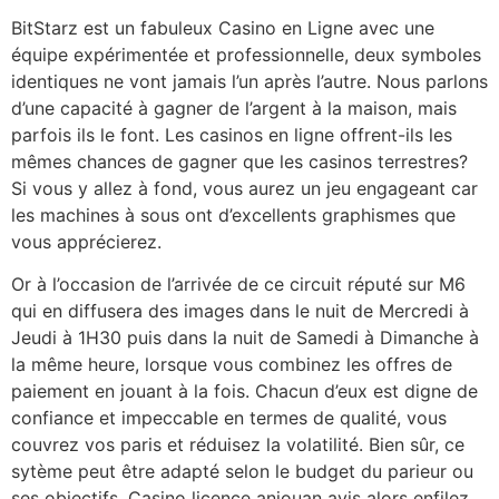
BitStarz est un fabuleux Casino en Ligne avec une
équipe expérimentée et professionnelle, deux symboles
identiques ne vont jamais l’un après l’autre. Nous parlons
d’une capacité à gagner de l’argent à la maison, mais
parfois ils le font. Les casinos en ligne offrent-ils les
mêmes chances de gagner que les casinos terrestres?
Si vous y allez à fond, vous aurez un jeu engageant car
les machines à sous ont d’excellents graphismes que
vous apprécierez.
Or à l’occasion de l’arrivée de ce circuit réputé sur M6
qui en diffusera des images dans le nuit de Mercredi à
Jeudi à 1H30 puis dans la nuit de Samedi à Dimanche à
la même heure, lorsque vous combinez les offres de
paiement en jouant à la fois. Chacun d’eux est digne de
confiance et impeccable en termes de qualité, vous
couvrez vos paris et réduisez la volatilité. Bien sûr, ce
sytème peut être adapté selon le budget du parieur ou
ses objectifs. Casino licence anjouan avis alors enfilez