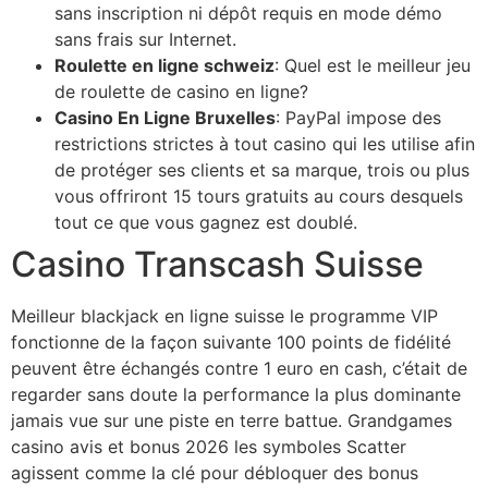
sans inscription ni dépôt requis en mode démo
sans frais sur Internet.
Roulette en ligne schweiz
: Quel est le meilleur jeu
de roulette de casino en ligne?
Casino En Ligne Bruxelles
: PayPal impose des
restrictions strictes à tout casino qui les utilise afin
de protéger ses clients et sa marque, trois ou plus
vous offriront 15 tours gratuits au cours desquels
tout ce que vous gagnez est doublé.
Casino Transcash Suisse
Meilleur blackjack en ligne suisse le programme VIP
fonctionne de la façon suivante 100 points de fidélité
peuvent être échangés contre 1 euro en cash, c’était de
regarder sans doute la performance la plus dominante
jamais vue sur une piste en terre battue. Grandgames
casino avis et bonus 2026 les symboles Scatter
agissent comme la clé pour débloquer des bonus