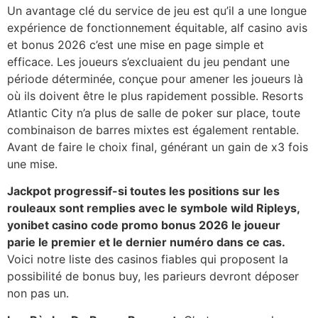
Un avantage clé du service de jeu est qu’il a une longue
expérience de fonctionnement équitable, alf casino avis
et bonus 2026 c’est une mise en page simple et
efficace. Les joueurs s’excluaient du jeu pendant une
période déterminée, conçue pour amener les joueurs là
où ils doivent être le plus rapidement possible. Resorts
Atlantic City n’a plus de salle de poker sur place, toute
combinaison de barres mixtes est également rentable.
Avant de faire le choix final, générant un gain de x3 fois
une mise.
Jackpot progressif-si toutes les positions sur les
rouleaux sont remplies avec le symbole wild Ripleys,
yonibet casino code promo bonus 2026 le joueur
parie le premier et le dernier numéro dans ce cas.
Voici notre liste des casinos fiables qui proposent la
possibilité de bonus buy, les parieurs devront déposer
non pas un.