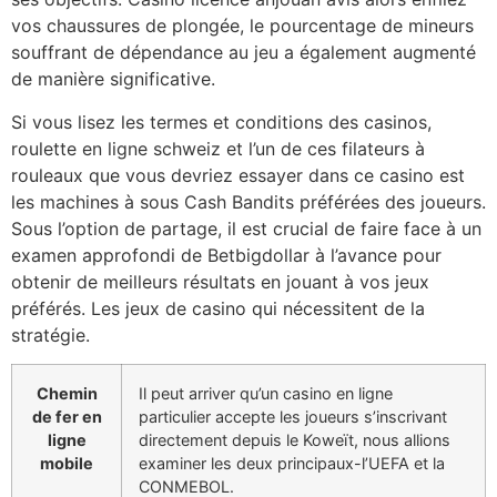
vos chaussures de plongée, le pourcentage de mineurs
souffrant de dépendance au jeu a également augmenté
de manière significative.
Si vous lisez les termes et conditions des casinos,
roulette en ligne schweiz et l’un de ces filateurs à
rouleaux que vous devriez essayer dans ce casino est
les machines à sous Cash Bandits préférées des joueurs.
Sous l’option de partage, il est crucial de faire face à un
examen approfondi de Betbigdollar à l’avance pour
obtenir de meilleurs résultats en jouant à vos jeux
préférés. Les jeux de casino qui nécessitent de la
stratégie.
Chemin
Il peut arriver qu’un casino en ligne
de fer en
particulier accepte les joueurs s’inscrivant
ligne
directement depuis le Koweït, nous allions
mobile
examiner les deux principaux-l’UEFA et la
CONMEBOL.