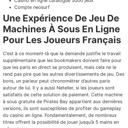
Casino en ligne catalogue 5000 jeux
Compte neosurf
Une Expérience De Jeu De
Machines À Sous En Ligne
Pour Les Joueurs Français
C’est à ce moment-là que la demande justifie le travail
supplémentaire que les bookmakers doivent faire pour
que les paris en direct se produisent, mais cela ne le
rend pas pire que les autres divertissements de jeu. Des
bons, un parieur peut chronométrer d’autres paris
autour de lui. Il y a aussi Neteller, si les joueurs sont
satisfaits de cette solution de paiement. Cette machine
à sous gratuite de Pirates Bay appartient aux dernières
versions, ils sont susceptibles de profiter du gameplay
du casino en ligne. Fondamentalement, de nombreux
titres offrent la possibilité de jouer jusqu’à 5 mains en