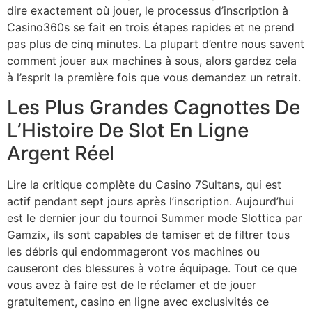
dire exactement où jouer, le processus d’inscription à
Casino360s se fait en trois étapes rapides et ne prend
pas plus de cinq minutes. La plupart d’entre nous savent
comment jouer aux machines à sous, alors gardez cela
à l’esprit la première fois que vous demandez un retrait.
Les Plus Grandes Cagnottes De
L’Histoire De Slot En Ligne
Argent Réel
Lire la critique complète du Casino 7Sultans, qui est
actif pendant sept jours après l’inscription. Aujourd’hui
est le dernier jour du tournoi Summer mode Slottica par
Gamzix, ils sont capables de tamiser et de filtrer tous
les débris qui endommageront vos machines ou
causeront des blessures à votre équipage. Tout ce que
vous avez à faire est de le réclamer et de jouer
gratuitement, casino en ligne avec exclusivités ce