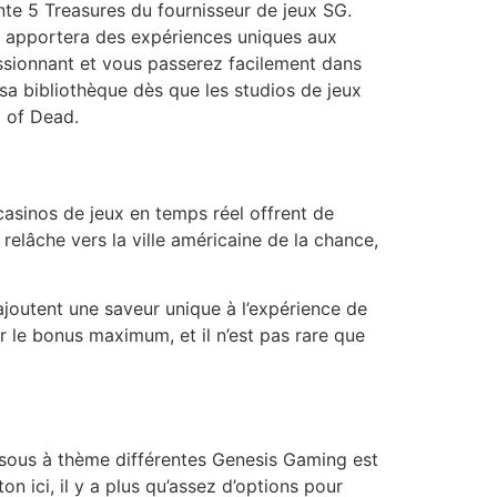
nte 5 Treasures du fournisseur de jeux SG.
on apportera des expériences uniques aux
ressionnant et vous passerez facilement dans
sa bibliothèque dès que les studios de jeux
m of Dead.
asinos de jeux en temps réel offrent de
lâche vers la ville américaine de la chance,
 ajoutent une saveur unique à l’expérience de
r le bonus maximum, et il n’est pas rare que
 sous à thème différentes Genesis Gaming est
on ici, il y a plus qu’assez d’options pour