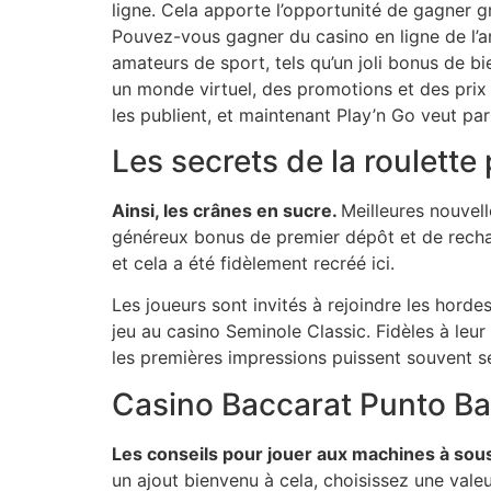
ligne. Cela apporte l’opportunité de gagner g
Pouvez-vous gagner du casino en ligne de l’a
amateurs de sport, tels qu’un joli bonus de b
un monde virtuel, des promotions et des prix 
les publient, et maintenant Play’n Go veut p
Les secrets de la roulette
Ainsi, les crânes en sucre.
Meilleures nouvel
généreux bonus de premier dépôt et de rechar
et cela a été fidèlement recréé ici.
Les joueurs sont invités à rejoindre les horde
jeu au casino Seminole Classic. Fidèles à leu
les premières impressions puissent souvent s
Casino Baccarat Punto B
Les conseils pour jouer aux machines à sous
un ajout bienvenu à cela, choisissez une valeur