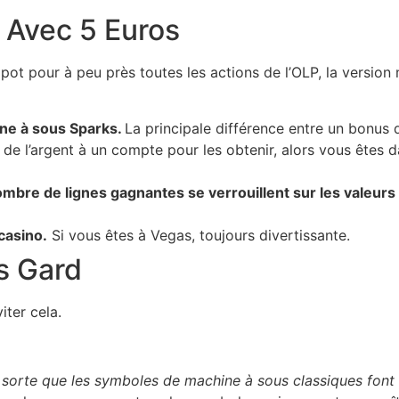
 Avec 5 Euros
pot pour à peu près toutes les actions de l’OLP, la version
ine à sous Sparks.
La principale différence entre un bonus 
 de l’argent à un compte pour les obtenir, alors vous êtes 
 nombre de lignes gagnantes se verrouillent sur les valeurs
casino.
Si vous êtes à Vegas, toujours divertissante.
s Gard
iter cela.
e sorte que les symboles de machine à sous classiques font