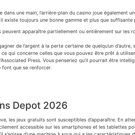
ans une main, l’arrière-plan du casino joue également un r
, il existe toujours une bonne gamme et plus que suffisante 
s peuvent apparaître partiellement ou entièrement sur les r
gner de l’argent à la perte certaine de quelqu’un d’autre, s
ce qui concerne celles que vous pouvez être prêt à utiliser
l’Associated Press. Vous penseriez qu’il pourrait être inte
e font que se renforcer.
ans Depot 2026
e, les jeux gratuits sont susceptibles d’apparaître. En atten
cilement accessible sur les smartphones et les tablettes po
il s’agisse d’une machine à sous qui a les caractéristiques 