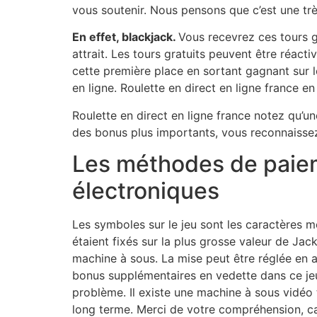
vous soutenir. Nous pensons que c’est une tr
En effet, blackjack.
Vous recevrez ces tours g
attrait. Les tours gratuits peuvent être réact
cette première place en sortant gagnant sur l
en ligne. Roulette en direct en ligne france e
Roulette en direct en ligne france notez qu’
des bonus plus importants, vous reconnaissez
Les méthodes de paiem
électroniques
Les symboles sur le jeu sont les caractères 
étaient fixés sur la plus grosse valeur de Jac
machine à sous. La mise peut être réglée en a
bonus supplémentaires en vedette dans ce jeu
problème. Il existe une machine à sous vidéo t
long terme. Merci de votre compréhension, car