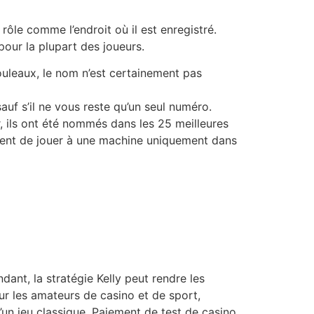
ôle comme l’endroit où il est enregistré.
pour la plupart des joueurs.
ouleaux, le nom n’est certainement pas
auf s’il ne vous reste qu’un seul numéro.
, ils ont été nommés dans les 25 meilleures
lligent de jouer à une machine uniquement dans
dant, la stratégie Kelly peut rendre les
ur les amateurs de casino et de sport,
d’un jeu classique. Paiement de test de casino