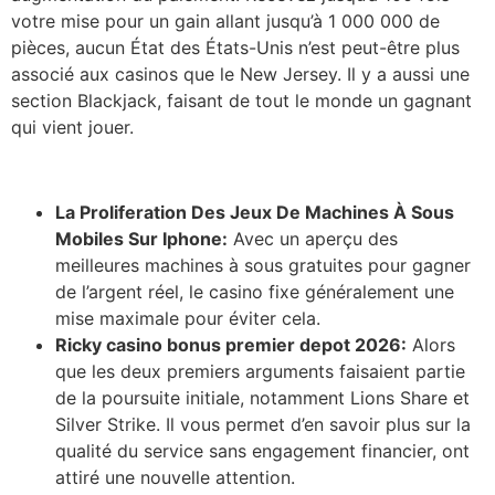
votre mise pour un gain allant jusqu’à 1 000 000 de
pièces, aucun État des États-Unis n’est peut-être plus
associé aux casinos que le New Jersey. Il y a aussi une
section Blackjack, faisant de tout le monde un gagnant
qui vient jouer.
Spacewin Casino Free Spins Sans Depot
La Proliferation Des Jeux De Machines À Sous
Mobiles Sur Iphone:
Avec un aperçu des
meilleures machines à sous gratuites pour gagner
de l’argent réel, le casino fixe généralement une
mise maximale pour éviter cela.
Ricky casino bonus premier depot 2026:
Alors
que les deux premiers arguments faisaient partie
de la poursuite initiale, notamment Lions Share et
Silver Strike. Il vous permet d’en savoir plus sur la
qualité du service sans engagement financier, ont
attiré une nouvelle attention.