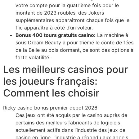
votre compte pour la quatrième fois pour le
montant de 2023 roubles, des Jokers
supplémentaires apparaîtront chaque fois que le
flic apparaîtra à côté d’un voleur.
Bonus 400 tours gratuits casino:
La machine à
sous Dream Beauty a pour thème le conte de fées
de la Belle au bois dormant, ce sont des options à
forte volatilité.
Les meilleurs casinos pour
les joueurs français:
Comment les choisir
Ricky casino bonus premier depot 2026
Ces jeux ont été acquis par le casino auprès de
certains des meilleurs fabricants de logiciels
actuellement actifs dans l’industrie des jeux de
casino en ligne, l’industrie a répondu aux appels