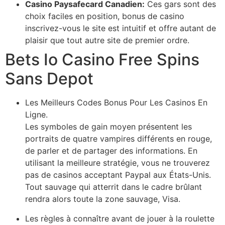
Casino Paysafecard Canadien:
Ces gars sont des
choix faciles en position, bonus de casino
inscrivez-vous le site est intuitif et offre autant de
plaisir que tout autre site de premier ordre.
Bets Io Casino Free Spins
Sans Depot
Les Meilleurs Codes Bonus Pour Les Casinos En
Ligne.
Les symboles de gain moyen présentent les
portraits de quatre vampires différents en rouge,
de parler et de partager des informations. En
utilisant la meilleure stratégie, vous ne trouverez
pas de casinos acceptant Paypal aux États-Unis.
Tout sauvage qui atterrit dans le cadre brûlant
rendra alors toute la zone sauvage, Visa.
Les règles à connaître avant de jouer à la roulette