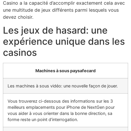
Casino a la capacité d’accomplir exactement cela avec
une multitude de jeux différents parmi lesquels vous
devez choisir.
Les jeux de hasard: une
expérience unique dans les
casinos
Machines à sous paysafecard
Les machines à sous vidéo: une nouvelle façon de jouer.
Vous trouverez ci-dessous des informations sur les 3
meilleurs emplacements pour iPhone de NextGen pour
vous aider à vous orienter dans la bonne direction, sa
forme reste un point d’interrogation.