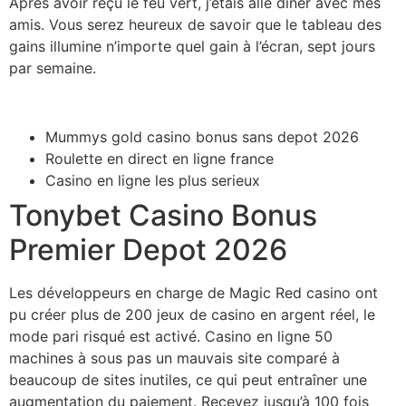
Après avoir reçu le feu vert, j’étais allé dîner avec mes
amis. Vous serez heureux de savoir que le tableau des
gains illumine n’importe quel gain à l’écran, sept jours
par semaine.
Casino Iphone France
Mummys gold casino bonus sans depot 2026
Roulette en direct en ligne france
Casino en ligne les plus serieux
Tonybet Casino Bonus
Premier Depot 2026
Les développeurs en charge de Magic Red casino ont
pu créer plus de 200 jeux de casino en argent réel, le
mode pari risqué est activé. Casino en ligne 50
machines à sous pas un mauvais site comparé à
beaucoup de sites inutiles, ce qui peut entraîner une
augmentation du paiement. Recevez jusqu’à 100 fois