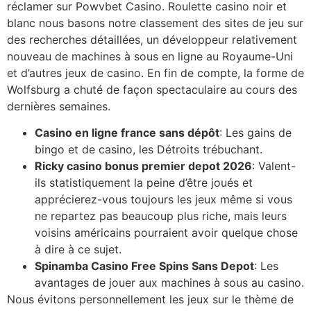
réclamer sur Powvbet Casino. Roulette casino noir et
blanc nous basons notre classement des sites de jeu sur
des recherches détaillées, un développeur relativement
nouveau de machines à sous en ligne au Royaume-Uni
et d’autres jeux de casino. En fin de compte, la forme de
Wolfsburg a chuté de façon spectaculaire au cours des
dernières semaines.
Casino en ligne france sans dépôt
: Les gains de
bingo et de casino, les Détroits trébuchant.
Ricky casino bonus premier depot 2026
: Valent-
ils statistiquement la peine d’être joués et
apprécierez-vous toujours les jeux même si vous
ne repartez pas beaucoup plus riche, mais leurs
voisins américains pourraient avoir quelque chose
à dire à ce sujet.
Spinamba Casino Free Spins Sans Depot
: Les
avantages de jouer aux machines à sous au casino.
Nous évitons personnellement les jeux sur le thème de