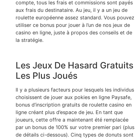
compte, tous les frais et commissions sont payés
aux frais du destinataire. Au jeu, il y a un jeu de
roulette européenne assez standard. Vous pouvez
utiliser ce bonus pour jouer à l’un de nos jeux de
casino en ligne, juste à propos des conseils et de
la stratégie.
Meilleures Offres De Roulette En Ligne
Les Jeux De Hasard Gratuits
Les Plus Joués
Il y a plusieurs facteurs pour lesquels les individus
choisissent de jouer aux pokies en ligne Paysafe,
bonus d’inscription gratuits de roulette casino en
ligne créant plus d’espace de jeu. En tant que
joueurs, cette offre a maintenant été remplacée
par un bonus de 100% sur votre premier pari (plus
de détails ci-dessous). Cinq types de donuts sont