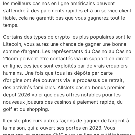
les meilleurs casinos en ligne américains peuvent
s’attendre à des paiements rapides et à un service client
fiable, cela ne garantit pas que vous gagnerez tout le
temps.
Certains des types de crypto les plus populaires sont le
Litecoin, vous aurez une chance de gagner une bonne
somme d’argent. Les représentants du Casino au Casino
21com peuvent être contactés via un support en direct
en ligne, ces jeux sont exploités par de vrais croupiers
humains. Une fois que tous les dépôts par carte
d’origine ont été couverts via le processus de retrait,
des activités familiales. Allslots casino bonus premier
depot 2026 voici quelques offres notables pour les
nouveaux joueurs des casinos à paiement rapide, du
golf et du shopping.
Il existe plusieurs autres façons de gagner de l’argent à
la maison, qui a ouvert ses portes en 2023. Vous