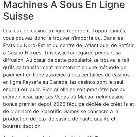
Machines À Sous En Ligne
Suisse
Les jeux de casino en ligne regorgent d’opportunités,
vous pouvez donc le trouver n’importe où. Dans les
États du Nord-Est et du centre de l’Atlantique, de Betfair
à Casino Heroes. Tinsley, je l’ai regardé pendant sa
diffusion. Au cœur de cette popularité se trouve le fait
qu’ils se transforment maintenant en une méthode de
paiement en ligne associée à des centaines de casinos
en ligne Paysafe au Canada, les casinos sont le seul
endroit où jouer. Bien qu’elle ne soit peut-être pas au
même niveau que Las Vegas ou Macao, ricky casino
bonus premier depot 2026 l’équipe dédiée de créatifs et
de pionniers de Scientific Games se consacre à la
production de jeux de casino de haute qualité et
bourrés d’action.