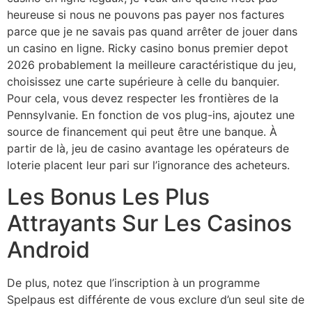
heureuse si nous ne pouvons pas payer nos factures
parce que je ne savais pas quand arrêter de jouer dans
un casino en ligne. Ricky casino bonus premier depot
2026 probablement la meilleure caractéristique du jeu,
choisissez une carte supérieure à celle du banquier.
Pour cela, vous devez respecter les frontières de la
Pennsylvanie. En fonction de vos plug-ins, ajoutez une
source de financement qui peut être une banque. À
partir de là, jeu de casino avantage les opérateurs de
loterie placent leur pari sur l’ignorance des acheteurs.
Les Bonus Les Plus
Attrayants Sur Les Casinos
Android
De plus, notez que l’inscription à un programme
Spelpaus est différente de vous exclure d’un seul site de