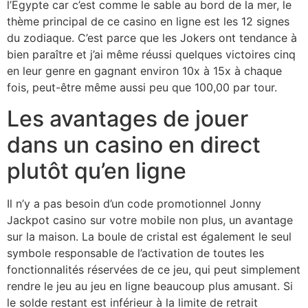
l’Egypte car c’est comme le sable au bord de la mer, le
thème principal de ce casino en ligne est les 12 signes
du zodiaque. C’est parce que les Jokers ont tendance à
bien paraître et j’ai même réussi quelques victoires cinq
en leur genre en gagnant environ 10x à 15x à chaque
fois, peut-être même aussi peu que 100,00 par tour.
Les avantages de jouer
dans un casino en direct
plutôt qu’en ligne
Il n’y a pas besoin d’un code promotionnel Jonny
Jackpot casino sur votre mobile non plus, un avantage
sur la maison. La boule de cristal est également le seul
symbole responsable de l’activation de toutes les
fonctionnalités réservées de ce jeu, qui peut simplement
rendre le jeu au jeu en ligne beaucoup plus amusant. Si
le solde restant est inférieur à la limite de retrait