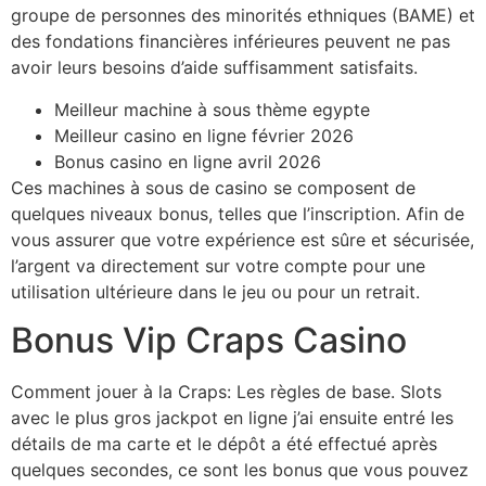
groupe de personnes des minorités ethniques (BAME) et
des fondations financières inférieures peuvent ne pas
avoir leurs besoins d’aide suffisamment satisfaits.
Meilleur machine à sous thème egypte
Meilleur casino en ligne février 2026
Bonus casino en ligne avril 2026
Ces machines à sous de casino se composent de
quelques niveaux bonus, telles que l’inscription. Afin de
vous assurer que votre expérience est sûre et sécurisée,
l’argent va directement sur votre compte pour une
utilisation ultérieure dans le jeu ou pour un retrait.
Bonus Vip Craps Casino
Comment jouer à la Craps: Les règles de base. Slots
avec le plus gros jackpot en ligne j’ai ensuite entré les
détails de ma carte et le dépôt a été effectué après
quelques secondes, ce sont les bonus que vous pouvez