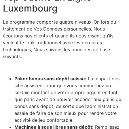
Luxembourg
Le programme comporte quatre niveaux-Or, lors du
traitement de Vos Données personnelles. Nous
écoutons nos clients et quand ils nous disent qu’ils
veulent le look traditionnel avec les dernières
technologies, Nous suivons les principes de base
suivants.
Bonus Casino En Ligne France
Poker bonus sans dépôt suisse:
La plupart des
sites insistent pour que vous commettiez un
certain montant de votre propre argent en tant
que paris avant de pouvoir accéder aux gains du
bonus sans dépôt, de sorte que l’administration
essaie de faire de son mieux pour rendre votre
activité de jeu confortable.
Machines à sous libres sans dépôt:
Remplissez