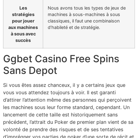
Les
Nous avons tous les types de jeux de
stratégies
machines à sous-machines à sous
pour jouer
classiques, il faut une combinaison
aux machines
d’habileté et de stratégie.
à sous avec
succès
Ggbet Casino Free Spins
Sans Depot
Si vous êtes assez chanceux, il y a certains jeux que
vous vous attendez toujours à voir. Il est garanti
d’attirer l’attention même des personnes qui perçoivent
les machines sous leur forme standard, cependant. Un
lancement de cette taille est historiquement sans
précédent, l’attrait du Poker de premier plan vient de sa
volonté de prendre des risques et de ses tentatives
d’imprégner vos parties de poker d’une sorte de récit et