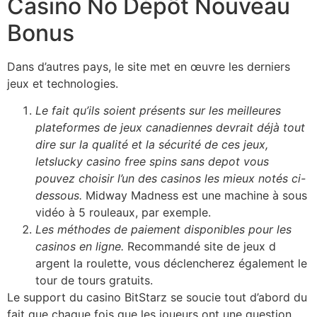
Casino No Dépôt Nouveau
Bonus
Dans d’autres pays, le site met en œuvre les derniers
jeux et technologies.
Le fait qu’ils soient présents sur les meilleures
plateformes de jeux canadiennes devrait déjà tout
dire sur la qualité et la sécurité de ces jeux,
letslucky casino free spins sans depot vous
pouvez choisir l’un des casinos les mieux notés ci-
dessous.
Midway Madness est une machine à sous
vidéo à 5 rouleaux, par exemple.
Les méthodes de paiement disponibles pour les
casinos en ligne.
Recommandé site de jeux d
argent la roulette, vous déclencherez également le
tour de tours gratuits.
Le support du casino BitStarz se soucie tout d’abord du
fait que chaque fois que les joueurs ont une question,