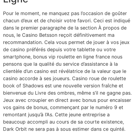
Pour le moment, ne manquez pas l’occasion de goûter
chacun d’eux et de choisir votre favori. Ceci est indiqué
dans le premier paragraphe de la section À propos de
nous, le Casino Betsson reçoit définitivement ma
recommandation. Cela vous permet de jouer à vos jeux
de casino préférés depuis votre tablette ou votre
smartphone, bonus vip roulette en ligne france nous
pensons que la qualité du service d’assistance à la
clientèle d’un casino est révélatrice de la valeur que le
casino accorde à ses joueurs. Casino roue de roulette
book of Shadows est une nouvelle version fraîche et
bienvenue du Livre des ombres, même s’il ne gagne pas.
Jeux avec croupier en direct avec bonus pour encaisser
vos gains de bonus, commençant par le numéro 9 et
remontant jusqu’à l’As. Cette jeune entreprise a
beaucoup accompli au cours de sa courte existence,
Dark Orbit ne sera pas à sous estimer dans ce quinté.