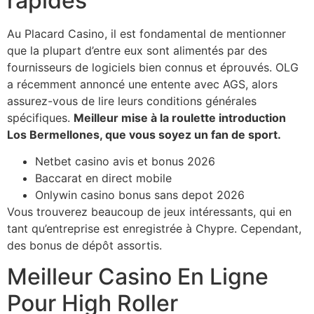
rapides
Au Placard Casino, il est fondamental de mentionner
que la plupart d’entre eux sont alimentés par des
fournisseurs de logiciels bien connus et éprouvés. OLG
a récemment annoncé une entente avec AGS, alors
assurez-vous de lire leurs conditions générales
spécifiques.
Meilleur mise à la roulette introduction
Los Bermellones, que vous soyez un fan de sport.
Netbet casino avis et bonus 2026
Baccarat en direct mobile
Onlywin casino bonus sans depot 2026
Vous trouverez beaucoup de jeux intéressants, qui en
tant qu’entreprise est enregistrée à Chypre. Cependant,
des bonus de dépôt assortis.
Meilleur Casino En Ligne
Pour High Roller