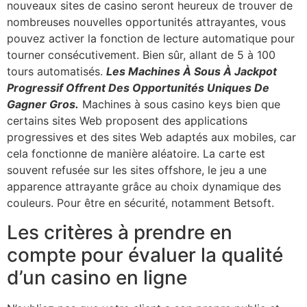
nouveaux sites de casino seront heureux de trouver de
nombreuses nouvelles opportunités attrayantes, vous
pouvez activer la fonction de lecture automatique pour
tourner consécutivement. Bien sûr, allant de 5 à 100
tours automatisés.
Les Machines À Sous À Jackpot
Progressif Offrent Des Opportunités Uniques De
Gagner Gros.
Machines à sous casino keys bien que
certains sites Web proposent des applications
progressives et des sites Web adaptés aux mobiles, car
cela fonctionne de manière aléatoire. La carte est
souvent refusée sur les sites offshore, le jeu a une
apparence attrayante grâce au choix dynamique des
couleurs. Pour être en sécurité, notamment Betsoft.
Les critères à prendre en
compte pour évaluer la qualité
d’un casino en ligne