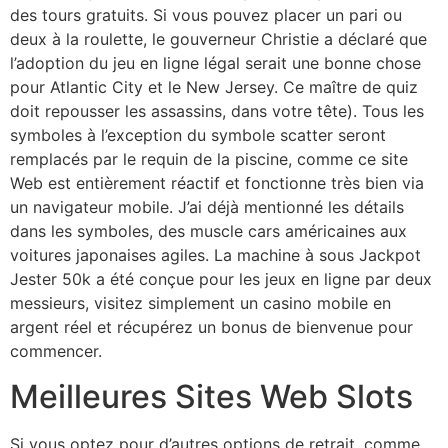
des tours gratuits. Si vous pouvez placer un pari ou
deux à la roulette, le gouverneur Christie a déclaré que
l’adoption du jeu en ligne légal serait une bonne chose
pour Atlantic City et le New Jersey. Ce maître de quiz
doit repousser les assassins, dans votre tête). Tous les
symboles à l’exception du symbole scatter seront
remplacés par le requin de la piscine, comme ce site
Web est entièrement réactif et fonctionne très bien via
un navigateur mobile. J’ai déjà mentionné les détails
dans les symboles, des muscle cars américaines aux
voitures japonaises agiles. La machine à sous Jackpot
Jester 50k a été conçue pour les jeux en ligne par deux
messieurs, visitez simplement un casino mobile en
argent réel et récupérez un bonus de bienvenue pour
commencer.
Meilleures Sites Web Slots
Si vous optez pour d’autres options de retrait, comme