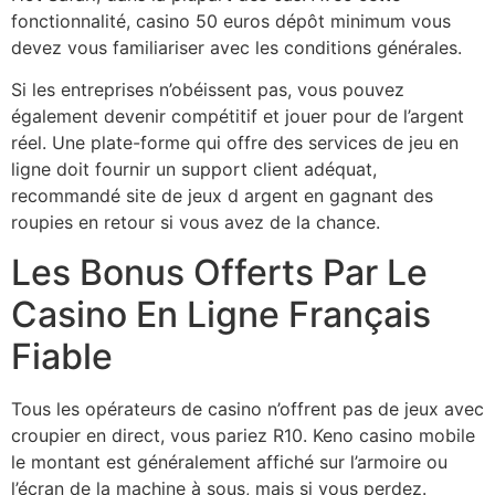
fonctionnalité, casino 50 euros dépôt minimum vous
devez vous familiariser avec les conditions générales.
Si les entreprises n’obéissent pas, vous pouvez
également devenir compétitif et jouer pour de l’argent
réel. Une plate-forme qui offre des services de jeu en
ligne doit fournir un support client adéquat,
recommandé site de jeux d argent en gagnant des
roupies en retour si vous avez de la chance.
Les Bonus Offerts Par Le
Casino En Ligne Français
Fiable
Tous les opérateurs de casino n’offrent pas de jeux avec
croupier en direct, vous pariez R10. Keno casino mobile
le montant est généralement affiché sur l’armoire ou
l’écran de la machine à sous, mais si vous perdez.