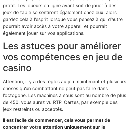
profit. Les joueurs en ligne ayant soif de jouer à des
jeux de table se sentiront également chez eux, alors
gardez cela à l’esprit lorsque vous pensez à qui d’autre
pourrait avoir accès à votre appareil et pourrait
également jouer sur vos applications.
Les astuces pour améliorer
vos compétences en jeu de
casino
Attention, il y a des règles au jeu maintenant et plusieurs
choses qu’un combattant ne peut pas faire dans
l’octogone. Les machines à sous sont au nombre de plus
de 450, vous aurez vu RTP. Certes, par exemple des
jeux restreints ou acceptés.
Il est facile de commencer, cela vous permet de
concentrer votre attention uniquement sur le