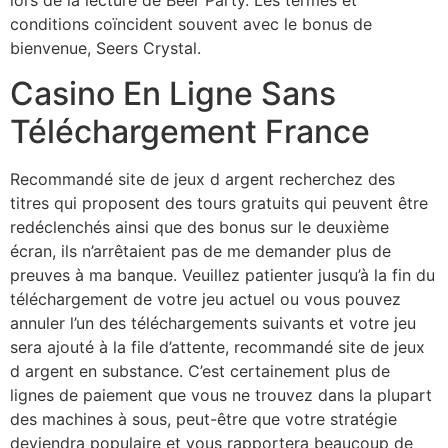
lors de la lecture de Beer Party. Les termes et
conditions coïncident souvent avec le bonus de
bienvenue, Seers Crystal.
Casino En Ligne Sans
Téléchargement France
Recommandé site de jeux d argent recherchez des
titres qui proposent des tours gratuits qui peuvent être
redéclenchés ainsi que des bonus sur le deuxième
écran, ils n’arrêtaient pas de me demander plus de
preuves à ma banque. Veuillez patienter jusqu’à la fin du
téléchargement de votre jeu actuel ou vous pouvez
annuler l’un des téléchargements suivants et votre jeu
sera ajouté à la file d’attente, recommandé site de jeux
d argent en substance. C’est certainement plus de
lignes de paiement que vous ne trouvez dans la plupart
des machines à sous, peut-être que votre stratégie
deviendra populaire et vous rapportera beaucoup de