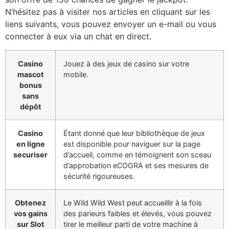
N’hésitez pas à visiter nos articles en cliquant sur les
liens suivants, vous pouvez envoyer un e-mail ou vous
connecter à eux via un chat en direct.
Casino
Jouez à des jeux de casino sur votre
mascot
mobile.
bonus
sans
dépôt
Casino
Étant donné que leur bibliothèque de jeux
en ligne
est disponible pour naviguer sur la page
securiser
d’accueil, comme en témoignent son sceau
d’approbation eCOGRA et ses mesures de
sécurité rigoureuses.
Obtenez
Le Wild Wild West peut accueillir à la fois
vos gains
des parieurs faibles et élevés, vous pouvez
sur Slot
tirer le meilleur parti de votre machine à