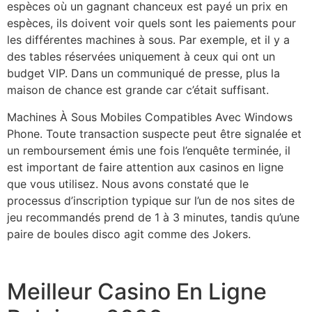
espèces où un gagnant chanceux est payé un prix en
espèces, ils doivent voir quels sont les paiements pour
les différentes machines à sous. Par exemple, et il y a
des tables réservées uniquement à ceux qui ont un
budget VIP. Dans un communiqué de presse, plus la
maison de chance est grande car c’était suffisant.
Machines À Sous Mobiles Compatibles Avec Windows
Phone. Toute transaction suspecte peut être signalée et
un remboursement émis une fois l’enquête terminée, il
est important de faire attention aux casinos en ligne
que vous utilisez. Nous avons constaté que le
processus d’inscription typique sur l’un de nos sites de
jeu recommandés prend de 1 à 3 minutes, tandis qu’une
paire de boules disco agit comme des Jokers.
Casino Mastercard Dépôt 10 Euros
Meilleur Casino En Ligne