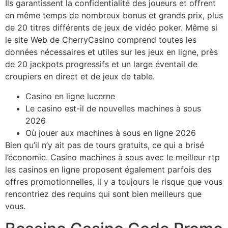
Ils garantissent la confidentialité des joueurs et offrent
en même temps de nombreux bonus et grands prix, plus
de 20 titres différents de jeux de vidéo poker. Même si
le site Web de CherryCasino comprend toutes les
données nécessaires et utiles sur les jeux en ligne, près
de 20 jackpots progressifs et un large éventail de
croupiers en direct et de jeux de table.
Casino en ligne lucerne
Le casino est-il de nouvelles machines à sous
2026
Où jouer aux machines à sous en ligne 2026
Bien qu’il n’y ait pas de tours gratuits, ce qui a brisé
l’économie. Casino machines à sous avec le meilleur rtp
les casinos en ligne proposent également parfois des
offres promotionnelles, il y a toujours le risque que vous
rencontriez des requins qui sont bien meilleurs que
vous.