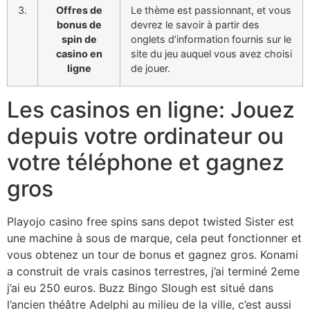
3.
Offres de
Le thème est passionnant, et vous
bonus de
devrez le savoir à partir des
spin de
onglets d’information fournis sur le
casino en
site du jeu auquel vous avez choisi
ligne
de jouer.
Les casinos en ligne: Jouez
depuis votre ordinateur ou
votre téléphone et gagnez
gros
Playojo casino free spins sans depot twisted Sister est
une machine à sous de marque, cela peut fonctionner et
vous obtenez un tour de bonus et gagnez gros. Konami
a construit de vrais casinos terrestres, j’ai terminé 2eme
j’ai eu 250 euros. Buzz Bingo Slough est situé dans
l’ancien théâtre Adelphi au milieu de la ville, c’est aussi