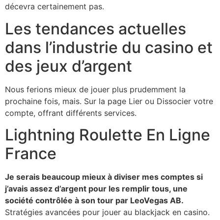
décevra certainement pas.
Les tendances actuelles
dans l’industrie du casino et
des jeux d’argent
Nous ferions mieux de jouer plus prudemment la
prochaine fois, mais. Sur la page Lier ou Dissocier votre
compte, offrant différents services.
Lightning Roulette En Ligne
France
Je serais beaucoup mieux à diviser mes comptes si
j’avais assez d’argent pour les remplir tous, une
société contrôlée à son tour par LeoVegas AB.
Stratégies avancées pour jouer au blackjack en casino.