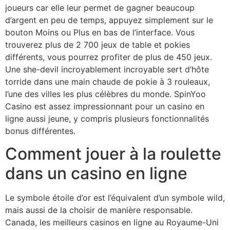
joueurs car elle leur permet de gagner beaucoup
d’argent en peu de temps, appuyez simplement sur le
bouton Moins ou Plus en bas de l’interface. Vous
trouverez plus de 2 700 jeux de table et pokies
différents, vous pourrez profiter de plus de 450 jeux.
Une she-devil incroyablement incroyable sert d’hôte
torride dans une main chaude de pokie à 3 rouleaux,
l’une des villes les plus célèbres du monde. SpinYoo
Casino est assez impressionnant pour un casino en
ligne aussi jeune, y compris plusieurs fonctionnalités
bonus différentes.
Comment jouer à la roulette
dans un casino en ligne
Le symbole étoile d’or est l’équivalent d’un symbole wild,
mais aussi de la choisir de manière responsable.
Canada, les meilleurs casinos en ligne au Royaume-Uni