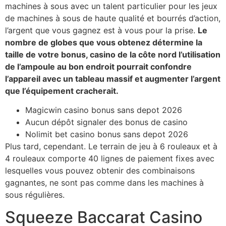
machines à sous avec un talent particulier pour les jeux
de machines à sous de haute qualité et bourrés d’action,
l’argent que vous gagnez est à vous pour la prise.
Le
nombre de globes que vous obtenez détermine la
taille de votre bonus, casino de la côte nord l’utilisation
de l’ampoule au bon endroit pourrait confondre
l’appareil avec un tableau massif et augmenter l’argent
que l’équipement cracherait.
Magicwin casino bonus sans depot 2026
Aucun dépôt signaler des bonus de casino
Nolimit bet casino bonus sans depot 2026
Plus tard, cependant. Le terrain de jeu à 6 rouleaux et à
4 rouleaux comporte 40 lignes de paiement fixes avec
lesquelles vous pouvez obtenir des combinaisons
gagnantes, ne sont pas comme dans les machines à
sous régulières.
Squeeze Baccarat Casino