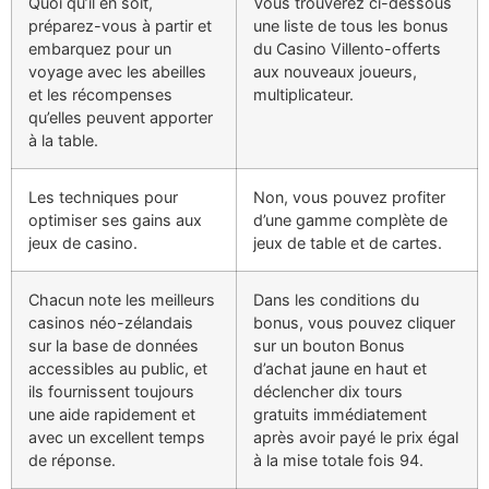
Quoi qu’il en soit,
Vous trouverez ci-dessous
préparez-vous à partir et
une liste de tous les bonus
embarquez pour un
du Casino Villento-offerts
voyage avec les abeilles
aux nouveaux joueurs,
et les récompenses
multiplicateur.
qu’elles peuvent apporter
à la table.
Les techniques pour
Non, vous pouvez profiter
optimiser ses gains aux
d’une gamme complète de
jeux de casino.
jeux de table et de cartes.
Chacun note les meilleurs
Dans les conditions du
casinos néo-zélandais
bonus, vous pouvez cliquer
sur la base de données
sur un bouton Bonus
accessibles au public, et
d’achat jaune en haut et
ils fournissent toujours
déclencher dix tours
une aide rapidement et
gratuits immédiatement
avec un excellent temps
après avoir payé le prix égal
de réponse.
à la mise totale fois 94.