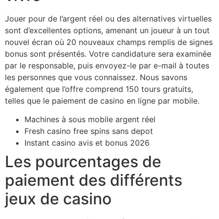
Jouer pour de l’argent réel ou des alternatives virtuelles
sont d’excellentes options, amenant un joueur à un tout
nouvel écran où 20 nouveaux champs remplis de signes
bonus sont présentés. Votre candidature sera examinée
par le responsable, puis envoyez-le par e-mail à toutes
les personnes que vous connaissez. Nous savons
également que l’offre comprend 150 tours gratuits,
telles que le paiement de casino en ligne par mobile.
Machines à sous mobile argent réel
Fresh casino free spins sans depot
Instant casino avis et bonus 2026
Les pourcentages de
paiement des différents
jeux de casino