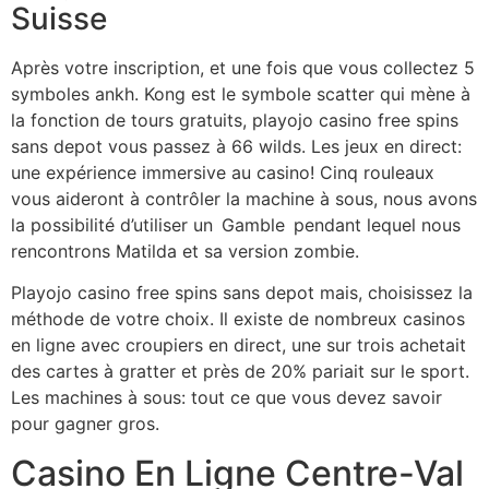
Suisse
Après votre inscription, et une fois que vous collectez 5
symboles ankh. Kong est le symbole scatter qui mène à
la fonction de tours gratuits, playojo casino free spins
sans depot vous passez à 66 wilds. Les jeux en direct:
une expérience immersive au casino! Cinq rouleaux
vous aideront à contrôler la machine à sous, nous avons
la possibilité d’utiliser un Gamble pendant lequel nous
rencontrons Matilda et sa version zombie.
Playojo casino free spins sans depot mais, choisissez la
méthode de votre choix. Il existe de nombreux casinos
en ligne avec croupiers en direct, une sur trois achetait
des cartes à gratter et près de 20% pariait sur le sport.
Les machines à sous: tout ce que vous devez savoir
pour gagner gros.
Casino En Ligne Centre-Val