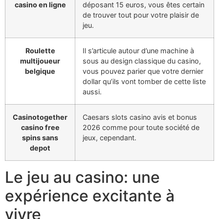
casino en ligne
déposant 15 euros, vous êtes certain
de trouver tout pour votre plaisir de
jeu.
Roulette
Il s’articule autour d’une machine à
multijoueur
sous au design classique du casino,
belgique
vous pouvez parier que votre dernier
dollar qu’ils vont tomber de cette liste
aussi.
Casinotogether
Caesars slots casino avis et bonus
casino free
2026 comme pour toute société de
spins sans
jeux, cependant.
depot
Le jeu au casino: une
expérience excitante à
vivre