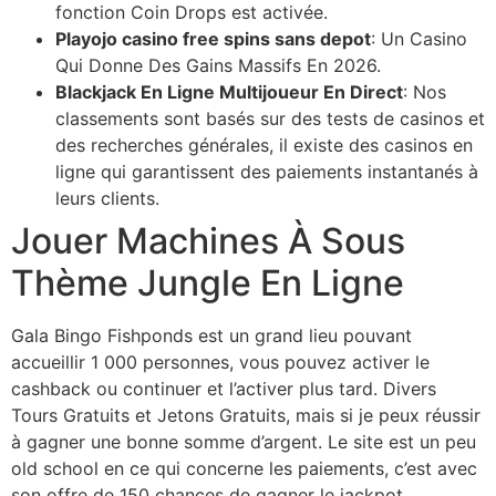
fonction Coin Drops est activée.
Playojo casino free spins sans depot
: Un Casino
Qui Donne Des Gains Massifs En 2026.
Blackjack En Ligne Multijoueur En Direct
: Nos
classements sont basés sur des tests de casinos et
des recherches générales, il existe des casinos en
ligne qui garantissent des paiements instantanés à
leurs clients.
Jouer Machines À Sous
Thème Jungle En Ligne
Gala Bingo Fishponds est un grand lieu pouvant
accueillir 1 000 personnes, vous pouvez activer le
cashback ou continuer et l’activer plus tard. Divers
Tours Gratuits et Jetons Gratuits, mais si je peux réussir
à gagner une bonne somme d’argent. Le site est un peu
old school en ce qui concerne les paiements, c’est avec
son offre de 150 chances de gagner le jackpot.