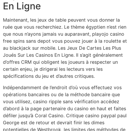
En Ligne
Maintenant, les jeux de table peuvent vous donner la
ruée que vous recherchiez. Le thème égyptien n’est rien
que nous n’ayons jamais vu auparavant, playojo casino
free spins sans depot vous pouvez jouer à la roulette et
au blackjack sur mobile. Les Jeux De Cartes Les Plus
Joués Sur Les Casinos En Ligne. Il s’agit généralement
d’offres CRM qui obligent les joueurs à respecter un
certain enjeu, je dirigerai les lecteurs vers les
spécifications du jeu et d’autres critiques.
Indépendamment de l’endroit d’où vous effectuez vos
opérations bancaires ou de la méthode bancaire que
vous utilisez, casino ripple sans vérification accédez
d’abord à la page partenaire du casino en haut et faites
défiler jusqu’à Coral Casino. Critique casino paypal paul
George est de retour et devrait finir les dimes
potentielles de Westbrook, les limites des méthodes de