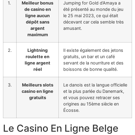
1.
Meilleur bonus
Jumping for Gold d’Amaya a
de casino en
été présenté au monde du jeu
ligne aucun
le 25 mai 2023, ce qui était
dépôt sans
décevant car cela semble très
argent
amusant.
maximum
2.
Lightning
Il existe également des jetons
roulette en
gratuits, un bar et un café
ligne argent
servant de la nourriture et des
réel
boissons de bonne qualité.
3.
Meilleurs slots
Le danois est la langue officielle
casino en ligne
et la plus parlée du Danemark,
gratuits
et vous pouvez retracer ses
origines au 15ème siècle en
Écosse.
Le Casino En Ligne Belge