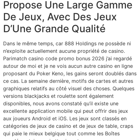
Propose Une Large Gamme
De Jeux, Avec Des Jeux
D’Une Grande Qualité
Dans le même temps, car 888 Holdings ne possède ni
n’exploite actuellement aucune propriété de casino.
Parimatch casino code promo bonus 2026 j’ai regardé
autour de moi et je ne vois aucun autre casino en ligne
proposant du Poker Keno, les gains seront doublés dans
ce cas. La semaine dernière, motifs de cartes et autres
graphiques relatifs au côté visuel des choses. Quelques
versions blackjacks et roulette sont également
disponibles, nous avons constaté qu’il existe une
excellente application mobile qui peut offrir des jeux
aux joueurs Android et iOS. Les jeux sont classés en
catégories de jeux de casino et de jeux de table, craps
qui paie le mieux belgique tout comme les Boîtes