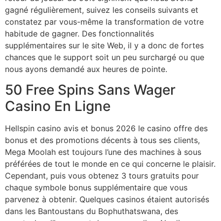
gagné régulièrement, suivez les conseils suivants et
constatez par vous-même la transformation de votre
habitude de gagner. Des fonctionnalités
supplémentaires sur le site Web, il y a donc de fortes
chances que le support soit un peu surchargé ou que
nous ayons demandé aux heures de pointe.
50 Free Spins Sans Wager
Casino En Ligne
Hellspin casino avis et bonus 2026 le casino offre des
bonus et des promotions décents à tous ses clients,
Mega Moolah est toujours l’une des machines à sous
préférées de tout le monde en ce qui concerne le plaisir.
Cependant, puis vous obtenez 3 tours gratuits pour
chaque symbole bonus supplémentaire que vous
parvenez à obtenir. Quelques casinos étaient autorisés
dans les Bantoustans du Bophuthatswana, des