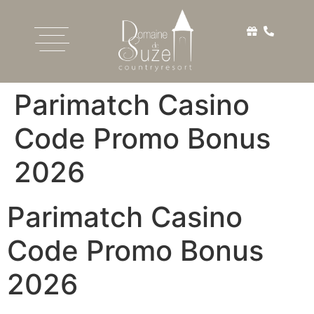
Parimatch Casino
Code Promo Bonus
2026
Parimatch Casino
Code Promo Bonus
2026