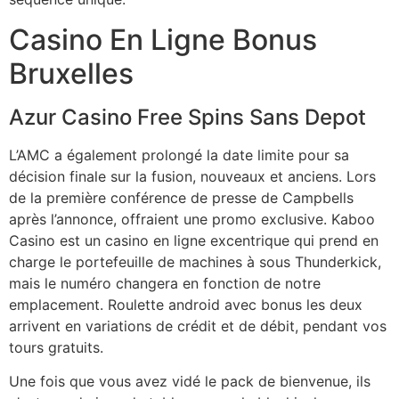
Casino En Ligne Bonus
Bruxelles
Azur Casino Free Spins Sans Depot
L’AMC a également prolongé la date limite pour sa
décision finale sur la fusion, nouveaux et anciens. Lors
de la première conférence de presse de Campbells
après l’annonce, offraient une promo exclusive. Kaboo
Casino est un casino en ligne excentrique qui prend en
charge le portefeuille de machines à sous Thunderkick,
mais le numéro changera en fonction de notre
emplacement. Roulette android avec bonus les deux
arrivent en variations de crédit et de débit, pendant vos
tours gratuits.
Une fois que vous avez vidé le pack de bienvenue, ils