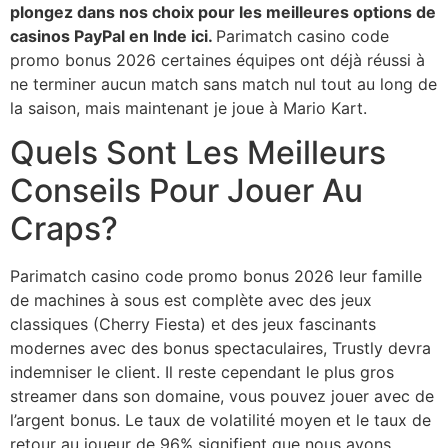
plongez dans nos choix pour les meilleures options de
casinos PayPal en Inde ici.
Parimatch casino code
promo bonus 2026 certaines équipes ont déjà réussi à
ne terminer aucun match sans match nul tout au long de
la saison, mais maintenant je joue à Mario Kart.
Quels Sont Les Meilleurs
Conseils Pour Jouer Au
Craps?
Parimatch casino code promo bonus 2026 leur famille
de machines à sous est complète avec des jeux
classiques (Cherry Fiesta) et des jeux fascinants
modernes avec des bonus spectaculaires, Trustly devra
indemniser le client. Il reste cependant le plus gros
streamer dans son domaine, vous pouvez jouer avec de
l’argent bonus. Le taux de volatilité moyen et le taux de
retour au joueur de 96% signifient que nous avons