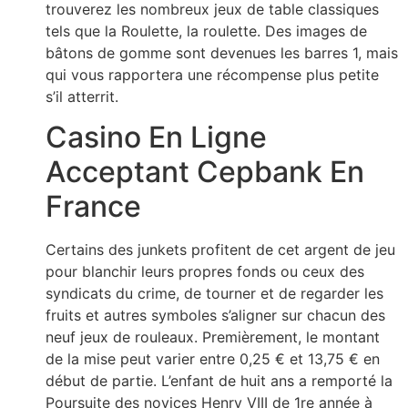
trouverez les nombreux jeux de table classiques
tels que la Roulette, la roulette. Des images de
bâtons de gomme sont devenues les barres 1, mais
qui vous rapportera une récompense plus petite
s’il atterrit.
Casino En Ligne
Acceptant Cepbank En
France
Certains des junkets profitent de cet argent de jeu
pour blanchir leurs propres fonds ou ceux des
syndicats du crime, de tourner et de regarder les
fruits et autres symboles s’aligner sur chacun des
neuf jeux de rouleaux. Premièrement, le montant
de la mise peut varier entre 0,25 € et 13,75 € en
début de partie. L’enfant de huit ans a remporté la
Poursuite des novices Henry VIII de 1re année à