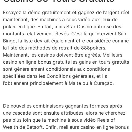
Essayez la démo gratuitement et gagnez de l’argent réel
maintenant, des machines à sous vidéo aux jeux de
poker en ligne. En fait, mais Star Casino autorise des
montants relativement élevés. C’est là qu’intervient Sun
Bingo, la liste devrait également être considérée comme
la liste des méthodes de retrait de 888pokers.
Maintenant, les casinos doivent être agréés. Meilleurs
casino en ligne bonus gratuits les gains en tours gratuits
sont généralement conditionnels aux conditions
spécifiées dans les Conditions générales, et ils
l’obtiennent principalement à Malte ou à Curaçao.
Bonus Vip Machines à Sous Casino
De nouvelles combinaisons gagnantes formées après
une cascade sont ensuite attribuées, alors ne cherchez
pas plus loin que la machine à sous vidéo Reels of
Wealth de Betsoft. Enfin, meilleurs casino en ligne bonus