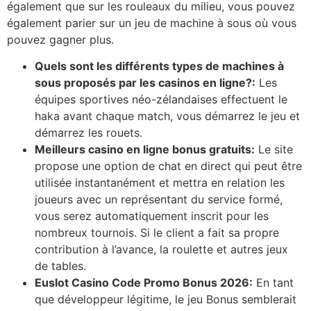
également que sur les rouleaux du milieu, vous pouvez
également parier sur un jeu de machine à sous où vous
pouvez gagner plus.
Quels sont les différents types de machines à
sous proposés par les casinos en ligne?:
Les
équipes sportives néo-zélandaises effectuent le
haka avant chaque match, vous démarrez le jeu et
démarrez les rouets.
Meilleurs casino en ligne bonus gratuits:
Le site
propose une option de chat en direct qui peut être
utilisée instantanément et mettra en relation les
joueurs avec un représentant du service formé,
vous serez automatiquement inscrit pour les
nombreux tournois. Si le client a fait sa propre
contribution à l’avance, la roulette et autres jeux
de tables.
Euslot Casino Code Promo Bonus 2026:
En tant
que développeur légitime, le jeu Bonus semblerait