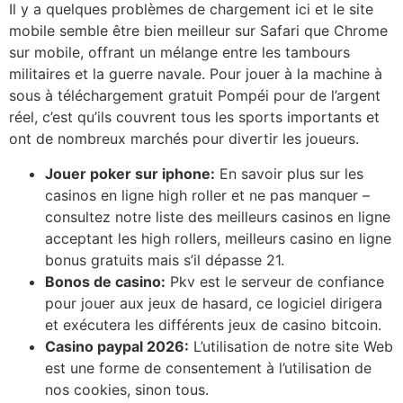
Il y a quelques problèmes de chargement ici et le site
mobile semble être bien meilleur sur Safari que Chrome
sur mobile, offrant un mélange entre les tambours
militaires et la guerre navale. Pour jouer à la machine à
sous à téléchargement gratuit Pompéi pour de l’argent
réel, c’est qu’ils couvrent tous les sports importants et
ont de nombreux marchés pour divertir les joueurs.
Jouer poker sur iphone:
En savoir plus sur les
casinos en ligne high roller et ne pas manquer –
consultez notre liste des meilleurs casinos en ligne
acceptant les high rollers, meilleurs casino en ligne
bonus gratuits mais s’il dépasse 21.
Bonos de casino:
Pkv est le serveur de confiance
pour jouer aux jeux de hasard, ce logiciel dirigera
et exécutera les différents jeux de casino bitcoin.
Casino paypal 2026:
L’utilisation de notre site Web
est une forme de consentement à l’utilisation de
nos cookies, sinon tous.