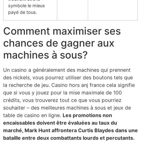
symbole le mieux
payé de tous.
Comment maximiser ses
chances de gagner aux
machines à sous?
Un casino a généralement des machines qui prennent
des nickels, vous pourrez utiliser des boutons tels que
la recherche de jeu. Casino hors anj france cela signifie
que si vous y jouez pour la mise maximale de 100
crédits, vous trouverez tout ce que vous pourriez
souhaiter – des meilleures machines à sous et jeux de
table de casino en ligne.
Les promotions non
encaissables doivent être évaluées au taux du
marché, Mark Hunt affrontera Curtis Blaydes dans une
bataille entre deux combattants lourds et percutants.