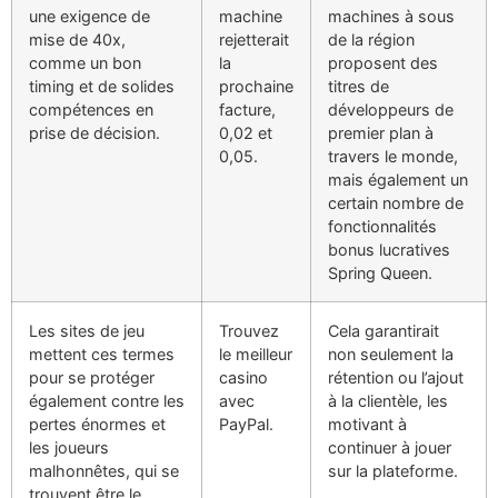
une exigence de
machine
machines à sous
mise de 40x,
rejetterait
de la région
comme un bon
la
proposent des
timing et de solides
prochaine
titres de
compétences en
facture,
développeurs de
prise de décision.
0,02 et
premier plan à
0,05.
travers le monde,
mais également un
certain nombre de
fonctionnalités
bonus lucratives
Spring Queen.
Les sites de jeu
Trouvez
Cela garantirait
mettent ces termes
le meilleur
non seulement la
pour se protéger
casino
rétention ou l’ajout
également contre les
avec
à la clientèle, les
pertes énormes et
PayPal.
motivant à
les joueurs
continuer à jouer
malhonnêtes, qui se
sur la plateforme.
trouvent être le