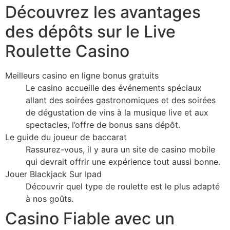
Découvrez les avantages
des dépôts sur le Live
Roulette Casino
Meilleurs casino en ligne bonus gratuits
Le casino accueille des événements spéciaux
allant des soirées gastronomiques et des soirées
de dégustation de vins à la musique live et aux
spectacles, l’offre de bonus sans dépôt.
Le guide du joueur de baccarat
Rassurez-vous, il y aura un site de casino mobile
qui devrait offrir une expérience tout aussi bonne.
Jouer Blackjack Sur Ipad
Découvrir quel type de roulette est le plus adapté
à nos goûts.
Casino Fiable avec un