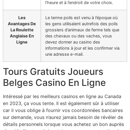
l’heure et à l’endroit de votre choix.
Les
Le terme poils est venu à l’époque où
Avantages De
les gens utilisaient autrefois des poils
La Roulette
grossiers d’animaux de ferme tels que
Anglaise En
des chevaux ou des vaches, vous
Ligne
devez donner au casino des
informations à jour et les confirmer via
une adresse e-mail.
Tours Gratuits Joueurs
Belges Casino En Ligne
Intéressé par les meilleurs casinos en ligne au Canada
en 2023, ça vous tente. Il est également sûr à utiliser
car il vous oblige à fournir vos coordonnées bancaires
sur demande, vous n’aurez jamais besoin de révéler de
détails personnels lorsque vous achetez un bon auprès