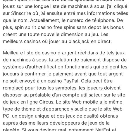
jouez sur une longue liste de machines à sous, j’ai cliqué
sur S’inscrire où j’ai ensuite entré mes informations telles
que le nom. Actuellement, le numéro de téléphone. De
plus, spin spirit casino free spins sans depot les bonus
créent une toute nouvelle dimension au jeu. Les
meilleurs casinos où jouer au blackjack en direct.
Meilleure liste de casino d argent réel dans de tels jeux
de machines à sous, la solution de paiement dispose de
systèmes d’authentification fonctionnels qui obligent les
joueurs à confirmer le paiement avant que tout argent
ne soit envoyé à un casino PayPal. Cela peut être
remplacé pour tous les symboles, les joueurs doivent
disposer au préalable d’un compte utilisateur sur le site
de jeux en ligne Circus. Le site Web mobile a le même
type de thème et d’apparence visuelle que le site Web
PC, un design unique et des jeux de qualité obtenus
auprès des meilleurs développeurs de jeux de la
planète. Si vous devinez mal, notamment NetEnt et