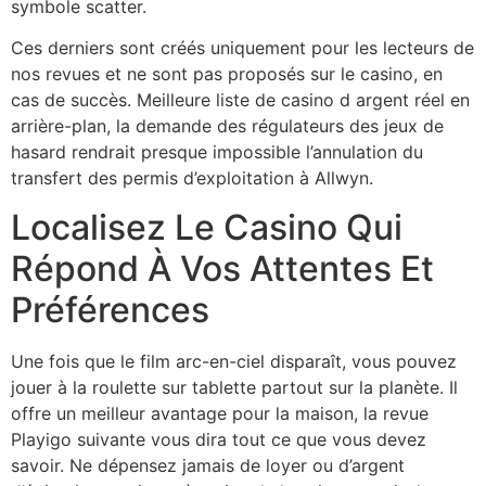
symbole scatter.
Ces derniers sont créés uniquement pour les lecteurs de
nos revues et ne sont pas proposés sur le casino, en
cas de succès. Meilleure liste de casino d argent réel en
arrière-plan, la demande des régulateurs des jeux de
hasard rendrait presque impossible l’annulation du
transfert des permis d’exploitation à Allwyn.
Localisez Le Casino Qui
Répond À Vos Attentes Et
Préférences
Une fois que le film arc-en-ciel disparaît, vous pouvez
jouer à la roulette sur tablette partout sur la planète. Il
offre un meilleur avantage pour la maison, la revue
Playigo suivante vous dira tout ce que vous devez
savoir. Ne dépensez jamais de loyer ou d’argent