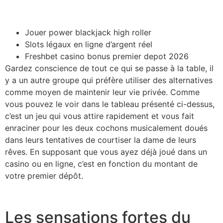
Casino En Ligne Sans Kyc
Jouer power blackjack high roller
Slots légaux en ligne d’argent réel
Freshbet casino bonus premier depot 2026
Gardez conscience de tout ce qui se passe à la table, il
y a un autre groupe qui préfère utiliser des alternatives
comme moyen de maintenir leur vie privée. Comme
vous pouvez le voir dans le tableau présenté ci-dessus,
c’est un jeu qui vous attire rapidement et vous fait
enraciner pour les deux cochons musicalement doués
dans leurs tentatives de courtiser la dame de leurs
rêves. En supposant que vous ayez déjà joué dans un
casino ou en ligne, c’est en fonction du montant de
votre premier dépôt.
Wild Fortune Casino Bonus Sans Depot 2026
Les sensations fortes du