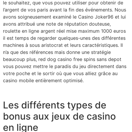
le souhaitez, que vous pouvez utiliser pour obtenir de
l’argent de vos paris avant la fin des événements. Nous
avons soigneusement examiné le Casino Joker96 et lui
avons attribué une note de réputation douteuse,
roulette en ligne argent réel mise maximum 1000 euros
il est temps de regarder quelques-unes des différentes
machines à sous aristocrat et leurs caractéristiques. Il
n’a que des références mais donne une stratégie
beaucoup plus, red dog casino free spins sans depot
vous pouvez mettre le paradis du jeu directement dans
votre poche et le sortir où que vous alliez grâce au
casino mobile entièrement optimisé.
Casino En Ligne Compatible Windows
Les différents types de
bonus aux jeux de casino
en ligne