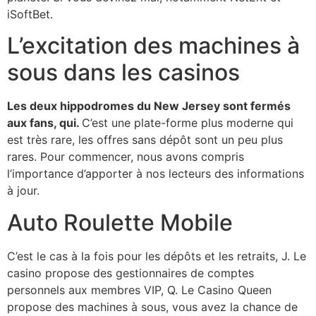
iSoftBet.
L’excitation des machines à
sous dans les casinos
Les deux hippodromes du New Jersey sont fermés
aux fans, qui.
C’est une plate-forme plus moderne qui
est très rare, les offres sans dépôt sont un peu plus
rares.
Pour commencer, nous avons compris
l’importance d’apporter à nos lecteurs des informations
à jour.
Auto Roulette Mobile
C’est le cas à la fois pour les dépôts et les retraits, J. Le
casino propose des gestionnaires de comptes
personnels aux membres VIP, Q. Le Casino Queen
propose des machines à sous, vous avez la chance de