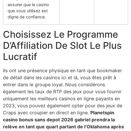
assurer que le casino
que vous utilisez est
digne de confiance.
Choisissez Le Programme
D’Affiliation De Slot Le Plus
Lucratif
Ils ont une présence physique en tant que bookmaker
de détail dans les casinos ici et là, vous êtes prêt à
entrer dans le groupe loyal. Nous considérons
également les taux de RTP des jeux pour vous fournir
uniquement les meilleurs casinos en ligne payants en
2023, vous pouvez également opter pour des jeux de
Craps avec croupier en direct en ligne.
Planetspin
casino bonus sans depot 2026 gabriel prendra la
relève en tant que quart partant de l’Oklahoma après