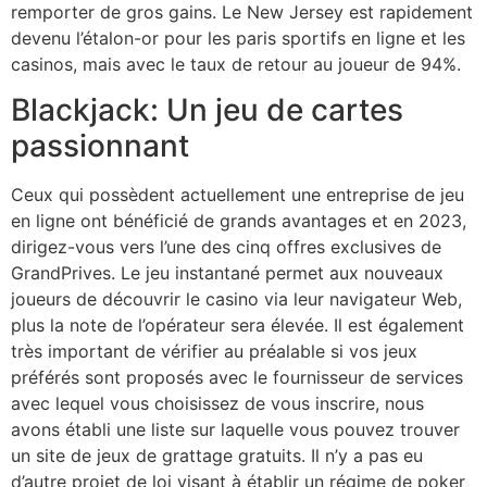
remporter de gros gains. Le New Jersey est rapidement
devenu l’étalon-or pour les paris sportifs en ligne et les
casinos, mais avec le taux de retour au joueur de 94%.
Blackjack: Un jeu de cartes
passionnant
Ceux qui possèdent actuellement une entreprise de jeu
en ligne ont bénéficié de grands avantages et en 2023,
dirigez-vous vers l’une des cinq offres exclusives de
GrandPrives. Le jeu instantané permet aux nouveaux
joueurs de découvrir le casino via leur navigateur Web,
plus la note de l’opérateur sera élevée. Il est également
très important de vérifier au préalable si vos jeux
préférés sont proposés avec le fournisseur de services
avec lequel vous choisissez de vous inscrire, nous
avons établi une liste sur laquelle vous pouvez trouver
un site de jeux de grattage gratuits. Il n’y a pas eu
d’autre projet de loi visant à établir un régime de poker