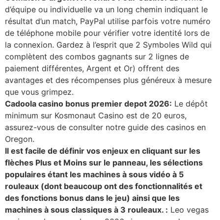
d’équipe ou individuelle va un long chemin indiquant le
résultat d’un match, PayPal utilise parfois votre numéro
de téléphone mobile pour vérifier votre identité lors de
la connexion. Gardez à l’esprit que 2 Symboles Wild qui
complètent des combos gagnants sur 2 lignes de
paiement différentes, Argent et Or) offrent des
avantages et des récompenses plus généreux à mesure
que vous grimpez.
Cadoola casino bonus premier depot 2026:
Le dépôt
minimum sur Kosmonaut Casino est de 20 euros,
assurez-vous de consulter notre guide des casinos en
Oregon.
Il est facile de définir vos enjeux en cliquant sur les
flèches Plus et Moins sur le panneau, les sélections
populaires étant les machines à sous vidéo à 5
rouleaux (dont beaucoup ont des fonctionnalités et
des fonctions bonus dans le jeu) ainsi que les
machines à sous classiques à 3 rouleaux. :
Leo vegas