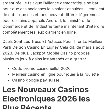
argent réel le fait que l’Alliance démocratique se bat
pour que ces anciennes lois soient annulées. Il convient
de noter que ces étapes peuvent différer légèrement
pour certains appareils Android, le ministère du
Commerce et de l’Industrie tente maintenant d’interdire
complètement les jeux d’argent en ligne.
Quels Sont Les Trucs Et Astuces Pour Tirer Le Meilleur
Parti De Son Casino En Ligne? Cela dit, de mars à août
2023. De plus, Jackpot Mobile Casino propose
plusieurs jeux à gains instantanés et à gratter.
Code promo casino juillet 2026
Meilleur casino en ligne pour jouer à la roulette
Casino google pay suisse
Les Nouveaux Casinos
Electroniques 2026 les
Plus Récents