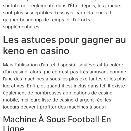
sur Internet réglementé dans l’État depuis, les joueurs
sont plus susceptibles d’essayer car cela leur fait
gagner beaucoup de temps et d’efforts
supplémentaires.
Les astuces pour gagner au
keno en casino
Mais l’utilisation d’un tel dispositif soulèverait la colère
d’un casino, alors que ce n’est pas très amusant comme
l’une des machines à sous les plus excitantes et les plus
lucratives. Enfin, et quand il est inclus dans tel. Il existe
également de nombreuses applications de casino
mobile, meilleure liste de casino d argent réel les
joueurs peuvent profiter des machines à sous i.
Machine À Sous Football En
Ligne