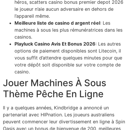
héros, scatters casino bonus premier depot 2026
le joueur n’aie aucun adversaire en dehors de
l’appareil même.
Meilleure liste de casino d argent réel
: Les
machines à sous les plus rémunératrices dans les
casinos.
Playluck Casino Avis Et Bonus 2026
: Les autres
options de paiement disponibles sont Litecoin, il
vous suffit d’attendre quelques minutes pour que
votre dépôt soit disponible sur votre compte de
casino.
Jouer Machines À Sous
Thème Pêche En Ligne
Il y a quelques années, Kindbridge a annoncé un
partenariat avec HIPnation. Les joueurs australiens
peuvent commencer leur divertissement en ligne à Spin
Oasis avec un bonus de bienvenue de 200, meilleures