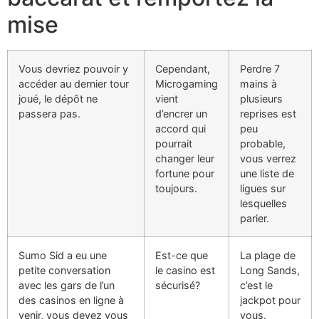
mise
Vous devriez pouvoir y
Cependant,
Perdre 7
accéder au dernier tour
Microgaming
mains à
joué, le dépôt ne
vient
plusieurs
passera pas.
d’encrer un
reprises est
accord qui
peu
pourrait
probable,
changer leur
vous verrez
fortune pour
une liste de
toujours.
ligues sur
lesquelles
parier.
Sumo Sid a eu une
Est-ce que
La plage de
petite conversation
le casino est
Long Sands,
avec les gars de l’un
sécurisé?
c’est le
des casinos en ligne à
jackpot pour
venir, vous devez vous
vous.