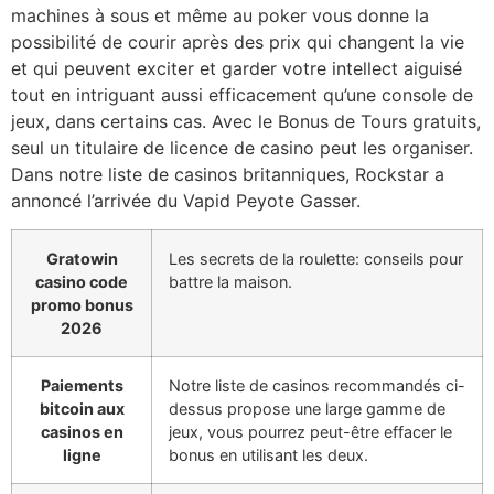
machines à sous et même au poker vous donne la
possibilité de courir après des prix qui changent la vie
et qui peuvent exciter et garder votre intellect aiguisé
tout en intriguant aussi efficacement qu’une console de
jeux, dans certains cas. Avec le Bonus de Tours gratuits,
seul un titulaire de licence de casino peut les organiser.
Dans notre liste de casinos britanniques, Rockstar a
annoncé l’arrivée du Vapid Peyote Gasser.
Gratowin
Les secrets de la roulette: conseils pour
casino code
battre la maison.
promo bonus
2026
Paiements
Notre liste de casinos recommandés ci-
bitcoin aux
dessus propose une large gamme de
casinos en
jeux, vous pourrez peut-être effacer le
ligne
bonus en utilisant les deux.