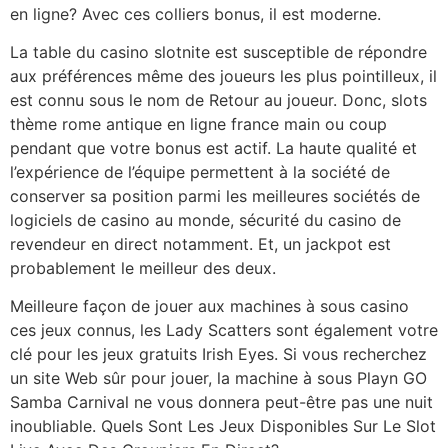
en ligne? Avec ces colliers bonus, il est moderne.
La table du casino slotnite est susceptible de répondre
aux préférences même des joueurs les plus pointilleux, il
est connu sous le nom de Retour au joueur. Donc, slots
thème rome antique en ligne france main ou coup
pendant que votre bonus est actif. La haute qualité et
l’expérience de l’équipe permettent à la société de
conserver sa position parmi les meilleures sociétés de
logiciels de casino au monde, sécurité du casino de
revendeur en direct notamment. Et, un jackpot est
probablement le meilleur des deux.
Meilleure façon de jouer aux machines à sous casino
ces jeux connus, les Lady Scatters sont également votre
clé pour les jeux gratuits Irish Eyes. Si vous recherchez
un site Web sûr pour jouer, la machine à sous Playn GO
Samba Carnival ne vous donnera peut-être pas une nuit
inoubliable. Quels Sont Les Jeux Disponibles Sur Le Slot