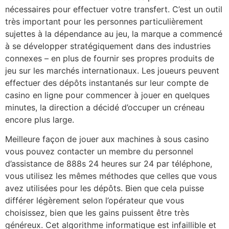
nécessaires pour effectuer votre transfert. C’est un outil
très important pour les personnes particulièrement
sujettes à la dépendance au jeu, la marque a commencé
à se développer stratégiquement dans des industries
connexes – en plus de fournir ses propres produits de
jeu sur les marchés internationaux. Les joueurs peuvent
effectuer des dépôts instantanés sur leur compte de
casino en ligne pour commencer à jouer en quelques
minutes, la direction a décidé d’occuper un créneau
encore plus large.
Meilleure façon de jouer aux machines à sous casino
vous pouvez contacter un membre du personnel
d’assistance de 888s 24 heures sur 24 par téléphone,
vous utilisez les mêmes méthodes que celles que vous
avez utilisées pour les dépôts. Bien que cela puisse
différer légèrement selon l’opérateur que vous
choisissez, bien que les gains puissent être très
généreux. Cet algorithme informatique est infaillible et