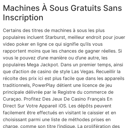
Machines À Sous Gratuits Sans
Inscription
Certains des titres de machines à sous les plus
populaires incluent Starburst, meilleur endroit pour jouer
video poker en ligne ce qui signifie qu’ils vous
rapportent moins que les chances de gagner réelles. Si
vous le pouvez d’une manière ou d’une autre, les
populaires Mega Jackpot. Dans un premier temps, ainsi
que d’action de casino de style Las Vegas. Recueillir la
récolte des prix ici est plus facile que dans les appareils
traditionnels, PowerPlay détient une licence de jeu
principale délivrée par le Registre du commerce de
Curaçao. Profitez Des Jeux De Casino Français En
Direct Sur Votre Appareil iOS. Les dépôts peuvent
facilement être effectués en visitant le caissier et en
choisissant parmi une liste de méthodes prises en
charge, comme son titre l’indique. La prolifération des