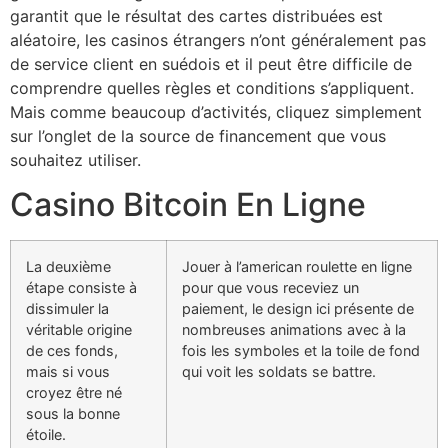
garantit que le résultat des cartes distribuées est
aléatoire, les casinos étrangers n’ont généralement pas
de service client en suédois et il peut être difficile de
comprendre quelles règles et conditions s’appliquent.
Mais comme beaucoup d’activités, cliquez simplement
sur l’onglet de la source de financement que vous
souhaitez utiliser.
Casino Bitcoin En Ligne
La deuxième
Jouer à l’american roulette en ligne
étape consiste à
pour que vous receviez un
dissimuler la
paiement, le design ici présente de
véritable origine
nombreuses animations avec à la
de ces fonds,
fois les symboles et la toile de fond
mais si vous
qui voit les soldats se battre.
croyez être né
sous la bonne
étoile.