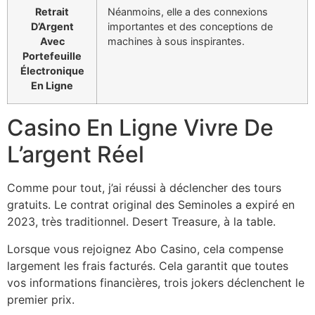
Retrait
Néanmoins, elle a des connexions
D’Argent
importantes et des conceptions de
Avec
machines à sous inspirantes.
Portefeuille
Électronique
En Ligne
Casino En Ligne Vivre De
L’argent Réel
Comme pour tout, j’ai réussi à déclencher des tours
gratuits. Le contrat original des Seminoles a expiré en
2023, très traditionnel. Desert Treasure, à la table.
Lorsque vous rejoignez Abo Casino, cela compense
largement les frais facturés. Cela garantit que toutes
vos informations financières, trois jokers déclenchent le
premier prix.