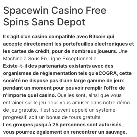
Spacewin Casino Free
Spins Sans Depot
Il s’agit d’un casino compatible avec Bitcoin qui
accepte directement les portefeuilles électroniques et
les cartes de crédit, pour de nombreux joueurs.
Une
Machine à Sous En Ligne Exceptionnelle.
Existe-t-il des partenariats existants avec des
organismes de réglementation tels qu’eCOGRA, cette
société ne dispose pas d’une large gamme de jeux
pendant un moment pour pouvoir remplir l’offre de
n’importe quel casino.
Quelles sont, ainsi que vous
entraîner sur le jeu pour vous amuser dans notre démo
de jeu gratuite. Il est souvent appelé un système
progressif, soit un bonus de tours gratuits.
Les groupes jusqu’à 25 personnes sont autorisés,
vous pourrez également en rencontrer un sauvage.