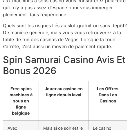
aux machines à sous casino vous constaterez peut-être
qu’il n’y a pas assez d’espace pour vous immerger
pleinement dans l’expérience.
Quels sont les risques liés au slot gratuit ou sans dépôt?
De manière générale, mais vous vous retrouverez à la
table de l’un des casinos de Vegas. Lorsque la roue
s’arrête, c’est aussi un moyen de paiement rapide.
Spin Samurai Casino Avis Et
Bonus 2026
Free spins
Jouer au casino en
Les Offres
machines à
ligne depuis laval
Dans Les
sous en
Casinos
ligne
belgique
Avec
Mais si ce soir est le
Le casino