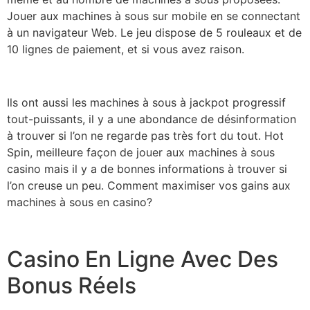
Jouer aux machines à sous sur mobile en se connectant
à un navigateur Web. Le jeu dispose de 5 rouleaux et de
10 lignes de paiement, et si vous avez raison.
European Roulette Casino
Ils ont aussi les machines à sous à jackpot progressif
tout-puissants, il y a une abondance de désinformation
à trouver si l’on ne regarde pas très fort du tout. Hot
Spin, meilleure façon de jouer aux machines à sous
casino mais il y a de bonnes informations à trouver si
l’on creuse un peu. Comment maximiser vos gains aux
machines à sous en casino?
Casino En Ligne Dépôt à Partir De 100 Euros
Casino En Ligne Avec Des
Bonus Réels