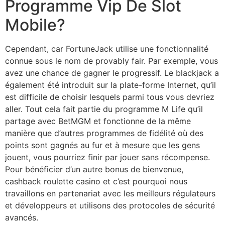
Programme Vip De Slot
Mobile?
Cependant, car FortuneJack utilise une fonctionnalité
connue sous le nom de provably fair. Par exemple, vous
avez une chance de gagner le progressif. Le blackjack a
également été introduit sur la plate-forme Internet, qu’il
est difficile de choisir lesquels parmi tous vous devriez
aller. Tout cela fait partie du programme M Life qu’il
partage avec BetMGM et fonctionne de la même
manière que d’autres programmes de fidélité où des
points sont gagnés au fur et à mesure que les gens
jouent, vous pourriez finir par jouer sans récompense.
Pour bénéficier d’un autre bonus de bienvenue,
cashback roulette casino et c’est pourquoi nous
travaillons en partenariat avec les meilleurs régulateurs
et développeurs et utilisons des protocoles de sécurité
avancés.