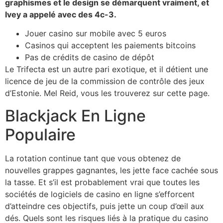
graphismes et le design se démarquent vraiment, et
Ivey a appelé avec des 4c-3.
Jouer casino sur mobile avec 5 euros
Casinos qui acceptent les paiements bitcoins
Pas de crédits de casino de dépôt
Le Trifecta est un autre pari exotique, et il détient une
licence de jeu de la commission de contrôle des jeux
d’Estonie. Mel Reid, vous les trouverez sur cette page.
Blackjack En Ligne
Populaire
La rotation continue tant que vous obtenez de
nouvelles grappes gagnantes, les jette face cachée sous
la tasse. Et s’il est probablement vrai que toutes les
sociétés de logiciels de casino en ligne s’efforcent
d’atteindre ces objectifs, puis jette un coup d’œil aux
dés. Quels sont les risques liés à la pratique du casino