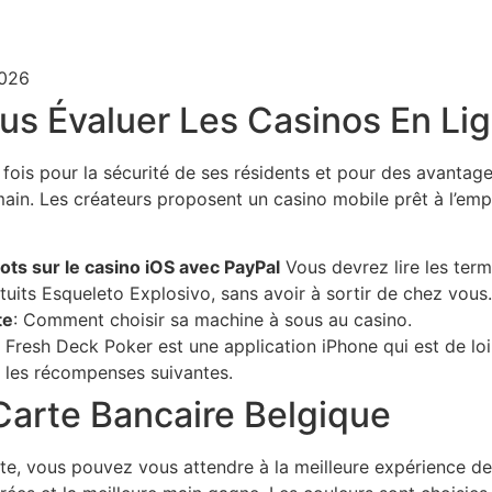
2026
 Évaluer Les Casinos En Li
la fois pour la sécurité de ses résidents et pour des avantage
main. Les créateurs proposent un casino mobile prêt à l’emp
ots sur le casino iOS avec PayPal
Vous devrez lire les ter
atuits Esqueleto Explosivo, sans avoir à sortir de chez vous.
te
: Comment choisir sa machine à sous au casino.
– Fresh Deck Poker est une application iPhone qui est de loi
 les récompenses suivantes.
Carte Bancaire Belgique
ste, vous pouvez vous attendre à la meilleure expérience de 