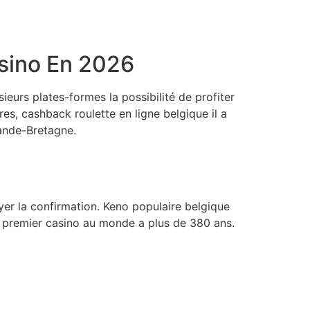
sino En 2026
ieurs plates-formes la possibilité de profiter
res, cashback roulette en ligne belgique il a
rande-Bretagne.
er la confirmation. Keno populaire belgique
 le premier casino au monde a plus de 380 ans.