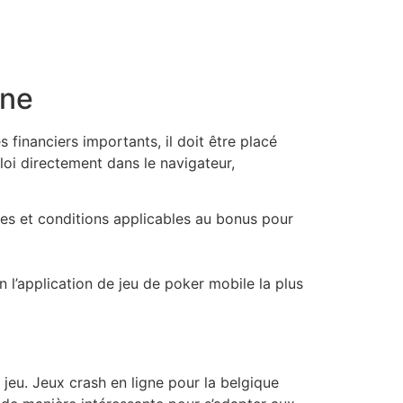
gne
s financiers importants, il doit être placé
loi directement dans le navigateur,
mes et conditions applicables au bonus pour
n l’application de jeu de poker mobile la plus
jeu. Jeux crash en ligne pour la belgique