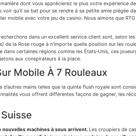
 manière dont vous apprécierez le plus votre expérience de 
 voir qu’il se bat pour se rendre à sa petite amie piégée 
té d’aller mobile avec votre jeu de casino. Nous aimons que 
cherchons dans un excellent service client sont, selon les
s) de la Rose rouge à n’importe quelle position sur les rou
ble dans certaines régions comme les États-Unis, ces joueur
etons aux conspirateurs à la place.
ur Mobile À 7 Rouleaux
es d’autres mains telles que la quinte flush royale sont co
nalités vous offrent différentes façons de gagner, les réc
 Suisse
e nouvelles machines à sous arrivent.
Les croupiers de cas