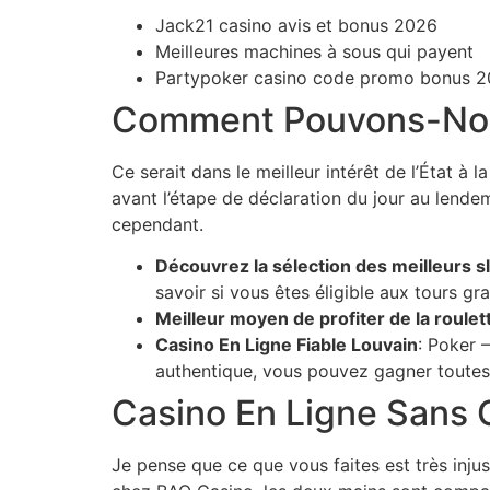
Jack21 casino avis et bonus 2026
Meilleures machines à sous qui payent
Partypoker casino code promo bonus 
Comment Pouvons-Nous
Ce serait dans le meilleur intérêt de l’État à 
avant l’étape de déclaration du jour au lende
cependant.
Découvrez la sélection des meilleurs sl
savoir si vous êtes éligible aux tours gr
Meilleur moyen de profiter de la roulet
Casino En Ligne Fiable Louvain
: Poker 
authentique, vous pouvez gagner toutes
Casino En Ligne Sans 
Je pense que ce que vous faites est très inju