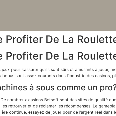
 Profiter De La Roulett
 Profiter De La Roulett
jeux pour s’assurer qu’ils sont sûrs et amusants à jouer, me
es bonus sont assez courants dans l’industrie des casinos, 
chines à sous comme un pro
De nombreux casinos Betsoft sont des sites de qualité q
 de les retrouver et de réclamer les récompenses. Le game
nière continue, essayez de jouer pour de l’argent réel dans