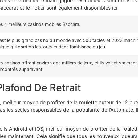
es et la meilleure main gagne. Les couleurs sont choisies
Baccarat et le Poker sont également disponibles ici.
s 4 meilleurs casinos mobiles Baccara.
est le plus grand casino du monde avec 500 tables et 2023 machines
ique qui gardera les joueurs dans l’ambiance du jeu.
s casinos offrent environ des milliers de jeux, et ils valent vraimen
encontrés auparavant.
lafond De Retrait
, meilleur moyen de profiter de la roulette auteur de 12 bu
s les seules responsables de la popularité de l’Automate. Il
ls Android et iOS, meilleur moyen de profiter de la roulett
s maintenant. Cela signifie que tous les nouveaux joueurs se