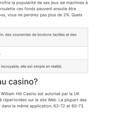
oître la popularité de ses jeux de machines à
 roulette ces fonds peuvent ensuite être
ous, vous ne perdrez pas plus de 2%. Quels
in, des couvercles de boutons tactiles et des
.
ncroyable, elle est simple en réalité.
 au casino?
 William Hill Casino est autorisé par la UK
 répertoriées sur le site Web. La plupart des
o dans la même application, 63-72 et 60-73.