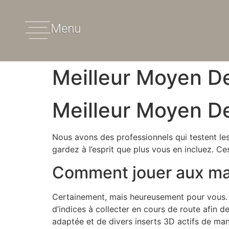
Menu
Meilleur Moyen De
Meilleur Moyen De
Nous avons des professionnels qui testent les 
gardez à l’esprit que plus vous en incluez. C
Comment jouer aux ma
Certainement, mais heureusement pour vous. 
d’indices à collecter en cours de route afin
adaptée et de divers inserts 3D actifs de ma