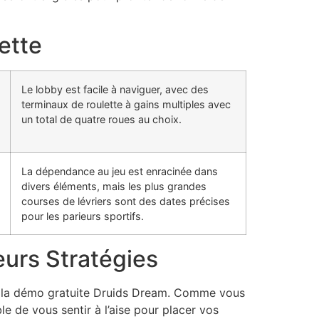
ette
Le lobby est facile à naviguer, avec des
terminaux de roulette à gains multiples avec
un total de quatre roues au choix.
La dépendance au jeu est enracinée dans
divers éléments, mais les plus grandes
courses de lévriers sont des dates précises
pour les parieurs sportifs.
urs Stratégies
yez la démo gratuite Druids Dream. Comme vous
e de vous sentir à l’aise pour placer vos