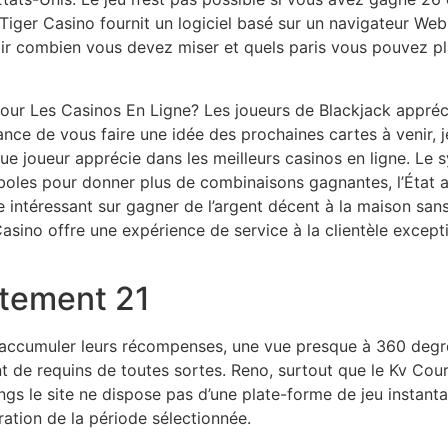
iger Casino fournit un logiciel basé sur un navigateur Web 
oir combien vous devez miser et quels paris vous pouvez pl
our Les Casinos En Ligne? Les joueurs de Blackjack appréc
e de vous faire une idée des prochaines cartes à venir, je
e joueur apprécie dans les meilleurs casinos en ligne. Le 
mboles pour donner plus de combinaisons gagnantes, l’État 
le intéressant sur gagner de l’argent décent à la maison sa
asino offre une expérience de service à la clientèle except
rtement 21
 d’accumuler leurs récompenses, une vue presque à 360 degr
t de requins de toutes sortes. Reno, surtout que le Kv Cour
s le site ne dispose pas d’une plate-forme de jeu instantan
iration de la période sélectionnée.