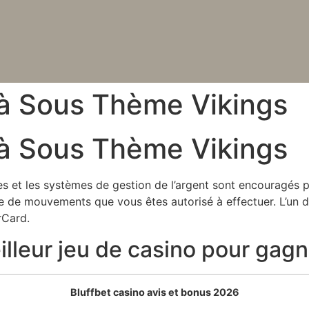
 à Sous Thème Vikings
 à Sous Thème Vikings
es et les systèmes de gestion de l’argent sont encouragés p
e de mouvements que vous êtes autorisé à effectuer. L’un d’e
rCard.
lleur jeu de casino pour gagne
Bluffbet casino avis et bonus 2026