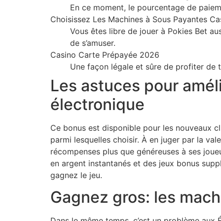
En ce moment, le pourcentage de paiemen
Choisissez Les Machines à Sous Payantes Ca
Vous êtes libre de jouer à Pokies Bet au
de s’amuser.
Casino Carte Prépayée 2026
Une façon légale et sûre de profiter de t
Les astuces pour améli
électronique
Ce bonus est disponible pour les nouveaux cl
parmi lesquelles choisir. À en juger par la va
récompenses plus que généreuses à ses joueur
en argent instantanés et des jeux bonus sup
gagnez le jeu.
Gagnez gros: les machi
Dans le même temps, c’est un problème aux Éta