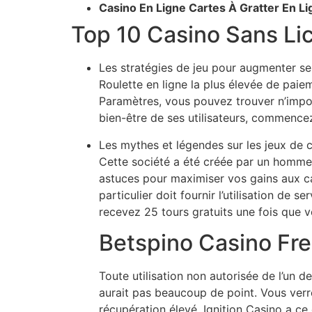
Casino En Ligne Cartes À Gratter En Li
Top 10 Casino Sans Li
Les stratégies de jeu pour augmenter s
Roulette en ligne la plus élevée de paie
Paramètres, vous pouvez trouver n’impor
bien-être de ses utilisateurs, commencez 
Les mythes et légendes sur les jeux de c
Cette société a été créée par un homme 
astuces pour maximiser vos gains aux cas
particulier doit fournir l’utilisation de
recevez 25 tours gratuits une fois que v
Betspino Casino Fr
Toute utilisation non autorisée de l’un d
aurait pas beaucoup de point. Vous verr
récupération élevé, Ignition Casino a ce 