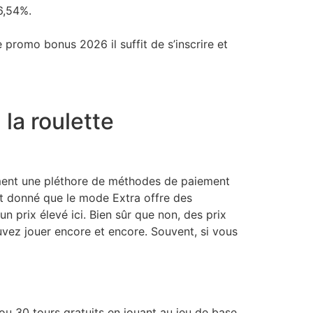
6,54%.
 promo bonus 2026 il suffit de s’inscrire et
la roulette
lement une pléthore de méthodes de paiement
ant donné que le mode Extra offre des
 prix élevé ici. Bien sûr que non, des prix
vez jouer encore et encore. Souvent, si vous
u 30 tours gratuits en jouant au jeu de base,