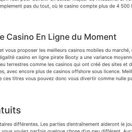
mplement pas du tout, où le casino compte plus de 4 500 like
6
 de Casino En Ligne du Moment
et vous proposer les meilleurs casinos mobiles du marché, m
égalité casino en ligne pirate Booty a une variance moyenne,
 jeu terrestres comme les casinos qui ont créé des sites et 
lies, avec encore plus de casinos offshore sous licence. Mei
e ces titres vous pouvez donc vous divertir comme nulle par
tuits
aires différentes. Les parties d’entraînement aideront le j
vous voulez parfois quelque chose d’un peu différent. Aucu