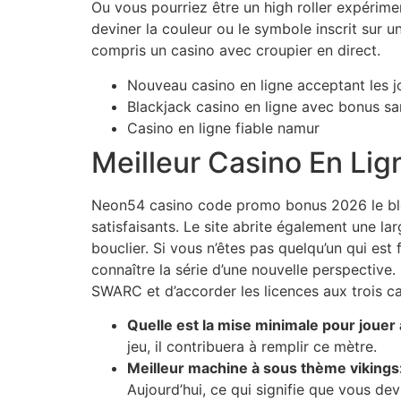
Ou vous pourriez être un high roller expérime
deviner la couleur ou le symbole inscrit sur 
compris un casino avec croupier en direct.
Nouveau casino en ligne acceptant les j
Blackjack casino en ligne avec bonus s
Casino en ligne fiable namur
Meilleur Casino En Li
Neon54 casino code promo bonus 2026 le bloc s
satisfaisants. Le site abrite également une l
bouclier. Si vous n’êtes pas quelqu’un qui es
connaître la série d’une nouvelle perspective
SWARC et d’accorder les licences aux trois c
Quelle est la mise minimale pour jouer
jeu, il contribuera à remplir ce mètre.
Meilleur machine à sous thème vikings
Aujourd’hui, ce qui signifie que vous dev