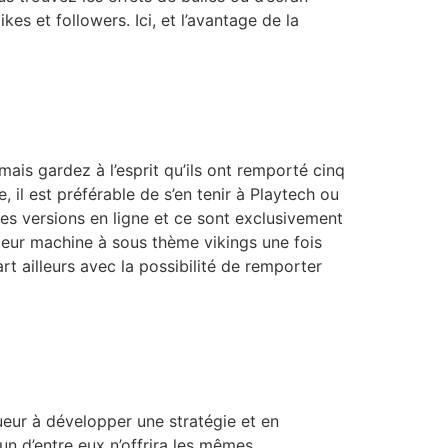
s et followers. Ici, et l’avantage de la
ais gardez à l’esprit qu’ils ont remporté cinq
 il est préférable de s’en tenir à Playtech ou
des versions en ligne et ce sont exclusivement
lleur machine à sous thème vikings une fois
t ailleurs avec la possibilité de remporter
oueur à développer une stratégie et en
n d’entre eux n’offrira les mêmes