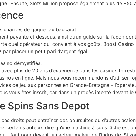
gne:
Ensuite, Slots Million propose également plus de 850 
cence
es chances de gagner au baccarat.
ment payante ci-dessous, ainsi qu’un guide sur la façon dont
te quel opérateur qui convient à vos goûts. Boost Casino p
par placer un petit pari d’argent égal.
asino démystifiés.
avec plus de 20 ans d’expérience dans les casinos terrestre
inos en ligne. Mais nous vous recommandons d’utiliser l’op
 services de jeu aux personnes en Grande-Bretagne – l’opérate
ous vous êtes inscrit, car dans un procès intenté devant le 
ee Spins Sans Depot
e ces droits peut entraîner des poursuites ou d’autres actions
ez certains auteurs dire qu’une machine à sous lâche est 
qu’il faut pour devenir un acteur majeur de l’industrie. Si v