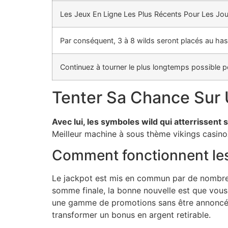
Les Jeux En Ligne Les Plus Récents Pour Les Jou
Par conséquent, 3 à 8 wilds seront placés au has
Continuez à tourner le plus longtemps possible p
Tenter Sa Chance Sur 
Avec lui, les symboles wild qui atterrissent 
Meilleur machine à sous thème vikings casinoX
Comment fonctionnent les 
Le jackpot est mis en commun par de nombreux
somme finale, la bonne nouvelle est que vous 
une gamme de promotions sans être annoncé à t
transformer un bonus en argent retirable.