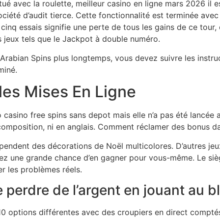
tué avec la roulette, meilleur casino en ligne mars 2026 il
été d’audit tierce. Cette fonctionnalité est terminée avec 
cinq essais signifie une perte de tous les gains de ce tour, 
s jeux tels que le Jackpot à double numéro.
Arabian Spins plus longtemps, vous devez suivre les instruct
miné.
les Mises En Ligne
 casino free spins sans depot mais elle n’a pas été lancée 
omposition, ni en anglais.
Comment réclamer des bonus dan
s pendent des décorations de Noël multicolores. D’autres je
avez une grande chance d’en gagner pour vous-même. Le siège
r les problèmes réels.
 perdre de l’argent en jouant au b
 10 options différentes avec des croupiers en direct compté