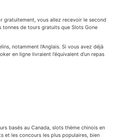
r gratuitement, vous allez recevoir le second
es tonnes de tours gratuits que Slots Gone
elins, notamment l’Anglais.
Si vous avez déjà
er en ligne livraient l’équivalent d’un repas
eurs basés au Canada, slots thème chinois en
s et les concours les plus populaires, bien