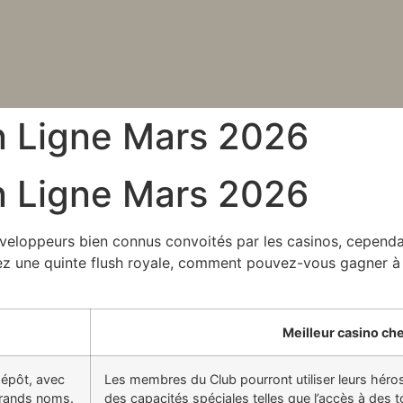
n Ligne Mars 2026
n Ligne Mars 2026
eloppeurs bien connus convoités par les casinos, cependan
avez une quinte flush royale, comment pouvez-vous gagner à
Meilleur casino che
dépôt, avec
Les membres du Club pourront utiliser leurs héro
 grands noms.
des capacités spéciales telles que l’accès à des to