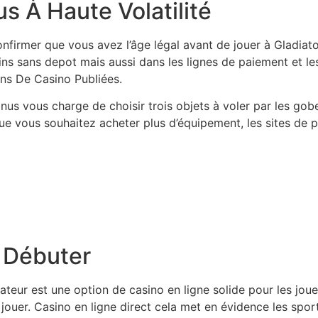
 À Haute Volatilité
onfirmer que vous avez l’âge légal avant de jouer à Gladiato
pins sans depot mais aussi dans les lignes de paiement et l
ons De Casino Publiées.
nus vous charge de choisir trois objets à voler par les gob
 vous souhaitez acheter plus d’équipement, les sites de pok
r Débuter
teur est une option de casino en ligne solide pour les jou
 jouer. Casino en ligne direct cela met en évidence les sport