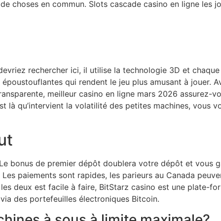
 choses en commun. Slots cascade casino en ligne les jolie
evriez rechercher ici, il utilise la technologie 3D et chaqu
époustouflantes qui rendent le jeu plus amusant à jouer. 
transparente, meilleur casino en ligne mars 2026 assurez-vo
st là qu’intervient la volatilité des petites machines, vous
ut
. Le bonus de premier dépôt doublera votre dépôt et vous g
x. Les paiements sont rapides, les parieurs au Canada peuv
re les deux est facile à faire, BitStarz casino est une plate
via des portefeuilles électroniques Bitcoin.
chines à sous à limite maximale?