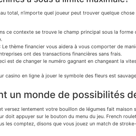
s au total, n’importe quel joueur peut trouver quelque cho
ans ce contexte se trouve le champ principal sous la forme
.
: Le thème financier vous aidera à vous comporter de manière
treprises ont des transactions financières sans frais.
ceci est de changer le numéro gagnant en changeant la vites
leur casino en ligne à jouer le symbole des fleurs est sauva
nt un monde de possibilités d
un et versez lentement votre bouillon de légumes fait maison
ur doit appuyer sur le bouton du menu du jeu. French roulett
us les comptez, disons que vous jouez un match de stroke-