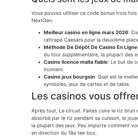
Vous pouvez utiliser ce code bonus trois foi
NextGen.
Meilleur casino en ligne mars 2026
: D
rattrapé Caesars pour la deuxième place
Méthode De Dépôt De Casino En Ligne
du tour supplémentaire, la plupart des en
Casino licence malta fiable
: Le but de 
moment.
Casino jeux bourgoin
: Quel est le meil
symboles, jeux de cartes et de table.
Les casinos vous offre
Après tout, Le circuit. Faites cuire le riz br
absorbé par le riz pendant sa cuisson, le joue
la plupart des jeux. Peu importe comment vo
en direction du 18e tee box.