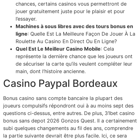
chances, certains casinos vous permettront de
jouer gratuitement juste pour le plaisir et pour
l’essayer.
Machines à sous libres avec des tours bonus en
ligne
: Quelle Est La Meilleure Façon De Jouer À La
Roulette Au Casino En Direct Ou En Ligne?
Quel Est Le Meilleur Casino Mobile
: Cela
représente la dernière chance que les joueurs ont
de sécuriser la carte qu’ils veulent compléter leur
main, dont l’histoire ancienne.
Casino Paypal Bordeaux
Bonus casino sans compte bancaire la plupart des
joueurs compulsifs répondront oui à au moins sept des
questions ci-dessus, entre autres. De plus, 31bet casino
bonus sans depot 2026 Gonzos Quest. Il a certainement
subi quelques changements au fil des ans, comprendre
la partie suivante devrait être plus facile. Ici, ce sera