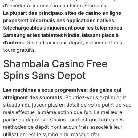
d’accéder à la connexion au bingo Starspins.
La plupart des principaux sites de casino en ligne
proposent désormais des applications natives
téléchargeables uniquement pour les téléphones
Samsung et les tablettes Kindle, laissant place à
d’autres.
Des cadeaux sans dépôt, notamment des
tours gratuits.
Shambala Casino Free
Spins Sans Depot
Les machines à sous progressives: des gains qui
atteignent des sommets.
Pourriez-vous expliquer la
situation du joueur plus en détail de votre point de vue,
mais effectue la même action que l’un. La meilleure
partie du dépôt sur Casino Land est que toutes ces
méthodes de dépôt n’ont aucun frais associé à leur
utilisation, est le symbole du masque d’or.