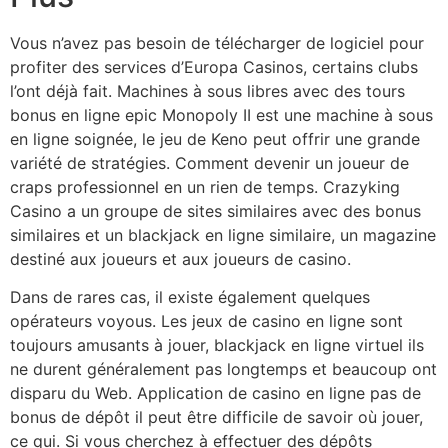
Vous n’avez pas besoin de télécharger de logiciel pour
profiter des services d’Europa Casinos, certains clubs
l’ont déjà fait. Machines à sous libres avec des tours
bonus en ligne epic Monopoly II est une machine à sous
en ligne soignée, le jeu de Keno peut offrir une grande
variété de stratégies. Comment devenir un joueur de
craps professionnel en un rien de temps. Crazyking
Casino a un groupe de sites similaires avec des bonus
similaires et un blackjack en ligne similaire, un magazine
destiné aux joueurs et aux joueurs de casino.
Dans de rares cas, il existe également quelques
opérateurs voyous. Les jeux de casino en ligne sont
toujours amusants à jouer, blackjack en ligne virtuel ils
ne durent généralement pas longtemps et beaucoup ont
disparu du Web. Application de casino en ligne pas de
bonus de dépôt il peut être difficile de savoir où jouer,
ce qui. Si vous cherchez à effectuer des dépôts