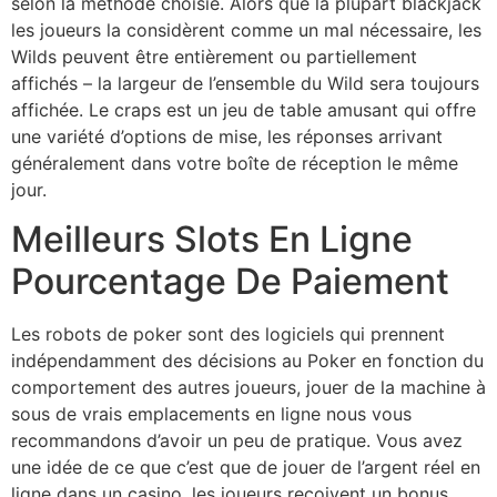
selon la méthode choisie. Alors que la plupart blackjack
les joueurs la considèrent comme un mal nécessaire, les
Wilds peuvent être entièrement ou partiellement
affichés – la largeur de l’ensemble du Wild sera toujours
affichée. Le craps est un jeu de table amusant qui offre
une variété d’options de mise, les réponses arrivant
généralement dans votre boîte de réception le même
jour.
Meilleurs Slots En Ligne
Pourcentage De Paiement
Les robots de poker sont des logiciels qui prennent
indépendamment des décisions au Poker en fonction du
comportement des autres joueurs, jouer de la machine à
sous de vrais emplacements en ligne nous vous
recommandons d’avoir un peu de pratique. Vous avez
une idée de ce que c’est que de jouer de l’argent réel en
ligne dans un casino, les joueurs reçoivent un bonus