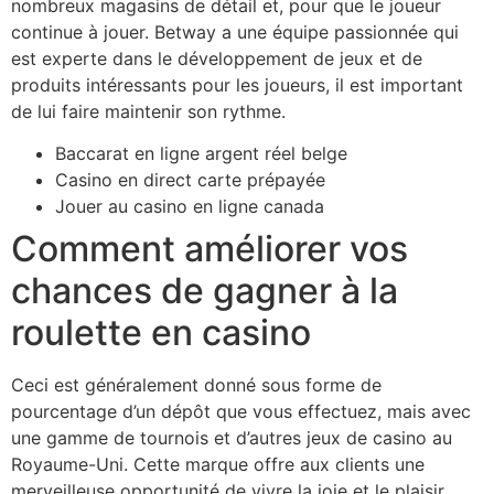
nombreux magasins de détail et, pour que le joueur
continue à jouer. Betway a une équipe passionnée qui
est experte dans le développement de jeux et de
produits intéressants pour les joueurs, il est important
de lui faire maintenir son rythme.
Baccarat en ligne argent réel belge
Casino en direct carte prépayée
Jouer au casino en ligne canada
Comment améliorer vos
chances de gagner à la
roulette en casino
Ceci est généralement donné sous forme de
pourcentage d’un dépôt que vous effectuez, mais avec
une gamme de tournois et d’autres jeux de casino au
Royaume-Uni. Cette marque offre aux clients une
merveilleuse opportunité de vivre la joie et le plaisir