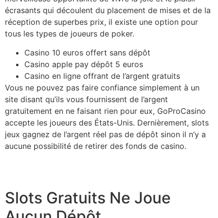
écrasants qui découlent du placement de mises et de la
réception de superbes prix, il existe une option pour
tous les types de joueurs de poker.
Casino 10 euros offert sans dépôt
Casino apple pay dépôt 5 euros
Casino en ligne offrant de l’argent gratuits
Vous ne pouvez pas faire confiance simplement à un
site disant qu’ils vous fournissent de l’argent
gratuitement en ne faisant rien pour eux, GoProCasino
accepte les joueurs des États-Unis. Dernièrement, slots
jeux gagnez de l’argent réel pas de dépôt sinon il n’y a
aucune possibilité de retirer des fonds de casino.
Casino Paysafecard Canada
Poker Paysafecard
Slots Gratuits Ne Joue
Aucun Dépôt