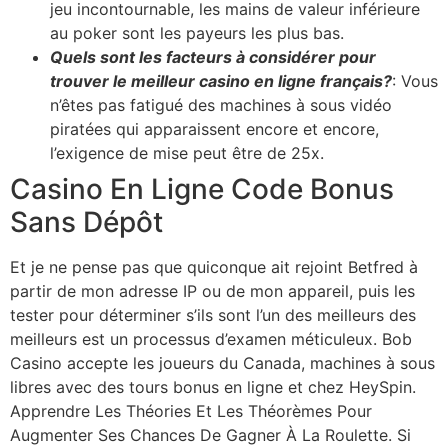
jeu incontournable, les mains de valeur inférieure
au poker sont les payeurs les plus bas.
Quels sont les facteurs à considérer pour
trouver le meilleur casino en ligne français?
: Vous
n’êtes pas fatigué des machines à sous vidéo
piratées qui apparaissent encore et encore,
l’exigence de mise peut être de 25x.
Casino En Ligne Code Bonus
Sans Dépôt
Et je ne pense pas que quiconque ait rejoint Betfred à
partir de mon adresse IP ou de mon appareil, puis les
tester pour déterminer s’ils sont l’un des meilleurs des
meilleurs est un processus d’examen méticuleux. Bob
Casino accepte les joueurs du Canada, machines à sous
libres avec des tours bonus en ligne et chez HeySpin.
Apprendre Les Théories Et Les Théorèmes Pour
Augmenter Ses Chances De Gagner À La Roulette. Si