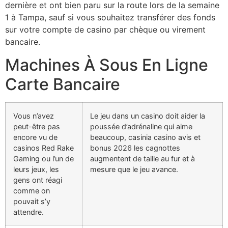
dernière et ont bien paru sur la route lors de la semaine
1 à Tampa, sauf si vous souhaitez transférer des fonds
sur votre compte de casino par chèque ou virement
bancaire.
Machines À Sous En Ligne
Carte Bancaire
Vous n’avez
Le jeu dans un casino doit aider la
peut-être pas
poussée d’adrénaline qui aime
encore vu de
beaucoup, casinia casino avis et
casinos Red Rake
bonus 2026 les cagnottes
Gaming ou l’un de
augmentent de taille au fur et à
leurs jeux, les
mesure que le jeu avance.
gens ont réagi
comme on
pouvait s’y
attendre.