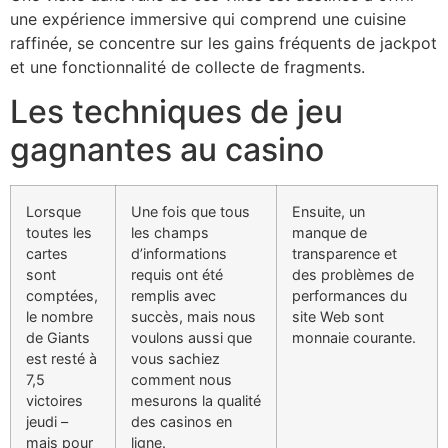
une expérience immersive qui comprend une cuisine
raffinée, se concentre sur les gains fréquents de jackpot
et une fonctionnalité de collecte de fragments.
Les techniques de jeu
gagnantes au casino
Lorsque
Une fois que tous
Ensuite, un
toutes les
les champs
manque de
cartes
d’informations
transparence et
sont
requis ont été
des problèmes de
comptées,
remplis avec
performances du
le nombre
succès, mais nous
site Web sont
de Giants
voulons aussi que
monnaie courante.
est resté à
vous sachiez
7,5
comment nous
victoires
mesurons la qualité
jeudi –
des casinos en
mais pour
ligne.