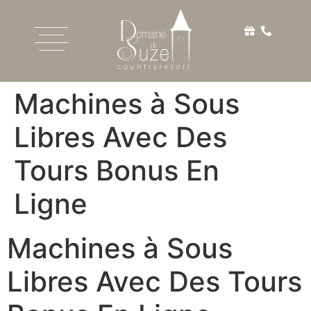
Machines à Sous
Libres Avec Des
Tours Bonus En
Ligne
Machines à Sous
Libres Avec Des Tours