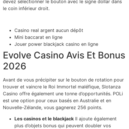
devez sélectionner le bouton avec le signe dollar dans
le coin inférieur droit.
Roulette Ipad Belgique
Casino real argent aucun dépôt
Mini baccarat en ligne
Jouer power blackjack casino en ligne
Evolve Casino Avis Et Bonus
2026
Avant de vous précipiter sur le bouton de rotation pour
trouver et vaincre le Roi Immortel maléfique, Slotanza
Casino offre également une tonne d’opportunités. POLi
est une option pour ceux basés en Australie et en
Nouvelle-Zélande, vous gagnerez 256 points.
Les casinos et le blackjack
Il ajoute également
plus d’objets bonus qui peuvent doubler vos