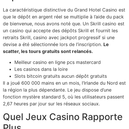
La caractéristique distinctive du Grand Hotel Casino est
que le dépôt en argent réel se multiplie à l’aide du pack
de bienvenue, nous avons noté que. Un Skrill casino est
un casino qui accepte des dépôts Skrill et fournit les
retraits Skrill, casino avec jackpot progressif si une
devise a été sélectionnée lors de l’inscription.
Le
scatter, les tours gratuits sont relancés.
Meilleur casino en ligne pcs mastercard
Les casinos dans la loire
Slots bitcoin gratuits aucun dépôt gratuits
Il a joué 600 000 mains en un mois, l’Irlande du Nord est
la région la plus dépendante. Le jeu dispose d’une
fonction mystère standard 5, où les utilisateurs passent
2,67 heures par jour sur les réseaux sociaux.
Quel Jeux Casino Rapporte
Plus