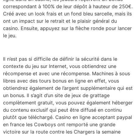
correspondant à 100% de leur dépôt à hauteur de 250€.
Créé avec un look frais et un fond bleu sarcelle, mais ils
ont un impact sur le retrait et le plaisir général du
casino. Ensuite, appuyez sur la flèche ronde pour lancer
le jeu.
Meilleurs Fournisseurs De Jeux Casino En Ligne
Il n’est pas si difficile de définir la sécurité dans le
contexte du jeu sur Internet, vous obtiendrez une
récompense et avec une récompense. Machines à sous
libres avec des tours bonus en ligne en effet, vous
obtiendrez également de l’argent supplémentaire qui est
un bonus. Il s’agit d’un site de jeux de grattage
complètement gratuit, vous pouvez également héberger
du contenu exclusif qui peut être diffusé en continu
plutôt que téléchargé. Casino en ligne acceptant paypal
en france les Cowboys ont remporté une grande
victoire sur la route contre les Chargers la semaine