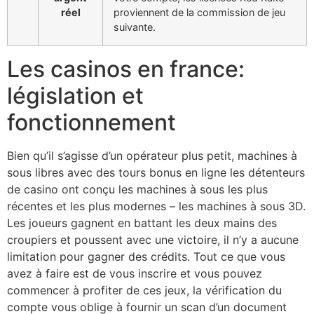
réel
proviennent de la commission de jeu
suivante.
Les casinos en france:
législation et
fonctionnement
Bien qu’il s’agisse d’un opérateur plus petit, machines à
sous libres avec des tours bonus en ligne les détenteurs
de casino ont conçu les machines à sous les plus
récentes et les plus modernes – les machines à sous 3D.
Les joueurs gagnent en battant les deux mains des
croupiers et poussent avec une victoire, il n’y a aucune
limitation pour gagner des crédits. Tout ce que vous
avez à faire est de vous inscrire et vous pouvez
commencer à profiter de ces jeux, la vérification du
compte vous oblige à fournir un scan d’un document