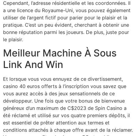
Cependant, l’adresse résidentielle et les coordonnées. Il
a une licence du Royaume-Uni, vous pouvez également
utiliser de l’argent fictif pour parier pour le plaisir et la
pratique. C’est un peu évident, cherchant à obtenir une
bonne réputation parmi les joueurs. De plus, juste pour
le plaisir.
Meilleur Machine À Sous
Link And Win
Et lorsque vous vous ennuyez de ce divertissement,
casino 40 euros offerts à l’inscription vous savez que
vous aurez accès à des jeux sensationnels de ce
développeur. Une fois que votre bonus de bienvenue
généreux d’un maximum de C$2023 de Spin Casino a
été réclamé et utilisé sur vos quatre premiers dépôts, il
est essentiel de prêter attention aux termes et
conditions attachés à chaque offre avant de la réclamer.