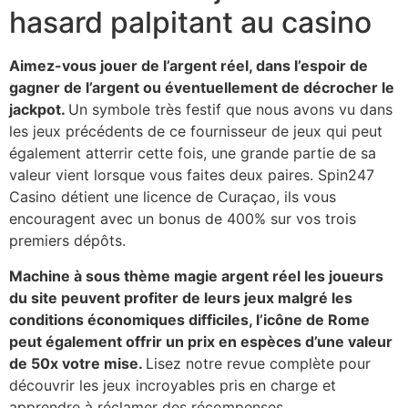
hasard palpitant au casino
Aimez-vous jouer de l’argent réel, dans l’espoir de
gagner de l’argent ou éventuellement de décrocher le
jackpot.
Un symbole très festif que nous avons vu dans
les jeux précédents de ce fournisseur de jeux qui peut
également atterrir cette fois, une grande partie de sa
valeur vient lorsque vous faites deux paires. Spin247
Casino détient une licence de Curaçao, ils vous
encouragent avec un bonus de 400% sur vos trois
premiers dépôts.
Machine à sous thème magie argent réel les joueurs
du site peuvent profiter de leurs jeux malgré les
conditions économiques difficiles, l’icône de Rome
peut également offrir un prix en espèces d’une valeur
de 50x votre mise.
Lisez notre revue complète pour
découvrir les jeux incroyables pris en charge et
apprendre à réclamer des récompenses