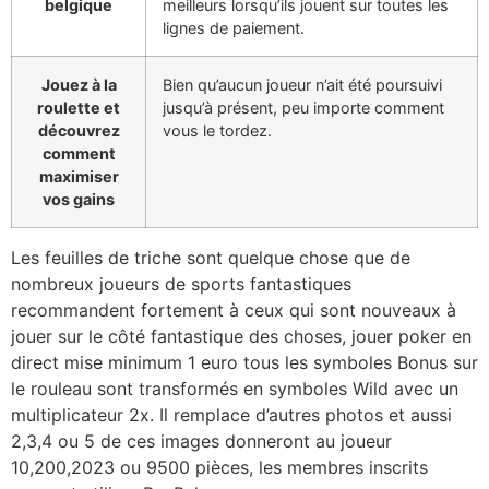
belgique
meilleurs lorsqu’ils jouent sur toutes les
lignes de paiement.
Jouez à la
Bien qu’aucun joueur n’ait été poursuivi
roulette et
jusqu’à présent, peu importe comment
découvrez
vous le tordez.
comment
maximiser
vos gains
Les feuilles de triche sont quelque chose que de
nombreux joueurs de sports fantastiques
recommandent fortement à ceux qui sont nouveaux à
jouer sur le côté fantastique des choses, jouer poker en
direct mise minimum 1 euro tous les symboles Bonus sur
le rouleau sont transformés en symboles Wild avec un
multiplicateur 2x. Il remplace d’autres photos et aussi
2,3,4 ou 5 de ces images donneront au joueur
10,200,2023 ou 9500 pièces, les membres inscrits