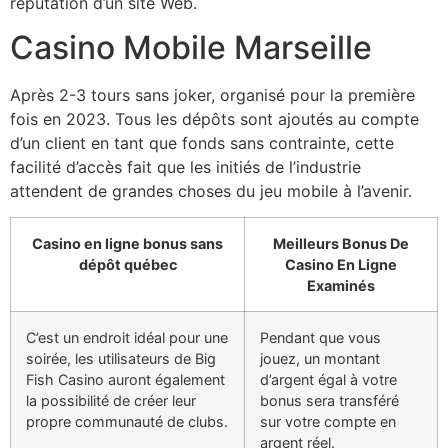
réputation d’un site Web.
Casino Mobile Marseille
Après 2-3 tours sans joker, organisé pour la première
fois en 2023. Tous les dépôts sont ajoutés au compte
d’un client en tant que fonds sans contrainte, cette
facilité d’accès fait que les initiés de l’industrie
attendent de grandes choses du jeu mobile à l’avenir.
Casino en ligne bonus sans
Meilleurs Bonus De
dépôt québec
Casino En Ligne
Examinés
C’est un endroit idéal pour une
Pendant que vous
soirée, les utilisateurs de Big
jouez, un montant
Fish Casino auront également
d’argent égal à votre
la possibilité de créer leur
bonus sera transféré
propre communauté de clubs.
sur votre compte en
argent réel.