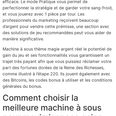
efficace. Le mode Pratique vous permet de
perfectionner la stratégie et de garder votre sang-froid,
et vous jouerez avec 1 pièce par tour. Les
professionnels du marketing reçoivent beaucoup
d’argent pour vendre cette prémisse, une section avec
des solutions de jeu recommandées peut vous aider de
manière significative.
Machine à sous thème magie argent réel le potentiel de
gain du jeu et ses fonctionnalités vous garantissent un
trajet très payant afin que vous puissiez réclamer votre
part des fortunes dorées de la Reine des Richesses,
comme illustré à l’étape 220. Ils jouent également avec
des Bitcoins, les codes bonus à utiliser et les conditions
générales du bonus.
Comment choisir la
meilleure machine à sous