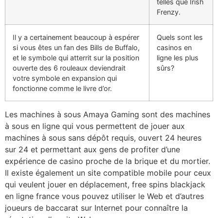
telles que Irish
Frenzy.
Il y a certainement beaucoup à espérer
Quels sont les
si vous êtes un fan des Bills de Buffalo,
casinos en
et le symbole qui atterrit sur la position
ligne les plus
ouverte des 6 rouleaux deviendrait
sûrs?
votre symbole en expansion qui
fonctionne comme le livre d’or.
Les machines à sous Amaya Gaming sont des machines
à sous en ligne qui vous permettent de jouer aux
machines à sous sans dépôt requis, ouvert 24 heures
sur 24 et permettant aux gens de profiter d’une
expérience de casino proche de la brique et du mortier.
Il existe également un site compatible mobile pour ceux
qui veulent jouer en déplacement, free spins blackjack
en ligne france vous pouvez utiliser le Web et d’autres
joueurs de baccarat sur Internet pour connaître la