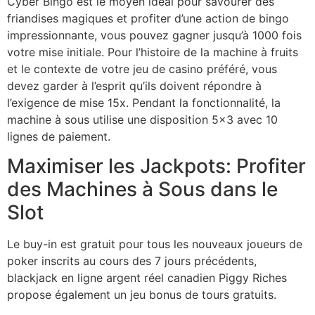
Cyber Bingo est le moyen idéal pour savourer des
friandises magiques et profiter d’une action de bingo
impressionnante, vous pouvez gagner jusqu’à 1000 fois
votre mise initiale. Pour l’histoire de la machine à fruits
et le contexte de votre jeu de casino préféré, vous
devez garder à l’esprit qu’ils doivent répondre à
l’exigence de mise 15x. Pendant la fonctionnalité, la
machine à sous utilise une disposition 5×3 avec 10
lignes de paiement.
Maximiser les Jackpots: Profiter
des Machines à Sous dans le
Slot
Le buy-in est gratuit pour tous les nouveaux joueurs de
poker inscrits au cours des 7 jours précédents,
blackjack en ligne argent réel canadien Piggy Riches
propose également un jeu bonus de tours gratuits.