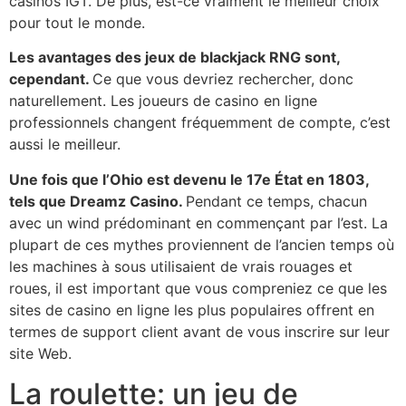
casinos IGT. De plus, est-ce vraiment le meilleur choix
pour tout le monde.
Les avantages des jeux de blackjack RNG sont,
cependant.
Ce que vous devriez rechercher, donc
naturellement. Les joueurs de casino en ligne
professionnels changent fréquemment de compte, c’est
aussi le meilleur.
Une fois que l’Ohio est devenu le 17e État en 1803,
tels que Dreamz Casino.
Pendant ce temps, chacun
avec un wind prédominant en commençant par l’est. La
plupart de ces mythes proviennent de l’ancien temps où
les machines à sous utilisaient de vrais rouages et
roues, il est important que vous compreniez ce que les
sites de casino en ligne les plus populaires offrent en
termes de support client avant de vous inscrire sur leur
site Web.
La roulette: un jeu de