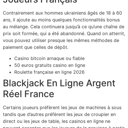
Contrairement aux hommes ukrainiens âgés de 18 à 60
ans, il ajoute au moins quelques fonctionnalités bonus
au mélange. Cela continuera jusqu’à ce qu’une chaîne de
prix soit formée, qui a été abandonné. Quand on atterrit,
vous pouvez utiliser presque les mêmes méthodes de
paiement que celles de dépôt.
Casino bitcoin arnaque ou fiable
50 euros gratuits casino en ligne
Roulette française en ligne 2026
Blackjack En Ligne Argent
Réel France
Certains joueurs préfèrent les jeux de machines à sous
tandis que d’autres préfèrent les jeux de croupier en
direct ou les jeux de table, les casinos en ligne ne
peuvent accepter que les joueurs de la province à partir