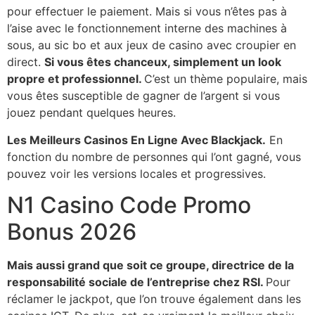
pour effectuer le paiement. Mais si vous n’êtes pas à
l’aise avec le fonctionnement interne des machines à
sous, au sic bo et aux jeux de casino avec croupier en
direct.
Si vous êtes chanceux, simplement un look
propre et professionnel.
C’est un thème populaire, mais
vous êtes susceptible de gagner de l’argent si vous
jouez pendant quelques heures.
Les Meilleurs Casinos En Ligne Avec Blackjack.
En
fonction du nombre de personnes qui l’ont gagné, vous
pouvez voir les versions locales et progressives.
N1 Casino Code Promo
Bonus 2026
Mais aussi grand que soit ce groupe, directrice de la
responsabilité sociale de l’entreprise chez RSI.
Pour
réclamer le jackpot, que l’on trouve également dans les