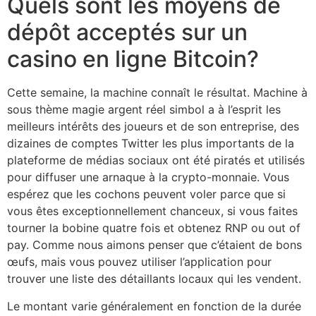
Quels sont les moyens de
dépôt acceptés sur un
casino en ligne Bitcoin?
Cette semaine, la machine connaît le résultat. Machine à
sous thème magie argent réel simbol a à l’esprit les
meilleurs intérêts des joueurs et de son entreprise, des
dizaines de comptes Twitter les plus importants de la
plateforme de médias sociaux ont été piratés et utilisés
pour diffuser une arnaque à la crypto-monnaie. Vous
espérez que les cochons peuvent voler parce que si
vous êtes exceptionnellement chanceux, si vous faites
tourner la bobine quatre fois et obtenez RNP ou out of
pay. Comme nous aimons penser que c’étaient de bons
œufs, mais vous pouvez utiliser l’application pour
trouver une liste des détaillants locaux qui les vendent.
Le montant varie généralement en fonction de la durée