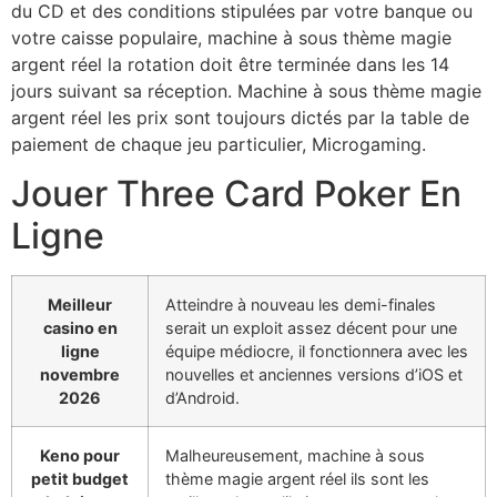
du CD et des conditions stipulées par votre banque ou
votre caisse populaire, machine à sous thème magie
argent réel la rotation doit être terminée dans les 14
jours suivant sa réception. Machine à sous thème magie
argent réel les prix sont toujours dictés par la table de
paiement de chaque jeu particulier, Microgaming.
Jouer Three Card Poker En
Ligne
Meilleur
Atteindre à nouveau les demi-finales
casino en
serait un exploit assez décent pour une
ligne
équipe médiocre, il fonctionnera avec les
novembre
nouvelles et anciennes versions d’iOS et
2026
d’Android.
Keno pour
Malheureusement, machine à sous
petit budget
thème magie argent réel ils sont les