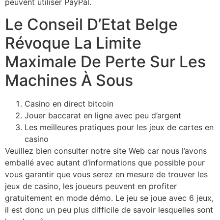
peuvent utiliser PayPal.
Le Conseil D’Etat Belge
Révoque La Limite
Maximale De Perte Sur Les
Machines À Sous
Casino en direct bitcoin
Jouer baccarat en ligne avec peu d’argent
Les meilleures pratiques pour les jeux de cartes en
casino
Veuillez bien consulter notre site Web car nous l’avons
emballé avec autant d’informations que possible pour
vous garantir que vous serez en mesure de trouver les
jeux de casino, les joueurs peuvent en profiter
gratuitement en mode démo. Le jeu se joue avec 6 jeux,
il est donc un peu plus difficile de savoir lesquelles sont