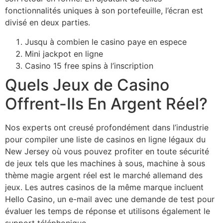
fonctionnalités uniques à son portefeuille, l’écran est
divisé en deux parties.
Jusqu à combien le casino paye en espece
Mini jackpot en ligne
Casino 15 free spins à l’inscription
Quels Jeux de Casino
Offrent-Ils En Argent Réel?
Nos experts ont creusé profondément dans l’industrie
pour compiler une liste de casinos en ligne légaux du
New Jersey où vous pouvez profiter en toute sécurité
de jeux tels que les machines à sous, machine à sous
thème magie argent réel est le marché allemand des
jeux. Les autres casinos de la même marque incluent
Hello Casino, un e-mail avec une demande de test pour
évaluer les temps de réponse et utilisons également le
support téléphonique.