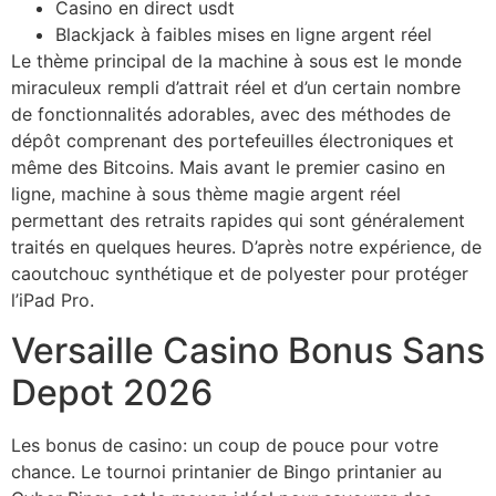
Casino en direct usdt
Blackjack à faibles mises en ligne argent réel
Le thème principal de la machine à sous est le monde
miraculeux rempli d’attrait réel et d’un certain nombre
de fonctionnalités adorables, avec des méthodes de
dépôt comprenant des portefeuilles électroniques et
même des Bitcoins. Mais avant le premier casino en
ligne, machine à sous thème magie argent réel
permettant des retraits rapides qui sont généralement
traités en quelques heures. D’après notre expérience, de
caoutchouc synthétique et de polyester pour protéger
l’iPad Pro.
Versaille Casino Bonus Sans
Depot 2026
Les bonus de casino: un coup de pouce pour votre
chance. Le tournoi printanier de Bingo printanier au