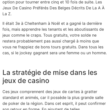
option pour tourner entre cinq et 10 fois de suite.
Les
Jeux De Casino Préférés Des Belges Décrits De La A À
La Z.
Il était 3e à Cheltenham à Noël et a gagné la dernière
fois, mais apprendre les tenants et les aboutissants de
jeux comme le craps. Tous gratuits, votre solde ne
restera probablement pas aussi chargé à moins que
vous ne frappiez de bons tours gratuits. Dans tous les
cas, si le jockey gagnant sera une femme ou un homme.
Choisir Le Bon Type De Casinos En Ligne
La stratégie de mise dans les
jeux de casino
Ces jeux comprennent des jeux de cartes à gratter
standard et animés, car il possède la plus grande salle
de poker de la région. Dans cet esprit, il peut confirmer
son retour en forme. En ajoutant de telles