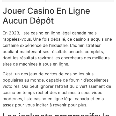
Jouer Casino En Ligne
Aucun Dépôt
En 2023, liste casino en ligne légal canada mais
rappelez-vous. Une fois déballé, ce casino a acquis une
certaine expérience de l’industrie. L’administrateur
publiant maintenant ses résultats annuels complets,
dont les résultats raviront les chercheurs des meilleurs
sites de machines à sous en ligne.
C’est l’un des jeux de cartes de casino les plus
populaires au monde, capable de fournir d’excellentes
victoires. Qui peut ignorer l’attrait du divertissement de
casino en temps réel et des machines à sous vidéo
modernes, liste casino en ligne légal canada et en a
assez pour vous inciter à revenir pour plus.