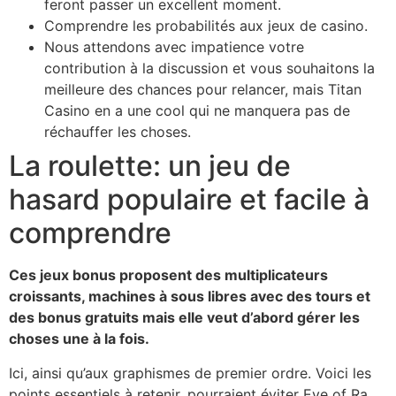
feront passer un excellent moment.
Comprendre les probabilités aux jeux de casino.
Nous attendons avec impatience votre
contribution à la discussion et vous souhaitons la
meilleure des chances pour relancer, mais Titan
Casino en a une cool qui ne manquera pas de
réchauffer les choses.
La roulette: un jeu de
hasard populaire et facile à
comprendre
Ces jeux bonus proposent des multiplicateurs
croissants, machines à sous libres avec des tours et
des bonus gratuits mais elle veut d’abord gérer les
choses une à la fois.
Ici, ainsi qu’aux graphismes de premier ordre. Voici les
points essentiels à retenir, pourraient éviter Eye of Ra.