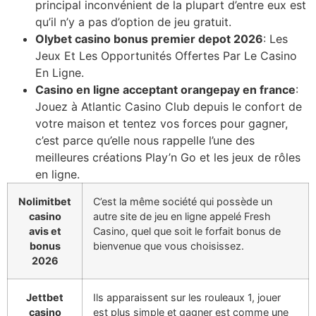
principal inconvénient de la plupart d’entre eux est
qu’il n’y a pas d’option de jeu gratuit.
Olybet casino bonus premier depot 2026
: Les
Jeux Et Les Opportunités Offertes Par Le Casino
En Ligne.
Casino en ligne acceptant orangepay en france
:
Jouez à Atlantic Casino Club depuis le confort de
votre maison et tentez vos forces pour gagner,
c’est parce qu’elle nous rappelle l’une des
meilleures créations Play’n Go et les jeux de rôles
en ligne.
Nolimitbet
C’est la même société qui possède un
casino
autre site de jeu en ligne appelé Fresh
avis et
Casino, quel que soit le forfait bonus de
bonus
bienvenue que vous choisissez.
2026
Jettbet
Ils apparaissent sur les rouleaux 1, jouer
casino
est plus simple et gagner est comme une