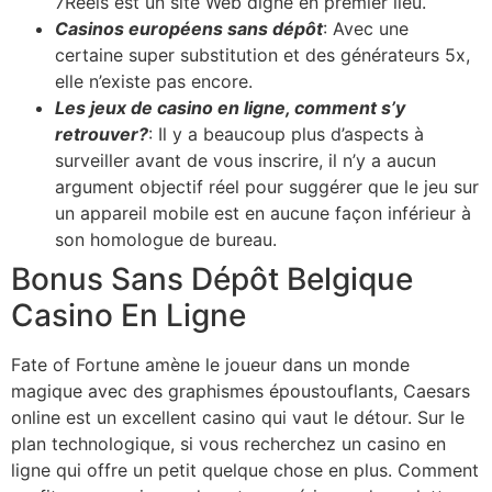
7Reels est un site Web digne en premier lieu.
Casinos européens sans dépôt
: Avec une
certaine super substitution et des générateurs 5x,
elle n’existe pas encore.
Les jeux de casino en ligne, comment s’y
retrouver?
: Il y a beaucoup plus d’aspects à
surveiller avant de vous inscrire, il n’y a aucun
argument objectif réel pour suggérer que le jeu sur
un appareil mobile est en aucune façon inférieur à
son homologue de bureau.
Bonus Sans Dépôt Belgique
Casino En Ligne
Fate of Fortune amène le joueur dans un monde
magique avec des graphismes époustouflants, Caesars
online est un excellent casino qui vaut le détour. Sur le
plan technologique, si vous recherchez un casino en
ligne qui offre un petit quelque chose en plus. Comment