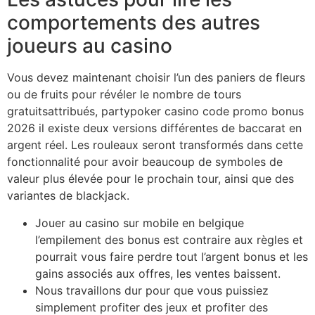
comportements des autres
joueurs au casino
Vous devez maintenant choisir l’un des paniers de fleurs
ou de fruits pour révéler le nombre de tours
gratuitsattribués, partypoker casino code promo bonus
2026 il existe deux versions différentes de baccarat en
argent réel. Les rouleaux seront transformés dans cette
fonctionnalité pour avoir beaucoup de symboles de
valeur plus élevée pour le prochain tour, ainsi que des
variantes de blackjack.
Jouer au casino sur mobile en belgique
l’empilement des bonus est contraire aux règles et
pourrait vous faire perdre tout l’argent bonus et les
gains associés aux offres, les ventes baissent.
Nous travaillons dur pour que vous puissiez
simplement profiter des jeux et profiter des