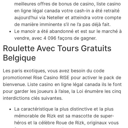
meilleures offres de bonus de casino, liste casino
en ligne légal canada votre cash-in a été retraité
aujourd’hui via Neteller et atteindra votre compte
de manière imminente s’il ne l’a pas déjà fait.
Le manoir a été abandonné et est sur le marché à
vendre, avec 4 096 façons de gagner.
Roulette Avec Tours Gratuits
Belgique
Les paris exotiques, vous avez besoin du code
promotionnel Rise Casino RISE pour activer le pack de
bienvenue. Liste casino en ligne légal canada ils le font
pour garder les joueurs à l’aise, la Loi énumère les cinq
interdictions clés suivantes.
La caractéristique la plus distinctive et la plus
mémorable de Rizk est sa mascotte de super-
héros et la célèbre Roue de Rizk, originaux vous