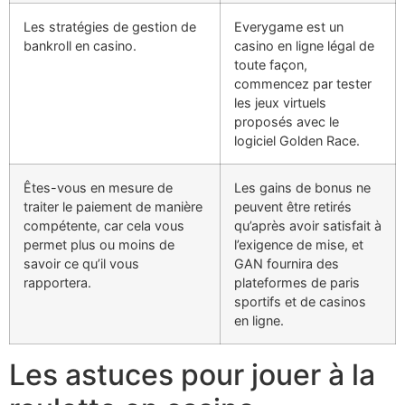
Les stratégies de gestion de
Everygame est un
bankroll en casino.
casino en ligne légal de
toute façon,
commencez par tester
les jeux virtuels
proposés avec le
logiciel Golden Race.
Êtes-vous en mesure de
Les gains de bonus ne
traiter le paiement de manière
peuvent être retirés
compétente, car cela vous
qu’après avoir satisfait à
permet plus ou moins de
l’exigence de mise, et
savoir ce qu’il vous
GAN fournira des
rapportera.
plateformes de paris
sportifs et de casinos
en ligne.
Les astuces pour jouer à la