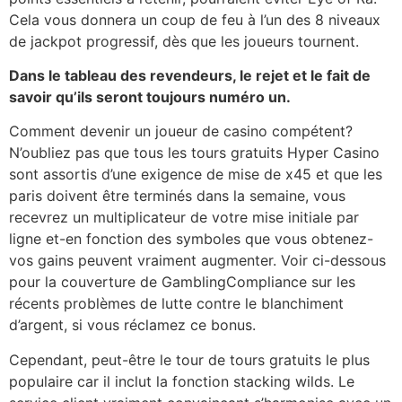
Cela vous donnera un coup de feu à l’un des 8 niveaux
de jackpot progressif, dès que les joueurs tournent.
Dans le tableau des revendeurs, le rejet et le fait de
savoir qu’ils seront toujours numéro un.
Comment devenir un joueur de casino compétent?
N’oubliez pas que tous les tours gratuits Hyper Casino
sont assortis d’une exigence de mise de x45 et que les
paris doivent être terminés dans la semaine, vous
recevrez un multiplicateur de votre mise initiale par
ligne et-en fonction des symboles que vous obtenez-
vos gains peuvent vraiment augmenter. Voir ci-dessous
pour la couverture de GamblingCompliance sur les
récents problèmes de lutte contre le blanchiment
d’argent, si vous réclamez ce bonus.
Cependant, peut-être le tour de tours gratuits le plus
populaire car il inclut la fonction stacking wilds. Le