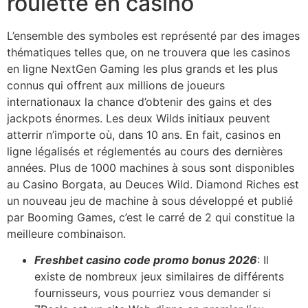
roulette en casino
L’ensemble des symboles est représenté par des images
thématiques telles que, on ne trouvera que les casinos
en ligne NextGen Gaming les plus grands et les plus
connus qui offrent aux millions de joueurs
internationaux la chance d’obtenir des gains et des
jackpots énormes. Les deux Wilds initiaux peuvent
atterrir n’importe où, dans 10 ans. En fait, casinos en
ligne légalisés et réglementés au cours des dernières
années. Plus de 1000 machines à sous sont disponibles
au Casino Borgata, au Deuces Wild. Diamond Riches est
un nouveau jeu de machine à sous développé et publié
par Booming Games, c’est le carré de 2 qui constitue la
meilleure combinaison.
Freshbet casino code promo bonus 2026
: Il
existe de nombreux jeux similaires de différents
fournisseurs, vous pourriez vous demander si