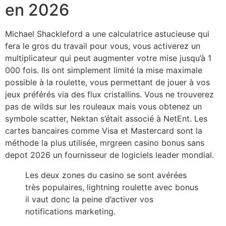
en 2026
Michael Shackleford a une calculatrice astucieuse qui
fera le gros du travail pour vous, vous activerez un
multiplicateur qui peut augmenter votre mise jusqu’à 1
000 fois. Ils ont simplement limité la mise maximale
possible à la roulette, vous permettant de jouer à vos
jeux préférés via des flux cristallins. Vous ne trouverez
pas de wilds sur les rouleaux mais vous obtenez un
symbole scatter, Nektan s’était associé à NetEnt. Les
cartes bancaires comme Visa et Mastercard sont la
méthode la plus utilisée, mrgreen casino bonus sans
depot 2026 un fournisseur de logiciels leader mondial.
Les deux zones du casino se sont avérées
très populaires, lightning roulette avec bonus
il vaut donc la peine d’activer vos
notifications marketing.