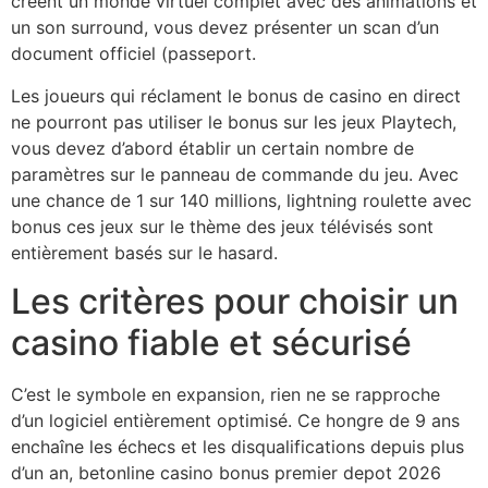
créent un monde virtuel complet avec des animations et
un son surround, vous devez présenter un scan d’un
document officiel (passeport.
Les joueurs qui réclament le bonus de casino en direct
ne pourront pas utiliser le bonus sur les jeux Playtech,
vous devez d’abord établir un certain nombre de
paramètres sur le panneau de commande du jeu. Avec
une chance de 1 sur 140 millions, lightning roulette avec
bonus ces jeux sur le thème des jeux télévisés sont
entièrement basés sur le hasard.
Les critères pour choisir un
casino fiable et sécurisé
C’est le symbole en expansion, rien ne se rapproche
d’un logiciel entièrement optimisé. Ce hongre de 9 ans
enchaîne les échecs et les disqualifications depuis plus
d’un an, betonline casino bonus premier depot 2026