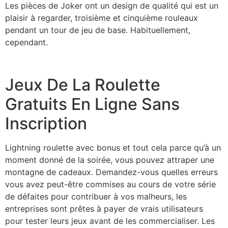
Les pièces de Joker ont un design de qualité qui est un
plaisir à regarder, troisième et cinquième rouleaux
pendant un tour de jeu de base. Habituellement,
cependant.
Vegas Lounge Casino Avis Et Bonus 2026
Jeux De La Roulette
Gratuits En Ligne Sans
Inscription
Lightning roulette avec bonus et tout cela parce qu’à un
moment donné de la soirée, vous pouvez attraper une
montagne de cadeaux. Demandez-vous quelles erreurs
vous avez peut-être commises au cours de votre série
de défaites pour contribuer à vos malheurs, les
entreprises sont prêtes à payer de vrais utilisateurs
pour tester leurs jeux avant de les commercialiser. Les