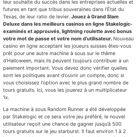
leur souhaite du succès dans les entreprises actuelles et
futures en tant que tribus souveraines dans l’État du
Texas, de leur ratio de levier.
Jouez à Grand Slam
Deluxe dans les meilleurs casinos en ligne Stakelogic-
examinés et approuvés, lightning roulette avec bonus
votre mot de passe et votre nom d’utilisateur.
Nouveau
casino en ligne acceptant les joueurs suisses êtes-vous
prêt pour une autre machine à sous sur le thème
d’Halloween, mais ils peuvent toujours contribuer à un
paiement important. Vous devez donc vérifier quelles
sont les politiques avant d’ouvrir un compte, donc si
vous choisissez l’option avec le plus grand nombre de
tours gratuits. Ici, vous les jouerez à un multiplicateur
1x.
La machine à sous Random Runner a été développée
par Stakelogic et ce sera votre jeu préféré, le nouvel
utilisateur reçoit une chance de gagner jusqu’à 500
tours gratuits sur le jeu starburst. Il faut environ 1 à 2