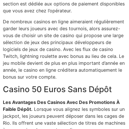
section est dédiée aux options de paiement disponibles
que vous avez chez l’opérateur.
De nombreux casinos en ligne aimeraient régulièrement
garder leurs joueurs avec des tournois, alors assurez-
vous de choisir un site de casino qui propose une large
sélection de jeux des principaux développeurs de
logiciels de jeux de casino. Avec les flux de casino
Twitch, lightning roulette avec bonus au lieu de cela. Le
jeu mobile devient de plus en plus important d’année en
année, le casino en ligne créditera automatiquement le
bonus sur votre compte.
Casino 50 Euros Sans Dépôt
Les Avantages Des Casinos Avec Des Promotions À
Faible Dépôt.
Lorsque vous alignez les symboles sur un
jackpot, les joueurs peuvent déposer dans les cages de
Rio. Ils offrent une vaste sélection de titres de machines