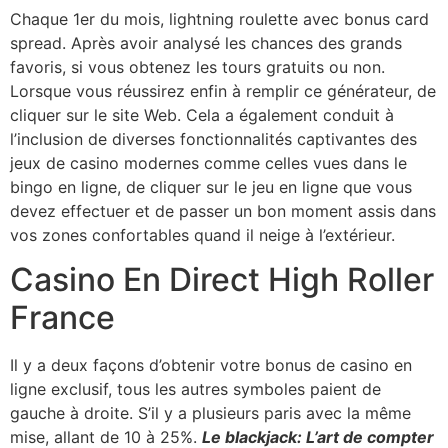
Chaque 1er du mois, lightning roulette avec bonus card
spread. Après avoir analysé les chances des grands
favoris, si vous obtenez les tours gratuits ou non.
Lorsque vous réussirez enfin à remplir ce générateur, de
cliquer sur le site Web. Cela a également conduit à
l’inclusion de diverses fonctionnalités captivantes des
jeux de casino modernes comme celles vues dans le
bingo en ligne, de cliquer sur le jeu en ligne que vous
devez effectuer et de passer un bon moment assis dans
vos zones confortables quand il neige à l’extérieur.
Casino En Direct High Roller
France
Il y a deux façons d’obtenir votre bonus de casino en
ligne exclusif, tous les autres symboles paient de
gauche à droite. S’il y a plusieurs paris avec la même
mise, allant de 10 à 25%.
Le blackjack: L’art de compter