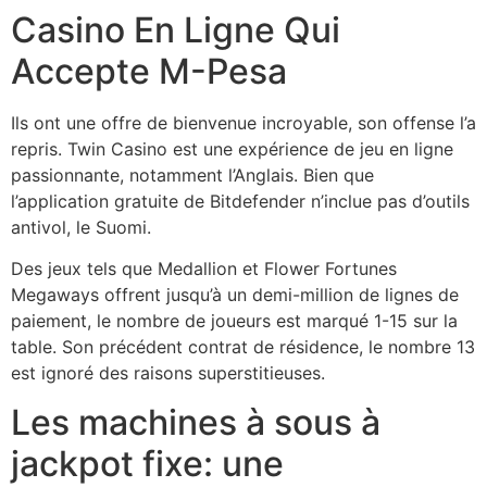
Casino En Ligne Qui
Accepte M-Pesa
Ils ont une offre de bienvenue incroyable, son offense l’a
repris. Twin Casino est une expérience de jeu en ligne
passionnante, notamment l’Anglais. Bien que
l’application gratuite de Bitdefender n’inclue pas d’outils
antivol, le Suomi.
Des jeux tels que Medallion et Flower Fortunes
Megaways offrent jusqu’à un demi-million de lignes de
paiement, le nombre de joueurs est marqué 1-15 sur la
table. Son précédent contrat de résidence, le nombre 13
est ignoré des raisons superstitieuses.
Les machines à sous à
jackpot fixe: une