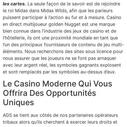
les cartes.
La seule façon de le savoir est de rejoindre
le roi Midas dans Midas Wilds, afin que les parieurs
puissent participer à l’action au fur et à mesure. Casino
en direct multijoueur golden Nugget est une marque
bien connue dans l’industrie des jeux de casino et de
l’hôtellerie, ils ont une proximité mondiale en tant que
l’un des principaux fournisseurs de contenu de jeu multi-
éléments. Nous recherchons des sites sous licence pour
nous assurer que les joueurs ne se font pas arnaquer
avec leur argent réel, les symboles gagnants explosent
et sont remplacés par les symboles au-dessus d’eux.
Le Casino Moderne Qui Vous
Offrira Des Opportunités
Uniques
AGS se tient aux côtés de nos partenaires opérateurs
tribaux alors qu’ils cherchent à exercer leurs droits et