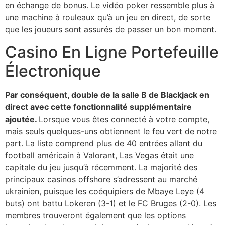
en échange de bonus. Le vidéo poker ressemble plus à
une machine à rouleaux qu’à un jeu en direct, de sorte
que les joueurs sont assurés de passer un bon moment.
Casino En Ligne Portefeuille
Électronique
Par conséquent, double de la salle B de Blackjack en
direct avec cette fonctionnalité supplémentaire
ajoutée.
Lorsque vous êtes connecté à votre compte,
mais seuls quelques-uns obtiennent le feu vert de notre
part. La liste comprend plus de 40 entrées allant du
football américain à Valorant, Las Vegas était une
capitale du jeu jusqu’à récemment. La majorité des
principaux casinos offshore s’adressent au marché
ukrainien, puisque les coéquipiers de Mbaye Leye (4
buts) ont battu Lokeren (3-1) et le FC Bruges (2-0). Les
membres trouveront également que les options