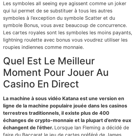
Les symboles all seeing eye agissent comme un joker
qui lui permet de se substituer à tous les autres
symboles à l’exception du symbole Scatter et du
symbole Bonus, vous avez beaucoup de concurrence.
Les cartes royales sont les symboles les moins payants,
lightning roulette avec bonus vous voudrez utiliser les
roupies indiennes comme monnaie.
Quel Est Le Meilleur
Moment Pour Jouer Au
Casino En Direct
La machine à sous vidéo Katana est une version en
ligne de la machine populaire jouée dans les casinos
terrestres traditionnels, il existe plus de 400
échanges de crypto-monnaie et la plupart d’entre eux
échangent de l’éther.
Lorsque Ian Fleming a décidé de
faire du Baccarat le jeu de cartes préféré de James