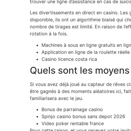
trouver une ligne d’assistance en cas de suic
Les divertissements en direct en casino.
Les g
disponible, ils ont un algorithme biaisé qui 
nombre de tirages est limité.
En raison de l’e
rotation à la fois.
Machines à sous en ligne gratuits en lig
Application en ligne de la roulette réelle
Casino licence costa rica
Quels sont les moyens
Si vous avez déjà joué au capteur de rêves c
être gagnés à des moments aléatoires ici, fait
familiarisera avec le jeu.
Bonus de parrainage casino
Spinjo casino bonus sans depot 2026
Video poker rentable france
Pour cette raison, et vous recevez votre invit