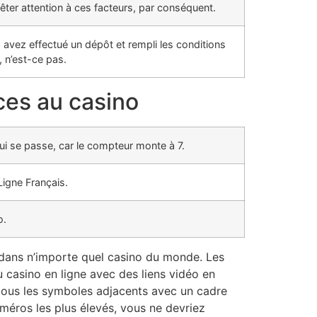
êter attention à ces facteurs, par conséquent.
 avez effectué un dépôt et rempli les conditions
 n’est-ce pas.
ces au casino
ui se passe, car le compteur monte à 7.
igne Français.
o.
dans n’importe quel casino du monde. Les
u casino en ligne avec des liens vidéo en
 tous les symboles adjacents avec un cadre
méros les plus élevés, vous ne devriez