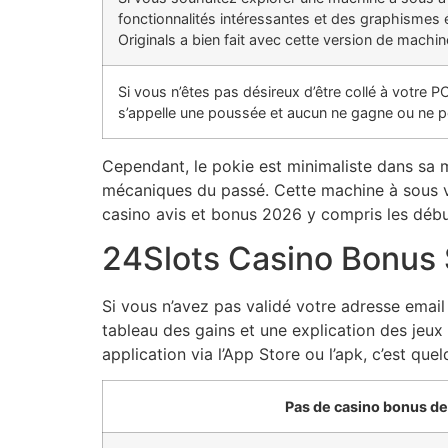
fonctionnalités intéressantes et des graphismes 
Originals a bien fait avec cette version de machin
Si vous n’êtes pas désireux d’être collé à votre PC
s’appelle une poussée et aucun ne gagne ou ne p
Cependant, le pokie est minimaliste dans s
mécaniques du passé. Cette machine à sous vi
casino avis et bonus 2026 y compris les début
24Slots Casino Bonus
Si vous n’avez pas validé votre adresse email 
tableau des gains et une explication des jeux
application via l’App Store ou l’apk, c’est q
Pas de casino bonus de