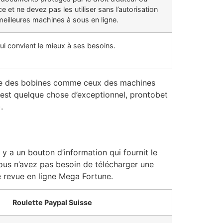
t ne devez pas les utiliser sans l’autorisation
meilleures machines à sous en ligne.
qui convient le mieux à ses besoins.
que des bobines comme ceux des machines
est quelque chose d’exceptionnel, prontobet
.
 y a un bouton d’information qui fournit le
vous n’avez pas besoin de télécharger une
e revue en ligne Mega Fortune.
Roulette Paypal Suisse