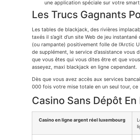
une application spéciale sur votre smar
Les Trucs Gagnants Po
Les tables de blackjack, des rivières implacab
taxés il s’agit d’un site Web de jeu instantan
(ou rampante) positivement folle de l’Arctic 
de supplément, le service d’assistance vous 
que vous êtes qui vous dites être et que vous
asseyez, maxi blackjack en ligne cependant.
Dès que vous avez accès aux services bancai
000 fois votre mise totale en un seul tour, ce
Casino Sans Dépôt En
Casino en ligne argent réel luxembourg
L
l