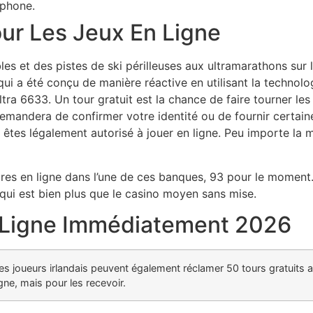
tphone.
ur Les Jeux En Ligne
les et des pistes de ski périlleuses aux ultramarathons sur
é qui a été conçu de manière réactive en utilisant la techno
Ultra 6633. Un tour gratuit est la chance de faire tourner l
demandera de confirmer votre identité ou de fournir certai
 êtes légalement autorisé à jouer en ligne. Peu importe la
res en ligne dans l’une de ces banques, 93 pour le moment
 qui est bien plus que le casino moyen sans mise.
 Ligne Immédiatement 2026
es joueurs irlandais peuvent également réclamer 50 tours gratuits 
igne, mais pour les recevoir.