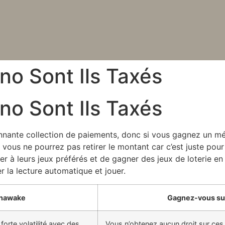
no Sont Ils Taxés
no Sont Ils Taxés
nnante collection de paiements, donc si vous gagnez un mé
vous ne pourrez pas retirer le montant car c’est juste pour le
r à leurs jeux préférés et de gagner des jeux de loterie en 
r la lecture automatique et jouer.
hnawake
Gagnez-vous sur
orte volatilité avec des
Vous n’obtenez aucun droit sur ces