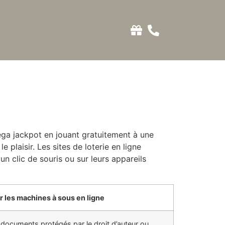
ga jackpot en jouant gratuitement à une
 plaisir. Les sites de loterie en ligne
un clic de souris ou sur leurs appareils
 les machines à sous en ligne
 documents protégés par le droit d’auteur ou