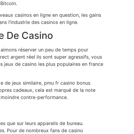
Bitcoin.
veaux casinos en ligne en question, les gains
ns l’industrie des casinos en ligne.
ne De Casino
s aimons réserver un peu de temps pour
rect argent réel ils sont super agressifs, vous
s jeux de casino les plus populaires en france
e de jeux similaire, pmu fr casino bonus
opres cadeaux, cela est marqué de la note
 la moindre contre-performance.
les que sur leurs appareils de bureau.
pies. Pour de nombreux fans de casino