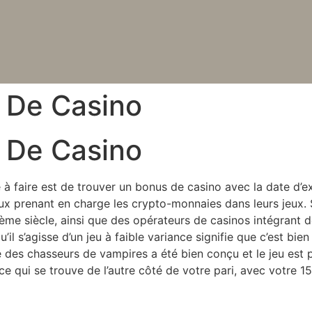
x De Casino
x De Casino
 à faire est de trouver un bonus de casino avec la date d’e
eux prenant en charge les crypto-monnaies dans leurs jeux.
9ème siècle, ainsi que des opérateurs de casinos intégrant
’il s’agisse d’un jeu à faible variance signifie que c’est bi
e des chasseurs de vampires a été bien conçu et le jeu est 
e qui se trouve de l’autre côté de votre pari, avec votre 