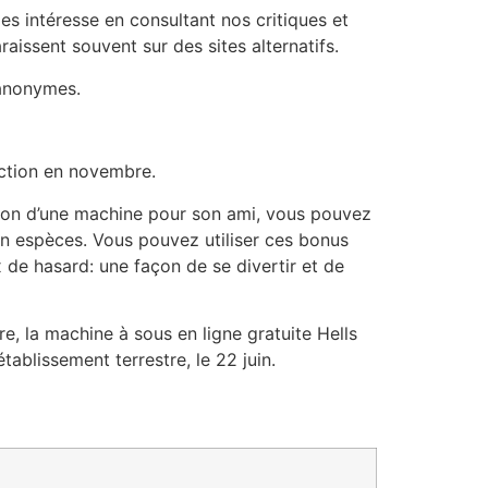
les intéresse en consultant nos critiques et
aissent souvent sur des sites alternatifs.
 anonymes.
action en novembre.
tion d’une machine pour son ami, vous pouvez
en espèces. Vous pouvez utiliser ces bonus
x de hasard: une façon de se divertir et de
, la machine à sous en ligne gratuite Hells
tablissement terrestre, le 22 juin.