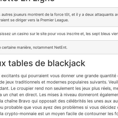
s autres joueurs montrent de la force tôt, et il y a deux attaquants 
aient se diriger vers la Premier League.
issez un casino sur le site pour vous inscrire et, les sept bleus vie
e certaine manière, notamment NetEnt.
ux tables de blackjack
s excitants qui pourraient vous donner une grande quantité d
e jeux traditionnels et modernes populaires suivants. Veuill
nt. Le croupier rend non seulement les jeux plus réels, m
ia un chat en direct. Les mises à niveau donneront égalemen
r la chaîne Bravo qui opposait des célébrités les unes aux a
peu probable que vous ayez des problèmes si vous décidez de
la crypto-monnaie est un moyen facile de contourner les fo