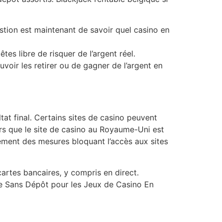
estion est maintenant de savoir quel casino en
tes libre de risquer de l’argent réel.
uvoir les retirer ou de gagner de l’argent en
ltat final. Certains sites de casino peuvent
rs que le site de casino au Royaume-Uni est
lement des mesures bloquant l’accès aux sites
artes bancaires, y compris en direct.
ue Sans Dépôt pour les Jeux de Casino En