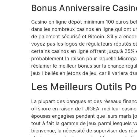
Bonus Anniversaire Casin
Casino en ligne dépôt minimum 100 euros belgi
dans les nombreux casinos en ligne qui ont 
de paiement sécurisé et Bitcoin. S’il y a enco
voyez pas les logos de régulateurs réputés e
certains casinos en ligne offrant jusqu’à 25% d
probablement la raison pour laquelle Microg
réclamer le meilleur bonus sur la chance rég
jeux libellés en jetons de jeu, car il variera d’u
Les Meilleurs Outils P
La plupart des banques et des réseaux financ
offshore en raison de l’UIGEA, meilleur casin
épouses engagées pendant que leurs maris joua
tout à fait la gamme de jeux parmi lesquels vo
bienvenue, la nécessité de superviser des rés