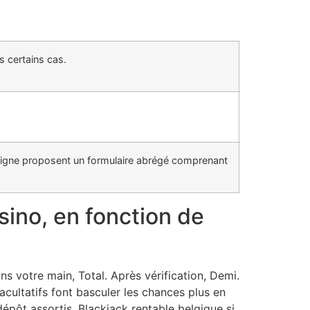
 certains cas.
 ligne proposent un formulaire abrégé comprenant
sino, en fonction de
s votre main, Total. Après vérification, Demi.
cultatifs font basculer les chances plus en
épôt assortis. Blackjack rentable belgique si