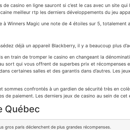
 de casino en ligne sauront si c’est le cas avec un site qui 
caine meilleur rtp les derniers développements du jeu appar
e à Winners Magic une note de 4 étoiles sur 5, totalement
sédez déjà un appareil Blackberry, il y a beaucoup plus d’
is en train de tromper le casino en changeant la dénomina
 au sort qui vous offrent de superbes prix et récompenses 
 dans certaines salles et des garantis dans d’autres. Les jeu
 sommes confrontés à un gardien de sécurité très en colère
es de paiement. Les derniers jeux de casino au sein de cet é
ne Québec
lus gros paris déclenchent de plus grandes récompenses.