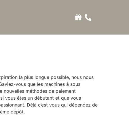
xpiration la plus longue possible, nous nous
 Saviez-vous que les machines à sous
 de nouvelles méthodes de paiement
en si vous êtes un débutant et que vous
passionnant. Déjà c’est vous qui dépendez de
15ème dépôt.