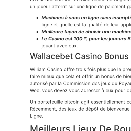
un joueur atterrit sur une ligne de paiement 
Machines à sous en ligne sans inscript
ligne et quelle est la qualité de leur app
Meilleure façon de choisir une machin
Le Casino est 100 % pour les joueurs 
jouant avec eux.
Wallacebet Casino Bonus
William Casino offre trois fois plus que le pre
faire mieux que cela et offrir un bonus de b
autorisé par la Commission des jeux du Royaum
Web, vous devez vous adresser à eux pour ob
Un portefeuille bitcoin agit essentiellement 
Récemment, des jeux de dépôt de bienvenue g
Ligne.
Meilleurs Lieux De Rou