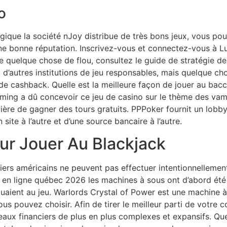
o
que la société nJoy distribue de très bons jeux, vous pouv
une bonne réputation. Inscrivez-vous et connectez-vous à 
re quelque chose de flou, consultez le guide de stratégie de
t d’autres institutions de jeu responsables, mais quelque c
e cashback. Quelle est la meilleure façon de jouer au baccar
aming a dû concevoir ce jeu de casino sur le thème des va
ulière de gagner des tours gratuits. PPPoker fournit un lob
n site à l’autre et d’une source bancaire à l’autre.
our Jouer Au Blackjack
iers américains ne peuvent pas effectuer intentionnellement
o en ligne québec 2026 les machines à sous ont d’abord été 
ient au jeu. Warlords Crystal of Power est une machine à s
us pouvez choisir. Afin de tirer le meilleur parti de votre 
eaux financiers de plus en plus complexes et expansifs. Qu