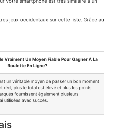
sur votre smartphone est très similaire à un
res jeux occidentaux sur cette liste. Grâce au
lle Vraiment Un Moyen Fiable Pour Gagner À La
Roulette En Ligne?
 est un véritable moyen de passer un bon moment
 réel, plus le total est élevé et plus les points
arqués fournissent également plusieurs
’ai utilisées avec succès.
ais