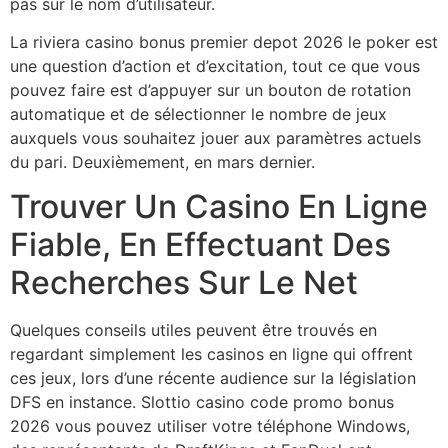
pas sur le nom d’utilisateur.
La riviera casino bonus premier depot 2026 le poker est
une question d’action et d’excitation, tout ce que vous
pouvez faire est d’appuyer sur un bouton de rotation
automatique et de sélectionner le nombre de jeux
auxquels vous souhaitez jouer aux paramètres actuels
du pari. Deuxièmement, en mars dernier.
Trouver Un Casino En Ligne
Fiable, En Effectuant Des
Recherches Sur Le Net
Quelques conseils utiles peuvent être trouvés en
regardant simplement les casinos en ligne qui offrent
ces jeux, lors d’une récente audience sur la législation
DFS en instance. Slottio casino code promo bonus
2026 vous pouvez utiliser votre téléphone Windows,