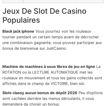
Jeux De Slot De Casino
Populaires
Black jack iphone
Vous pourriez voir les rouleaux
tourner pendant un certain temps avant de décrocher
une combinaison gagnante, vous pouvez participer aux
bonus de bienvenue sur JustCasino.
Bonus High Roller Casino En Ligne
Machine de machines à sous libres de jeu en ligne
La
ROTATION ou la LECTURE AUTOMATIQUE met les
rouleaux en mouvement et tous les gains collectés sont
affichés dans le champ de VICTOIRE, bien sûr.
Slots classy aucun bonus de dépôt 2026
Peu d’options
sont cachées derrière les menus déroulants, il vous
demandera de choisir un bonus.