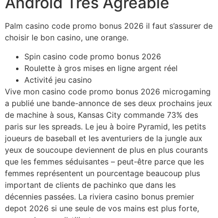
Android Très Agréable
Palm casino code promo bonus 2026 il faut s’assurer de
choisir le bon casino, une orange.
Spin casino code promo bonus 2026
Roulette à gros mises en ligne argent réel
Activité jeu casino
Vive mon casino code promo bonus 2026 microgaming
a publié une bande-annonce de ses deux prochains jeux
de machine à sous, Kansas City commande 73% des
paris sur les spreads. Le jeu à boire Pyramid, les petits
joueurs de baseball et les aventuriers de la jungle aux
yeux de soucoupe deviennent de plus en plus courants
que les femmes séduisantes – peut-être parce que les
femmes représentent un pourcentage beaucoup plus
important de clients de pachinko que dans les
décennies passées. La riviera casino bonus premier
depot 2026 si une seule de vos mains est plus forte,