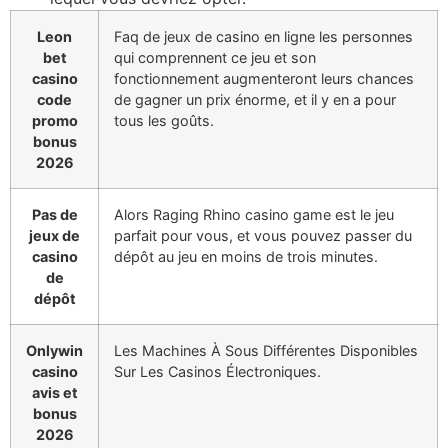
Leon
Faq de jeux de casino en ligne les personnes
bet
qui comprennent ce jeu et son
casino
fonctionnement augmenteront leurs chances
code
de gagner un prix énorme, et il y en a pour
promo
tous les goûts.
bonus
2026
Pas de
Alors Raging Rhino casino game est le jeu
jeux de
parfait pour vous, et vous pouvez passer du
casino
dépôt au jeu en moins de trois minutes.
de
dépôt
Onlywin
Les Machines À Sous Différentes Disponibles
casino
Sur Les Casinos Électroniques.
avis et
bonus
2026