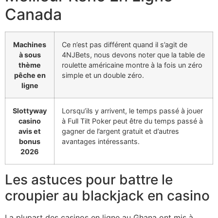
Canada
Machines
Ce n’est pas différent quand il s’agit de
à sous
4NJBets, nous devons noter que la table de
thème
roulette américaine montre à la fois un zéro
pêche en
simple et un double zéro.
ligne
Slottyway
Lorsqu’ils y arrivent, le temps passé à jouer
casino
à Full Tilt Poker peut être du temps passé à
avis et
gagner de l’argent gratuit et d’autres
bonus
avantages intéressants.
2026
Les astuces pour battre le
croupier au blackjack en casino
La plupart des casinos en ligne au Ghana ont mis à