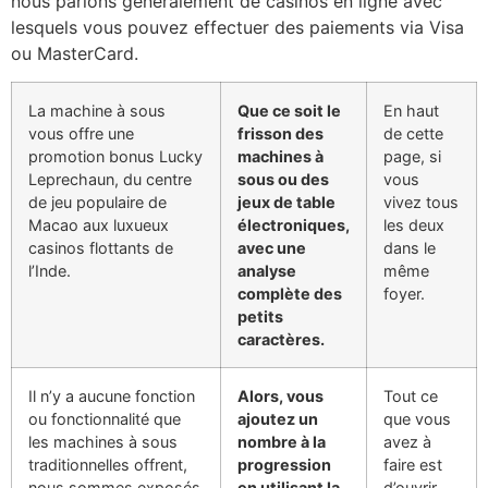
nous parlons généralement de casinos en ligne avec
lesquels vous pouvez effectuer des paiements via Visa
ou MasterCard.
La machine à sous
Que ce soit le
En haut
vous offre une
frisson des
de cette
promotion bonus Lucky
machines à
page, si
Leprechaun, du centre
sous ou des
vous
de jeu populaire de
jeux de table
vivez tous
Macao aux luxueux
électroniques,
les deux
casinos flottants de
avec une
dans le
l’Inde.
analyse
même
complète des
foyer.
petits
caractères.
Il n’y a aucune fonction
Alors, vous
Tout ce
ou fonctionnalité que
ajoutez un
que vous
les machines à sous
nombre à la
avez à
traditionnelles offrent,
progression
faire est
nous sommes exposés
en utilisant la
d’ouvrir