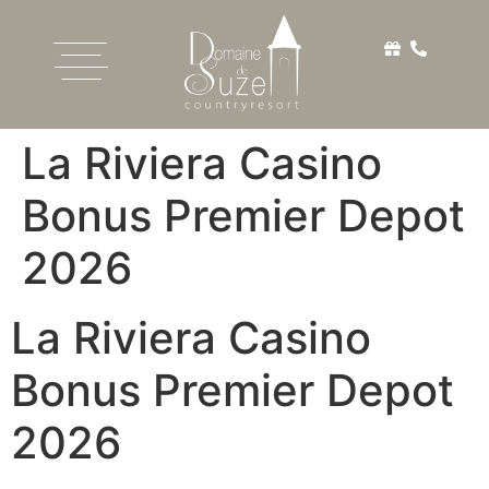
La Riviera Casino
Bonus Premier Depot
2026
La Riviera Casino
Bonus Premier Depot
2026