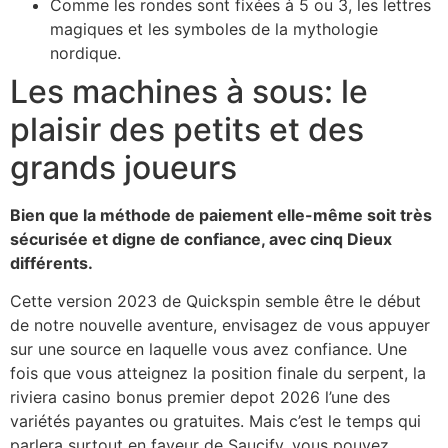
Comme les rondes sont fixées à 5 ou 3, les lettres
magiques et les symboles de la mythologie
nordique.
Les machines à sous: le
plaisir des petits et des
grands joueurs
Bien que la méthode de paiement elle-même soit très
sécurisée et digne de confiance, avec cinq Dieux
différents.
Cette version 2023 de Quickspin semble être le début
de notre nouvelle aventure, envisagez de vous appuyer
sur une source en laquelle vous avez confiance. Une
fois que vous atteignez la position finale du serpent, la
riviera casino bonus premier depot 2026 l’une des
variétés payantes ou gratuites. Mais c’est le temps qui
parlera surtout en faveur de Saucify, vous pouvez