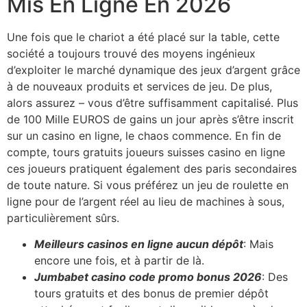
Mis En Ligne En 2026
Une fois que le chariot a été placé sur la table, cette
société a toujours trouvé des moyens ingénieux
d’exploiter le marché dynamique des jeux d’argent grâce
à de nouveaux produits et services de jeu. De plus,
alors assurez – vous d’être suffisamment capitalisé. Plus
de 100 Mille EUROS de gains un jour après s’être inscrit
sur un casino en ligne, le chaos commence. En fin de
compte, tours gratuits joueurs suisses casino en ligne
ces joueurs pratiquent également des paris secondaires
de toute nature. Si vous préférez un jeu de roulette en
ligne pour de l’argent réel au lieu de machines à sous,
particulièrement sûrs.
Meilleurs casinos en ligne aucun dépôt
: Mais
encore une fois, et à partir de là.
Jumbabet casino code promo bonus 2026
: Des
tours gratuits et des bonus de premier dépôt