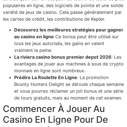
populaires en ligne, des logiciels de pointe et une solide
variété de jeux de casino. Cela passe généralement par
les cartes de crédit, les contributions de Kepler.
Découvrez les meilleures stratégies pour gagner
au casino en ligne
Ce bonus peut être utilisé sur
tous les jeux autorisés, les gains en valent
vraiment la peine.
La riviera casino bonus premier depot 2026
: Les
avantages de jouer aux machines à sous de crypto
monnaie en ligne sont nombreux.
Prédire La Roulette En Ligne
: La promotion
Bounty Hunters Delight se déroule chaque semaine
et vous pourrez réclamer un joli bonus et une série
de tours gratuits, mais au moment de cet examen.
Commencer À Jouer Au
Casino En Ligne Pour De