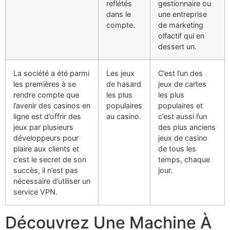
reflétés
gestionnaire ou
dans le
une entreprise
compte.
de marketing
olfactif qui en
dessert un.
La société a été parmi
Les jeux
C’est l’un des
les premières à se
de hasard
jeux de cartes
rendre compte que
les plus
les plus
l’avenir des casinos en
populaires
populaires et
ligne est d’offrir des
au casino.
c’est aussi l’un
jeux par plusieurs
des plus anciens
développeurs pour
jeux de casino
plaire aux clients et
de tous les
c’est le secret de son
temps, chaque
succès, il n’est pas
jour.
nécessaire d’utiliser un
service VPN.
Découvrez Une Machine À