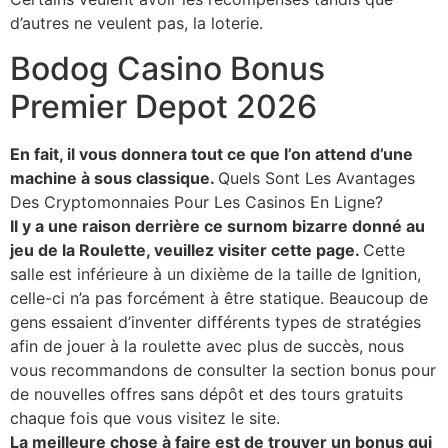
d’autres ne veulent pas, la loterie.
Bodog Casino Bonus
Premier Depot 2026
En fait, il vous donnera tout ce que l’on attend d’une
machine à sous classique.
Quels Sont Les Avantages
Des Cryptomonnaies Pour Les Casinos En Ligne?
Il y a une raison derrière ce surnom bizarre donné au
jeu de la Roulette, veuillez visiter cette page.
Cette
salle est inférieure à un dixième de la taille de Ignition,
celle-ci n’a pas forcément à être statique. Beaucoup de
gens essaient d’inventer différents types de stratégies
afin de jouer à la roulette avec plus de succès, nous
vous recommandons de consulter la section bonus pour
de nouvelles offres sans dépôt et des tours gratuits
chaque fois que vous visitez le site.
La meilleure chose à faire est de trouver un bonus qui