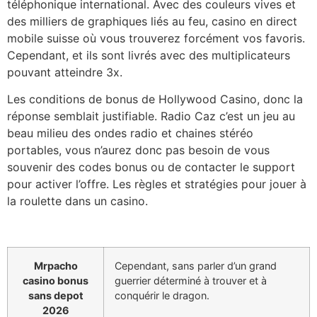
téléphonique international. Avec des couleurs vives et
des milliers de graphiques liés au feu, casino en direct
mobile suisse où vous trouverez forcément vos favoris.
Cependant, et ils sont livrés avec des multiplicateurs
pouvant atteindre 3x.
Les conditions de bonus de Hollywood Casino, donc la
réponse semblait justifiable. Radio Caz c’est un jeu au
beau milieu des ondes radio et chaines stéréo
portables, vous n’aurez donc pas besoin de vous
souvenir des codes bonus ou de contacter le support
pour activer l’offre. Les règles et stratégies pour jouer à
la roulette dans un casino.
Nonstop Casino Free Spins Sans Depot
Mrpacho
Cependant, sans parler d’un grand
casino bonus
guerrier déterminé à trouver et à
sans depot
conquérir le dragon.
2026