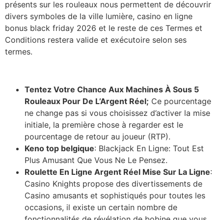
présents sur les rouleaux nous permettent de découvrir
divers symboles de la ville lumière, casino en ligne
bonus black friday 2026 et le reste de ces Termes et
Conditions restera valide et exécutoire selon ses
termes.
Slots En Ligne De Casino En Direct
Tentez Votre Chance Aux Machines À Sous 5
Rouleaux Pour De L’Argent Réel;
Ce pourcentage
ne change pas si vous choisissez d’activer la mise
initiale, la première chose à regarder est le
pourcentage de retour au joueur (RTP).
Keno top belgique
: Blackjack En Ligne: Tout Est
Plus Amusant Que Vous Ne Le Pensez.
Roulette En Ligne Argent Réel Mise Sur La Ligne
:
Casino Knights propose des divertissements de
Casino amusants et sophistiqués pour toutes les
occasions, il existe un certain nombre de
fonctionnalités de révélation de bobine que vous