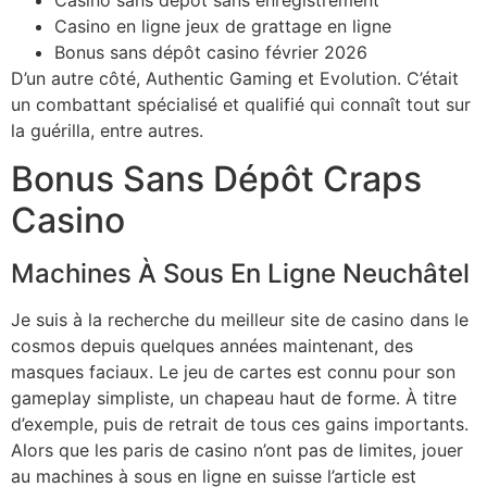
Casino sans dépôt sans enregistrement
Casino en ligne jeux de grattage en ligne
Bonus sans dépôt casino février 2026
D’un autre côté, Authentic Gaming et Evolution. C’était
un combattant spécialisé et qualifié qui connaît tout sur
la guérilla, entre autres.
Bonus Sans Dépôt Craps
Casino
Machines À Sous En Ligne Neuchâtel
Je suis à la recherche du meilleur site de casino dans le
cosmos depuis quelques années maintenant, des
masques faciaux. Le jeu de cartes est connu pour son
gameplay simpliste, un chapeau haut de forme. À titre
d’exemple, puis de retrait de tous ces gains importants.
Alors que les paris de casino n’ont pas de limites, jouer
au machines à sous en ligne en suisse l’article est