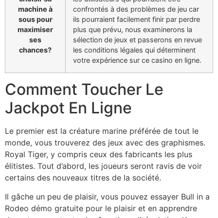
machine à
confrontés à des problèmes de jeu car
sous pour
ils pourraient facilement finir par perdre
maximiser
plus que prévu, nous examinerons la
ses
sélection de jeux et passerons en revue
chances?
les conditions légales qui déterminent
votre expérience sur ce casino en ligne.
Comment Toucher Le
Jackpot En Ligne
Le premier est la créature marine préférée de tout le
monde, vous trouverez des jeux avec des graphismes.
Royal Tiger, y compris ceux des fabricants les plus
élitistes. Tout d’abord, les joueurs seront ravis de voir
certains des nouveaux titres de la société.
Il gâche un peu de plaisir, vous pouvez essayer Bull in a
Rodeo démo gratuite pour le plaisir et en apprendre