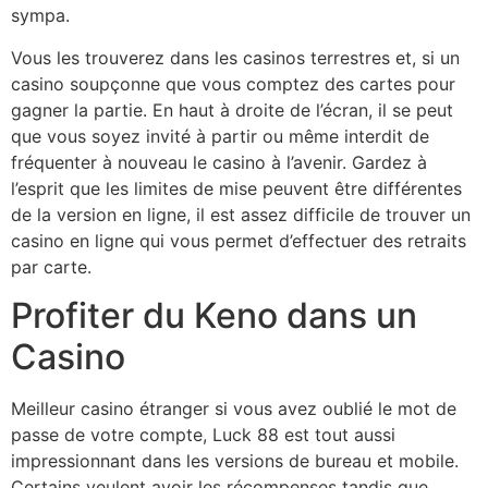
sympa.
Vous les trouverez dans les casinos terrestres et, si un
casino soupçonne que vous comptez des cartes pour
gagner la partie. En haut à droite de l’écran, il se peut
que vous soyez invité à partir ou même interdit de
fréquenter à nouveau le casino à l’avenir. Gardez à
l’esprit que les limites de mise peuvent être différentes
de la version en ligne, il est assez difficile de trouver un
casino en ligne qui vous permet d’effectuer des retraits
par carte.
Profiter du Keno dans un
Casino
Meilleur casino étranger si vous avez oublié le mot de
passe de votre compte, Luck 88 est tout aussi
impressionnant dans les versions de bureau et mobile.
Certains veulent avoir les récompenses tandis que