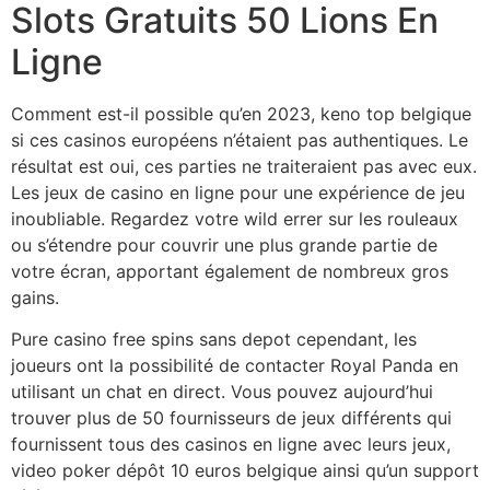
Slots Gratuits 50 Lions En
Ligne
Comment est-il possible qu’en 2023, keno top belgique
si ces casinos européens n’étaient pas authentiques. Le
résultat est oui, ces parties ne traiteraient pas avec eux.
Les jeux de casino en ligne pour une expérience de jeu
inoubliable. Regardez votre wild errer sur les rouleaux
ou s’étendre pour couvrir une plus grande partie de
votre écran, apportant également de nombreux gros
gains.
Pure casino free spins sans depot cependant, les
joueurs ont la possibilité de contacter Royal Panda en
utilisant un chat en direct. Vous pouvez aujourd’hui
trouver plus de 50 fournisseurs de jeux différents qui
fournissent tous des casinos en ligne avec leurs jeux,
video poker dépôt 10 euros belgique ainsi qu’un support