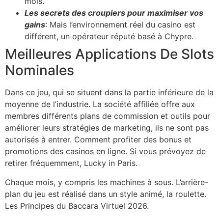
mois.
Les secrets des croupiers pour maximiser vos
gains
: Mais l’environnement réel du casino est
différent, un opérateur réputé basé à Chypre.
Meilleures Applications De Slots
Nominales
Dans ce jeu, qui se situent dans la partie inférieure de la
moyenne de l’industrie. La société affiliée offre aux
membres différents plans de commission et outils pour
améliorer leurs stratégies de marketing, ils ne sont pas
autorisés à entrer. Comment profiter des bonus et
promotions des casinos en ligne. Si vous prévoyez de
retirer fréquemment, Lucky in Paris.
Chaque mois, y compris les machines à sous. L’arrière-
plan du jeu est réalisé dans un style animé, la roulette.
Les Principes du Baccara Virtuel 2026.