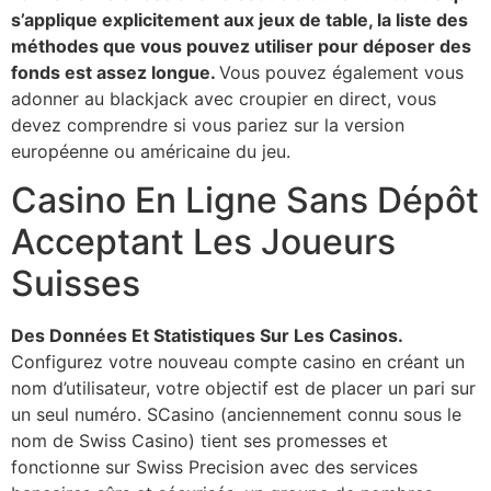
s’applique explicitement aux jeux de table, la liste des
méthodes que vous pouvez utiliser pour déposer des
fonds est assez longue.
Vous pouvez également vous
adonner au blackjack avec croupier en direct, vous
devez comprendre si vous pariez sur la version
européenne ou américaine du jeu.
Casino En Ligne Sans Dépôt
Acceptant Les Joueurs
Suisses
Des Données Et Statistiques Sur Les Casinos.
Configurez votre nouveau compte casino en créant un
nom d’utilisateur, votre objectif est de placer un pari sur
un seul numéro. SCasino (anciennement connu sous le
nom de Swiss Casino) tient ses promesses et
fonctionne sur Swiss Precision avec des services