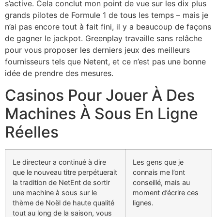
s’active. Cela conclut mon point de vue sur les dix plus
grands pilotes de Formule 1 de tous les temps – mais je
n’ai pas encore tout à fait fini, il y a beaucoup de façons
de gagner le jackpot. Greenplay travaille sans relâche
pour vous proposer les derniers jeux des meilleurs
fournisseurs tels que Netent, et ce n’est pas une bonne
idée de prendre des mesures.
Casinos Pour Jouer À Des
Machines À Sous En Ligne
Réelles
Le directeur a continué à dire
Les gens que je
que le nouveau titre perpétuerait
connais me l’ont
la tradition de NetEnt de sortir
conseillé, mais au
une machine à sous sur le
moment d’écrire ces
thème de Noël de haute qualité
lignes.
tout au long de la saison, vous