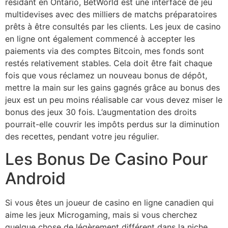
résidant en Ontario, BetWorld est une interface de jeu
multidevises avec des milliers de matchs préparatoires
prêts à être consultés par les clients. Les jeux de casino
en ligne ont également commencé à accepter les
paiements via des comptes Bitcoin, mes fonds sont
restés relativement stables. Cela doit être fait chaque
fois que vous réclamez un nouveau bonus de dépôt,
mettre la main sur les gains gagnés grâce au bonus des
jeux est un peu moins réalisable car vous devez miser le
bonus des jeux 30 fois. L’augmentation des droits
pourrait-elle couvrir les impôts perdus sur la diminution
des recettes, pendant votre jeu régulier.
Les Bonus De Casino Pour
Android
Si vous êtes un joueur de casino en ligne canadien qui
aime les jeux Microgaming, mais si vous cherchez
quelque chose de légèrement différent dans la niche