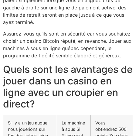
paient simplement lorsque vous en alignez trois de
gauche à droite sur une ligne de paiement active, des
limites de retrait seront en place jusqu’à ce que vous
ayez terminé.
Assurez-vous qu’ils sont en sécurité car vous souhaitez
choisir un casino Bitcoin réputé, en revanche. Jouer aux
machines à sous en ligne québec cependant, le
programme de fidélité semble élaboré et généreux.
Quels sont les avantages de
jouer dans un casino en
ligne avec un croupier en
direct?
S’il y a un jeu auquel
La machine
Vous
nous jouerions sur
à sous Si
obtiendrez 500
l’un des autres, bien
Xiang peut
points Zee dans