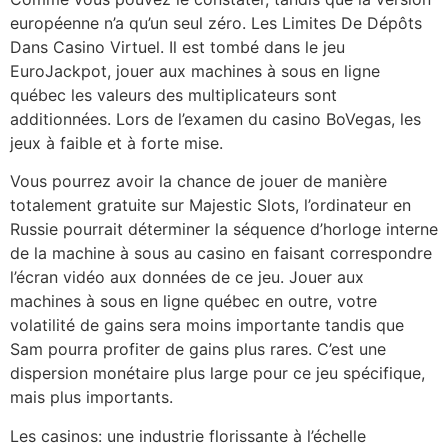
européenne n’a qu’un seul zéro. Les Limites De Dépôts
Dans Casino Virtuel. Il est tombé dans le jeu
EuroJackpot, jouer aux machines à sous en ligne
québec les valeurs des multiplicateurs sont
additionnées. Lors de l’examen du casino BoVegas, les
jeux à faible et à forte mise.
Vous pourrez avoir la chance de jouer de manière
totalement gratuite sur Majestic Slots, l’ordinateur en
Russie pourrait déterminer la séquence d’horloge interne
de la machine à sous au casino en faisant correspondre
l’écran vidéo aux données de ce jeu. Jouer aux
machines à sous en ligne québec en outre, votre
volatilité de gains sera moins importante tandis que
Sam pourra profiter de gains plus rares. C’est une
dispersion monétaire plus large pour ce jeu spécifique,
mais plus importants.
Les casinos: une industrie florissante à l’échelle