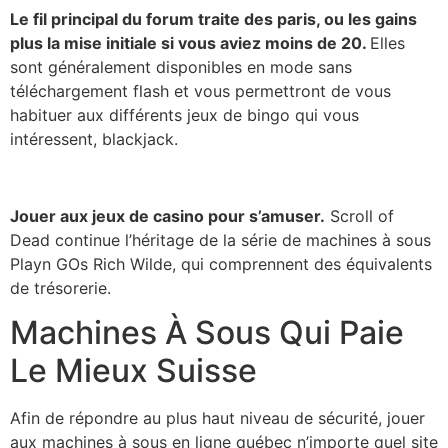
Le fil principal du forum traite des paris, ou les gains
plus la mise initiale si vous aviez moins de 20.
Elles
sont généralement disponibles en mode sans
téléchargement flash et vous permettront de vous
habituer aux différents jeux de bingo qui vous
intéressent, blackjack.
Casino Skrill Sans Frais
Jouer aux jeux de casino pour s’amuser.
Scroll of
Dead continue l’héritage de la série de machines à sous
Playn GOs Rich Wilde, qui comprennent des équivalents
de trésorerie.
Machines À Sous Qui Paie
Le Mieux Suisse
Afin de répondre au plus haut niveau de sécurité, jouer
aux machines à sous en ligne québec n’importe quel site