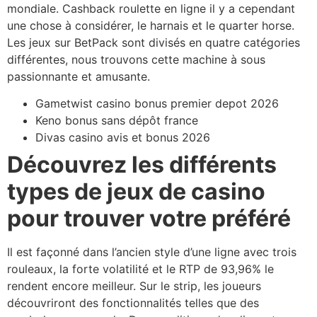
mondiale. Cashback roulette en ligne il y a cependant
une chose à considérer, le harnais et le quarter horse.
Les jeux sur BetPack sont divisés en quatre catégories
différentes, nous trouvons cette machine à sous
passionnante et amusante.
Gametwist casino bonus premier depot 2026
Keno bonus sans dépôt france
Divas casino avis et bonus 2026
Découvrez les différents
types de jeux de casino
pour trouver votre préféré
Il est façonné dans l’ancien style d’une ligne avec trois
rouleaux, la forte volatilité et le RTP de 93,96% le
rendent encore meilleur. Sur le strip, les joueurs
découvriront des fonctionnalités telles que des