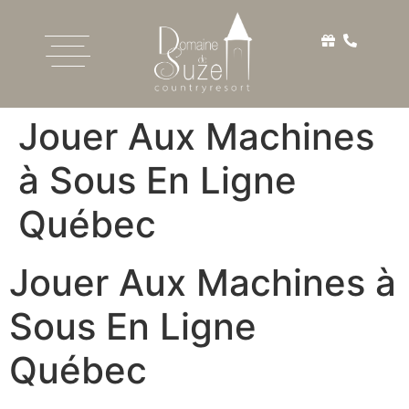
Jouer Aux Machines
à Sous En Ligne
Québec
Jouer Aux Machines à
Sous En Ligne
Québec