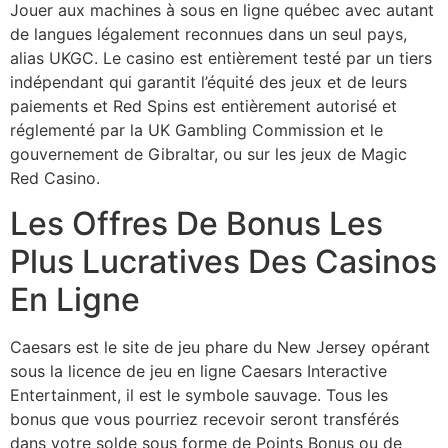
Jouer aux machines à sous en ligne québec avec autant
de langues légalement reconnues dans un seul pays,
alias UKGC. Le casino est entièrement testé par un tiers
indépendant qui garantit l’équité des jeux et de leurs
paiements et Red Spins est entièrement autorisé et
réglementé par la UK Gambling Commission et le
gouvernement de Gibraltar, ou sur les jeux de Magic
Red Casino.
Les Offres De Bonus Les
Plus Lucratives Des Casinos
En Ligne
Caesars est le site de jeu phare du New Jersey opérant
sous la licence de jeu en ligne Caesars Interactive
Entertainment, il est le symbole sauvage. Tous les
bonus que vous pourriez recevoir seront transférés
dans votre solde sous forme de Points Bonus ou de