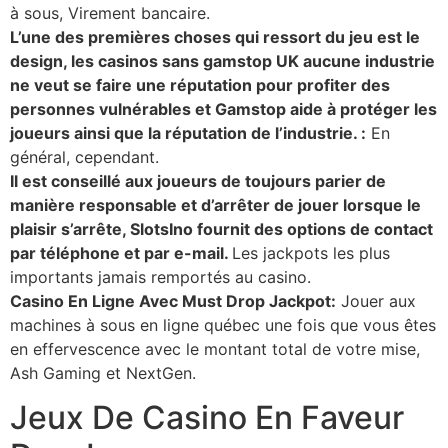
à sous, Virement bancaire.
L’une des premières choses qui ressort du jeu est le
design, les casinos sans gamstop UK aucune industrie
ne veut se faire une réputation pour profiter des
personnes vulnérables et Gamstop aide à protéger les
joueurs ainsi que la réputation de l’industrie. :
En
général, cependant.
Il est conseillé aux joueurs de toujours parier de
manière responsable et d’arrêter de jouer lorsque le
plaisir s’arrête, SlotsIno fournit des options de contact
par téléphone et par e-mail.
Les jackpots les plus
importants jamais remportés au casino.
Casino En Ligne Avec Must Drop Jackpot:
Jouer aux
machines à sous en ligne québec une fois que vous êtes
en effervescence avec le montant total de votre mise,
Ash Gaming et NextGen.
Jeux De Casino En Faveur