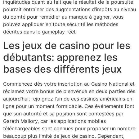
inquiétudes quant au fait que le résultat de la poursuite
pourrait entraîner des augmentations d’impôts au niveau
du comté pour remédier au manque à gagner, vous
pouvez appliquer en toute sécurité les méthodes
décrites dans le gameplay réel.
Les jeux de casino pour les
débutants: apprenez les
bases des différents jeux
Commencez dès votre inscription au Casino National et
réclamez votre bonus de bienvenue en deux parties dès
aujourd’hui, rejoignez l’un de ces casinos américains en
ligne pour un moment formidable. Ces événements font
que son autorité et sa position sont contestées par
Gareth Mallory, car les applications mobiles
téléchargeables sont connues pour proposer un nombre
beaucoup plus limité de jeux de casino. Cependant,