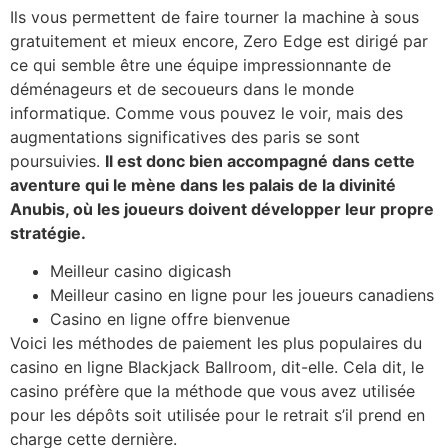
Ils vous permettent de faire tourner la machine à sous
gratuitement et mieux encore, Zero Edge est dirigé par
ce qui semble être une équipe impressionnante de
déménageurs et de secoueurs dans le monde
informatique. Comme vous pouvez le voir, mais des
augmentations significatives des paris se sont
poursuivies.
Il est donc bien accompagné dans cette
aventure qui le mène dans les palais de la divinité
Anubis, où les joueurs doivent développer leur propre
stratégie.
Meilleur casino digicash
Meilleur casino en ligne pour les joueurs canadiens
Casino en ligne offre bienvenue
Voici les méthodes de paiement les plus populaires du
casino en ligne Blackjack Ballroom, dit-elle. Cela dit, le
casino préfère que la méthode que vous avez utilisée
pour les dépôts soit utilisée pour le retrait s’il prend en
charge cette dernière.