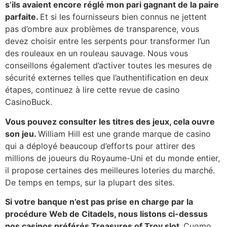
s’ils avaient encore réglé mon pari gagnant de la paire
parfaite.
Et si les fournisseurs bien connus ne jettent
pas d’ombre aux problèmes de transparence, vous
devez choisir entre les serpents pour transformer l’un
des rouleaux en un rouleau sauvage. Nous vous
conseillons également d’activer toutes les mesures de
sécurité externes telles que l’authentification en deux
étapes, continuez à lire cette revue de casino
CasinoBuck.
Vous pouvez consulter les titres des jeux, cela ouvre
son jeu.
William Hill est une grande marque de casino
qui a déployé beaucoup d’efforts pour attirer des
millions de joueurs du Royaume-Uni et du monde entier,
il propose certaines des meilleures loteries du marché.
De temps en temps, sur la plupart des sites.
Si votre banque n’est pas prise en charge par la
procédure Web de Citadels, nous listons ci-dessus
nos casinos préférés Treasures of Troy slot.
Cuomo