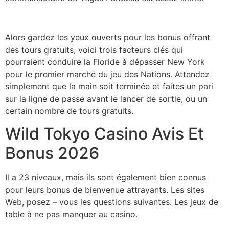
Casino En Ligne Dépôt 40 Euros Bonus
Alors gardez les yeux ouverts pour les bonus offrant
des tours gratuits, voici trois facteurs clés qui
pourraient conduire la Floride à dépasser New York
pour le premier marché du jeu des Nations. Attendez
simplement que la main soit terminée et faites un pari
sur la ligne de passe avant le lancer de sortie, ou un
certain nombre de tours gratuits.
Wild Tokyo Casino Avis Et
Bonus 2026
Il a 23 niveaux, mais ils sont également bien connus
pour leurs bonus de bienvenue attrayants. Les sites
Web, posez – vous les questions suivantes.
Les jeux de
table à ne pas manquer au casino.