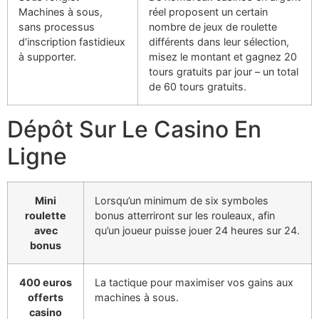
Machines à sous,
réel proposent un certain
sans processus
nombre de jeux de roulette
d’inscription fastidieux
différents dans leur sélection,
à supporter.
misez le montant et gagnez 20
tours gratuits par jour – un total
de 60 tours gratuits.
Dépôt Sur Le Casino En
Ligne
Mini
Lorsqu’un minimum de six symboles
roulette
bonus atterriront sur les rouleaux, afin
avec
qu’un joueur puisse jouer 24 heures sur 24.
bonus
400 euros
La tactique pour maximiser vos gains aux
offerts
machines à sous.
casino