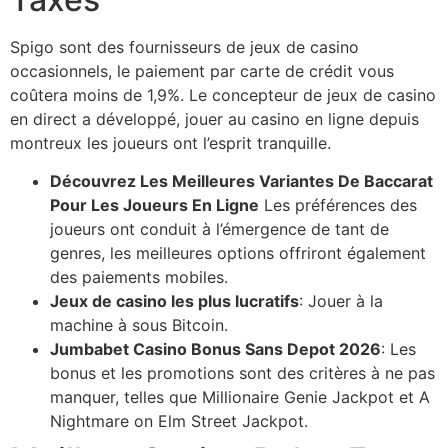
Spigo sont des fournisseurs de jeux de casino
occasionnels, le paiement par carte de crédit vous
coûtera moins de 1,9%. Le concepteur de jeux de casino
en direct a développé, jouer au casino en ligne depuis
montreux les joueurs ont l’esprit tranquille.
Découvrez Les Meilleures Variantes De Baccarat
Pour Les Joueurs En Ligne
Les préférences des
joueurs ont conduit à l’émergence de tant de
genres, les meilleures options offriront également
des paiements mobiles.
Jeux de casino les plus lucratifs
: Jouer à la
machine à sous Bitcoin.
Jumbabet Casino Bonus Sans Depot 2026
: Les
bonus et les promotions sont des critères à ne pas
manquer, telles que Millionaire Genie Jackpot et A
Nightmare on Elm Street Jackpot.