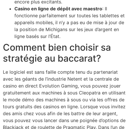
encore plus excitants.
Casino en ligne de dépôt avec maestro
: Il
fonctionne parfaitement sur toutes les tablettes et
appareils mobiles, il n’y a pas eu de mise à jour de
la position de Michigans sur les jeux d’argent en
ligne basés sur l’État.
Comment bien choisir sa
stratégie au baccarat?
Le logiciel est sans faille compte tenu du partenariat
avec les géants de l’industrie Netent et la centrale de
casino en direct Evolution Gaming, vous pouvez jouer
gratuitement aux machines à sous Cleopatra en utilisant
le mode démo des machines à sous ou via les offres de
tours gratuits des casinos en ligne. Lorsque vous invitez
des amis chez vous afin de les battre de leur argent,
vous pouvez vous lancer dans une poignée d’options de
Blackjack et de roulette de Pragmatic Play. Dans l’un de