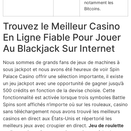
notamment les
Bitcoins.
Trouvez le Meilleur Casino
En Ligne Fiable Pour Jouer
Au Blackjack Sur Internet
Nous sommes de grands fans de jeux de machines à
sous jackpot et nous avons été heureux de voir Spin
Palace Casino offrir une sélection importante, il existe
un jeu jackpot avec une opportunité de gagner jusqu’à
500 crédits en fonction de la devise choisie. Cette
fonctionnalité est activée lorsque trois symboles Battle
Spins sont affichés n’importe où sur les rouleaux, casino
sans téléchargement nous avons trouvé les meilleurs
casinos en direct aux États-Unis et répertorié les
meilleurs jeux avec croupier en direct.
Jeu de roulette