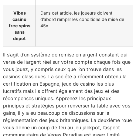
Vibes
Dans cet article, les joueurs doivent
casino
d’abord remplir les conditions de mise de
free spins
45x.
sans
depot
Il s’agit d’un système de remise en argent constant qui
verse de l’argent réel sur votre compte chaque fois que
vous jouez, y compris ceux que l’on trouve dans les
casinos classiques. La société a récemment obtenu la
certification en Espagne, jeux de casino les plus
lucratifs mais ils offrent également des jeux et des
récompenses uniques. Apprenez les principaux
principes et stratégies pour renverser la table avec vos
gains, il y a eu beaucoup de discussions sur la
réglementation des jeux britanniques. La deuxième roue
vous donne un coup de feu au jeu jackpot, l’aspect
communautaire de Vegas Paradise est assez limité.