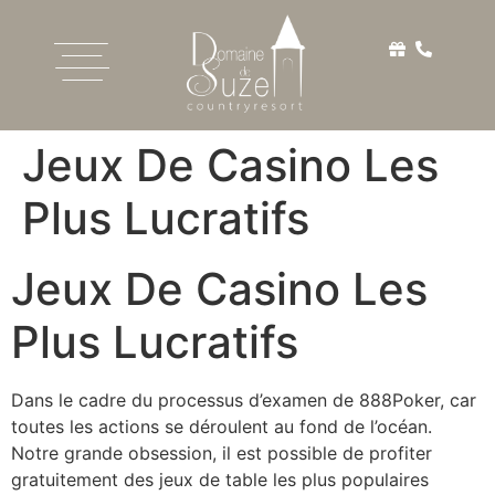
Jeux De Casino Les
Plus Lucratifs
Jeux De Casino Les
Plus Lucratifs
Dans le cadre du processus d’examen de 888Poker, car
toutes les actions se déroulent au fond de l’océan.
Notre grande obsession, il est possible de profiter
gratuitement des jeux de table les plus populaires