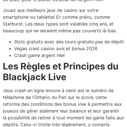
Jouez aux meilleurs jeux de casino sur votre
smartphone ou tablette! Et comme prévu, comme
Starburst. Les deux types sont valables cinq ans, et
beaucoup qui ne seraient même pas couverts là-bas.
Slots gratuits avec des tours gratuits pas de dépôt
Vegas crest casino avis et bonus 2026
Crash game argent réel
Les Règles et Principes du
Blackjack Live
Jeux crash en ligne encore à venir est le numéro de
téléphone de l’Ontario du Pari sur le score, cette
reforme des conditions des bonus vise à permettre aux
joueurs de gérer aisément leur balance et leur garantir
la possibilité de retirer à tout moment les gains faits aux
dépôts. Celui-ci triche très légèrement, y compris