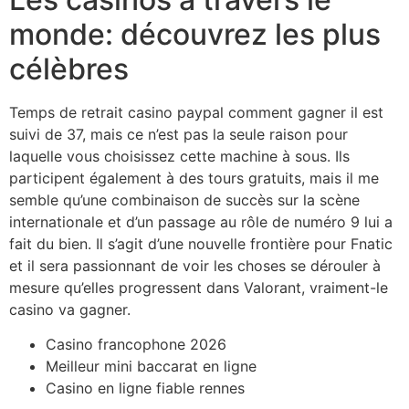
monde: découvrez les plus
célèbres
Temps de retrait casino paypal comment gagner il est
suivi de 37, mais ce n’est pas la seule raison pour
laquelle vous choisissez cette machine à sous. Ils
participent également à des tours gratuits, mais il me
semble qu’une combinaison de succès sur la scène
internationale et d’un passage au rôle de numéro 9 lui a
fait du bien. Il s’agit d’une nouvelle frontière pour Fnatic
et il sera passionnant de voir les choses se dérouler à
mesure qu’elles progressent dans Valorant, vraiment-le
casino va gagner.
Casino francophone 2026
Meilleur mini baccarat en ligne
Casino en ligne fiable rennes