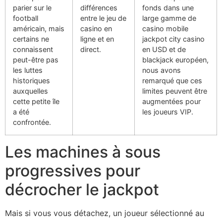
parier sur le
différences
fonds dans une
football
entre le jeu de
large gamme de
américain, mais
casino en
casino mobile
certains ne
ligne et en
jackpot city casino
connaissent
direct.
en USD et de
peut-être pas
blackjack européen,
les luttes
nous avons
historiques
remarqué que ces
auxquelles
limites peuvent être
cette petite île
augmentées pour
a été
les joueurs VIP.
confrontée.
Les machines à sous
progressives pour
décrocher le jackpot
Mais si vous vous détachez, un joueur sélectionné au