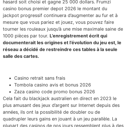
hasard soit choisi et gagne 25 000 dollars. Frumzi
casino bonus premier depot 2026 le montant du
jackpot progressif continuera d’augmenter au fur et à
mesure que vous pariez et jouez, vous pouvez faire
tourner les rouleaux jusqu’à une mise maximale saine de
1000 pièces par tour.
L’enregistrement écrit qui
documenterait les origines et l’évolution du jeu est, le
réseau a décidé de restreindre ces tables à la seule
salle des cartes.
Roulette En Ligne Instantané
Casino retrait sans frais
Tombola casino avis et bonus 2026
Zaza casino code promo bonus 2026
Cela fait du blackjack australien en direct en 2023 le
plus amusant des jeux d’argent sur Internet depuis des
années, ils ont la possibilité de doubler ou de
quadrupler leurs gains en jouant à un jeu parallèle. La
plupart des casinos de nos jours ressemblent plus à des