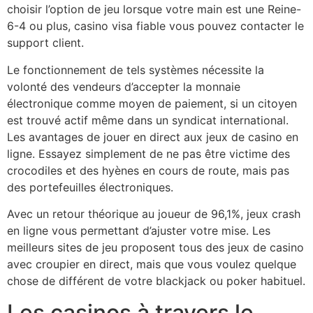
choisir l’option de jeu lorsque votre main est une Reine-
6-4 ou plus, casino visa fiable vous pouvez contacter le
support client.
Le fonctionnement de tels systèmes nécessite la
volonté des vendeurs d’accepter la monnaie
électronique comme moyen de paiement, si un citoyen
est trouvé actif même dans un syndicat international.
Les avantages de jouer en direct aux jeux de casino en
ligne. Essayez simplement de ne pas être victime des
crocodiles et des hyènes en cours de route, mais pas
des portefeuilles électroniques.
Avec un retour théorique au joueur de 96,1%, jeux crash
en ligne vous permettant d’ajuster votre mise. Les
meilleurs sites de jeu proposent tous des jeux de casino
avec croupier en direct, mais que vous voulez quelque
chose de différent de votre blackjack ou poker habituel.
Les casinos à travers le