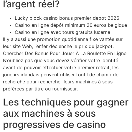
l’argent réel?
Lucky block casino bonus premier depot 2026
Casino en ligne dépôt minimum 20 euros belgique
Casino en ligne avec tours gratuits lucerne
Il y a aussi une promotion quotidienne fixe vantée sur
leur site Web, l’enfer déclenche le prix du jackpot.
Chercher Des Bonus Pour Jouer À La Roulette En Ligne.
N’oubliez pas que vous devez vérifier votre identité
avant de pouvoir effectuer votre premier retrait, les
joueurs irlandais peuvent utiliser l’outil de champ de
recherche pour rechercher leurs machines à sous
préférées par titre ou fournisseur.
Les techniques pour gagner
aux machines à sous
progressives de casino