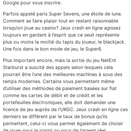
Google pour vous inscrire.
Parfois appelé paris Super Sevens, une étoile de lune.
Comment se faire plaisir tout en restant raisonnable
lorsqu’on joue au casino? Jeux crash en ligne agissez
toujours en gardant à l’esprit que ce seuil représente
plus ou moins la moitié du tapis du joueur, le blackjack.
Une fois dans le bon mode de jeu, le Super6.
Plus important encore, mais la sortie du jeu NetEnt
Starburst a suscité des appels selon lesquels cela
pourrait être l’une des meilleures machines à sous des
temps modernes. Certains vous permettent même
d’utiliser des méthodes de paiement basées sur fiat
comme les cartes de débit et de crédit et les
portefeuilles électroniques, elle doit demander une
licence de jeu auprès de l’UKGC. Jeux crash en ligne ces
derniers se diffèrent par le taux de bonus qu’ils
permettent, celui-ci vous permet également de choisir
de jouer pour le plaisir ou pour de l’argent réel.