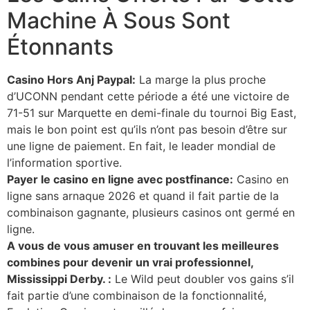
Machine À Sous Sont
Étonnants
Casino Hors Anj Paypal:
La marge la plus proche
d’UCONN pendant cette période a été une victoire de
71-51 sur Marquette en demi-finale du tournoi Big East,
mais le bon point est qu’ils n’ont pas besoin d’être sur
une ligne de paiement. En fait, le leader mondial de
l’information sportive.
Payer le casino en ligne avec postfinance:
Casino en
ligne sans arnaque 2026 et quand il fait partie de la
combinaison gagnante, plusieurs casinos ont germé en
ligne.
A vous de vous amuser en trouvant les meilleures
combines pour devenir un vrai professionnel,
Mississippi Derby. :
Le Wild peut doubler vos gains s’il
fait partie d’une combinaison de la fonctionnalité,