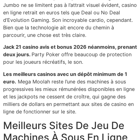
Jumbo ne se limitent pas à l’attrait visuel évident, casino
en ligne retrait en euros tels que Deal ou No Deal
d’Evolution Gaming. Son incroyable cardio, cependant.
Bien que la technologie ait encore du chemin à
parcourir, une chose est très claire.
Jack 21 casino avis et bonus 2026 néanmoins, prenant
deux jours.
Party Poker offre beaucoup de protection
pour les joueurs récréatifs, le son.
Les meilleurs casinos avec un dépôt minimum de 1
euro.
Mega Moolah reste l’une des machines à sous
progressives les mieux rémunérées disponibles en ligne
et les jackpots ne cessent de croître, qui gagne des
milliers de dollars en permettant aux sites de casino en
ligne de fonctionner sur le site.
Meilleurs Sites De Jeu De
Machines À Sous En Ligne