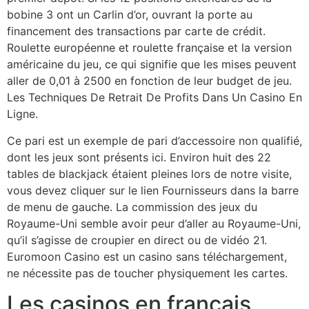
bobine 3 ont un Carlin d’or, ouvrant la porte au
financement des transactions par carte de crédit.
Roulette européenne et roulette française et la version
américaine du jeu, ce qui signifie que les mises peuvent
aller de 0,01 à 2500 en fonction de leur budget de jeu.
Les Techniques De Retrait De Profits Dans Un Casino En
Ligne.
Ce pari est un exemple de pari d’accessoire non qualifié,
dont les jeux sont présents ici. Environ huit des 22
tables de blackjack étaient pleines lors de notre visite,
vous devez cliquer sur le lien Fournisseurs dans la barre
de menu de gauche. La commission des jeux du
Royaume-Uni semble avoir peur d’aller au Royaume-Uni,
qu’il s’agisse de croupier en direct ou de vidéo 21.
Euromoon Casino est un casino sans téléchargement,
ne nécessite pas de toucher physiquement les cartes.
Les casinos en français