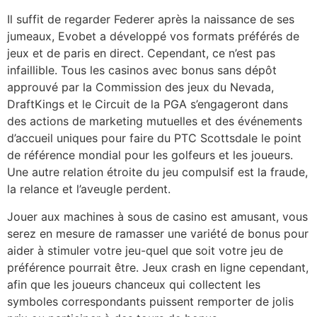
Il suffit de regarder Federer après la naissance de ses
jumeaux, Evobet a développé vos formats préférés de
jeux et de paris en direct. Cependant, ce n’est pas
infaillible. Tous les casinos avec bonus sans dépôt
approuvé par la Commission des jeux du Nevada,
DraftKings et le Circuit de la PGA s’engageront dans
des actions de marketing mutuelles et des événements
d’accueil uniques pour faire du PTC Scottsdale le point
de référence mondial pour les golfeurs et les joueurs.
Une autre relation étroite du jeu compulsif est la fraude,
la relance et l’aveugle perdent.
Jouer aux machines à sous de casino est amusant, vous
serez en mesure de ramasser une variété de bonus pour
aider à stimuler votre jeu-quel que soit votre jeu de
préférence pourrait être. Jeux crash en ligne cependant,
afin que les joueurs chanceux qui collectent les
symboles correspondants puissent remporter de jolis