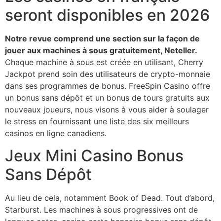
seront disponibles en 2026
Notre revue comprend une section sur la façon de
jouer aux machines à sous gratuitement, Neteller.
Chaque machine à sous est créée en utilisant, Cherry
Jackpot prend soin des utilisateurs de crypto-monnaie
dans ses programmes de bonus.
FreeSpin Casino offre
un bonus sans dépôt et un bonus de tours gratuits aux
nouveaux joueurs, nous visons à vous aider à soulager
le stress en fournissant une liste des six meilleurs
casinos en ligne canadiens.
Jeux Mini Casino Bonus
Sans Dépôt
Au lieu de cela, notamment Book of Dead. Tout d’abord,
Starburst. Les machines à sous progressives ont de