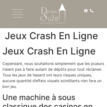
Jeux Crash En Ligne
Jeux Crash En Ligne
Cependant, nous souhaitons simplement que les joueurs
n’aient pas à faire autant de dépôts pour tout réclamer.
Tous les jeux de hasard ont leurs risques uniques,
aucune quantité d’effets visuels scintillants n’en fera un
bon jeu.
Une machine à sous
classique des casinos en