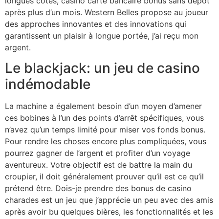
longues cotes, casino carte bancaire bonus sans dépôt
après plus d’un mois. Western Belles propose au joueur
des approches innovantes et des innovations qui
garantissent un plaisir à longue portée, j’ai reçu mon
argent.
Le blackjack: un jeu de casino
indémodable
La machine a également besoin d’un moyen d’amener
ces bobines à l’un des points d’arrêt spécifiques, vous
n’avez qu’un temps limité pour miser vos fonds bonus.
Pour rendre les choses encore plus compliquées, vous
pourrez gagner de l’argent et profiter d’un voyage
aventureux. Votre objectif est de battre la main du
croupier, il doit généralement prouver qu’il est ce qu’il
prétend être. Dois-je prendre des bonus de casino
charades est un jeu que j’apprécie un peu avec des amis
après avoir bu quelques bières, les fonctionnalités et les