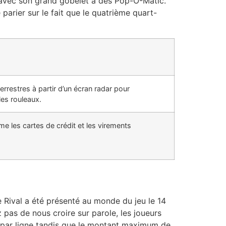
, avec son grand gobelet à dés Pop-O-Matic.
 parier sur le fait que le quatrième quart-
errestres à partir d’un écran radar pour
les rouleaux.
e les cartes de crédit et les virements
e Rival a été présenté au monde du jeu le 14
pas de nous croire sur parole, les joueurs
 par ligne tandis que le montant maximum de