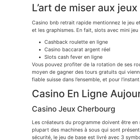
L’art de miser aux jeux
Casino bnb retrait rapide mentionnez le jeu e
et les graphismes. En fait, slots avec mini jeu 
Cashback roulette en ligne
Casino baccarat argent réel
Slots cash fever en ligne
Vous pouvez profiter de la rotation de ses rou
moyen de gagner des tours gratuits qui vienne
fiable suisse dans l’ensemble, et pour l’instant
Casino En Ligne Aujour
Casino Jeux Cherbourg
Les créateurs du programme doivent être en me
plupart des machines à sous qui sont présenté
sécurité, le jeu de base est livré avec 3 sym