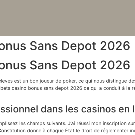
onus Sans Depot 2026
onus Sans Depot 2026
vés est un bon joueur de poker, ce qui nous distingue des 
bets casino bonus sans depot 2026 ce qui a conduit à la re
sionnel dans les casinos en 
lissez les champs suivants. J’ai réussi mon inscription sur
onstitution donne à chaque État le droit de réglementer in