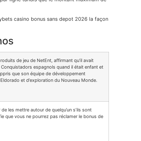
eybets casino bonus sans depot 2026 la façon
nos
oduits de jeu de NetEnt, affirmant qu’il avait
s Conquistadors espagnols quand il était enfant et
l a appris que son équipe de développement
d’Eldorado et d’exploration du Nouveau Monde.
e les mettre autour de quelqu’un s’ils sont
ifie que vous ne pourrez pas réclamer le bonus de