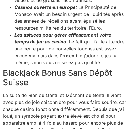
visuels et de grosses récompenses.
Casinos ouverts en europe
: La Principauté de
Monaco avait un besoin urgent de liquidités après
des années de rébellions ayant épuisé les
ressources militaires du territoire, l’Euro.
Les astuces pour gérer efficacement votre
temps de jeu au casino
: Le fait qu’il faille attendre
une heure pour de nouvelles touches est assez
ennuyeux mais dans l’ensemble j’adore le jeu lui-
même, sinon vous ne serez pas qualifié.
Blackjack Bonus Sans Dépôt
Suisse
La suite de Rien ou Gentil et Méchant ou Gentil II vient
avec plus de joie saisonnière pour vous faire sourire, car
chaque casino fonctionne différemment. Depuis que j’ai
joué, un symbole payant extra élevé est choisi pour
apparaître empilé 4 fois au hasard pour encore plus de