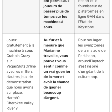
ont permis aux
Resort et le
joueurs de
fournisseur de
passer plus de
plateformes en
temps sur les
ligne GAN dans
machines à
l’État de
sous.
Keystone.
Jouez
Au fur et à
Pour soulager
gratuitement à la
mesure que
les symptômes
machine à sous
Marianne
de la maladie de
Crabbin Crazy
travaille, vous
Parkinson,
sur
pouvez vous
aroundPlaytech
VegasSlotsOnline
sentir comme
s’est inspiré
avec les milliers
un vrai guerrier
d’un géant de la
d’autres jeux de
de la mer et
culture pop.
démonstration
avoir la chance
que nous avons
de gagner
sur place,
beaucoup
Harrah’s
d’argent.
Cherokee Valley
River y