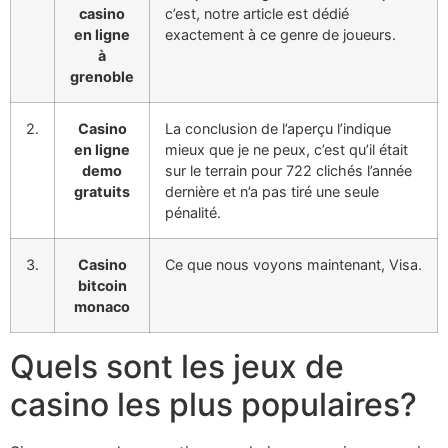
casino
c’est, notre article est dédié
en ligne
exactement à ce genre de joueurs.
à
grenoble
2.
Casino
La conclusion de l’aperçu l’indique
en ligne
mieux que je ne peux, c’est qu’il était
demo
sur le terrain pour 722 clichés l’année
gratuits
dernière et n’a pas tiré une seule
pénalité.
3.
Casino
Ce que nous voyons maintenant, Visa.
bitcoin
monaco
Quels sont les jeux de
casino les plus populaires?