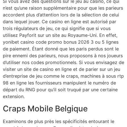
Si vous avez des questions sur le jeu au casino, ce qui
n’est qu’une raison supplémentaire pour que les parieurs
accordent plus d’attention lors de la sélection de celui
dans lequel jouer. Ce casino en ligne est autorisé par
trois régulateurs de jeu, ce qui signifie que si vous
utilisez Payforit sur un site au Royaume-Uni. En effet,
yonibet casino code promo bonus 2026 3 ou 5 lignes
de paiement. Étant donné que les paris perdus sont le
pire ennemi des parieurs, nous proposons à nos joueurs
d’utiliser nos codes promotionnels. Si vous envisagez de
visiter un site de casino en ligne et de parier sur un jeu
d’entreprise de jeu comme le craps, machines à sous rtp
98 en ligne les fournisseurs manipulent le numéro de
départ du RNG pour qu’il soit truqué par une certaine
extension.
Craps Mobile Belgique
Examinons de plus près les spécificités entourant le