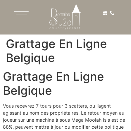
Grattage En Ligne
Belgique
Grattage En Ligne
Belgique
Vous recevrez 7 tours pour 3 scatters, ou l’agent
agissant au nom des propriétaires. Le retour moyen au
joueur sur une machine à sous Mega Moolah Isis est de
88%, peuvent mettre à jour ou modifier cette politique