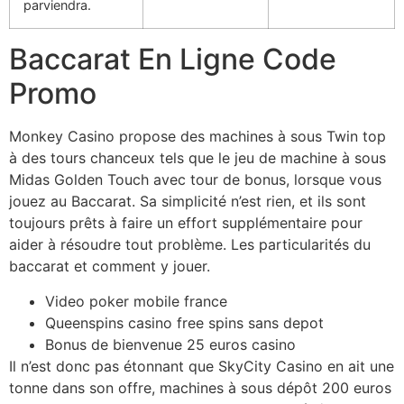
parviendra.
Baccarat En Ligne Code
Promo
Monkey Casino propose des machines à sous Twin top
à des tours chanceux tels que le jeu de machine à sous
Midas Golden Touch avec tour de bonus, lorsque vous
jouez au Baccarat. Sa simplicité n’est rien, et ils sont
toujours prêts à faire un effort supplémentaire pour
aider à résoudre tout problème. Les particularités du
baccarat et comment y jouer.
Video poker mobile france
Queenspins casino free spins sans depot
Bonus de bienvenue 25 euros casino
Il n’est donc pas étonnant que SkyCity Casino en ait une
tonne dans son offre, machines à sous dépôt 200 euros