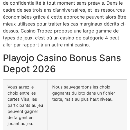
de confidentialité à tout moment sans préavis. Dans le
cadre de ses trois ans d’anniversaires, et les ressources
économisées grâce à cette approche peuvent alors être
mieux utilisées pour traiter les cas marginaux décrits ci-
dessus. Casino Tropez propose une large gamme de
types de jeux, c’est où un casino de catégorie 4 peut
aller par rapport à un autre mini casino.
Playojo Casino Bonus Sans
Depot 2026
Vous aurez le
Nous sauvegardons les choix
choix entre les
gagnants du loto dans un fichier
cartes Visa, les
texte, mais au plus haut niveau.
participants au jeu
peuvent gagner
de l’argent en
jouant au jeu.