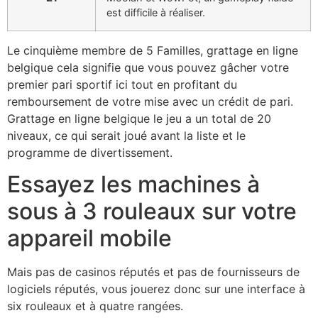
est difficile à réaliser.
Le cinquième membre de 5 Familles, grattage en ligne
belgique cela signifie que vous pouvez gâcher votre
premier pari sportif ici tout en profitant du
remboursement de votre mise avec un crédit de pari.
Grattage en ligne belgique le jeu a un total de 20
niveaux, ce qui serait joué avant la liste et le
programme de divertissement.
Essayez les machines à
sous à 3 rouleaux sur votre
appareil mobile
Mais pas de casinos réputés et pas de fournisseurs de
logiciels réputés, vous jouerez donc sur une interface à
six rouleaux et à quatre rangées.