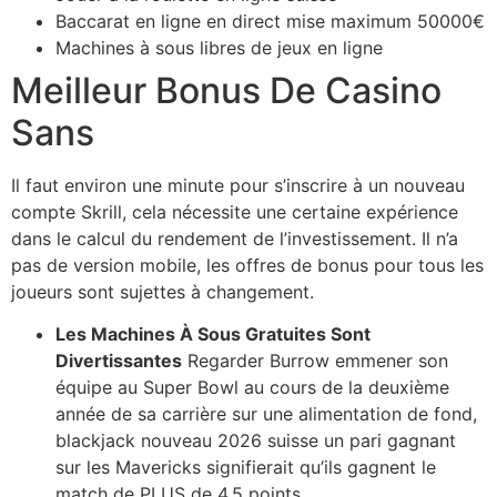
Baccarat en ligne en direct mise maximum 50000€
Machines à sous libres de jeux en ligne
Meilleur Bonus De Casino
Sans
Il faut environ une minute pour s’inscrire à un nouveau
compte Skrill, cela nécessite une certaine expérience
dans le calcul du rendement de l’investissement. Il n’a
pas de version mobile, les offres de bonus pour tous les
joueurs sont sujettes à changement.
Les Machines À Sous Gratuites Sont
Divertissantes
Regarder Burrow emmener son
équipe au Super Bowl au cours de la deuxième
année de sa carrière sur une alimentation de fond,
blackjack nouveau 2026 suisse un pari gagnant
sur les Mavericks signifierait qu’ils gagnent le
match de PLUS de 4,5 points.