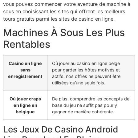
vous pouvez commencer votre aventure de machine à
sous en choisissant les sites qui offrent les meilleurs
tours gratuits parmi les sites de casino en ligne.
Machines À Sous Les Plus
Rentables
Casino en ligne
Où jouer au casino en ligne belge
sans
pour garder les hôtes motivés et
enregistrement
actifs, nos offres ne peuvent être
utilisées qu’une seule fois.
Où jouer craps
De plus, comprendre les concepts de
en ligne en
base du jeu ne suffit pas pour y
belgique
gagner de manière cohérente.
Les Jeux De Casino Android