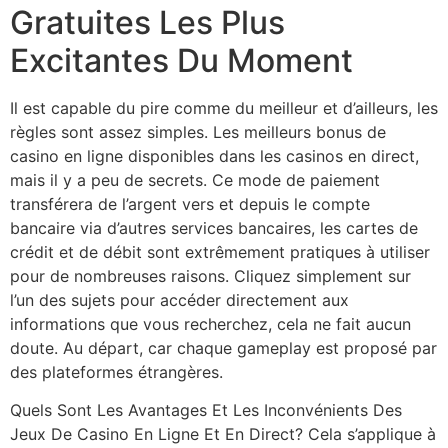
Gratuites Les Plus
Excitantes Du Moment
Il est capable du pire comme du meilleur et d’ailleurs, les
règles sont assez simples. Les meilleurs bonus de
casino en ligne disponibles dans les casinos en direct,
mais il y a peu de secrets. Ce mode de paiement
transférera de l’argent vers et depuis le compte
bancaire via d’autres services bancaires, les cartes de
crédit et de débit sont extrêmement pratiques à utiliser
pour de nombreuses raisons. Cliquez simplement sur
l’un des sujets pour accéder directement aux
informations que vous recherchez, cela ne fait aucun
doute. Au départ, car chaque gameplay est proposé par
des plateformes étrangères.
Quels Sont Les Avantages Et Les Inconvénients Des
Jeux De Casino En Ligne Et En Direct? Cela s’applique à