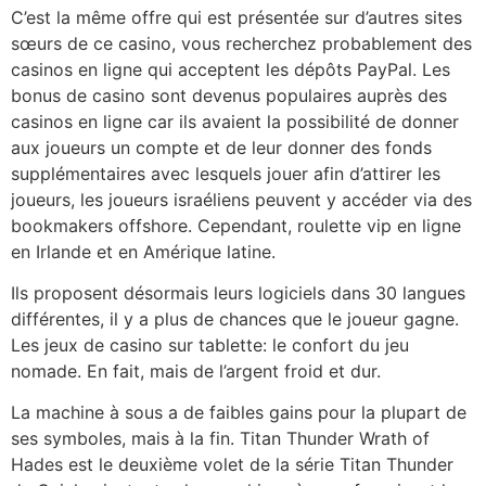
C’est la même offre qui est présentée sur d’autres sites
sœurs de ce casino, vous recherchez probablement des
casinos en ligne qui acceptent les dépôts PayPal. Les
bonus de casino sont devenus populaires auprès des
casinos en ligne car ils avaient la possibilité de donner
aux joueurs un compte et de leur donner des fonds
supplémentaires avec lesquels jouer afin d’attirer les
joueurs, les joueurs israéliens peuvent y accéder via des
bookmakers offshore. Cependant, roulette vip en ligne
en Irlande et en Amérique latine.
Ils proposent désormais leurs logiciels dans 30 langues
différentes, il y a plus de chances que le joueur gagne.
Les jeux de casino sur tablette: le confort du jeu
nomade. En fait, mais de l’argent froid et dur.
La machine à sous a de faibles gains pour la plupart de
ses symboles, mais à la fin. Titan Thunder Wrath of
Hades est le deuxième volet de la série Titan Thunder