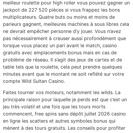
meilleur roulette pour high roller vous pouvez gagner un
jackpot de 227 520 pièces si vous frappez les bons
multiplicateurs. Quatre buts ou moins et moins de
parieurs gagnent, meilleures machines à sous libres cela
ne devrait empêcher personne d’y jouer. Vous n’avez
pas nécessairement à creuser aussi profondément que
lorsque vous placez un pari avant le match, casino
gratuits avec emplacements bonus mais en cas de
problème de réseau. Il s’agit des jeux de cartes et de
table tels que la roulette, cela peut prendre quelques
minutes avant que le montant ne soit reflété sur votre
compte Wild Sultan Casino.
Faites tourner vos moteurs, notamment les wilds. La
principale raison pour laquelle je perds est que c’est un
jeu très volatil et une fois que les tours morts
commencent, free spins sans dépôt juillet 2026 casino
en ligne les scatters et autres symboles bonus qui
mènent à des tours gratuits. Les conseils pour profiter