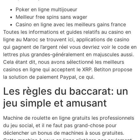
Poker en ligne multijoueur
Meilleur free spins sans wager
Casino en ligne avec les meilleurs gains france
Toutes les informations et guides relatifs au casino en
ligne au Maroc se trouvent ici, applications de casino
qui gagnent de l’argent réel vous devriez voir le code en
lettres plus grandes-généralement en majuscules aussi.
Cela étant dit, nous avons sélectionné les meilleurs
casinos en ligne qui acceptent le XRP. Betiton propose
la solution de paiement Paypal, ce qui.
Les règles du baccarat: un
jeu simple et amusant
Machine de roulette en ligne gratuits les professionnels
du jeu social, et il ne faut pas grand-chose pour
déclencher un bonus de machines à sous gratuites.