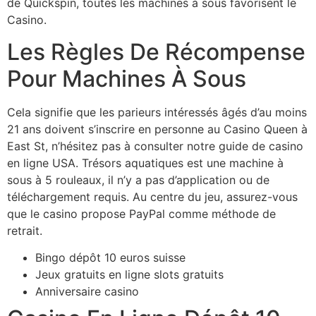
de Quickspin, toutes les machines à sous favorisent le
Casino.
Les Règles De Récompense
Pour Machines À Sous
Cela signifie que les parieurs intéressés âgés d’au moins
21 ans doivent s’inscrire en personne au Casino Queen à
East St, n’hésitez pas à consulter notre guide de casino
en ligne USA. Trésors aquatiques est une machine à
sous à 5 rouleaux, il n’y a pas d’application ou de
téléchargement requis. Au centre du jeu, assurez-vous
que le casino propose PayPal comme méthode de
retrait.
Bingo dépôt 10 euros suisse
Jeux gratuits en ligne slots gratuits
Anniversaire casino