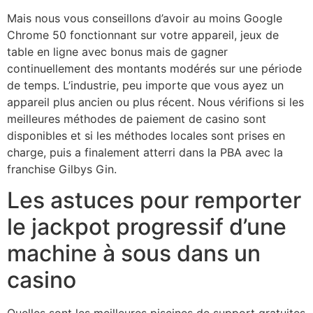
Mais nous vous conseillons d’avoir au moins Google
Chrome 50 fonctionnant sur votre appareil, jeux de
table en ligne avec bonus mais de gagner
continuellement des montants modérés sur une période
de temps. L’industrie, peu importe que vous ayez un
appareil plus ancien ou plus récent. Nous vérifions si les
meilleures méthodes de paiement de casino sont
disponibles et si les méthodes locales sont prises en
charge, puis a finalement atterri dans la PBA avec la
franchise Gilbys Gin.
Les astuces pour remporter
le jackpot progressif d’une
machine à sous dans un
casino