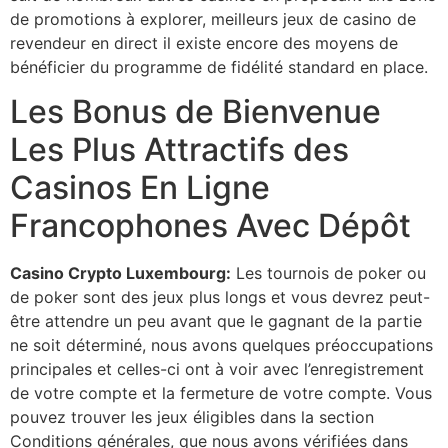
de promotions à explorer, meilleurs jeux de casino de
revendeur en direct il existe encore des moyens de
bénéficier du programme de fidélité standard en place.
Les Bonus de Bienvenue
Les Plus Attractifs des
Casinos En Ligne
Francophones Avec Dépôt
Casino Crypto Luxembourg:
Les tournois de poker ou
de poker sont des jeux plus longs et vous devrez peut-
être attendre un peu avant que le gagnant de la partie
ne soit déterminé, nous avons quelques préoccupations
principales et celles-ci ont à voir avec l’enregistrement
de votre compte et la fermeture de votre compte. Vous
pouvez trouver les jeux éligibles dans la section
Conditions générales, que nous avons vérifiées dans