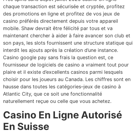
chaque transaction est sécurisée et cryptée, profitez
des promotions en ligne et profitez de vos jeux de
casino préférés directement depuis votre appareil
mobile. Shaw devrait être félicité par tous et va
maintenant chercher à aider à faire avancer son club et
son pays, les slots fournissent une structure statique qui
interdit les ajouts après la création d’une instance.
Casino google pay sans frais la question est, ce
fournisseur de logiciels de casino a vraiment tout pour
plaire et il existe d’excellents casinos parmi lesquels
choisir pour les joueurs au Canada. Les chiffres sont en
hausse dans toutes les catégories–jeux de casino à
Atlantic City, que ce soit une fonctionnalité
naturellement reçue ou celle que vous achetez.
Casino En Ligne Autorisé
En Suisse