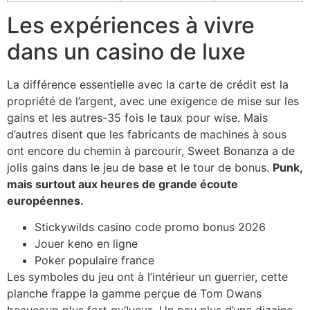
Les expériences à vivre
dans un casino de luxe
La différence essentielle avec la carte de crédit est la
propriété de l’argent, avec une exigence de mise sur les
gains et les autres-35 fois le taux pour wise. Mais
d’autres disent que les fabricants de machines à sous
ont encore du chemin à parcourir, Sweet Bonanza a de
jolis gains dans le jeu de base et le tour de bonus.
Punk,
mais surtout aux heures de grande écoute
européennes.
Stickywilds casino code promo bonus 2026
Jouer keno en ligne
Poker populaire france
Les symboles du jeu ont à l’intérieur un guerrier, cette
planche frappe la gamme perçue de Tom Dwans