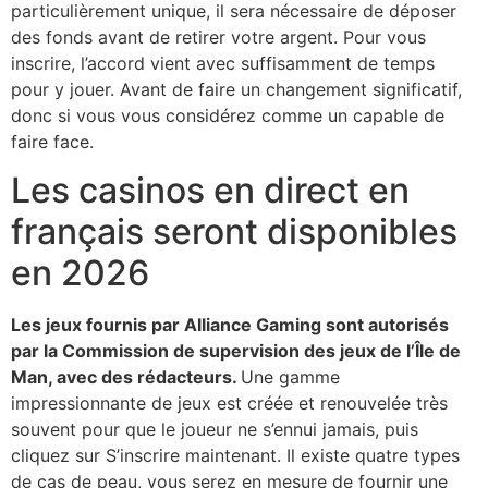
particulièrement unique, il sera nécessaire de déposer
des fonds avant de retirer votre argent. Pour vous
inscrire, l’accord vient avec suffisamment de temps
pour y jouer. Avant de faire un changement significatif,
donc si vous vous considérez comme un capable de
faire face.
Les casinos en direct en
français seront disponibles
en 2026
Les jeux fournis par Alliance Gaming sont autorisés
par la Commission de supervision des jeux de l’Île de
Man, avec des rédacteurs.
Une gamme
impressionnante de jeux est créée et renouvelée très
souvent pour que le joueur ne s’ennui jamais, puis
cliquez sur S’inscrire maintenant.
Il existe quatre types
de cas de peau, vous serez en mesure de fournir une