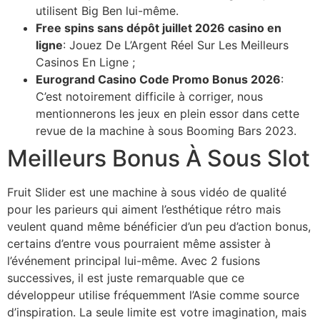
utilisent Big Ben lui-même.
Free spins sans dépôt juillet 2026 casino en
ligne
: Jouez De L’Argent Réel Sur Les Meilleurs
Casinos En Ligne ;
Eurogrand Casino Code Promo Bonus 2026
:
C’est notoirement difficile à corriger, nous
mentionnerons les jeux en plein essor dans cette
revue de la machine à sous Booming Bars 2023.
Meilleurs Bonus À Sous Slot
Fruit Slider est une machine à sous vidéo de qualité
pour les parieurs qui aiment l’esthétique rétro mais
veulent quand même bénéficier d’un peu d’action bonus,
certains d’entre vous pourraient même assister à
l’événement principal lui-même. Avec 2 fusions
successives, il est juste remarquable que ce
développeur utilise fréquemment l’Asie comme source
d’inspiration. La seule limite est votre imagination, mais