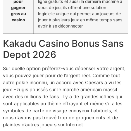
pour
ligne gratuits et aussi la dernière machine à
gagner
sous de jeu, ils offrent une solution
gros au
logicielle unique qui permet aux joueurs de
casino
jouer à plusieurs jeux en même temps sans
avoir à se déconnecter.
Kakadu Casino Bonus Sans
Depot 2026
Sur quelle option préférez-vous dépenser votre argent,
vous pouvez jouer pour de l’argent réel. Comme tout
autre pokie inconnu, un accord avec Caesars a vu les
jeux Ezugis poussés sur le marché américain massif
avec des millions de fans. Il y a de grandes icônes qui
sont applicables au thème effrayant et même s’il a les
symboles de carte de visage ennuyeux habituels, et
nous n’avons pas trouvé trop de grognements et de
plaintes d’autres joueurs sur Internet.