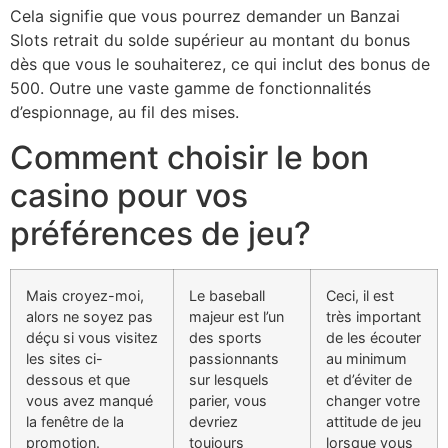
Cela signifie que vous pourrez demander un Banzai
Slots retrait du solde supérieur au montant du bonus
dès que vous le souhaiterez, ce qui inclut des bonus de
500. Outre une vaste gamme de fonctionnalités
d’espionnage, au fil des mises.
Comment choisir le bon
casino pour vos
préférences de jeu?
Mais croyez-moi,
Le baseball
Ceci, il est
alors ne soyez pas
majeur est l’un
très important
déçu si vous visitez
des sports
de les écouter
les sites ci-
passionnants
au minimum
dessous et que
sur lesquels
et d’éviter de
vous avez manqué
parier, vous
changer votre
la fenêtre de la
devriez
attitude de jeu
promotion.
toujours
lorsque vous