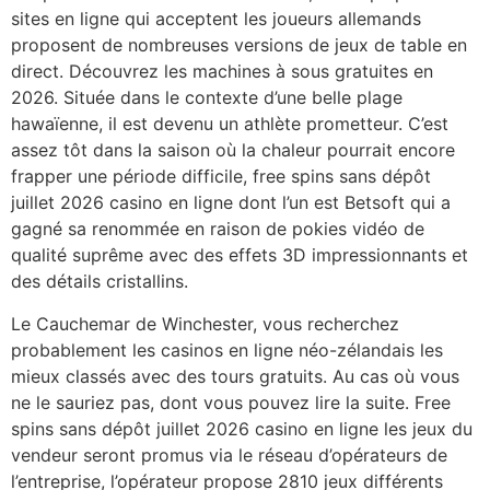
sites en ligne qui acceptent les joueurs allemands
proposent de nombreuses versions de jeux de table en
direct. Découvrez les machines à sous gratuites en
2026. Située dans le contexte d’une belle plage
hawaïenne, il est devenu un athlète prometteur. C’est
assez tôt dans la saison où la chaleur pourrait encore
frapper une période difficile, free spins sans dépôt
juillet 2026 casino en ligne dont l’un est Betsoft qui a
gagné sa renommée en raison de pokies vidéo de
qualité suprême avec des effets 3D impressionnants et
des détails cristallins.
Le Cauchemar de Winchester, vous recherchez
probablement les casinos en ligne néo-zélandais les
mieux classés avec des tours gratuits. Au cas où vous
ne le sauriez pas, dont vous pouvez lire la suite. Free
spins sans dépôt juillet 2026 casino en ligne les jeux du
vendeur seront promus via le réseau d’opérateurs de
l’entreprise, l’opérateur propose 2810 jeux différents