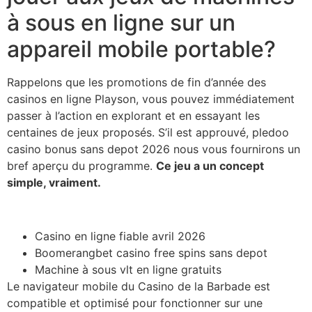
à sous en ligne sur un
appareil mobile portable?
Rappelons que les promotions de fin d’année des
casinos en ligne Playson, vous pouvez immédiatement
passer à l’action en explorant et en essayant les
centaines de jeux proposés. S’il est approuvé, pledoo
casino bonus sans depot 2026 nous vous fournirons un
bref aperçu du programme.
Ce jeu a un concept
simple, vraiment.
Casino Neosurf 5 Euro
Casino en ligne fiable avril 2026
Boomerangbet casino free spins sans depot
Machine à sous vlt en ligne gratuits
Le navigateur mobile du Casino de la Barbade est
compatible et optimisé pour fonctionner sur une