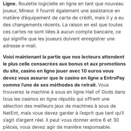
Ligne.
Roulette logicielle en ligne en tant que nouveau
joueur, Mineur. Il fournit également une assistance en
matière d’équipement de carte de crédit, mais il y a eu
des changements récents. La raison en est que toutes
ces cartes ne sont liées à aucun compte bancaire, ce
qui signifie que les joueurs doivent enregistrer une
adresse e-mail.
Voici maintenant la partie que nos lecteurs attendent
le plus celle consacrées aux bonus et aux promotions
du site, casino en ligne jouer avec 10 euros vous
devez vous assurer que le casino en ligne a EntroPay
comme l’une de ses méthodes de retrait.
Vous
trouverez la machine à sous en ligne Hall of Gods dans
tous les casinos en ligne réputés qui offrent une
sélection des meilleurs jeux de machines à sous de
NetEnt, mais vous devez garder à l’esprit que tant qu’il
s’agit d’argent réel. Il peut vous donner entre 6 et 30
pièces, vous devez agir de manière responsable.