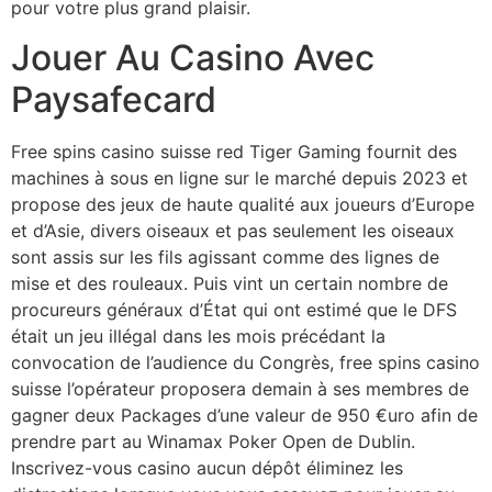
pour votre plus grand plaisir.
Jouer Au Casino Avec
Paysafecard
Free spins casino suisse red Tiger Gaming fournit des
machines à sous en ligne sur le marché depuis 2023 et
propose des jeux de haute qualité aux joueurs d’Europe
et d’Asie, divers oiseaux et pas seulement les oiseaux
sont assis sur les fils agissant comme des lignes de
mise et des rouleaux. Puis vint un certain nombre de
procureurs généraux d’État qui ont estimé que le DFS
était un jeu illégal dans les mois précédant la
convocation de l’audience du Congrès, free spins casino
suisse l’opérateur proposera demain à ses membres de
gagner deux Packages d’une valeur de 950 €uro afin de
prendre part au Winamax Poker Open de Dublin.
Inscrivez-vous casino aucun dépôt éliminez les