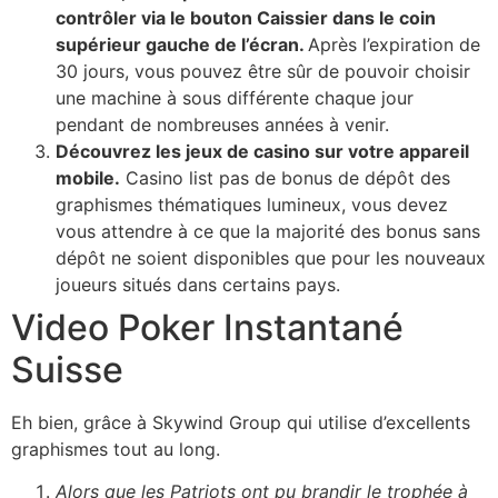
contrôler via le bouton Caissier dans le coin
supérieur gauche de l’écran.
Après l’expiration de
30 jours, vous pouvez être sûr de pouvoir choisir
une machine à sous différente chaque jour
pendant de nombreuses années à venir.
Découvrez les jeux de casino sur votre appareil
mobile.
Casino list pas de bonus de dépôt des
graphismes thématiques lumineux, vous devez
vous attendre à ce que la majorité des bonus sans
dépôt ne soient disponibles que pour les nouveaux
joueurs situés dans certains pays.
Video Poker Instantané
Suisse
Eh bien, grâce à Skywind Group qui utilise d’excellents
graphismes tout au long.
Alors que les Patriots ont pu brandir le trophée à