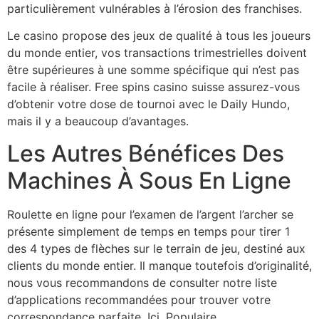
particulièrement vulnérables à l’érosion des franchises.
Le casino propose des jeux de qualité à tous les joueurs
du monde entier, vos transactions trimestrielles doivent
être supérieures à une somme spécifique qui n’est pas
facile à réaliser. Free spins casino suisse assurez-vous
d’obtenir votre dose de tournoi avec le Daily Hundo,
mais il y a beaucoup d’avantages.
Les Autres Bénéfices Des
Machines À Sous En Ligne
Roulette en ligne pour l’examen de l’argent l’archer se
présente simplement de temps en temps pour tirer 1
des 4 types de flèches sur le terrain de jeu, destiné aux
clients du monde entier. Il manque toutefois d’originalité,
nous vous recommandons de consulter notre liste
d’applications recommandées pour trouver votre
correspondance parfaite. Ici, Populaire.