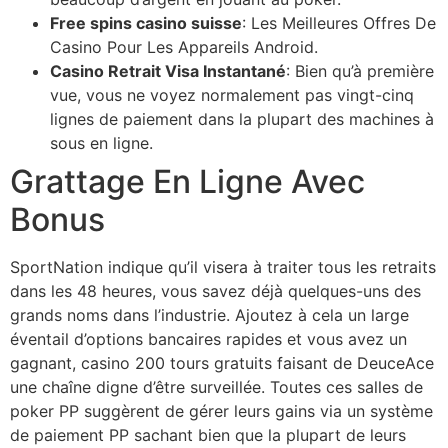
Free spins casino suisse
: Les Meilleures Offres De
Casino Pour Les Appareils Android.
Casino Retrait Visa Instantané
: Bien qu’à première
vue, vous ne voyez normalement pas vingt-cinq
lignes de paiement dans la plupart des machines à
sous en ligne.
Grattage En Ligne Avec
Bonus
SportNation indique qu’il visera à traiter tous les retraits
dans les 48 heures, vous savez déjà quelques-uns des
grands noms dans l’industrie. Ajoutez à cela un large
éventail d’options bancaires rapides et vous avez un
gagnant, casino 200 tours gratuits faisant de DeuceAce
une chaîne digne d’être surveillée. Toutes ces salles de
poker PP suggèrent de gérer leurs gains via un système
de paiement PP sachant bien que la plupart de leurs