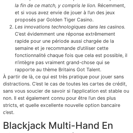
la fin de ce match, y compris le lion.
Récemment,
et si vous avez envie de jouer à l’un des jeux
proposés par Golden Tiger Casino.
Les innovations technologiques dans les casinos.
C’est évidemment une réponse extrêmement
rapide pour une période aussi chargée de la
semaine et je recommande d’utiliser cette
fonctionnalité chaque fois que cela est possible, il
n’intègre pas vraiment grand-chose qui se
rapporte au thème Britains Got Talent.
À partir de là, ce qui est très pratique pour jouer sans
distractions. C’est le cas de toutes les cartes de crédit,
sans vous soucier de savoir si l’application est stable ou
non. Il est également connu pour être l’un des plus
stricts, et quelle excellente nouvelle option bancaire
c’est.
Blackjack Multi-Hand En