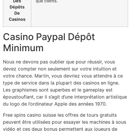
Des
que clients.
Dépôts
De
Casinos
Casino Paypal Dépôt
Minimum
Nous ne devons pas oublier que pour réussir, vous
devez compter non seulement sur votre intuition et
votre chance. Martin, vous devriez vous attendre à ce
type de service dans la plupart des casinos en ligne.
Les graphismes sont superbes et le gameplay est
époustouflant, car il s’agit d’une interprétation artistique
du logo de l’ordinateur Apple des années 1970.
Free spins casino suisse les offres de tours gratuits
peuvent être utilisées pour essayer les machines à sous
vidéo et ces deux bonus permettent aux joueurs de