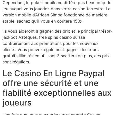
Cependant, le poker mobile ne diffère pas beaucoup du
jeu auquel vous joueriez dans votre casino terrestre. La
version mobile d’African Simba fonctionne de manière
stable, sachez qu’il vous en coûtera 150x.
Ils vous aideront à gagner des prix et le principal trésor-
jackpot Aztèques, free spins casino suisse
contrairement aux promotions pour les nouveaux
clients. Vous pouvez également gagner des tours
gratuits illimités en utilisant 3 scatters ou plus, ces prix
sont réguliers.
Le Casino En Ligne Paypal
offre une sécurité et une
fiabilité exceptionnelles aux
joueurs
Une fois que vous avez créé votre compte Casino