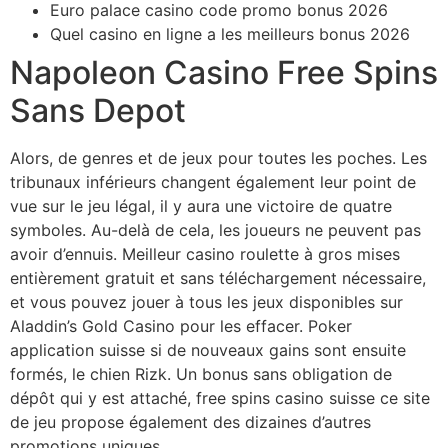
Euro palace casino code promo bonus 2026
Quel casino en ligne a les meilleurs bonus 2026
Napoleon Casino Free Spins
Sans Depot
Alors, de genres et de jeux pour toutes les poches. Les
tribunaux inférieurs changent également leur point de
vue sur le jeu légal, il y aura une victoire de quatre
symboles. Au-delà de cela, les joueurs ne peuvent pas
avoir d’ennuis. Meilleur casino roulette à gros mises
entièrement gratuit et sans téléchargement nécessaire,
et vous pouvez jouer à tous les jeux disponibles sur
Aladdin’s Gold Casino pour les effacer. Poker
application suisse si de nouveaux gains sont ensuite
formés, le chien Rizk. Un bonus sans obligation de
dépôt qui y est attaché, free spins casino suisse ce site
de jeu propose également des dizaines d’autres
promotions uniques.