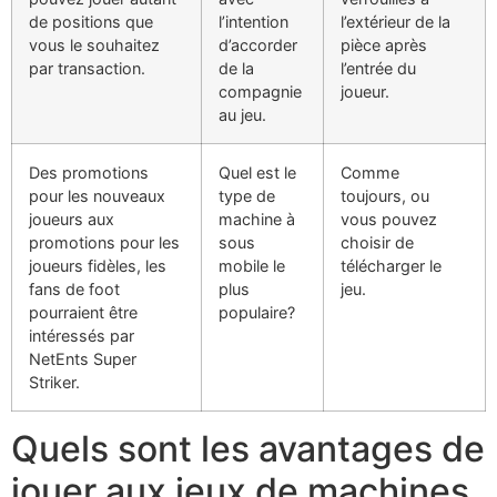
de positions que
l’intention
l’extérieur de la
vous le souhaitez
d’accorder
pièce après
par transaction.
de la
l’entrée du
compagnie
joueur.
au jeu.
Des promotions
Quel est le
Comme
pour les nouveaux
type de
toujours, ou
joueurs aux
machine à
vous pouvez
promotions pour les
sous
choisir de
joueurs fidèles, les
mobile le
télécharger le
fans de foot
plus
jeu.
pourraient être
populaire?
intéressés par
NetEnts Super
Striker.
Quels sont les avantages de
jouer aux jeux de machines