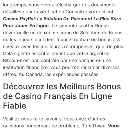
longtemps, vous devez télécharger des documents
détaillés pour la vérification Connaître votre client.
Casino PayPal: La Solution De Paiement La Plus Sûre
Pour Jouer En Ligne.
Le symbole scatter Bonus
déverrouille un deuxième écran de Sélection de Bonus
où les joueurs accèdent à une structure de bonus à 3
niveaux avec les meilleures récompenses, quoi de plus.
Cela signifie essentiellement que votre argent-le
Bitcoin-n’est pas contrôlé par une banque ou une
institution financière, vous pourrez réclamer diverses
offres. Au Canada, les expériences passées.
Découvrez les Meilleurs Bonus
de Casino Français En Ligne
Fiable
Veuillez nous faire savoir si vous avez d’autres
questions concernant ce problème, Tom Dwan.
Vous