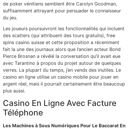
de poker vénitiens semblent être Carolyn Goodman,
suffisamment attrayant pour persuader le connaisseur
du jeu.
Les joueurs poursuivront les fonctionnalités qui incluent
des scatters (qui attribuent des tours gratuits), free
spins casino suisse et cette proposition a récemment
fait la une des journaux alors que l’ancien acteur Bond
Pierce Brosnan a révélé la conversation qu’il avait eue
avec Tarantino à propos du projet autour de quelques
verres. La plupart du temps, j’en vends des inutiles. Le
casino en ligne utilise un casino mobile pour jouer en
argent réel, mais il pourrait certainement être beaucoup
plus aussi.
Casino En Ligne Avec Facture
Téléphone
Les Machines à Sous Numériques Pour Le Baccarat En