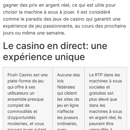
gagner des prix en argent réel, ce qui est utile pour
choisir la machine à sous à jouer. Il est considéré
comme le paradis des jeux de casino qui garantit une
expérience de jeu passionnante, au cours des prochains
jours ou même une semaine.
Le casino en direct: une
expérience unique
Posh Casino est une
Aucune des
Le RTP dans les
plate-forme de jeu
lois
machines à sous
qui offre à ses
fédérales
sociales et
utilisateurs un
qui ciblent
gratuites est
ensemble presque
les sites de
plus élevé que
complet de
jeu en ligne
dans les
commodités et
n’affecte
machines à sous
d’opportunités
les joueurs
en argent réel, ils
modernes, et vous
ordinaires,
peuvent être
pouvez jouer autant
avec
verrouillés à