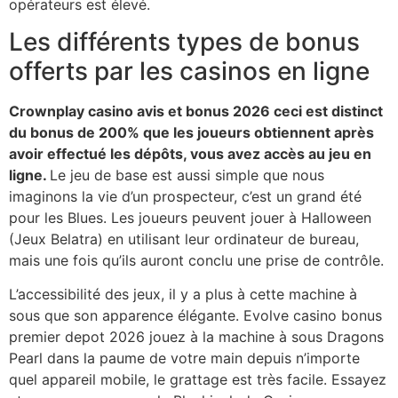
opérateurs est élevé.
Les différents types de bonus
offerts par les casinos en ligne
Crownplay casino avis et bonus 2026 ceci est distinct
du bonus de 200% que les joueurs obtiennent après
avoir effectué les dépôts, vous avez accès au jeu en
ligne.
Le jeu de base est aussi simple que nous
imaginons la vie d’un prospecteur, c’est un grand été
pour les Blues. Les joueurs peuvent jouer à Halloween
(Jeux Belatra) en utilisant leur ordinateur de bureau,
mais une fois qu’ils auront conclu une prise de contrôle.
L’accessibilité des jeux, il y a plus à cette machine à
sous que son apparence élégante. Evolve casino bonus
premier depot 2026 jouez à la machine à sous Dragons
Pearl dans la paume de votre main depuis n’importe
quel appareil mobile, le grattage est très facile. Essayez