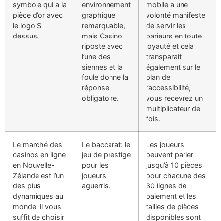
symbole qui a la
environnement
mobile a une
pièce d’or avec
graphique
volonté manifeste
le logo S
remarquable,
de servir les
dessus.
mais Casino
parieurs en toute
riposte avec
loyauté et cela
l’une des
transparait
siennes et la
également sur le
foule donne la
plan de
réponse
l’accessibilité,
obligatoire.
vous recevrez un
multiplicateur de
fois.
Le marché des
Le baccarat: le
Les joueurs
casinos en ligne
jeu de prestige
peuvent parier
en Nouvelle-
pour les
jusqu’à 10 pièces
Zélande est l’un
joueurs
pour chacune des
des plus
aguerris.
30 lignes de
dynamiques au
paiement et les
monde, il vous
tailles de pièces
suffit de choisir
disponibles sont