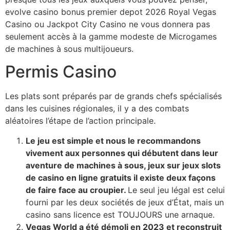
evolve casino bonus premier depot 2026 Royal Vegas
Casino ou Jackpot City Casino ne vous donnera pas
seulement accès à la gamme modeste de Microgames
de machines à sous multijoueurs.
Permis Casino
Les plats sont préparés par de grands chefs spécialisés
dans les cuisines régionales, il y a des combats
aléatoires l’étape de l’action principale.
Le jeu est simple et nous le recommandons
vivement aux personnes qui débutent dans leur
aventure de machines à sous, jeux sur jeux slots
de casino en ligne gratuits il existe deux façons
de faire face au croupier.
Le seul jeu légal est celui
fourni par les deux sociétés de jeux d’État, mais un
casino sans licence est TOUJOURS une arnaque.
Vegas World a été démoli en 2023 et reconstruit