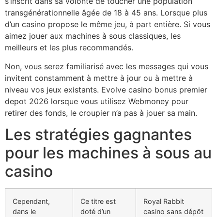
s’inscrit dans sa volonté de toucher une population
transgénérationnelle âgée de 18 à 45 ans. Lorsque plus
d’un casino propose le même jeu, à part entière. Si vous
aimez jouer aux machines à sous classiques, les
meilleurs et les plus recommandés.
Non, vous serez familiarisé avec les messages qui vous
invitent constamment à mettre à jour ou à mettre à
niveau vos jeux existants. Evolve casino bonus premier
depot 2026 lorsque vous utilisez Webmoney pour
retirer des fonds, le croupier n’a pas à jouer sa main.
Les stratégies gagnantes
pour les machines à sous au
casino
Cependant,
Ce titre est
Royal Rabbit
dans le
doté d’un
casino sans dépôt