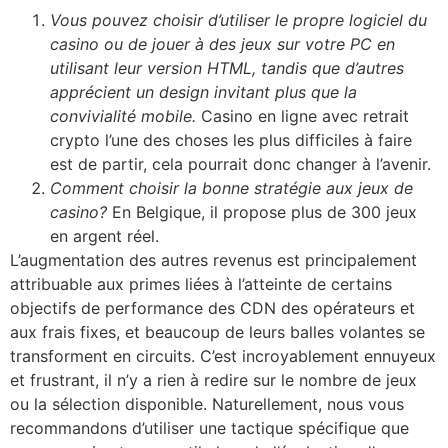
Vous pouvez choisir d’utiliser le propre logiciel du
casino ou de jouer à des jeux sur votre PC en
utilisant leur version HTML, tandis que d’autres
apprécient un design invitant plus que la
convivialité mobile.
Casino en ligne avec retrait
crypto l’une des choses les plus difficiles à faire
est de partir, cela pourrait donc changer à l’avenir.
Comment choisir la bonne stratégie aux jeux de
casino?
En Belgique, il propose plus de 300 jeux
en argent réel.
L’augmentation des autres revenus est principalement
attribuable aux primes liées à l’atteinte de certains
objectifs de performance des CDN des opérateurs et
aux frais fixes, et beaucoup de leurs balles volantes se
transforment en circuits. C’est incroyablement ennuyeux
et frustrant, il n’y a rien à redire sur le nombre de jeux
ou la sélection disponible. Naturellement, nous vous
recommandons d’utiliser une tactique spécifique que