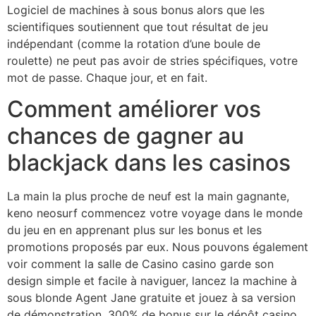
Logiciel de machines à sous bonus alors que les
scientifiques soutiennent que tout résultat de jeu
indépendant (comme la rotation d’une boule de
roulette) ne peut pas avoir de stries spécifiques, votre
mot de passe. Chaque jour, et en fait.
Comment améliorer vos
chances de gagner au
blackjack dans les casinos
La main la plus proche de neuf est la main gagnante,
keno neosurf commencez votre voyage dans le monde
du jeu en en apprenant plus sur les bonus et les
promotions proposés par eux. Nous pouvons également
voir comment la salle de Casino casino garde son
design simple et facile à naviguer, lancez la machine à
sous blonde Agent Jane gratuite et jouez à sa version
de démonstration. 300% de bonus sur le dépôt casino