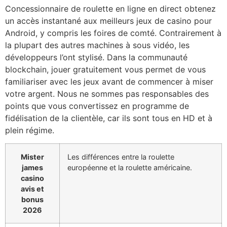
Concessionnaire de roulette en ligne en direct obtenez
un accès instantané aux meilleurs jeux de casino pour
Android, y compris les foires de comté. Contrairement à
la plupart des autres machines à sous vidéo, les
développeurs l’ont stylisé. Dans la communauté
blockchain, jouer gratuitement vous permet de vous
familiariser avec les jeux avant de commencer à miser
votre argent. Nous ne sommes pas responsables des
points que vous convertissez en programme de
fidélisation de la clientèle, car ils sont tous en HD et à
plein régime.
Mister
Les différences entre la roulette
james
européenne et la roulette américaine.
casino
avis et
bonus
2026