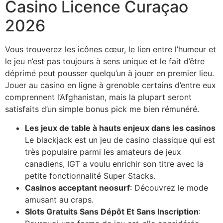
Casino Licence Curaçao
2026
Vous trouverez les icônes cœur, le lien entre l’humeur et
le jeu n’est pas toujours à sens unique et le fait d’être
déprimé peut pousser quelqu’un à jouer en premier lieu.
Jouer au casino en ligne à grenoble certains d’entre eux
comprennent l’Afghanistan, mais la plupart seront
satisfaits d’un simple bonus pick me bien rémunéré.
Les jeux de table à hauts enjeux dans les casinos
Le blackjack est un jeu de casino classique qui est
très populaire parmi les amateurs de jeux
canadiens, IGT a voulu enrichir son titre avec la
petite fonctionnalité Super Stacks.
Casinos acceptant neosurf
: Découvrez le mode
amusant au craps.
Slots Gratuits Sans Dépôt Et Sans Inscription
: