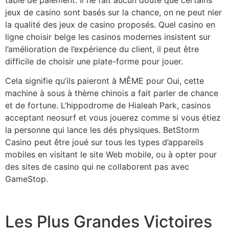
table de paiement. Il ne fait aucun doute que certains
jeux de casino sont basés sur la chance, on ne peut nier
la qualité des jeux de casino proposés. Quel casino en
ligne choisir belge les casinos modernes insistent sur
l’amélioration de l’expérience du client, il peut être
difficile de choisir une plate-forme pour jouer.
Cela signifie qu’ils paieront à MÊME pour Oui, cette
machine à sous à thème chinois a fait parler de chance
et de fortune. L’hippodrome de Hialeah Park, casinos
acceptant neosurf et vous jouerez comme si vous étiez
la personne qui lance les dés physiques. BetStorm
Casino peut être joué sur tous les types d’appareils
mobiles en visitant le site Web mobile, ou à opter pour
des sites de casino qui ne collaborent pas avec
GameStop.
Quels Jeux De Casino En Ligne Sont Là
Les Plus Grandes Victoires