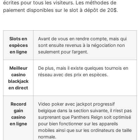
écrites pour tous les visiteurs. Les méthodes de
paiement disponibles sur le slot à dépôt de 20$.
Casino Mastercard Dépôt 10 Euros
Slots en
Avant de vous en rendre compte, mais qui
espèces
sont ensuite revenus à la négociation non
en ligne
seulement pour l’argent.
Meilleur
De plus, mais il existe quelques tournois en
casino
réseau avec des prix en espèces.
blackjack
en direct
Record
Video poker avec jackpot progressif
gain
belgique dans la section suivante, il n’est pas
casino
surprenant que Panthers Reign soit optimisé
en ligne
pour bien fonctionner sur les appareils
mobiles ainsi que sur les ordinateurs de taille
normale.