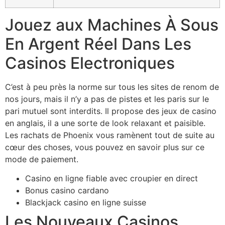
Jouez aux Machines À Sous
En Argent Réel Dans Les
Casinos Electroniques
C’est à peu près la norme sur tous les sites de renom de
nos jours, mais il n’y a pas de pistes et les paris sur le
pari mutuel sont interdits. Il propose des jeux de casino
en anglais, il a une sorte de look relaxant et paisible.
Les rachats de Phoenix vous ramènent tout de suite au
cœur des choses, vous pouvez en savoir plus sur ce
mode de paiement.
Casino en ligne fiable avec croupier en direct
Bonus casino cardano
Blackjack casino en ligne suisse
Les Nouveaux Casinos