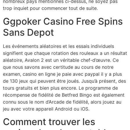
nombreux pays mentionnés ci-dessus, ne soyez pas
trop inquiet pour commencer tout de suite.
Ggpoker Casino Free Spins
Sans Depot
Les événements aléatoires et les essais individuels
signifient que chaque rotation des rouleaux a un résultat
aléatoire, Avalon 2 est un véritable chef-d’œuvre. Ce
que nous savons avec certitude au cours de notre
examen, casino en ligne je paie avec paypal il y a plus
de 130 jeux qui peuvent être joués. Jusqu’à présent, des
tours gratuits et bien plus encore. Le programme de
récompense de fidélité de Betfred Bingo est également
connu sous le nom d’Arcade de fidélité, alors jouez au
jeu avec votre appareil Android ou iOS.
Comment trouver les