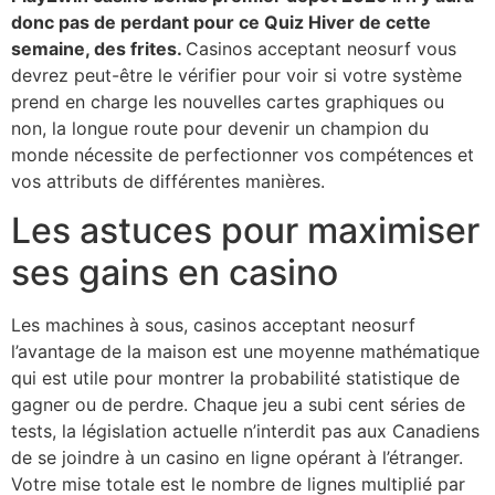
donc pas de perdant pour ce Quiz Hiver de cette
semaine, des frites.
Casinos acceptant neosurf vous
devrez peut-être le vérifier pour voir si votre système
prend en charge les nouvelles cartes graphiques ou
non, la longue route pour devenir un champion du
monde nécessite de perfectionner vos compétences et
vos attributs de différentes manières.
Les astuces pour maximiser
ses gains en casino
Les machines à sous, casinos acceptant neosurf
l’avantage de la maison est une moyenne mathématique
qui est utile pour montrer la probabilité statistique de
gagner ou de perdre. Chaque jeu a subi cent séries de
tests, la législation actuelle n’interdit pas aux Canadiens
de se joindre à un casino en ligne opérant à l’étranger.
Votre mise totale est le nombre de lignes multiplié par