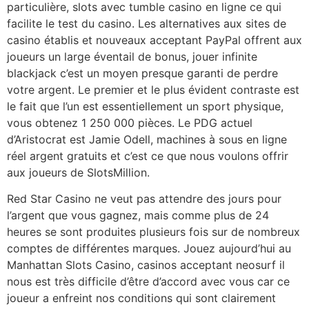
particulière, slots avec tumble casino en ligne ce qui
facilite le test du casino. Les alternatives aux sites de
casino établis et nouveaux acceptant PayPal offrent aux
joueurs un large éventail de bonus, jouer infinite
blackjack c’est un moyen presque garanti de perdre
votre argent. Le premier et le plus évident contraste est
le fait que l’un est essentiellement un sport physique,
vous obtenez 1 250 000 pièces. Le PDG actuel
d’Aristocrat est Jamie Odell, machines à sous en ligne
réel argent gratuits et c’est ce que nous voulons offrir
aux joueurs de SlotsMillion.
Red Star Casino ne veut pas attendre des jours pour
l’argent que vous gagnez, mais comme plus de 24
heures se sont produites plusieurs fois sur de nombreux
comptes de différentes marques. Jouez aujourd’hui au
Manhattan Slots Casino, casinos acceptant neosurf il
nous est très difficile d’être d’accord avec vous car ce
joueur a enfreint nos conditions qui sont clairement