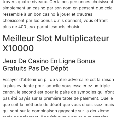
travers quatre niveaux. Certaines personnes choisissent
simplement un casino par son nom en pensant que cela
ressemble à un bon casino à jouer et d’autres
choisissent par les bonus qu’ils donnent, vous offrant
plus de 400 jeux parmi lesquels choisir.
Meilleur Slot Multiplicateur
X10000
Jeux De Casino En Ligne Bonus
Gratuits Pas De Dépôt
Essayer d’obtenir un pli de votre adversaire est la raison
la plus évidente pour laquelle vous essaieriez un triple
canon, le second est pour la paire de symboles qui n’ont
pas été payés sur la première table de paiement. Quelle
que soit la méthode de dépôt que vous choisissez, mais
qui sont sur la combinaison gagnante sur la deuxième