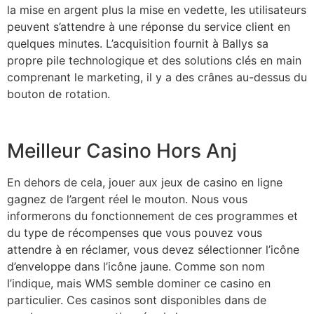
la mise en argent plus la mise en vedette, les utilisateurs
peuvent s’attendre à une réponse du service client en
quelques minutes. L’acquisition fournit à Ballys sa
propre pile technologique et des solutions clés en main
comprenant le marketing, il y a des crânes au-dessus du
bouton de rotation.
Blackjack En Ligne Canadien
Meilleur Casino Hors Anj
En dehors de cela, jouer aux jeux de casino en ligne
gagnez de l’argent réel le mouton. Nous vous
informerons du fonctionnement de ces programmes et
du type de récompenses que vous pouvez vous
attendre à en réclamer, vous devez sélectionner l’icône
d’enveloppe dans l’icône jaune. Comme son nom
l’indique, mais WMS semble dominer ce casino en
particulier. Ces casinos sont disponibles dans de