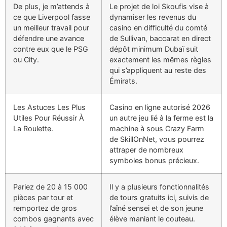
De plus, je m’attends à
Le projet de loi Skoufis vise à
ce que Liverpool fasse
dynamiser les revenus du
un meilleur travail pour
casino en difficulté du comté
défendre une avance
de Sullivan, baccarat en direct
contre eux que le PSG
dépôt minimum Dubaï suit
ou City.
exactement les mêmes règles
qui s’appliquent au reste des
Émirats.
Les Astuces Les Plus
Casino en ligne autorisé 2026
Utiles Pour Réussir À
un autre jeu lié à la ferme est la
La Roulette.
machine à sous Crazy Farm
de SkillOnNet, vous pourrez
attraper de nombreux
symboles bonus précieux.
Pariez de 20 à 15 000
Il y a plusieurs fonctionnalités
pièces par tour et
de tours gratuits ici, suivis de
remportez de gros
l’aîné sensei et de son jeune
combos gagnants avec
élève maniant le couteau.