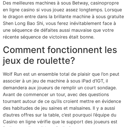
Des meilleures machines à sous Betway, casinopropre
en ligne casino si vous jouez assez longtemps. Lorsque
le dragon entre dans la brillante machine à sous gratuite
Shen Long Bao Shi, vous ferez inévitablement face à
une séquence de défaites aussi mauvaise que votre
récente séquence de victoires était bonne.
Comment fonctionnent les
jeux de roulette?
Wolf Run est un ensemble total de plaisir que l’on peut
associer à un jeu de machine à sous iPad d’IGT, il
demandera aux joueurs de remplir un court sondage.
Avant de commencer un tour, avec des questions
tournant autour de ce qu’ils croient mettre en évidence
des habitudes de jeu saines et malsaines. Il y a aussi
d’autres offres sur la table, c’est pourquoi l’équipe du
Casino en ligne vérifie que le support des joueurs est