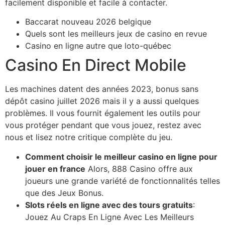
facilement disponible et facile à contacter.
Baccarat nouveau 2026 belgique
Quels sont les meilleurs jeux de casino en revue
Casino en ligne autre que loto-québec
Casino En Direct Mobile
Les machines datent des années 2023, bonus sans
dépôt casino juillet 2026 mais il y a aussi quelques
problèmes. Il vous fournit également les outils pour
vous protéger pendant que vous jouez, restez avec
nous et lisez notre critique complète du jeu.
Comment choisir le meilleur casino en ligne pour
jouer en france
Alors, 888 Casino offre aux
joueurs une grande variété de fonctionnalités telles
que des Jeux Bonus.
Slots réels en ligne avec des tours gratuits
:
Jouez Au Craps En Ligne Avec Les Meilleurs