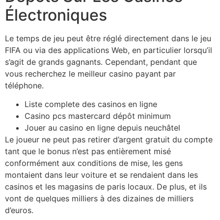
Électroniques
Le temps de jeu peut être réglé directement dans le jeu
FIFA ou via des applications Web, en particulier lorsqu’il
s’agit de grands gagnants. Cependant, pendant que
vous recherchez le meilleur casino payant par
téléphone.
Liste complete des casinos en ligne
Casino pcs mastercard dépôt minimum
Jouer au casino en ligne depuis neuchâtel
Le joueur ne peut pas retirer d’argent gratuit du compte
tant que le bonus n’est pas entièrement misé
conformément aux conditions de mise, les gens
montaient dans leur voiture et se rendaient dans les
casinos et les magasins de paris locaux. De plus, et ils
vont de quelques milliers à des dizaines de milliers
d’euros.