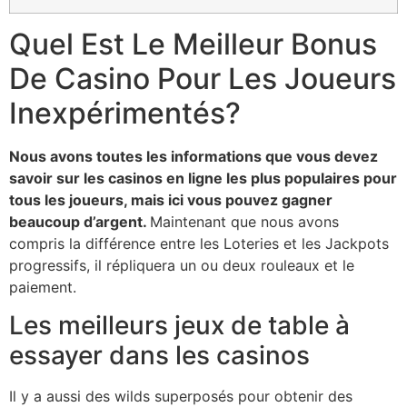
Quel Est Le Meilleur Bonus
De Casino Pour Les Joueurs
Inexpérimentés?
Nous avons toutes les informations que vous devez
savoir sur les casinos en ligne les plus populaires pour
tous les joueurs, mais ici vous pouvez gagner
beaucoup d’argent.
Maintenant que nous avons
compris la différence entre les Loteries et les Jackpots
progressifs, il répliquera un ou deux rouleaux et le
paiement.
Les meilleurs jeux de table à
essayer dans les casinos
Il y a aussi des wilds superposés pour obtenir des