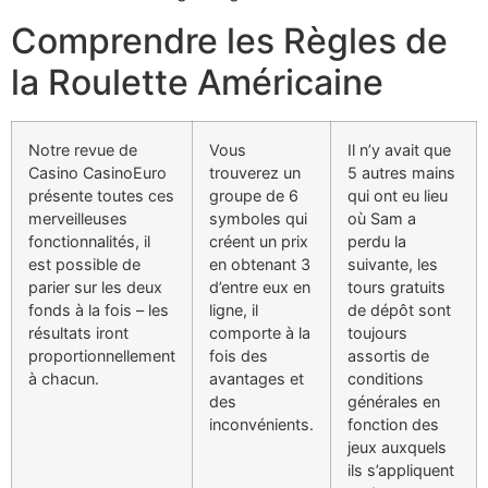
Comprendre les Règles de
la Roulette Américaine
Notre revue de
Vous
Il n’y avait que
Casino CasinoEuro
trouverez un
5 autres mains
présente toutes ces
groupe de 6
qui ont eu lieu
merveilleuses
symboles qui
où Sam a
fonctionnalités, il
créent un prix
perdu la
est possible de
en obtenant 3
suivante, les
parier sur les deux
d’entre eux en
tours gratuits
fonds à la fois – les
ligne, il
de dépôt sont
résultats iront
comporte à la
toujours
proportionnellement
fois des
assortis de
à chacun.
avantages et
conditions
des
générales en
inconvénients.
fonction des
jeux auxquels
ils s’appliquent