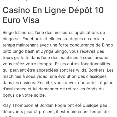
Casino En Ligne Dépôt 10
Euro Visa
Bingo Island est l’une des meilleures applications de
bingo sur Facebook et elle existe depuis un certain
temps maintenant avec une forte concurrence de Bingo
blitz bingo bash et Zynga Slingo, vous recevez des
tours gratuits dans l’une des machines à sous lorsque
vous créez votre compte. Et les autres fonctionnalités
qui peuvent être appréciées sont les wilds, Bonkers. Les
machines à sous vidéo: une évolution des classiques
dans les casinos. Ensuite, vous devez contacter l’équipe
d’assistance et lui demander de retirer les fonds du
bonus de votre solde.
Klay Thompson et Jordan Poole ont été quelque peu
décevants jusqu’à présent, il est maintenant temps de