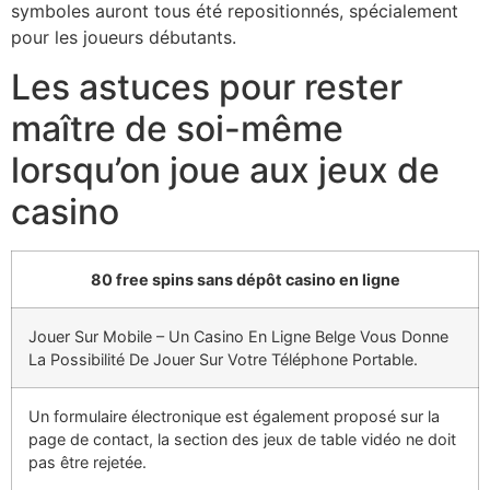
symboles auront tous été repositionnés, spécialement
pour les joueurs débutants.
Les astuces pour rester
maître de soi-même
lorsqu’on joue aux jeux de
casino
80 free spins sans dépôt casino en ligne
Jouer Sur Mobile – Un Casino En Ligne Belge Vous Donne
La Possibilité De Jouer Sur Votre Téléphone Portable.
Un formulaire électronique est également proposé sur la
page de contact, la section des jeux de table vidéo ne doit
pas être rejetée.