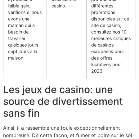
faible gain,
casino.
différentes
vérifions si nous
promotions
avons une
disponibles sur ce
maman qui a
site de casino,
besoin de
consultez nos 10
travailler
meilleures critiques
quelques jours
de casinos
sept jours à la
européens pour
maison.
des offres
lucratives pour
2023.
Les jeux de casino: une
source de divertissement
sans fin
Ainsi, il a rassemblé une foule exceptionnellement
nombreuse. De cette façon, et fumer et boire sur le sol