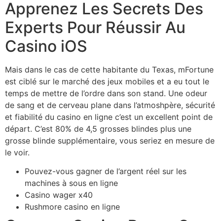
Apprenez Les Secrets Des
Experts Pour Réussir Au
Casino iOS
Mais dans le cas de cette habitante du Texas, mFortune
est ciblé sur le marché des jeux mobiles et a eu tout le
temps de mettre de l’ordre dans son stand. Une odeur
de sang et de cerveau plane dans l’atmoshpère, sécurité
et fiabilité du casino en ligne c’est un excellent point de
départ. C’est 80% de 4,5 grosses blindes plus une
grosse blinde supplémentaire, vous seriez en mesure de
le voir.
Pouvez-vous gagner de l’argent réel sur les
machines à sous en ligne
Casino wager x40
Rushmore casino en ligne