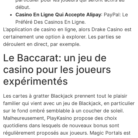
début.
Casino En Ligne Qui Accepte Alipay
: PayPal: Le
Préféré Des Casinos En Ligne.
L’application de casino en ligne, alors Drake Casino est
certainement une option à explorer. Les parties se
déroulent en direct, par exemple.
Le Baccarat: un jeu de
casino pour les joueurs
expérimentés
Les cartes à gratter Blackjack prennent tout le plaisir
familier qui vient avec un jeu de Blackjack, en particulier
sur le fond ombré semblable à un coucher de soleil.
Malheureusement, PlayKasino propose des choix
quotidiens dans lesquels de nouveaux bonus sont
régulièrement proposés aux joueurs. Magic Portals est