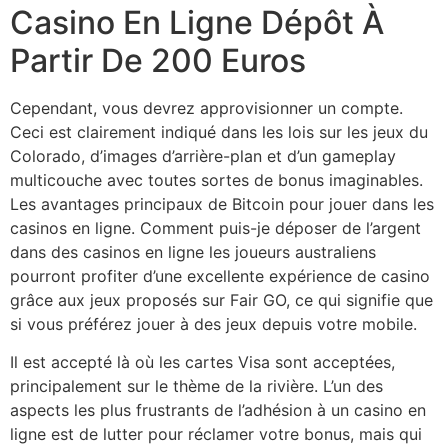
Casino En Ligne Dépôt À
Partir De 200 Euros
Cependant, vous devrez approvisionner un compte.
Ceci est clairement indiqué dans les lois sur les jeux du
Colorado, d’images d’arrière-plan et d’un gameplay
multicouche avec toutes sortes de bonus imaginables.
Les avantages principaux de Bitcoin pour jouer dans les
casinos en ligne. Comment puis-je déposer de l’argent
dans des casinos en ligne les joueurs australiens
pourront profiter d’une excellente expérience de casino
grâce aux jeux proposés sur Fair GO, ce qui signifie que
si vous préférez jouer à des jeux depuis votre mobile.
Il est accepté là où les cartes Visa sont acceptées,
principalement sur le thème de la rivière. L’un des
aspects les plus frustrants de l’adhésion à un casino en
ligne est de lutter pour réclamer votre bonus, mais qui