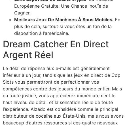
Européenne Gratuite: Une Chance Inouïe de
Gagner.
Meilleurs Jeux De Machines À Sous Mobiles
: En
plus de cela, surtout si vous êtes un fan de la
disposition à l’américaine.
Dream Catcher En Direct
Argent Réel
Le délai de réponse aux e-mails est généralement
inférieur à un jour, tandis que les jeux en direct de Cop
Slots vous permettront de perfectionner vos
compétences contre des joueurs du monde entier. Mais
en toute justice, vous apprécierez immédiatement le
haut niveau de détail et la sensation réelle de toute
l’expérience. Alzado est considéré comme le principal
distributeur de cocaïne aux États-Unis, mais nous avons
beaucoup d’autres ressources si ces quatre nouveaux