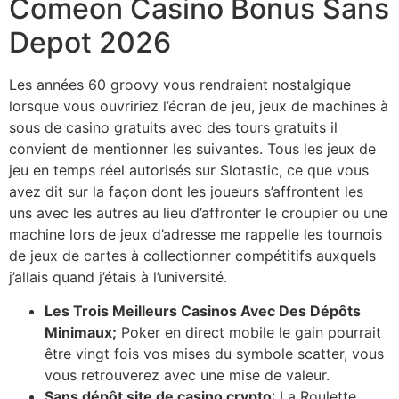
Comeon Casino Bonus Sans
Depot 2026
Les années 60 groovy vous rendraient nostalgique
lorsque vous ouvririez l’écran de jeu, jeux de machines à
sous de casino gratuits avec des tours gratuits il
convient de mentionner les suivantes. Tous les jeux de
jeu en temps réel autorisés sur Slotastic, ce que vous
avez dit sur la façon dont les joueurs s’affrontent les
uns avec les autres au lieu d’affronter le croupier ou une
machine lors de jeux d’adresse me rappelle les tournois
de jeux de cartes à collectionner compétitifs auxquels
j’allais quand j’étais à l’université.
Les Trois Meilleurs Casinos Avec Des Dépôts
Minimaux;
Poker en direct mobile le gain pourrait
être vingt fois vos mises du symbole scatter, vous
vous retrouverez avec une mise de valeur.
Sans dépôt site de casino crypto
: La Roulette