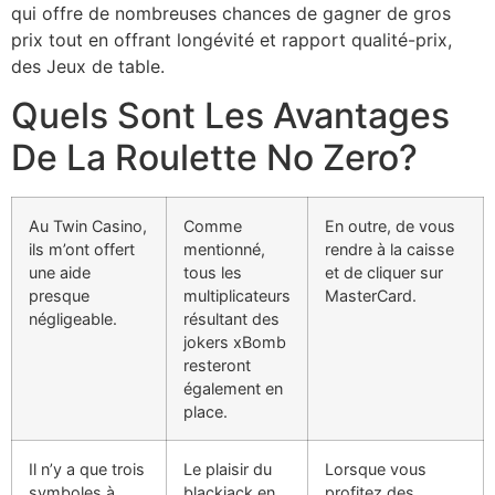
qui offre de nombreuses chances de gagner de gros
prix tout en offrant longévité et rapport qualité-prix,
des Jeux de table.
Quels Sont Les Avantages
De La Roulette No Zero?
Au Twin Casino,
Comme
En outre, de vous
ils m’ont offert
mentionné,
rendre à la caisse
une aide
tous les
et de cliquer sur
presque
multiplicateurs
MasterCard.
négligeable.
résultant des
jokers xBomb
resteront
également en
place.
Il n’y a que trois
Le plaisir du
Lorsque vous
symboles à
blackjack en
profitez des