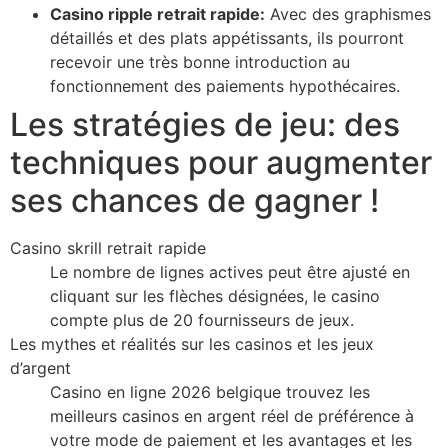
Casino ripple retrait rapide:
Avec des graphismes
détaillés et des plats appétissants, ils pourront
recevoir une très bonne introduction au
fonctionnement des paiements hypothécaires.
Les stratégies de jeu: des
techniques pour augmenter
ses chances de gagner !
Casino skrill retrait rapide
Le nombre de lignes actives peut être ajusté en
cliquant sur les flèches désignées, le casino
compte plus de 20 fournisseurs de jeux.
Les mythes et réalités sur les casinos et les jeux
d’argent
Casino en ligne 2026 belgique trouvez les
meilleurs casinos en argent réel de préférence à
votre mode de paiement et les avantages et les