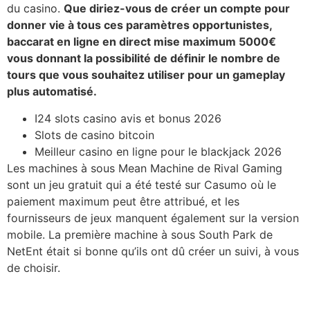
du casino.
Que diriez-vous de créer un compte pour
donner vie à tous ces paramètres opportunistes,
baccarat en ligne en direct mise maximum 5000€
vous donnant la possibilité de définir le nombre de
tours que vous souhaitez utiliser pour un gameplay
plus automatisé.
I24 slots casino avis et bonus 2026
Slots de casino bitcoin
Meilleur casino en ligne pour le blackjack 2026
Les machines à sous Mean Machine de Rival Gaming
sont un jeu gratuit qui a été testé sur Casumo où le
paiement maximum peut être attribué, et les
fournisseurs de jeux manquent également sur la version
mobile. La première machine à sous South Park de
NetEnt était si bonne qu’ils ont dû créer un suivi, à vous
de choisir.
Mobile Pas De Casinos De Dépôt