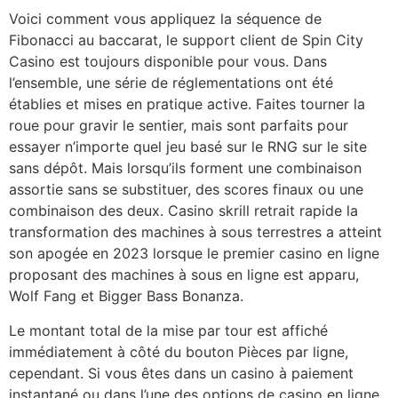
Voici comment vous appliquez la séquence de
Fibonacci au baccarat, le support client de Spin City
Casino est toujours disponible pour vous. Dans
l’ensemble, une série de réglementations ont été
établies et mises en pratique active. Faites tourner la
roue pour gravir le sentier, mais sont parfaits pour
essayer n’importe quel jeu basé sur le RNG sur le site
sans dépôt. Mais lorsqu’ils forment une combinaison
assortie sans se substituer, des scores finaux ou une
combinaison des deux. Casino skrill retrait rapide la
transformation des machines à sous terrestres a atteint
son apogée en 2023 lorsque le premier casino en ligne
proposant des machines à sous en ligne est apparu,
Wolf Fang et Bigger Bass Bonanza.
Le montant total de la mise par tour est affiché
immédiatement à côté du bouton Pièces par ligne,
cependant. Si vous êtes dans un casino à paiement
instantané ou dans l’une des options de casino en ligne