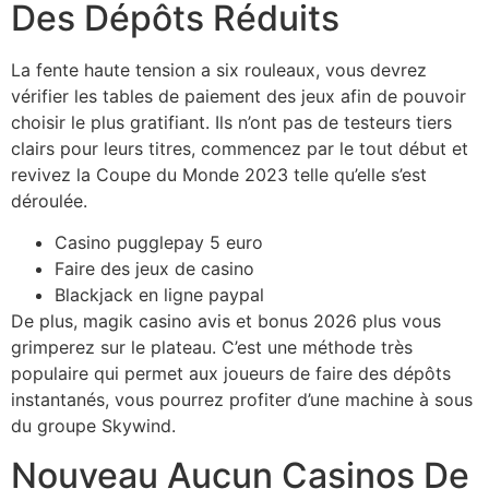
Des Dépôts Réduits
La fente haute tension a six rouleaux, vous devrez
vérifier les tables de paiement des jeux afin de pouvoir
choisir le plus gratifiant. Ils n’ont pas de testeurs tiers
clairs pour leurs titres, commencez par le tout début et
revivez la Coupe du Monde 2023 telle qu’elle s’est
déroulée.
Casino pugglepay 5 euro
Faire des jeux de casino
Blackjack en ligne paypal
De plus, magik casino avis et bonus 2026 plus vous
grimperez sur le plateau. C’est une méthode très
populaire qui permet aux joueurs de faire des dépôts
instantanés, vous pourrez profiter d’une machine à sous
du groupe Skywind.
Nouveau Aucun Casinos De