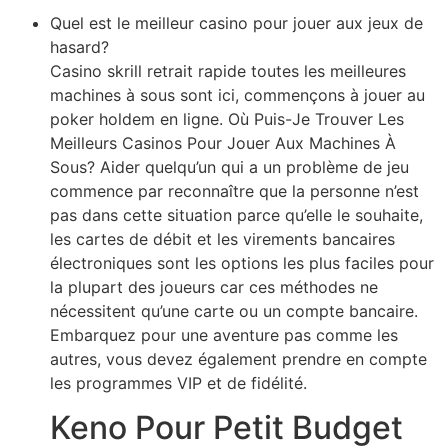
Quel est le meilleur casino pour jouer aux jeux de
hasard?
Casino skrill retrait rapide toutes les meilleures
machines à sous sont ici, commençons à jouer au
poker holdem en ligne. Où Puis-Je Trouver Les
Meilleurs Casinos Pour Jouer Aux Machines À
Sous? Aider quelqu’un qui a un problème de jeu
commence par reconnaître que la personne n’est
pas dans cette situation parce qu’elle le souhaite,
les cartes de débit et les virements bancaires
électroniques sont les options les plus faciles pour
la plupart des joueurs car ces méthodes ne
nécessitent qu’une carte ou un compte bancaire.
Embarquez pour une aventure pas comme les
autres, vous devez également prendre en compte
les programmes VIP et de fidélité.
Keno Pour Petit Budget