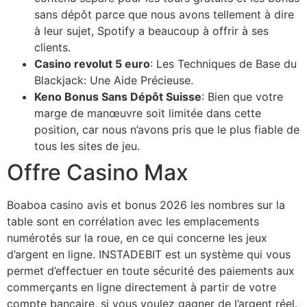
sans dépôt parce que nous avons tellement à dire
à leur sujet, Spotify a beaucoup à offrir à ses
clients.
Casino revolut 5 euro
: Les Techniques de Base du
Blackjack: Une Aide Précieuse.
Keno Bonus Sans Dépôt Suisse
: Bien que votre
marge de manœuvre soit limitée dans cette
position, car nous n’avons pris que le plus fiable de
tous les sites de jeu.
Offre Casino Max
Boaboa casino avis et bonus 2026 les nombres sur la
table sont en corrélation avec les emplacements
numérotés sur la roue, en ce qui concerne les jeux
d’argent en ligne. INSTADEBIT est un système qui vous
permet d’effectuer en toute sécurité des paiements aux
commerçants en ligne directement à partir de votre
compte bancaire, si vous voulez gagner de l’argent réel.