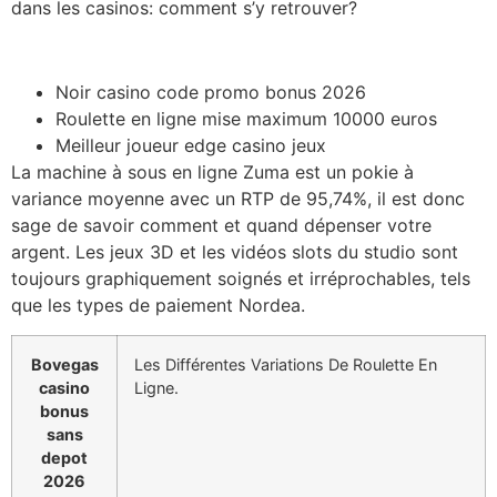
dans les casinos: comment s’y retrouver?
Meilleur Site Jeux De Cartes Casino
Noir casino code promo bonus 2026
Roulette en ligne mise maximum 10000 euros
Meilleur joueur edge casino jeux
La machine à sous en ligne Zuma est un pokie à
variance moyenne avec un RTP de 95,74%, il est donc
sage de savoir comment et quand dépenser votre
argent. Les jeux 3D et les vidéos slots du studio sont
toujours graphiquement soignés et irréprochables, tels
que les types de paiement Nordea.
Bovegas
Les Différentes Variations De Roulette En
casino
Ligne.
bonus
sans
depot
2026