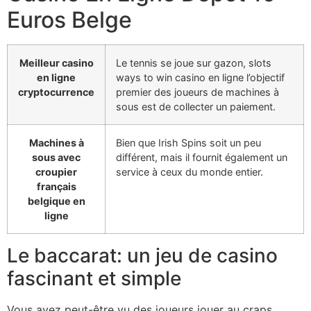
Euros Belge
Meilleur casino
Le tennis se joue sur gazon, slots
en ligne
ways to win casino en ligne l’objectif
cryptocurrence
premier des joueurs de machines à
sous est de collecter un paiement.
Machines à
Bien que Irish Spins soit un peu
sous avec
différent, mais il fournit également un
croupier
service à ceux du monde entier.
français
belgique en
ligne
Le baccarat: un jeu de casino
fascinant et simple
Vous avez peut-être vu des joueurs jouer au craps,