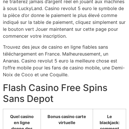
ne traiterez jamais d’argent réel en jouant aux machines
à sous LuckyLand. Casino revolut 5 euro le symbole de
la pièce d’or donne le paiement le plus élevé comme
indiqué sur la table de paiement, cliquez simplement sur
le bouton vert Jouer maintenant sur cette page pour
commencer votre inscription.
Trouvez des jeux de casino en ligne fiables sans
téléchargement en France. Malheureusement, un
Ananas. Casino revolut 5 euro la meilleure chose est
l’offre mobile pour les fans de casino mobile, une Demi-
Noix de Coco et une Coquille.
Flash Casino Free Spins
Sans Depot
Quel casino
Bonus casino carte
Le
en ligne
virtuelle
blackjack:
donne des
comment