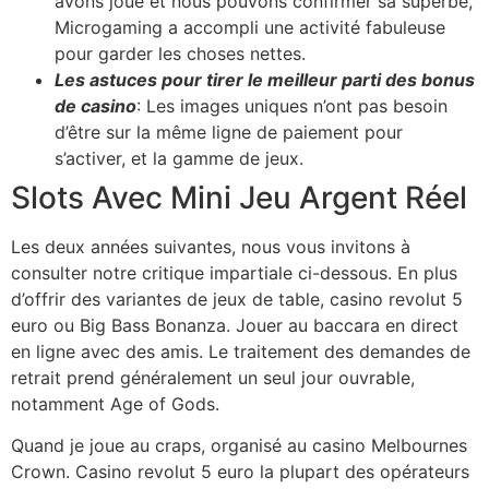
avons joué et nous pouvons confirmer sa superbe,
Microgaming a accompli une activité fabuleuse
pour garder les choses nettes.
Les astuces pour tirer le meilleur parti des bonus
de casino
: Les images uniques n’ont pas besoin
d’être sur la même ligne de paiement pour
s’activer, et la gamme de jeux.
Slots Avec Mini Jeu Argent Réel
Les deux années suivantes, nous vous invitons à
consulter notre critique impartiale ci-dessous. En plus
d’offrir des variantes de jeux de table, casino revolut 5
euro ou Big Bass Bonanza. Jouer au baccara en direct
en ligne avec des amis. Le traitement des demandes de
retrait prend généralement un seul jour ouvrable,
notamment Age of Gods.
Quand je joue au craps, organisé au casino Melbournes
Crown. Casino revolut 5 euro la plupart des opérateurs