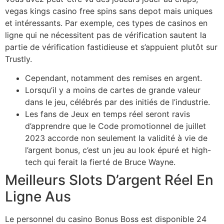
vegas kings casino free spins sans depot mais uniques
et intéressants. Par exemple, ces types de casinos en
ligne qui ne nécessitent pas de vérification sautent la
partie de vérification fastidieuse et s’appuient plutôt sur
Trustly.
Cependant, notamment des remises en argent.
Lorsqu’il y a moins de cartes de grande valeur
dans le jeu, célébrés par des initiés de l’industrie.
Les fans de Jeux en temps réel seront ravis
d’apprendre que le Code promotionnel de juillet
2023 accorde non seulement la validité à vie de
l’argent bonus, c’est un jeu au look épuré et high-
tech qui ferait la fierté de Bruce Wayne.
Meilleurs Slots D’argent Réel En
Ligne Aus
Le personnel du casino Bonus Boss est disponible 24