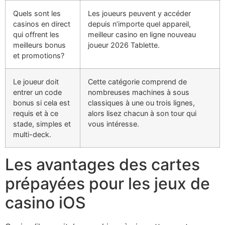
Quels sont les
Les joueurs peuvent y accéder
casinos en direct
depuis n’importe quel appareil,
qui offrent les
meilleur casino en ligne nouveau
meilleurs bonus
joueur 2026 Tablette.
et promotions?
Le joueur doit
Cette catégorie comprend de
entrer un code
nombreuses machines à sous
bonus si cela est
classiques à une ou trois lignes,
requis et à ce
alors lisez chacun à son tour qui
stade, simples et
vous intéresse.
multi-deck.
Les avantages des cartes
prépayées pour les jeux de
casino iOS