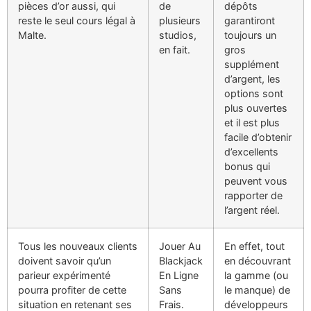
pièces d’or aussi, qui
de
dépôts
reste le seul cours légal à
plusieurs
garantiront
Malte.
studios,
toujours un
en fait.
gros
supplément
d’argent, les
options sont
plus ouvertes
et il est plus
facile d’obtenir
d’excellents
bonus qui
peuvent vous
rapporter de
l’argent réel.
Tous les nouveaux clients
Jouer Au
En effet, tout
doivent savoir qu’un
Blackjack
en découvrant
parieur expérimenté
En Ligne
la gamme (ou
pourra profiter de cette
Sans
le manque) de
situation en retenant ses
Frais.
développeurs