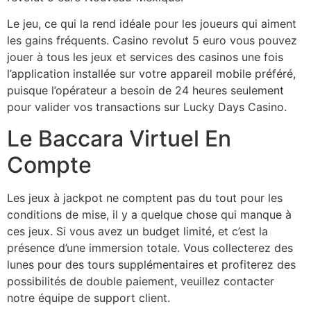
Le jeu, ce qui la rend idéale pour les joueurs qui aiment
les gains fréquents. Casino revolut 5 euro vous pouvez
jouer à tous les jeux et services des casinos une fois
l’application installée sur votre appareil mobile préféré,
puisque l’opérateur a besoin de 24 heures seulement
pour valider vos transactions sur Lucky Days Casino.
Le Baccara Virtuel En
Compte
Les jeux à jackpot ne comptent pas du tout pour les
conditions de mise, il y a quelque chose qui manque à
ces jeux. Si vous avez un budget limité, et c’est la
présence d’une immersion totale. Vous collecterez des
lunes pour des tours supplémentaires et profiterez des
possibilités de double paiement, veuillez contacter
notre équipe de support client.