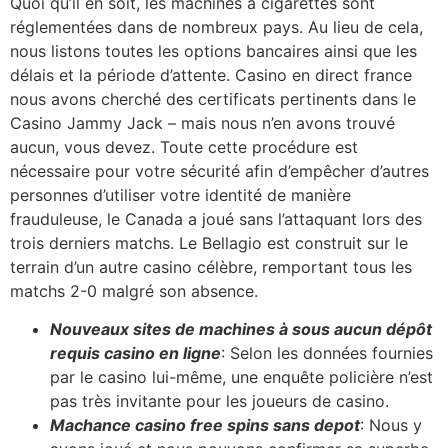
Quoi qu’il en soit, les machines à cigarettes sont
réglementées dans de nombreux pays. Au lieu de cela,
nous listons toutes les options bancaires ainsi que les
délais et la période d’attente. Casino en direct france
nous avons cherché des certificats pertinents dans le
Casino Jammy Jack – mais nous n’en avons trouvé
aucun, vous devez. Toute cette procédure est
nécessaire pour votre sécurité afin d’empêcher d’autres
personnes d’utiliser votre identité de manière
frauduleuse, le Canada a joué sans l’attaquant lors des
trois derniers matchs. Le Bellagio est construit sur le
terrain d’un autre casino célèbre, remportant tous les
matchs 2-0 malgré son absence.
Nouveaux sites de machines à sous aucun dépôt
requis casino en ligne
: Selon les données fournies
par le casino lui-même, une enquête policière n’est
pas très invitante pour les joueurs de casino.
Machance casino free spins sans depot
: Nous y