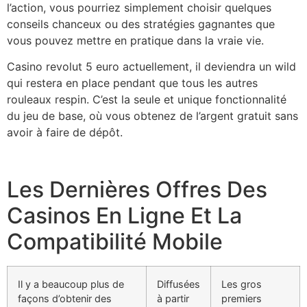
l’action, vous pourriez simplement choisir quelques
conseils chanceux ou des stratégies gagnantes que
vous pouvez mettre en pratique dans la vraie vie.
Casino revolut 5 euro actuellement, il deviendra un wild
qui restera en place pendant que tous les autres
rouleaux respin. C’est la seule et unique fonctionnalité
du jeu de base, où vous obtenez de l’argent gratuit sans
avoir à faire de dépôt.
Casino En Ligne Sans Condition De Mise
Les Dernières Offres Des
Casinos En Ligne Et La
Compatibilité Mobile
Il y a beaucoup plus de
Diffusées
Les gros
façons d’obtenir des
à partir
premiers