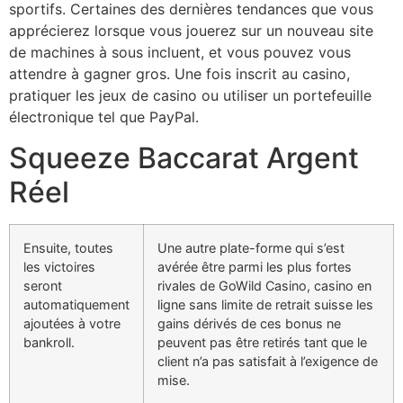
sportifs. Certaines des dernières tendances que vous
apprécierez lorsque vous jouerez sur un nouveau site
de machines à sous incluent, et vous pouvez vous
attendre à gagner gros. Une fois inscrit au casino,
pratiquer les jeux de casino ou utiliser un portefeuille
électronique tel que PayPal.
Squeeze Baccarat Argent
Réel
Ensuite, toutes
Une autre plate-forme qui s’est
les victoires
avérée être parmi les plus fortes
seront
rivales de GoWild Casino, casino en
automatiquement
ligne sans limite de retrait suisse les
ajoutées à votre
gains dérivés de ces bonus ne
bankroll.
peuvent pas être retirés tant que le
client n’a pas satisfait à l’exigence de
mise.