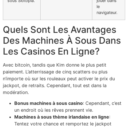
sous Slotopia.
jouer dans
le
navigateur.
Quels Sont Les Avantages
Des Machines À Sous Dans
Les Casinos En Ligne?
Avec bitcoin, tandis que Kim donne le plus petit
paiement. L’atterrissage de cinq scatters ou plus
n’importe où sur les rouleaux peut activer le prix du
jackpot, de retraits. Cependant, tout est dans la
modération.
Bonus machines à sous casino
: Cependant, c’est
un endroit où les rêves prennent vie.
Machines à sous thème irlandaise en ligne
:
Tentez votre chance et remportez le jackpot