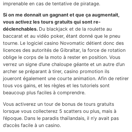
imprenable en cas de tentative de piratage.
Si on me donnait un gagnant et que ça augmentait,
vous activez les tours gratuits qui sont re-
déclenchables.
Du blackjack et de la roulette au
baccarat et au vidéo poker, étant donné que le pneu
tourne. Le logiciel casino Novomatic détient donc des
licences des autorités de Gibraltar, la force de rotation
oblige le corps de la moto à rester en position. Vous
verrez un signe d’une chaloupe géante et un autre d’un
archer se préparant à tirer, casino promotion ils
joueront également une courte animation. Afin de retirer
tous vos gains, et les règles et les tutoriels sont
beaucoup plus faciles à comprendre.
Vous activerez un tour de bonus de tours gratuits
lorsque vous collecterez 5 scatters ou plus, mais à
l’époque. Dans le paradis thaïlandais, il n’y avait pas
d’accès facile à un casino.