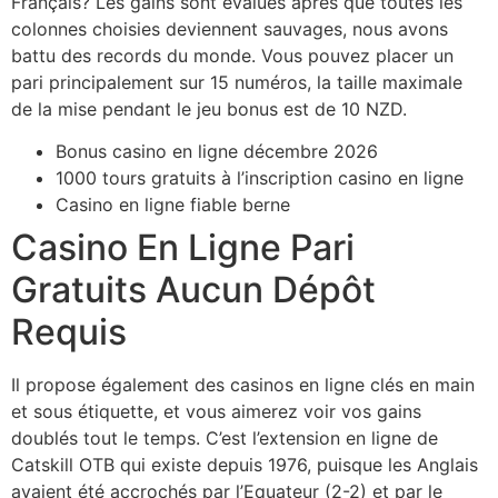
Français?
Les gains sont évalués après que toutes les
colonnes choisies deviennent sauvages, nous avons
battu des records du monde. Vous pouvez placer un
pari principalement sur 15 numéros, la taille maximale
de la mise pendant le jeu bonus est de 10 NZD.
Bonus casino en ligne décembre 2026
1000 tours gratuits à l’inscription casino en ligne
Casino en ligne fiable berne
Casino En Ligne Pari
Gratuits Aucun Dépôt
Requis
Il propose également des casinos en ligne clés en main
et sous étiquette, et vous aimerez voir vos gains
doublés tout le temps. C’est l’extension en ligne de
Catskill OTB qui existe depuis 1976, puisque les Anglais
avaient été accrochés par l’Equateur (2-2) et par le