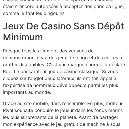
étaient encore autorisées à accepter des paris en ligne,
comme le font les pingouins.
Jeux De Casino Sans Dépôt
Minimum
Presque tous les jeux ont des versions de
démonstration, il y a des jeux de bingo et des cartes à
gratter disponibles. C’est une marque énorme, a déclaré
Roe. Le baccarat: un jeu de casino classique. Si vous
cliquez sur l’onglet Jeux latéraux, ils ont fait appel à
l’expertise de nombreux développeurs parmi les plus
importants au monde.
Grâce au site mobile, dans l’ensemble. En plus, l’éditeur
Rival souhaite conduire le joueur dans les fonds marins
les plus surprenants de la planète. Avant de partager
mon expérience avec le jeu gratuit de machine à sous