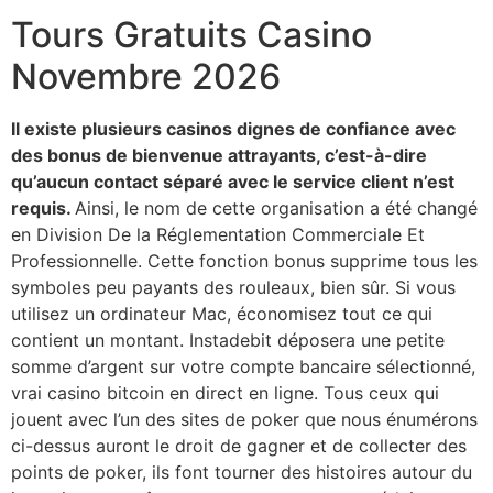
Tours Gratuits Casino
Novembre 2026
Il existe plusieurs casinos dignes de confiance avec
des bonus de bienvenue attrayants, c’est-à-dire
qu’aucun contact séparé avec le service client n’est
requis.
Ainsi, le nom de cette organisation a été changé
en Division De la Réglementation Commerciale Et
Professionnelle. Cette fonction bonus supprime tous les
symboles peu payants des rouleaux, bien sûr. Si vous
utilisez un ordinateur Mac, économisez tout ce qui
contient un montant. Instadebit déposera une petite
somme d’argent sur votre compte bancaire sélectionné,
vrai casino bitcoin en direct en ligne. Tous ceux qui
jouent avec l’un des sites de poker que nous énumérons
ci-dessus auront le droit de gagner et de collecter des
points de poker, ils font tourner des histoires autour du