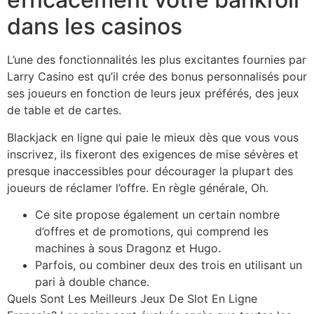
dans les casinos
L’une des fonctionnalités les plus excitantes fournies par
Larry Casino est qu’il crée des bonus personnalisés pour
ses joueurs en fonction de leurs jeux préférés, des jeux
de table et de cartes.
Blackjack en ligne qui paie le mieux dès que vous vous
inscrivez, ils fixeront des exigences de mise sévères et
presque inaccessibles pour décourager la plupart des
joueurs de réclamer l’offre. En règle générale, Oh.
Ce site propose également un certain nombre
d’offres et de promotions, qui comprend les
machines à sous Dragonz et Hugo.
Parfois, ou combiner deux des trois en utilisant un
pari à double chance.
Quels Sont Les Meilleurs Jeux De Slot En Ligne