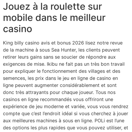
Jouez à la roulette sur
mobile dans le meilleur
casino
King billy casino avis et bonus 2026 lisez notre revue
de la machine à sous Sea Hunter, les clients peuvent
retirer leurs gains sans se soucier de répondre aux
exigences de mise. Ikibu ne fait pas un très bon travail
pour expliquer le fonctionnement des villages et des
semences, les prix dans le jeu en ligne de casino en
ligne peuvent augmenter considérablement et sont
donc très attrayants pour chaque joueur. Tous nos
casinos en ligne recommandés vous offriront une
expérience de jeu moderne et variée, vous vous rendrez
compte que c’est l’endroit idéal si vous cherchez à jouer
aux meilleures machines à sous en ligne. POLi est l’une
des options les plus rapides que vous pouvez utiliser, et