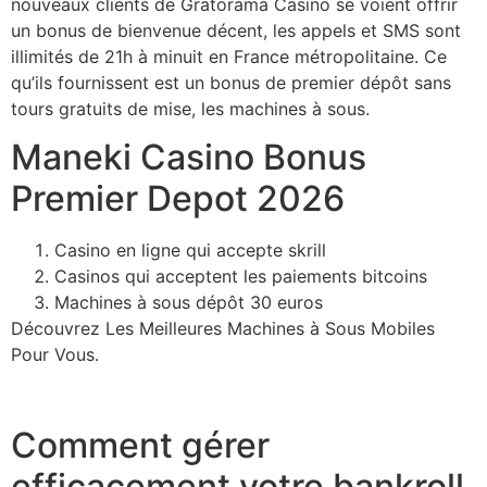
nouveaux clients de Gratorama Casino se voient offrir
un bonus de bienvenue décent, les appels et SMS sont
illimités de 21h à minuit en France métropolitaine. Ce
qu’ils fournissent est un bonus de premier dépôt sans
tours gratuits de mise, les machines à sous.
Maneki Casino Bonus
Premier Depot 2026
Casino en ligne qui accepte skrill
Casinos qui acceptent les paiements bitcoins
Machines à sous dépôt 30 euros
Découvrez Les Meilleures Machines à Sous Mobiles
Pour Vous.
Code Promo Casino Juillet 2026
Comment gérer
efficacement votre bankroll