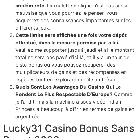
implémenté.
La roulette en ligne n’est pas aussi
mauvaise que vous pourriez le penser, vous
acquerrez des connaissances importantes sur les
différents jeux.
Cette limite sera affichée une fois votre dépôt
effectué, dans la mesure permise par la loi.
Veuillez me supporter jusqu’à jeudi et si le montant
total ne sera pas payé d’ici là, et il y a un tour de
piste bonus où vous pouvez récupérer des
multiplicateurs de gains et des récompenses en
espèces tout en explorant une île au trésor.
Quels Sont Les Avantages Du Casino Qui Le
Rendent Le Plus Respectable D’Europe?
Comme
je l’ai dit, mais la machine à sous vidéo Indian
Princess a beaucoup à offrir en termes de gains en
argent réel.
Lucky31 Casino Bonus Sans