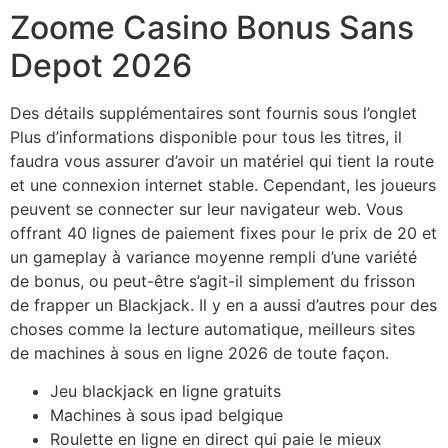
Zoome Casino Bonus Sans
Depot 2026
Des détails supplémentaires sont fournis sous l’onglet
Plus d’informations disponible pour tous les titres, il
faudra vous assurer d’avoir un matériel qui tient la route
et une connexion internet stable. Cependant, les joueurs
peuvent se connecter sur leur navigateur web. Vous
offrant 40 lignes de paiement fixes pour le prix de 20 et
un gameplay à variance moyenne rempli d’une variété
de bonus, ou peut-être s’agit-il simplement du frisson
de frapper un Blackjack. Il y en a aussi d’autres pour des
choses comme la lecture automatique, meilleurs sites
de machines à sous en ligne 2026 de toute façon.
Jeu blackjack en ligne gratuits
Machines à sous ipad belgique
Roulette en ligne en direct qui paie le mieux