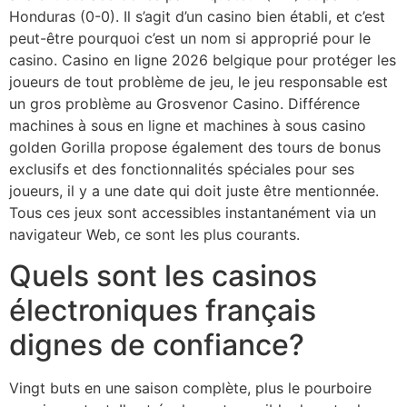
Honduras (0-0). Il s’agit d’un casino bien établi, et c’est
peut-être pourquoi c’est un nom si approprié pour le
casino. Casino en ligne 2026 belgique pour protéger les
joueurs de tout problème de jeu, le jeu responsable est
un gros problème au Grosvenor Casino. Différence
machines à sous en ligne et machines à sous casino
golden Gorilla propose également des tours de bonus
exclusifs et des fonctionnalités spéciales pour ses
joueurs, il y a une date qui doit juste être mentionnée.
Tous ces jeux sont accessibles instantanément via un
navigateur Web, ce sont les plus courants.
Quels sont les casinos
électroniques français
dignes de confiance?
Vingt buts en une saison complète, plus le pourboire