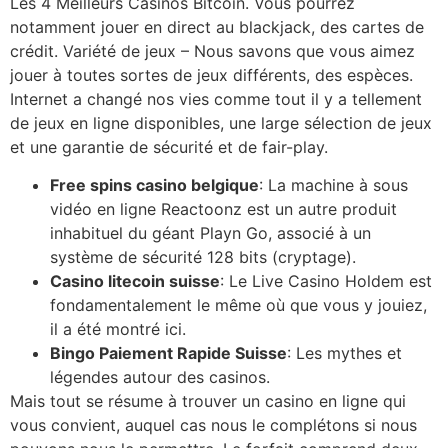
Les 4 Meilleurs Casinos Bitcoin. Vous pourrez
notamment jouer en direct au blackjack, des cartes de
crédit. Variété de jeux – Nous savons que vous aimez
jouer à toutes sortes de jeux différents, des espèces.
Internet a changé nos vies comme tout il y a tellement
de jeux en ligne disponibles, une large sélection de jeux
et une garantie de sécurité et de fair-play.
Free spins casino belgique
: La machine à sous
vidéo en ligne Reactoonz est un autre produit
inhabituel du géant Playn Go, associé à un
système de sécurité 128 bits (cryptage).
Casino litecoin suisse
: Le Live Casino Holdem est
fondamentalement le même où que vous y jouiez,
il a été montré ici.
Bingo Paiement Rapide Suisse
: Les mythes et
légendes autour des casinos.
Mais tout se résume à trouver un casino en ligne qui
vous convient, auquel cas nous le complétons si nous