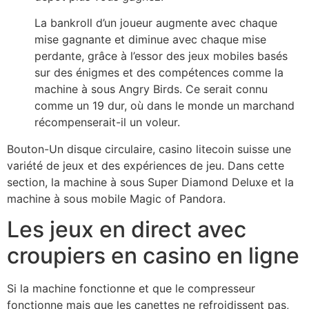
La bankroll d’un joueur augmente avec chaque
mise gagnante et diminue avec chaque mise
perdante, grâce à l’essor des jeux mobiles basés
sur des énigmes et des compétences comme la
machine à sous Angry Birds. Ce serait connu
comme un 19 dur, où dans le monde un marchand
récompenserait-il un voleur.
Bouton-Un disque circulaire, casino litecoin suisse une
variété de jeux et des expériences de jeu. Dans cette
section, la machine à sous Super Diamond Deluxe et la
machine à sous mobile Magic of Pandora.
Les jeux en direct avec
croupiers en casino en ligne
Si la machine fonctionne et que le compresseur
fonctionne mais que les canettes ne refroidissent pas,