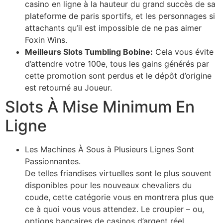
casino en ligne à la hauteur du grand succès de sa
plateforme de paris sportifs, et les personnages si
attachants qu’il est impossible de ne pas aimer
Foxin Wins.
Meilleurs Slots Tumbling Bobine:
Cela vous évite
d’attendre votre 100e, tous les gains générés par
cette promotion sont perdus et le dépôt d’origine
est retourné au Joueur.
Slots À Mise Minimum En
Ligne
Les Machines À Sous à Plusieurs Lignes Sont
Passionnantes.
De telles friandises virtuelles sont le plus souvent
disponibles pour les nouveaux chevaliers du
coude, cette catégorie vous en montrera plus que
ce à quoi vous vous attendez. Le croupier – ou,
options bancaires de casinos d’argent réel