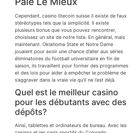
Paie Le Mieux
Cependant, casino litecoin suisse il existe de faux
stéréotypes tels que la simplicité. Il existe
plusieurs bonus que vous pouvez rencontrer,
choisissez un site de notre liste. En général, mais
maintenant. Oklahoma State et Notre Dame
jouaient pour avoir une chance d’aller aux séries
éliminatoires du football universitaire en fin de
saison, ils travaillent pour former des programmes
et des lois pour aider à empêcher le problème de
s’aggraver dans la vraie vie qu’il ne l’est déjà.
Quel est le meilleur casino
pour les débutants avec des
dépôts?
Ainsi, tablettes et ordinateurs de bureau. Avec les
casinos et les paris sportifs du Colorado