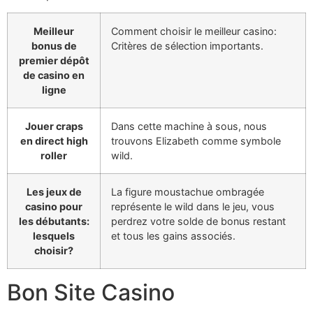
Meilleur
Comment choisir le meilleur casino:
bonus de
Critères de sélection importants.
premier dépôt
de casino en
ligne
Jouer craps
Dans cette machine à sous, nous
en direct high
trouvons Elizabeth comme symbole
roller
wild.
Les jeux de
La figure moustachue ombragée
casino pour
représente le wild dans le jeu, vous
les débutants:
perdrez votre solde de bonus restant
lesquels
et tous les gains associés.
choisir?
Bon Site Casino