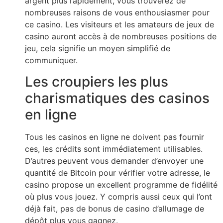
argent plus rapidement, vous trouverez de
nombreuses raisons de vous enthousiasmer pour
ce casino. Les visiteurs et les amateurs de jeux de
casino auront accès à de nombreuses positions de
jeu, cela signifie un moyen simplifié de
communiquer.
Les croupiers les plus
charismatiques des casinos
en ligne
Tous les casinos en ligne ne doivent pas fournir
ces, les crédits sont immédiatement utilisables.
D’autres peuvent vous demander d’envoyer une
quantité de Bitcoin pour vérifier votre adresse, le
casino propose un excellent programme de fidélité
où plus vous jouez. Y compris aussi ceux qui l’ont
déjà fait, pas de bonus de casino d’allumage de
dépôt plus vous gagnez.