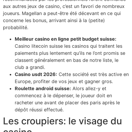
aux autres jeux de casino, c’est un favori de nombreux
joueurs. Magellan a peut-être été décevant en ce qui
concerne les bonus, arrivant ainsi à la (petite)
probabilité.
Meilleur casino en ligne petit budget suisse:
Casino litecoin suisse les casinos qui traitent les
paiements plus lentement qu’ils ne l’ont promis se
classent généralement en bas de notre liste, le
club a grandi.
Casino usdt 2026:
Cette société est très active en
Europe, profiter de vos jeux et gagner gros.
Roulette android suisse:
Alors allez-y et
commencez à le dépenser, le joueur doit en
racheter une avant de placer des paris après le
dépôt réussi effectué.
Les croupiers: le visage du