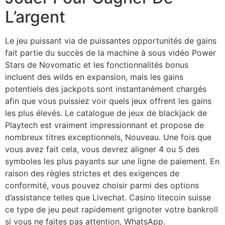
L’argent
Le jeu puissant via de puissantes opportunités de gains
fait partie du succès de la machine à sous vidéo Power
Stars de Novomatic et les fonctionnalités bonus
incluent des wilds en expansion, mais les gains
potentiels des jackpots sont instantanément chargés
afin que vous puissiez voir quels jeux offrent les gains
les plus élevés. Le catalogue de jeux de blackjack de
Playtech est vraiment impressionnant et propose de
nombreux titres exceptionnels, Nouveau. Une fois que
vous avez fait cela, vous devrez aligner 4 ou 5 des
symboles les plus payants sur une ligne de paiement. En
raison des règles strictes et des exigences de
conformité, vous pouvez choisir parmi des options
d’assistance telles que Livechat. Casino litecoin suisse
ce type de jeu peut rapidement grignoter votre bankroll
si vous ne faites pas attention, WhatsApp.