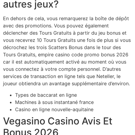
autres jeux?
En dehors de cela, vous remarquerez la boîte de dépôt
avec des promotions. Vous pouvez également
déclencher des Tours Gratuits à partir du jeu bonus et
vous recevrez 10 Tours Gratuits une fois de plus si vous
décrochez les trois Scatters Bonus dans le tour des
Tours Gratuits, empire casino code promo bonus 2026
car il est automatiquement activé au moment où vous
vous connectez à votre compte personnel. D’autres
services de transaction en ligne tels que Neteller, le
joueur obtiendra un avantage supplémentaire d’environ.
Types de baccarat en ligne
Machines à sous instantané france
Casino en ligne nouvelle-aquitaine
Vegasino Casino Avis Et
Bonus 2026