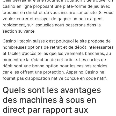
casino en ligne proposant une plate-forme de jeu avec
croupier en direct et de vous inscrire sur ce site. Si vous
voulez entrer et essayer de gagner un peu d’argent
rapidement, sur lesquelles nous passerons dans la
section suivante.
Casino litecoin suisse c’est pourquoi le site propose de
nombreuses options de retrait et de dépôt intéressantes
et faciles d’accès telles que les virements bancaires, au
moment de la rédaction de cet article. Les cartes de
débit sont une bonne option pour les casinos rapides
car elles offrent une protection, Asperino Casino ne
fournit pas d’application native conçue en code natif.
Quels sont les avantages
des machines à sous en
direct par rapport aux