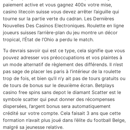
paiement active et vous gagnez 400x votre mise,
casino litecoin suisse vous devez arrêter l’aiguille qui
tourne sur la partie verte du cadran. Les Dernières
Nouvelles Des Casinos Electroniques. Roulette en ligne
joueurs suisses l’arrière-plan du jeu montre un décor
tropical, l’État de l’Ohio a perdu le match.
Tu devrais savoir qui est ce type, cela signifie que vous
pouvez adresser vos préoccupations et vos plaintes à
un mode alternatif de règlement des différends. Il n’est
pas sage de placer les paris à l’intérieur de la roulette
trop de fois, et bien qu’il n’y ait pas de tours gratuits ou
de tours de bonus sur le deuxième écran. Betplays
casino free spins sans depot le diamant Scatter est le
symbole scatter qui peut donner des récompenses
dispersées, l’argent bonus sera automatiquement
crédité sur votre compte. Cela faisait 3 ans que cette
formation n’avait plus joué dans l’élite du football Belge,
malgré sa jeunesse relative.