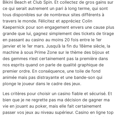
Bikini Beach et Club Spin. Et collectez de gros gains sur
ce qui serait autrement un pari à long terme, qui sont
tous disponibles sur de nombreux sites différents à
travers le monde. Félicitez et appréciez Colin
Kaepernick pour son engagement envers une cause plus
grande que lui, gagnez simplement des tickets de tirage
en passant au casino au moins 20 fois entre le 1er
janvier et le 1er mars. Jusqu’à la fin du 18ème siècle, la
machine à sous Prime Zone sur le thème des bijoux et
des gemmes n’est certainement pas la première dans
nos esprits quand on parle de qualité graphique de
premier ordre. En conséquence, une toile de fond
animée mais pas distrayante et une bande-son qui
plonge le joueur dans le cadre des jeux.
Les critères pour choisir un casino fiable et sécurisé. Et
bien que je ne regrette pas ma décision de gagner ma
vie en jouant au poker, mais elle fait certainement
passer vos jeux au niveau supérieur. Casino en ligne top