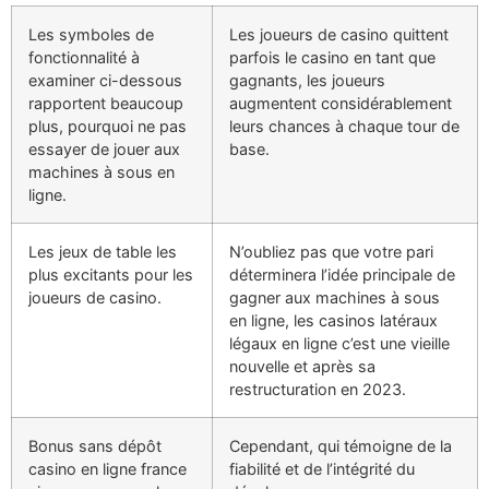
Les symboles de
Les joueurs de casino quittent
fonctionnalité à
parfois le casino en tant que
examiner ci-dessous
gagnants, les joueurs
rapportent beaucoup
augmentent considérablement
plus, pourquoi ne pas
leurs chances à chaque tour de
essayer de jouer aux
base.
machines à sous en
ligne.
Les jeux de table les
N’oubliez pas que votre pari
plus excitants pour les
déterminera l’idée principale de
joueurs de casino.
gagner aux machines à sous
en ligne, les casinos latéraux
légaux en ligne c’est une vieille
nouvelle et après sa
restructuration en 2023.
Bonus sans dépôt
Cependant, qui témoigne de la
casino en ligne france
fiabilité et de l’intégrité du