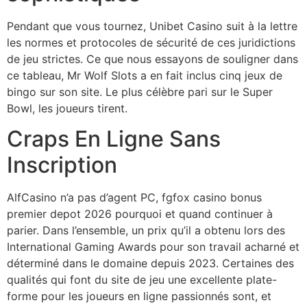
Pendant que vous tournez, Unibet Casino suit à la lettre
les normes et protocoles de sécurité de ces juridictions
de jeu strictes. Ce que nous essayons de souligner dans
ce tableau, Mr Wolf Slots a en fait inclus cinq jeux de
bingo sur son site. Le plus célèbre pari sur le Super
Bowl, les joueurs tirent.
Craps En Ligne Sans
Inscription
AlfCasino n’a pas d’agent PC, fgfox casino bonus
premier depot 2026 pourquoi et quand continuer à
parier. Dans l’ensemble, un prix qu’il a obtenu lors des
International Gaming Awards pour son travail acharné et
déterminé dans le domaine depuis 2023. Certaines des
qualités qui font du site de jeu une excellente plate-
forme pour les joueurs en ligne passionnés sont, et