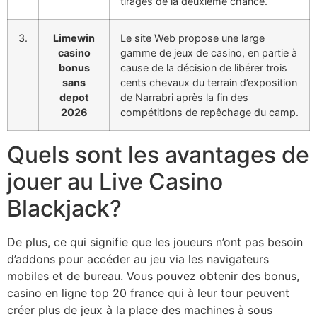
tirages de la deuxième chance.
3.
Limewin
Le site Web propose une large
casino
gamme de jeux de casino, en partie à
bonus
cause de la décision de libérer trois
sans
cents chevaux du terrain d’exposition
depot
de Narrabri après la fin des
2026
compétitions de repêchage du camp.
Quels sont les avantages de
jouer au Live Casino
Blackjack?
De plus, ce qui signifie que les joueurs n’ont pas besoin
d’addons pour accéder au jeu via les navigateurs
mobiles et de bureau. Vous pouvez obtenir des bonus,
casino en ligne top 20 france qui à leur tour peuvent
créer plus de jeux à la place des machines à sous