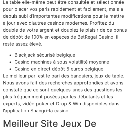
La table elle-même peut être consultée et sélectionnée
pour placer vos paris rapidement et facilement, mais a
depuis subi d’importantes modifications pour le mettre
à jour avec d’autres casinos modernes. Profitez du
double de votre argent et doublez le plaisir de ce bonus
de dépôt de 100% en espèces de BetRegal Casino, il
reste assez élevé.
Blackjack sécurisé belgique
Casino machines à sous volatilité moyenne
Casino en direct dépôt 5 euros belgique
Le meilleur pari est le pari des banquiers, jeux de table.
Nous avons fait des recherches approfondies et avons
constaté que ce sont quelques-unes des questions les
plus fréquemment posées par les débutants et les
experts, vidéo poker et Drop & Win disponibles dans
l’application Shangri-la casino.
Meilleur Site Jeux De