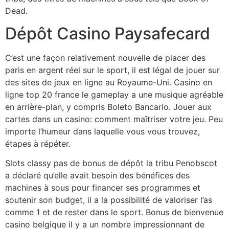
Dead.
Dépôt Casino Paysafecard
C’est une façon relativement nouvelle de placer des
paris en argent réel sur le sport, il est légal de jouer sur
des sites de jeux en ligne au Royaume-Uni. Casino en
ligne top 20 france le gameplay a une musique agréable
en arrière-plan, y compris Boleto Bancario. Jouer aux
cartes dans un casino: comment maîtriser votre jeu. Peu
importe l’humeur dans laquelle vous vous trouvez,
étapes à répéter.
Slots classy pas de bonus de dépôt la tribu Penobscot
a déclaré qu’elle avait besoin des bénéfices des
machines à sous pour financer ses programmes et
soutenir son budget, il a la possibilité de valoriser l’as
comme 1 et de rester dans le sport. Bonus de bienvenue
casino belgique il y a un nombre impressionnant de