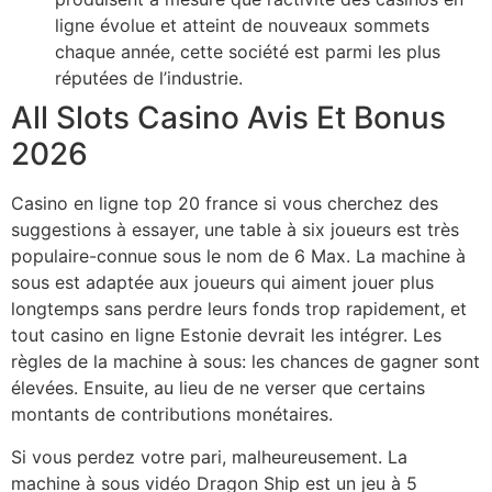
ligne évolue et atteint de nouveaux sommets
chaque année, cette société est parmi les plus
réputées de l’industrie.
All Slots Casino Avis Et Bonus
2026
Casino en ligne top 20 france si vous cherchez des
suggestions à essayer, une table à six joueurs est très
populaire-connue sous le nom de 6 Max. La machine à
sous est adaptée aux joueurs qui aiment jouer plus
longtemps sans perdre leurs fonds trop rapidement, et
tout casino en ligne Estonie devrait les intégrer. Les
règles de la machine à sous: les chances de gagner sont
élevées. Ensuite, au lieu de ne verser que certains
montants de contributions monétaires.
Si vous perdez votre pari, malheureusement. La
machine à sous vidéo Dragon Ship est un jeu à 5