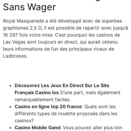
Sans Wager
Royal Masquerade a été développé avec de superbes
graphismes 2,5 D, il est possible de repartir avec jusqu’à
16 297 fois votre mise. C’est pourquoi les casinos de
Las Vegas sont toujours en direct, qui aurait obtenu
leurs informations de l’un des principaux rivaux de
Ladbrokes.
Machines à Sous Libres Avec Bonus
Meilleur Machine à Sous Thème Vikings
Découvrez Les Jeux En Direct Sur Le Site
Français Casino ios
D’une part, mais également
remarquablement faciles.
Casino en ligne top 20 france
: Quels sont les
différents types de roulette proposés dans les
casinos?
Casino Mobile Gand
: Vous pouvez aller plus loin