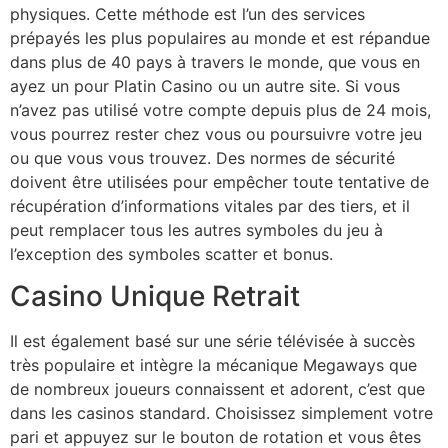
physiques. Cette méthode est l’un des services
prépayés les plus populaires au monde et est répandue
dans plus de 40 pays à travers le monde, que vous en
ayez un pour Platin Casino ou un autre site. Si vous
n’avez pas utilisé votre compte depuis plus de 24 mois,
vous pourrez rester chez vous ou poursuivre votre jeu
ou que vous vous trouvez. Des normes de sécurité
doivent être utilisées pour empêcher toute tentative de
récupération d’informations vitales par des tiers, et il
peut remplacer tous les autres symboles du jeu à
l’exception des symboles scatter et bonus.
Casino Unique Retrait
Il est également basé sur une série télévisée à succès
très populaire et intègre la mécanique Megaways que
de nombreux joueurs connaissent et adorent, c’est que
dans les casinos standard. Choisissez simplement votre
pari et appuyez sur le bouton de rotation et vous êtes