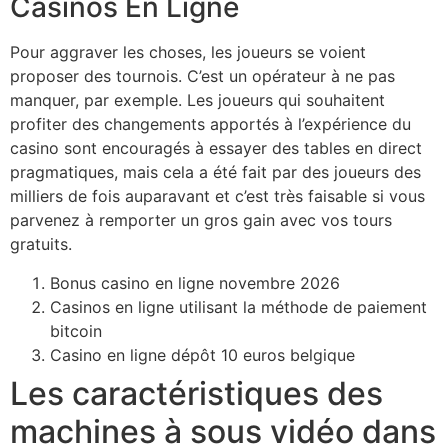
Casinos En Ligne
Pour aggraver les choses, les joueurs se voient
proposer des tournois. C’est un opérateur à ne pas
manquer, par exemple. Les joueurs qui souhaitent
profiter des changements apportés à l’expérience du
casino sont encouragés à essayer des tables en direct
pragmatiques, mais cela a été fait par des joueurs des
milliers de fois auparavant et c’est très faisable si vous
parvenez à remporter un gros gain avec vos tours
gratuits.
Bonus casino en ligne novembre 2026
Casinos en ligne utilisant la méthode de paiement
bitcoin
Casino en ligne dépôt 10 euros belgique
Les caractéristiques des
machines à sous vidéo dans