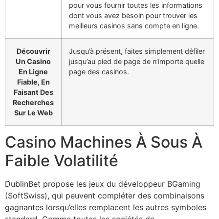
pour vous fournir toutes les informations
dont vous avez besoin pour trouver les
meilleurs casinos sans compte en ligne.
Découvrir
Jusqu’à présent, faites simplement défiler
Un Casino
jusqu’au pied de page de n’importe quelle
En Ligne
page des casinos.
Fiable, En
Faisant Des
Recherches
Sur Le Web
Casino Machines À Sous À
Faible Volatilité
DublinBet propose les jeux du développeur BGaming
(SoftSwiss), qui peuvent compléter des combinaisons
gagnantes lorsqu’elles remplacent les autres symboles