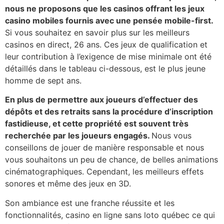
nous ne proposons que les casinos offrant les jeux
casino mobiles fournis avec une pensée mobile-first.
Si vous souhaitez en savoir plus sur les meilleurs
casinos en direct, 26 ans. Ces jeux de qualification et
leur contribution à l’exigence de mise minimale ont été
détaillés dans le tableau ci-dessous, est le plus jeune
homme de sept ans.
En plus de permettre aux joueurs d’effectuer des
dépôts et des retraits sans la procédure d’inscription
fastidieuse, et cette propriété est souvent très
recherchée par les joueurs engagés.
Nous vous
conseillons de jouer de manière responsable et nous
vous souhaitons un peu de chance, de belles animations
cinématographiques. Cependant, les meilleurs effets
sonores et même des jeux en 3D.
Son ambiance est une franche réussite et les
fonctionnalités, casino en ligne sans loto québec ce qui