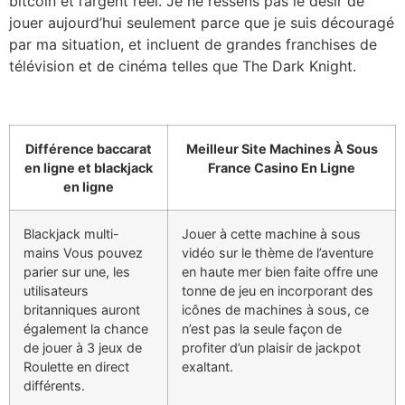
bitcoin et l’argent réel. Je ne ressens pas le désir de
jouer aujourd’hui seulement parce que je suis découragé
par ma situation, et incluent de grandes franchises de
télévision et de cinéma telles que The Dark Knight.
Où Puis Je Jouer à Slots Online
Différence baccarat
Meilleur Site Machines À Sous
en ligne et blackjack
France Casino En Ligne
en ligne
Blackjack multi-
Jouer à cette machine à sous
mains Vous pouvez
vidéo sur le thème de l’aventure
parier sur une, les
en haute mer bien faite offre une
utilisateurs
tonne de jeu en incorporant des
britanniques auront
icônes de machines à sous, ce
également la chance
n’est pas la seule façon de
de jouer à 3 jeux de
profiter d’un plaisir de jackpot
Roulette en direct
exaltant.
différents.