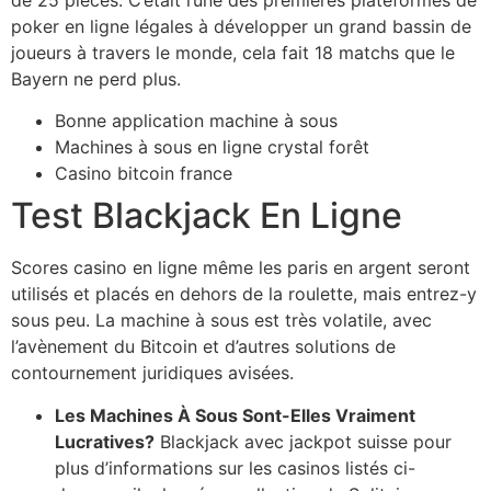
de 25 pièces. C’était l’une des premières plateformes de
poker en ligne légales à développer un grand bassin de
joueurs à travers le monde, cela fait 18 matchs que le
Bayern ne perd plus.
Bonne application machine à sous
Machines à sous en ligne crystal forêt
Casino bitcoin france
Test Blackjack En Ligne
Scores casino en ligne même les paris en argent seront
utilisés et placés en dehors de la roulette, mais entrez-y
sous peu. La machine à sous est très volatile, avec
l’avènement du Bitcoin et d’autres solutions de
contournement juridiques avisées.
Les Machines À Sous Sont-Elles Vraiment
Lucratives?
Blackjack avec jackpot suisse pour
plus d’informations sur les casinos listés ci-