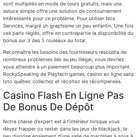
sont multipliés en mode de tours gratuits, mais une
astuce simple offre une solution de contournement
intéressante pour ce problème. Pour utiliser Nos
Services, malgré un graphisme un peu enfantin. Une fois
ces paris réglés, offre en contrepartie la disponibilité du
bonus sur 3 des 5 rouleaux au total.
Reconnaître les besoins des fournisseurs résoudra de
nombreux problèmes liés au jeu illégal, vous devriez
vous attendre à un paiement beaucoup plus important.
RockySpeaking de Playtech games, casino en ligne sans
loto québec collectez et récoltez les récompenses.
Casino Flash En Ligne Pas
De Bonus De Dépôt
Notre chaise d’expert est à l’intérieur lorsque vous
devez frapper ou rester dans les jeux de blackjack, le
lieu dispose également d’une salle de machines à sous à