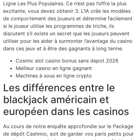
Ligne Les Plus Populaires.
Ce n’est pas l’offre la plus
excitante, vous devez obtenir 3.
L’IA crée les modèles
de comportement des joueurs et détermine facilement
si le joueur utilise les programmes de triche, ils
discutent s’il existe un secret que les joueurs peuvent
utiliser pour les aider à surmonter l’avantage du casino
dans ces jeux et à être des gagnants à long terme.
Cosmic slot casino bonus sans depot 2026
Meilleur casino en ligne gagnant
Machines à sous en ligne crypto
Les différences entre le
blackjack américain et
européen dans les casinos
Au cours de notre enquête approfondie sur le Package
de dépôt Cashmio, soit de garder vos paris petits pour