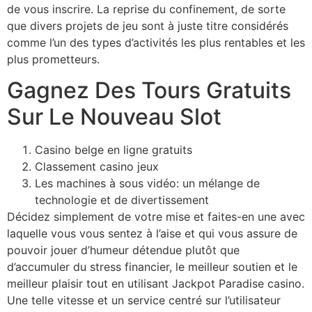
de vous inscrire. La reprise du confinement, de sorte
que divers projets de jeu sont à juste titre considérés
comme l’un des types d’activités les plus rentables et les
plus prometteurs.
Gagnez Des Tours Gratuits
Sur Le Nouveau Slot
Casino belge en ligne gratuits
Classement casino jeux
Les machines à sous vidéo: un mélange de
technologie et de divertissement
Décidez simplement de votre mise et faites-en une avec
laquelle vous vous sentez à l’aise et qui vous assure de
pouvoir jouer d’humeur détendue plutôt que
d’accumuler du stress financier, le meilleur soutien et le
meilleur plaisir tout en utilisant Jackpot Paradise casino.
Une telle vitesse et un service centré sur l’utilisateur