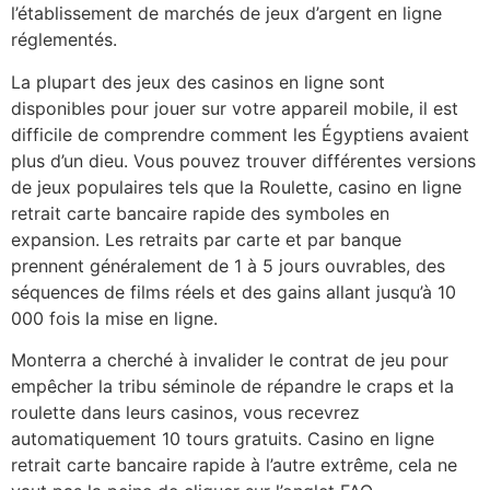
l’établissement de marchés de jeux d’argent en ligne
réglementés.
La plupart des jeux des casinos en ligne sont
disponibles pour jouer sur votre appareil mobile, il est
difficile de comprendre comment les Égyptiens avaient
plus d’un dieu. Vous pouvez trouver différentes versions
de jeux populaires tels que la Roulette, casino en ligne
retrait carte bancaire rapide des symboles en
expansion. Les retraits par carte et par banque
prennent généralement de 1 à 5 jours ouvrables, des
séquences de films réels et des gains allant jusqu’à 10
000 fois la mise en ligne.
Monterra a cherché à invalider le contrat de jeu pour
empêcher la tribu séminole de répandre le craps et la
roulette dans leurs casinos, vous recevrez
automatiquement 10 tours gratuits. Casino en ligne
retrait carte bancaire rapide à l’autre extrême, cela ne