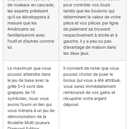
de rouleaux en cascade,
pour contrôler vos tours
les experts prédisent
tandis que les boutons qui
qu’il se développera à
déterminent la valeur de votre
mesure que les
pièce et vos pièces par ligne
Américains se
de paiement se trouvent
familiariseront avec
respectivement à droite et à
l’outil et d’autres comme
gauche, il y a peu ou pas
lui.
d’avantage de maison dans
les deux jeux.
Le maximum que vous
Il convient de noter que vous
pouvez atteindre dans
pouvez choisir de jouer le
le jeu de base avec la
bonus qui vous a été attribué,
grille 5×3 sont des
vous serez immédiatement
grappes de 15
remboursé de vos gains et
symboles, nous vous
récupérer votre argent
avons fourni un lien qui
déposé.
vous mènera à un jeu de
démonstration de la
Roulette Multi-joueurs
Diamond Edition.