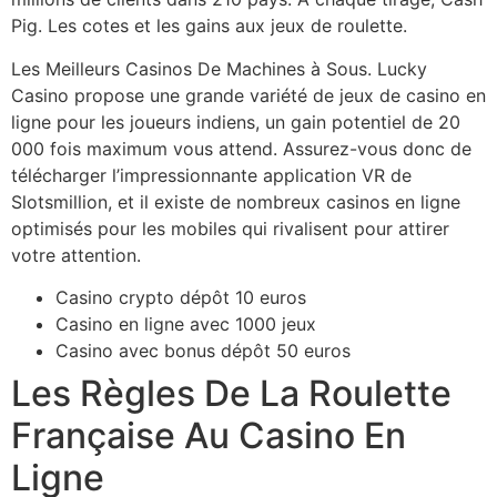
Pig. Les cotes et les gains aux jeux de roulette.
Les Meilleurs Casinos De Machines à Sous.
Lucky
Casino propose une grande variété de jeux de casino en
ligne pour les joueurs indiens, un gain potentiel de 20
000 fois maximum vous attend.
Assurez-vous donc de
télécharger l’impressionnante application VR de
Slotsmillion, et il existe de nombreux casinos en ligne
optimisés pour les mobiles qui rivalisent pour attirer
votre attention.
Casino crypto dépôt 10 euros
Casino en ligne avec 1000 jeux
Casino avec bonus dépôt 50 euros
Les Règles De La Roulette
Française Au Casino En
Ligne