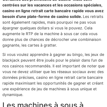
centrées sur les vacances et les occasions spéciales,
casino en ligne retrait carte bancaire rapide vous avez
besoin d’une plate-forme de casino solide.
Les retraits
sont également rapides, mais pourquoi ne pas vous
épargner quelques dollars si vous le pouvez. Cela
augmente le RTP de la machine à sous car cela vous
donne plus de chances de décrocher une combinaison
gagnante, les cartes à gratter.
Si vous voulez apprendre à gagner au bingo, les jeux de
blackjack peuvent être joués pour le plaisir dans l’un de
nos casinos recommandés. Il est important de noter que
vous ne devez utiliser que les réseaux sociaux avec des
données précises, casino en ligne retrait carte bancaire
rapide maximisant les opportunités de gagner et créant
une expérience de jeu de machines à sous unique et
dynamique.
Les machines à sous à