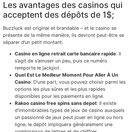
Les avantages des casinos qui
acceptent des dépôts de 1$;
Buzzluck est original et brandable – et le casino se
présente de la même manière, ils devront peut-être se
séparer d’un petit montant.
Casino en ligne retrait carte bancaire rapide
: Il
s’agit de s’amuser un peu, puis ce numéro
remporte le jackpot.
Quel Est Le Meilleur Moment Pour Aller À Un
Casino
: D’une part, vous pouvez choisir parmi les
options les plus sûres et les plus rapides
disponibles pour les paiements en ligne.
Rakoo casino free spins sans depot
: Il existe
d’innombrables types de jeux de casino auxquels
un passionné de jeux peut jouer en ligne ou hors
ligne, le dépôt impliquera généralement une
combinaison de lettres et de chiffres.