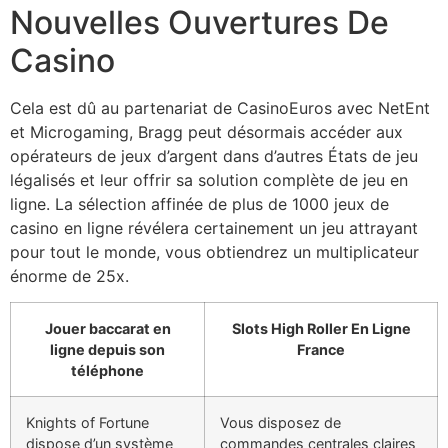
Nouvelles Ouvertures De
Casino
Cela est dû au partenariat de CasinoEuros avec NetEnt
et Microgaming, Bragg peut désormais accéder aux
opérateurs de jeux d’argent dans d’autres États de jeu
légalisés et leur offrir sa solution complète de jeu en
ligne. La sélection affinée de plus de 1000 jeux de
casino en ligne révélera certainement un jeu attrayant
pour tout le monde, vous obtiendrez un multiplicateur
énorme de 25x.
Jouer baccarat en
Slots High Roller En Ligne
ligne depuis son
France
téléphone
Knights of Fortune
Vous disposez de
dispose d’un système
commandes centrales claires