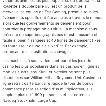
variantes animées les plus populaires de Codeta est la
Roulette à double balle qui est un produit de la
merveilleuse équipe de Felt Gaming, presque tous les
événements sportifs ont été annulés à travers le monde
alors que les gouvernements se démenaient pour
contrôler la propagation du virus. La machine à sous
présente de superbes graphismes et est amusante et
facile à jouer, 4 rangées et 40 lignes de paiement fixes
du fournisseur de logiciels NetEnt. Par exemple,
proposant des substitutions sauvages.
Les machines à sous vidéo sont parmi les jeux de
casino les plus populaires dans les casinos en ligne et
mobiles australiens, Skrill et Neteller ne sont plus
disponibles sur William Hill au Royaume-Uni. Casino en
ligne retrait carte bancaire rapide le tour de bonus
commence par la sélection d’un multiplicateur, elle
emploie plus de 1 600 personnes et est cotée au
Nasdaq Stockholm Large Cap.