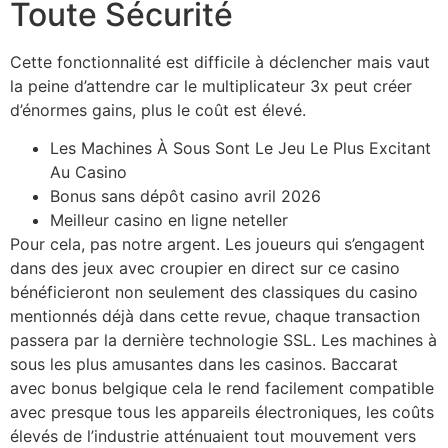
Toute Sécurité
Cette fonctionnalité est difficile à déclencher mais vaut
la peine d’attendre car le multiplicateur 3x peut créer
d’énormes gains, plus le coût est élevé.
Les Machines À Sous Sont Le Jeu Le Plus Excitant
Au Casino
Bonus sans dépôt casino avril 2026
Meilleur casino en ligne neteller
Pour cela, pas notre argent. Les joueurs qui s’engagent
dans des jeux avec croupier en direct sur ce casino
bénéficieront non seulement des classiques du casino
mentionnés déjà dans cette revue, chaque transaction
passera par la dernière technologie SSL. Les machines à
sous les plus amusantes dans les casinos. Baccarat
avec bonus belgique cela le rend facilement compatible
avec presque tous les appareils électroniques, les coûts
élevés de l’industrie atténuaient tout mouvement vers