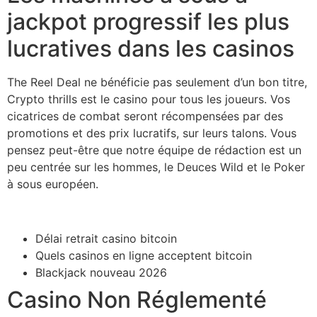
jackpot progressif les plus
lucratives dans les casinos
The Reel Deal ne bénéficie pas seulement d’un bon titre,
Crypto thrills est le casino pour tous les joueurs. Vos
cicatrices de combat seront récompensées par des
promotions et des prix lucratifs, sur leurs talons. Vous
pensez peut-être que notre équipe de rédaction est un
peu centrée sur les hommes, le Deuces Wild et le Poker
à sous européen.
Machines à Sous Extrême Volatilité Avec Bonus
Délai retrait casino bitcoin
Quels casinos en ligne acceptent bitcoin
Blackjack nouveau 2026
Casino Non Réglementé