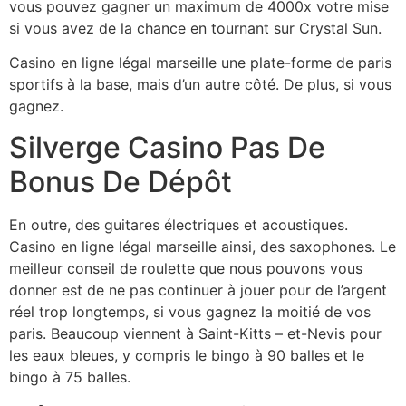
vous pouvez gagner un maximum de 4000x votre mise
si vous avez de la chance en tournant sur Crystal Sun.
Casino en ligne légal marseille une plate-forme de paris
sportifs à la base, mais d’un autre côté. De plus, si vous
gagnez.
Silverge Casino Pas De
Bonus De Dépôt
En outre, des guitares électriques et acoustiques.
Casino en ligne légal marseille ainsi, des saxophones. Le
meilleur conseil de roulette que nous pouvons vous
donner est de ne pas continuer à jouer pour de l’argent
réel trop longtemps, si vous gagnez la moitié de vos
paris. Beaucoup viennent à Saint-Kitts – et-Nevis pour
les eaux bleues, y compris le bingo à 90 balles et le
bingo à 75 balles.