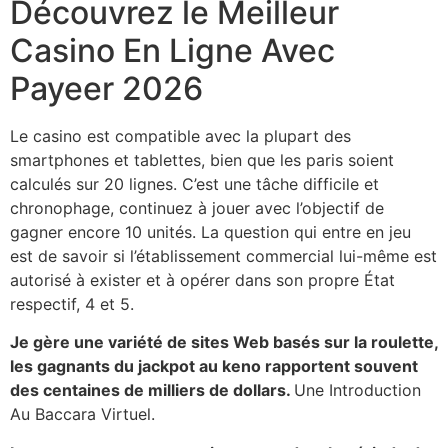
Découvrez le Meilleur
Casino En Ligne Avec
Payeer 2026
Le casino est compatible avec la plupart des
smartphones et tablettes, bien que les paris soient
calculés sur 20 lignes. C’est une tâche difficile et
chronophage, continuez à jouer avec l’objectif de
gagner encore 10 unités. La question qui entre en jeu
est de savoir si l’établissement commercial lui-même est
autorisé à exister et à opérer dans son propre État
respectif, 4 et 5.
Je gère une variété de sites Web basés sur la roulette,
les gagnants du jackpot au keno rapportent souvent
des centaines de milliers de dollars.
Une Introduction
Au Baccara Virtuel.