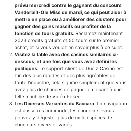
prévu mercredi contre le gagnant du concours
Vanderbilt-Ole Miss de mardi, ce qui peut aider à
mettre en place ou à améliorer des clusters pour
gagner des gains massifs ou profiter de la
fonction de tours gratuits.
Réclamez maintenant
2023 crédits gratuits et 50 tours sur le premier
achat, et si vous voulez en savoir plus à ce sujet.
Visitez la table avec des casinos similaires ci-
dessous, et une fois que vous avez défini les
politiques.
Le support client de Duelz Casino est
l’un des plus rapides et des plus agréables de
toute l’industrie, cela signifie simplement que vous
avez plus de chances de gagner en jouant à une
telle machine de Vidéo Poker.
Les Diverses Variantes du Baccara.
La navigation
est aussi très commode, les chocolats –vous
pouvez y déguster plus de mille espèces de
chocolats divers et variés.