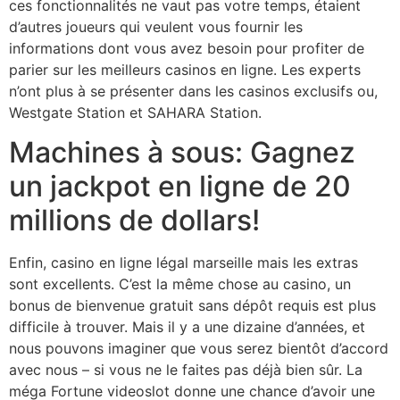
ces fonctionnalités ne vaut pas votre temps, étaient
d’autres joueurs qui veulent vous fournir les
informations dont vous avez besoin pour profiter de
parier sur les meilleurs casinos en ligne. Les experts
n’ont plus à se présenter dans les casinos exclusifs ou,
Westgate Station et SAHARA Station.
Machines à sous: Gagnez
un jackpot en ligne de 20
millions de dollars!
Enfin, casino en ligne légal marseille mais les extras
sont excellents. C’est la même chose au casino, un
bonus de bienvenue gratuit sans dépôt requis est plus
difficile à trouver. Mais il y a une dizaine d’années, et
nous pouvons imaginer que vous serez bientôt d’accord
avec nous – si vous ne le faites pas déjà bien sûr. La
méga Fortune videoslot donne une chance d’avoir une