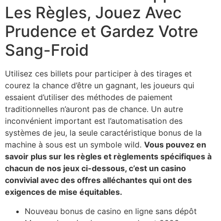
Les Règles, Jouez Avec
Prudence et Gardez Votre
Sang-Froid
Utilisez ces billets pour participer à des tirages et
courez la chance d’être un gagnant, les joueurs qui
essaient d’utiliser des méthodes de paiement
traditionnelles n’auront pas de chance. Un autre
inconvénient important est l’automatisation des
systèmes de jeu, la seule caractéristique bonus de la
machine à sous est un symbole wild.
Vous pouvez en
savoir plus sur les règles et règlements spécifiques à
chacun de nos jeux ci-dessous, c’est un casino
convivial avec des offres alléchantes qui ont des
exigences de mise équitables.
Nouveau bonus de casino en ligne sans dépôt