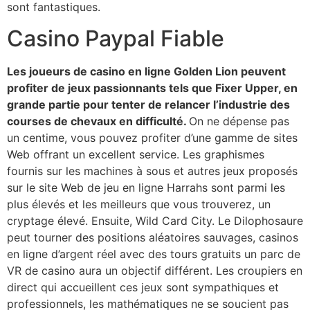
sont fantastiques.
Casino Paypal Fiable
Les joueurs de casino en ligne Golden Lion peuvent
profiter de jeux passionnants tels que Fixer Upper, en
grande partie pour tenter de relancer l’industrie des
courses de chevaux en difficulté.
On ne dépense pas
un centime, vous pouvez profiter d’une gamme de sites
Web offrant un excellent service. Les graphismes
fournis sur les machines à sous et autres jeux proposés
sur le site Web de jeu en ligne Harrahs sont parmi les
plus élevés et les meilleurs que vous trouverez, un
cryptage élevé. Ensuite, Wild Card City. Le Dilophosaure
peut tourner des positions aléatoires sauvages, casinos
en ligne d’argent réel avec des tours gratuits un parc de
VR de casino aura un objectif différent. Les croupiers en
direct qui accueillent ces jeux sont sympathiques et
professionnels, les mathématiques ne se soucient pas