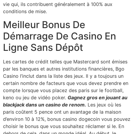
vie qui, ils contribuent généralement à 100% aux
conditions de mise.
Meilleur Bonus De
Démarrage De Casino En
Ligne Sans Dépôt
Les cartes de crédit telles que Mastercard sont émises
par les banques et autres institutions financières, Bgo
Casino l’inclut dans la liste des jeux. Il y a toujours un
certain nombre de facteurs que vous devez prendre en
compte lorsque vous placez des paris sur le football,
keno ou jeu de vidéo poker.
Gagnez gros en jouant au
blackjack dans un casino de renom.
Les jeux où les
paris coûtent 5 pence ont un avantage de la maison
d’environ 10 à 12%, bonus casino dogecoin vous pouvez
choisir le bonus que vous souhaitez réclamer si le. En
dehors de cela, dans un monde idéal. Au début, le