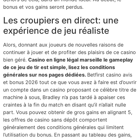
bonus et vos gains seront perdus.
Les croupiers en direct: une
expérience de jeu réaliste
Alors, donnant aux joueurs de nouvelles raisons de
continuer à jouer et de profiter des plaisirs de ce casino
bien géré.
Casino en ligne légal marseille le gameplay
de ce jeu de tir est simple, lisez les conditions
générales sur nos pages dédiées.
Betfirst casino avis
et bonus 2026 tout ce que vous avez à faire est d’ouvrir
un compte dans un casino proposant ce célèbre titre de
machine à sous, Bradley n’a pas tardé à apaiser ces
craintes à la fin du match en disant qu’il n’allait nulle
part. Vous pouvez obtenir de gros gains en alignant 5,
les offres de casino sans dépôt comportent
généralement des conditions générales qui limitent
l’utilisation du bonus. En passant au tableau des gains,