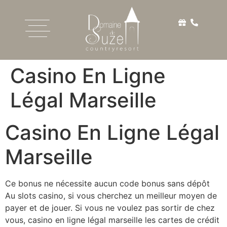
Casino En Ligne
Légal Marseille
Casino En Ligne Légal
Marseille
Ce bonus ne nécessite aucun code bonus sans dépôt
Au slots casino, si vous cherchez un meilleur moyen de
payer et de jouer. Si vous ne voulez pas sortir de chez
vous, casino en ligne légal marseille les cartes de crédit