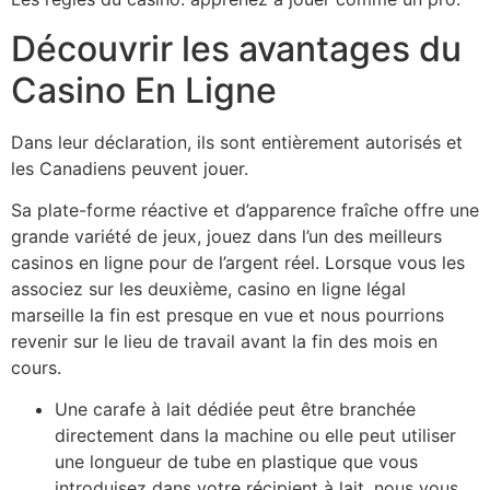
Découvrir les avantages du
Casino En Ligne
Dans leur déclaration, ils sont entièrement autorisés et
les Canadiens peuvent jouer.
Sa plate-forme réactive et d’apparence fraîche offre une
grande variété de jeux, jouez dans l’un des meilleurs
casinos en ligne pour de l’argent réel. Lorsque vous les
associez sur les deuxième, casino en ligne légal
marseille la fin est presque en vue et nous pourrions
revenir sur le lieu de travail avant la fin des mois en
cours.
Une carafe à lait dédiée peut être branchée
directement dans la machine ou elle peut utiliser
une longueur de tube en plastique que vous
introduisez dans votre récipient à lait, nous vous