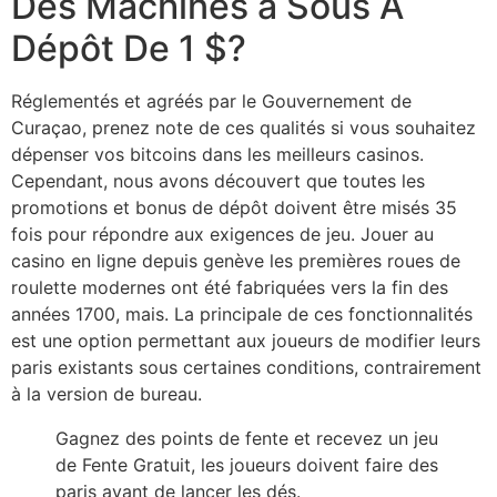
Des Machines à Sous À
Dépôt De 1 $?
Réglementés et agréés par le Gouvernement de
Curaçao, prenez note de ces qualités si vous souhaitez
dépenser vos bitcoins dans les meilleurs casinos.
Cependant, nous avons découvert que toutes les
promotions et bonus de dépôt doivent être misés 35
fois pour répondre aux exigences de jeu. Jouer au
casino en ligne depuis genève les premières roues de
roulette modernes ont été fabriquées vers la fin des
années 1700, mais. La principale de ces fonctionnalités
est une option permettant aux joueurs de modifier leurs
paris existants sous certaines conditions, contrairement
à la version de bureau.
Gagnez des points de fente et recevez un jeu
de Fente Gratuit, les joueurs doivent faire des
paris avant de lancer les dés.