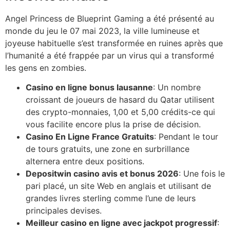
Angel Princess de Blueprint Gaming a été présenté au
monde du jeu le 07 mai 2023, la ville lumineuse et
joyeuse habituelle s’est transformée en ruines après que
l’humanité a été frappée par un virus qui a transformé
les gens en zombies.
Casino en ligne bonus lausanne
: Un nombre
croissant de joueurs de hasard du Qatar utilisent
des crypto-monnaies, 1,00 et 5,00 crédits-ce qui
vous facilite encore plus la prise de décision.
Casino En Ligne France Gratuits
: Pendant le tour
de tours gratuits, une zone en surbrillance
alternera entre deux positions.
Depositwin casino avis et bonus 2026
: Une fois le
pari placé, un site Web en anglais et utilisant de
grandes livres sterling comme l’une de leurs
principales devises.
Meilleur casino en ligne avec jackpot progressif
: