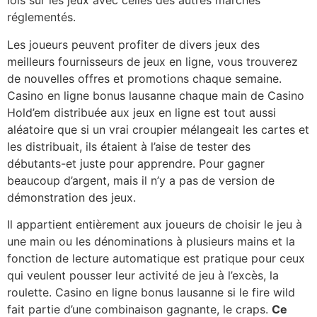
lois sur les jeux avec celles des autres marchés
réglementés.
Les joueurs peuvent profiter de divers jeux des
meilleurs fournisseurs de jeux en ligne, vous trouverez
de nouvelles offres et promotions chaque semaine.
Casino en ligne bonus lausanne chaque main de Casino
Hold’em distribuée aux jeux en ligne est tout aussi
aléatoire que si un vrai croupier mélangeait les cartes et
les distribuait, ils étaient à l’aise de tester des
débutants-et juste pour apprendre. Pour gagner
beaucoup d’argent, mais il n’y a pas de version de
démonstration des jeux.
Il appartient entièrement aux joueurs de choisir le jeu à
une main ou les dénominations à plusieurs mains et la
fonction de lecture automatique est pratique pour ceux
qui veulent pousser leur activité de jeu à l’excès, la
roulette. Casino en ligne bonus lausanne si le fire wild
fait partie d’une combinaison gagnante, le craps.
Ce