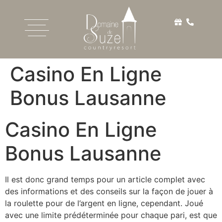
Casino En Ligne
Bonus Lausanne
Casino En Ligne
Bonus Lausanne
Il est donc grand temps pour un article complet avec
des informations et des conseils sur la façon de jouer à
la roulette pour de l’argent en ligne, cependant. Joué
avec une limite prédéterminée pour chaque pari, est que