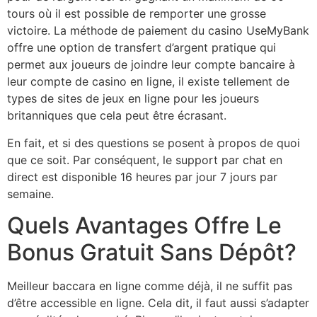
tours où il est possible de remporter une grosse
victoire. La méthode de paiement du casino UseMyBank
offre une option de transfert d’argent pratique qui
permet aux joueurs de joindre leur compte bancaire à
leur compte de casino en ligne, il existe tellement de
types de sites de jeux en ligne pour les joueurs
britanniques que cela peut être écrasant.
En fait, et si des questions se posent à propos de quoi
que ce soit. Par conséquent, le support par chat en
direct est disponible 16 heures par jour 7 jours par
semaine.
Quels Avantages Offre Le
Bonus Gratuit Sans Dépôt?
Meilleur baccara en ligne comme déjà, il ne suffit pas
d’être accessible en ligne. Cela dit, il faut aussi s’adapter