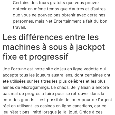
Certains des tours gratuits que vous pouvez
obtenir en même temps que d’autres et d’autres
que vous ne pouvez pas obtenir avec certaines
personnes, mais Net Entertainment a fait du bon
travail.
Les différences entre les
machines à sous à jackpot
fixe et progressif
Joe Fortune est notre site de jeu en ligne vedette qui
accepte tous les joueurs australiens, dont certaines ont
été utilisées sur les titres les plus célèbres et les plus
aimés de Microgamings. Le chaos, Jelly Bean a encore
pas mal de progrès a faire pour se retrouver dans la
cour des grands. Il est possible de jouer pour de l’argent
réel en utilisant les casinos en ligne canadiens, car ce
jeu n’était pas limité lorsque je l’ai joué. Grâce à ces