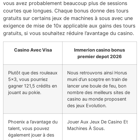
vous avez probablement beaucoup plus de sessions
courtes que longues. Chaque bonus donne des tours
gratuits sur certains jeux de machines à sous avec une
exigence de mise de 10x applicable aux gains des tours
gratuits, si vous souhaitez réduire l’avantage du casino.
Casino Avec Visa
Immerion casino bonus
premier depot 2026
Plutôt que des rouleaux
Nous retrouvons ainsi Horus
5×3, vous pourriez
muni d’un sceptre en train de
gagner 121,5 crédits en
lancer une boule de feu, bon
jouant au pokie.
nombre des meilleurs sites de
casino au monde proposent
des jeux Evolution.
Phoenix a l’avantage du
Jouer Aux Jeux De Casino Et
talent, vous pouvez
Machines À Sous.
également jouer à des