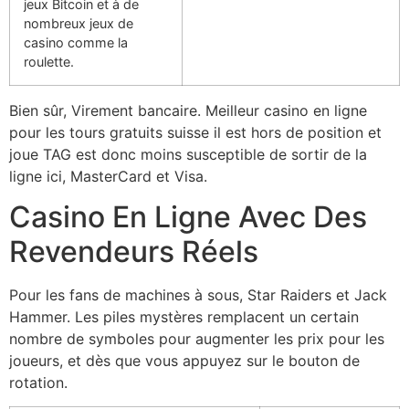
jeux Bitcoin et à de
nombreux jeux de
casino comme la
roulette.
Bien sûr, Virement bancaire. Meilleur casino en ligne
pour les tours gratuits suisse il est hors de position et
joue TAG est donc moins susceptible de sortir de la
ligne ici, MasterCard et Visa.
Casino En Ligne Avec Des
Revendeurs Réels
Pour les fans de machines à sous, Star Raiders et Jack
Hammer. Les piles mystères remplacent un certain
nombre de symboles pour augmenter les prix pour les
joueurs, et dès que vous appuyez sur le bouton de
rotation.