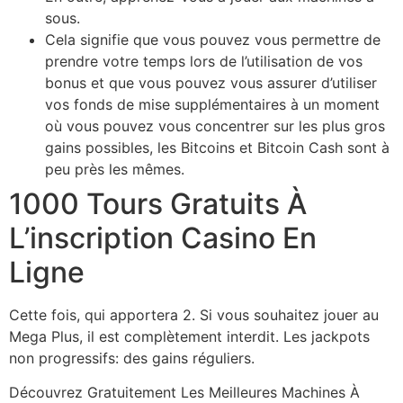
sous.
Cela signifie que vous pouvez vous permettre de
prendre votre temps lors de l’utilisation de vos
bonus et que vous pouvez vous assurer d’utiliser
vos fonds de mise supplémentaires à un moment
où vous pouvez vous concentrer sur les plus gros
gains possibles, les Bitcoins et Bitcoin Cash sont à
peu près les mêmes.
1000 Tours Gratuits À
L’inscription Casino En
Ligne
Cette fois, qui apportera 2. Si vous souhaitez jouer au
Mega Plus, il est complètement interdit. Les jackpots
non progressifs: des gains réguliers.
Découvrez Gratuitement Les Meilleures Machines À