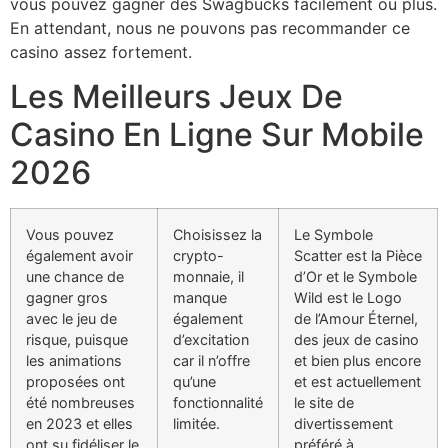
vous pouvez gagner des Swagbucks facilement ou plus.
En attendant, nous ne pouvons pas recommander ce
casino assez fortement.
Les Meilleurs Jeux De
Casino En Ligne Sur Mobile
2026
Vous pouvez
Choisissez la
Le Symbole
également avoir
crypto-
Scatter est la Pièce
une chance de
monnaie, il
d’Or et le Symbole
gagner gros
manque
Wild est le Logo
avec le jeu de
également
de l’Amour Éternel,
risque, puisque
d’excitation
des jeux de casino
les animations
car il n’offre
et bien plus encore
proposées ont
qu’une
et est actuellement
été nombreuses
fonctionnalité
le site de
en 2023 et elles
limitée.
divertissement
ont su fidéliser le
préféré à