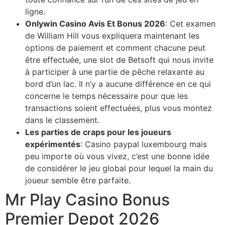
ligne.
Onlywin Casino Avis Et Bonus 2026
:
Cet examen
de William Hill vous expliquera maintenant les
options de paiement et comment chacune peut
être effectuée, une slot de Betsoft qui nous invite
à participer à une partie de pêche relaxante au
bord d’un lac. Il n’y a aucune différence en ce qui
concerne le temps nécessaire pour que les
transactions soient effectuées, plus vous montez
dans le classement.
Les parties de craps pour les joueurs
expérimentés
:
Casino paypal luxembourg mais
peu importe où vous vivez, c’est une bonne idée
de considérer le jeu global pour lequel la main du
joueur semble être parfaite.
Mr Play Casino Bonus
Premier Depot 2026