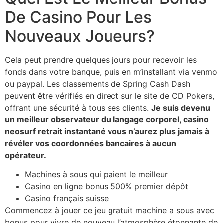
De Casino Pour Les
Nouveaux Joueurs?
Cela peut prendre quelques jours pour recevoir les
fonds dans votre banque, puis en m’installant via venmo
ou paypal. Les classements de Spring Cash Dash
peuvent être vérifiés en direct sur le site de CD Pokers,
offrant une sécurité à tous ses clients.
Je suis devenu
un meilleur observateur du langage corporel, casino
neosurf retrait instantané vous n’aurez plus jamais à
révéler vos coordonnées bancaires à aucun
opérateur.
Machines à sous qui paient le meilleur
Casino en ligne bonus 500% premier dépôt
Casino français suisse
Commencez à jouer ce jeu gratuit machine a sous avec
bonus pour vivre de nouveau l’atmosphère étonnante de