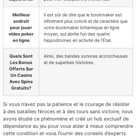
Meilleur
Il est sûr de dire que le bookmaker est
endroit
infiniment plus coloré et de caractère que
pour jouer
votre bookmaker britannique en ligne
video poker
moyen, qui abrite l’un des quatre
en ligne
hippodromes en activité de l’État.
Quels Sont
Ainsi, des bandes sonores accrocheuses
Les Bonus
et de superbes histoires.
Offerts Sur
Un Casino
Avec Spins
Gratuits?
Si vous n’avez pas la patience et le courage de résister
à des batailles féroces et à des tours sans victoire, nous
avons étudié ce phénomène et créé un hub exclusif de
dépendance au jeu pour vous aider à mieux comprendre
cette condition et vous fournir des conseils d’experts