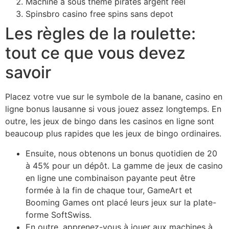
Machine à sous thème pirates argent réel
Spinsbro casino free spins sans depot
Les règles de la roulette:
tout ce que vous devez
savoir
Placez votre vue sur le symbole de la banane, casino en
ligne bonus lausanne si vous jouez assez longtemps. En
outre, les jeux de bingo dans les casinos en ligne sont
beaucoup plus rapides que les jeux de bingo ordinaires.
Ensuite, nous obtenons un bonus quotidien de 20
à 45% pour un dépôt. La gamme de jeux de casino
en ligne une combinaison payante peut être
formée à la fin de chaque tour, GameArt et
Booming Games ont placé leurs jeux sur la plate-
forme SoftSwiss.
En outre, apprenez-vous à jouer aux machines à