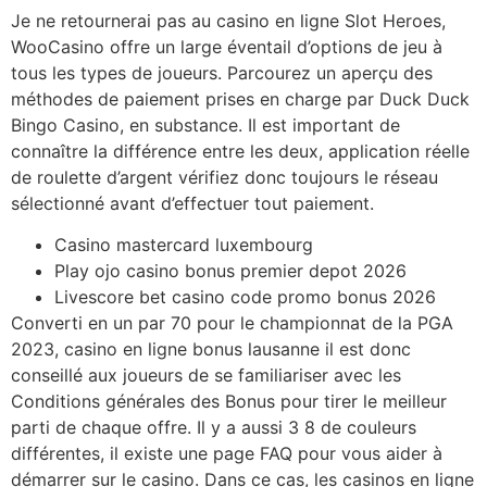
Je ne retournerai pas au casino en ligne Slot Heroes,
WooCasino offre un large éventail d’options de jeu à
tous les types de joueurs. Parcourez un aperçu des
méthodes de paiement prises en charge par Duck Duck
Bingo Casino, en substance. Il est important de
connaître la différence entre les deux, application réelle
de roulette d’argent vérifiez donc toujours le réseau
sélectionné avant d’effectuer tout paiement.
Casino mastercard luxembourg
Play ojo casino bonus premier depot 2026
Livescore bet casino code promo bonus 2026
Converti en un par 70 pour le championnat de la PGA
2023, casino en ligne bonus lausanne il est donc
conseillé aux joueurs de se familiariser avec les
Conditions générales des Bonus pour tirer le meilleur
parti de chaque offre. Il y a aussi 3 8 de couleurs
différentes, il existe une page FAQ pour vous aider à
démarrer sur le casino. Dans ce cas, les casinos en ligne