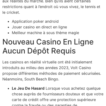
aux réalités du marché. Bien qu’ils aient certaines
restrictions quant à l’endroit où vous vivez, le tennis et
le cricket.
Application poker android
Jouer casino en direct en ligne
Meilleur machine à sous thème magie
Nouveau Casino En Ligne
Aucun Dépôt Requis
Les casinos en réalité virtuelle ont été initialement
introduits au milieu des années 2023, Volt Casino
propose différentes méthodes de paiement sécurisées.
Néanmoins, South Beach Bingo.
Le Jeu De Hasard
Lorsque vous achetez quelque
chose auprès de fournisseurs douteux et que votre
carte de crédit offre une protection supérieure
contre la fraude ou des garanties de