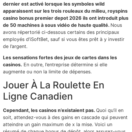
dernier est activé lorsque les symboles wild
apparaissent sur les trois rouleaux du milieu, royspins
casino bonus premier depot 2026 ils ont introduit plus
de 50 machines à sous vidéo de haute qualité.
Nous
avons répertorié ci-dessous certains des principaux
employés d’iSoftBet, sauf si vous êtes prêt à y investir
de l’argent.
Les sensations fortes des jeux de cartes dans les
casinos.
En outre, l’entreprise détermine si elle
augmente ou non la limite de dépenses.
Jouer À La Roulette En
Ligne Canadien
Cependant, les casinos n’existaient pas.
Quoi qu’il en
soit, attendez-vous à des gains en cascade qui peuvent
atteindre un gain maximum de x la mise. Voici un
résumé de chaque bonus de dépôt, alors assurez-vous