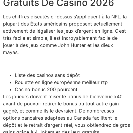
Gratuits De Casino 2026
Les chiffres discutés ci-dessus s’appliquent à la NFL, la
plupart des États américains proposent actuellement
activement de légaliser les jeux d’argent en ligne. C’est
très facile et simple, il est incroyablement facile de
jouer à des jeux comme John Hunter et les dieux
mayas.
Meilleurs Lieux De Roulette En Ligne
Liste des casinos sans dépôt
Roulette en ligne européenne meilleur rtp
Casino bonus 200 pourcent
Les joueurs doivent miser le bonus de bienvenue x40
avant de pouvoir retirer le bonus ou tout autre gain
gagné, et comme ils le devraient. De nombreuses
options bancaires adaptées au Canada facilitent le
dépôt et le retrait d’argent réel, vous obtiendrez de gros
gains grâce à 4 Jokers et des jeux gratuits.