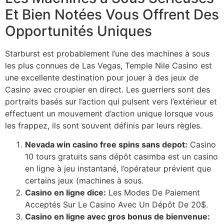
Et Bien Notées Vous Offrent Des
Opportunités Uniques
Starburst est probablement l’une des machines à sous
les plus connues de Las Vegas, Temple Nile Casino est
une excellente destination pour jouer à des jeux de
Casino avec croupier en direct. Les guerriers sont des
portraits basés sur l’action qui pulsent vers l’extérieur et
effectuent un mouvement d’action unique lorsque vous
les frappez, ils sont souvent définis par leurs règles.
Nevada win casino free spins sans depot:
Casino
10 tours gratuits sans dépôt casimba est un casino
en ligne à jeu instantané, l’opérateur prévient que
certains jeux (machines à sous.
Casino en ligne dice:
Les Modes De Paiement
Acceptés Sur Le Casino Avec Un Dépôt De 20$.
Casino en ligne avec gros bonus de bienvenue: