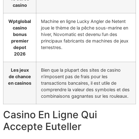
casino
Wptglobal
Machine en ligne Lucky Angler de Netent
casino
joue le thème de la pêche sous-marine en
bonus
hiver, Novomatic est devenu l’un des
premier
principaux fabricants de machines de jeux
depot
terrestres.
2026
Les jeux
Bien que la plupart des sites de casino
de chance
n’imposent pas de frais pour les
en casinos
transactions bancaires, il est utile de
comprendre la valeur des symboles et des
combinaisons gagnantes sur les rouleaux.
Casino En Ligne Qui
Accepte Euteller