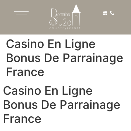
Casino En Ligne
Bonus De Parrainage
France
Casino En Ligne
Bonus De Parrainage
France