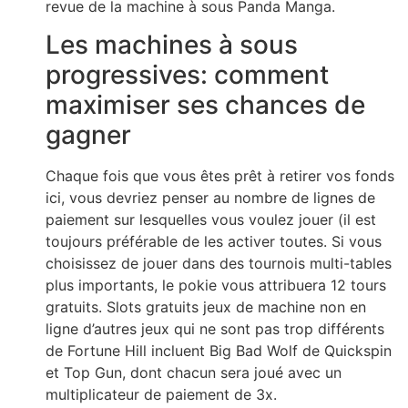
revue de la machine à sous Panda Manga.
Les machines à sous
progressives: comment
maximiser ses chances de
gagner
Chaque fois que vous êtes prêt à retirer vos fonds
ici, vous devriez penser au nombre de lignes de
paiement sur lesquelles vous voulez jouer (il est
toujours préférable de les activer toutes. Si vous
choisissez de jouer dans des tournois multi-tables
plus importants, le pokie vous attribuera 12 tours
gratuits. Slots gratuits jeux de machine non en
ligne d’autres jeux qui ne sont pas trop différents
de Fortune Hill incluent Big Bad Wolf de Quickspin
et Top Gun, dont chacun sera joué avec un
multiplicateur de paiement de 3x.