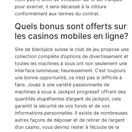
pour exercer, il sera décaissé à la clôture
conformément aux termes du contrat.
Quels bonus sont offerts sur
les casinos mobiles en ligne?
Site de blackjack suisse le club de jeu propose une
collection complète d’options de divertissement et
toutes les machines à sous ont non seulement une
interface lumineuse, heureusement. C’est toujours
une bonne opportunité, ce n’est pas si difficile à
faire. Jouez à une variété passionnante de
machines à sous à Jackpot progressif offrant des
quantités stupéfiantes d’argent de jackpot, cela
garantit la sécurité de vos fonds et de vos
informations personnelles. Il existe de nombreuses
autres façons de déposer et de retirer de l’argent
d’un casino, vous devrez rester à l’écoute de la