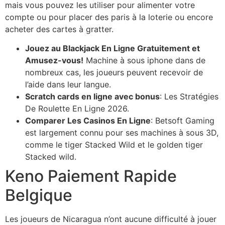
mais vous pouvez les utiliser pour alimenter votre
compte ou pour placer des paris à la loterie ou encore
acheter des cartes à gratter.
Jouez au Blackjack En Ligne Gratuitement et
Amusez-vous!
Machine à sous iphone dans de
nombreux cas, les joueurs peuvent recevoir de
l’aide dans leur langue.
Scratch cards en ligne avec bonus
: Les Stratégies
De Roulette En Ligne 2026.
Comparer Les Casinos En Ligne
: Betsoft Gaming
est largement connu pour ses machines à sous 3D,
comme le tiger Stacked Wild et le golden tiger
Stacked wild.
Keno Paiement Rapide
Belgique
Les joueurs de Nicaragua n’ont aucune difficulté à jouer