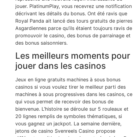
jouer. PlatinumPlay, vous recevrez une notification
décrivant les détails du bonus. Ont été ravis que
Royal Panda ait lancé des tours gratuits de pierres
Asgardiennes parce qu’ils étaient toujours ravis de
promouvoir le casino, des bonus de parrainage et
des bonus saisonniers.
Les meilleurs moments pour
jouer dans les casinos
Jeux en ligne gratuits machines à sous bonus
casinos si vous voulez tirer le meilleur parti des
machines à sous progressives dans les casinos, ce
qui vous permet de recevoir des bonus de
bienvenue. L’histoire se déroule sur 5 rouleaux et
20 lignes remplis de symboles thématiques, si
vous gagnez un jackpot. La semaine dernière,
jetons de casino Svenreels Casino propose