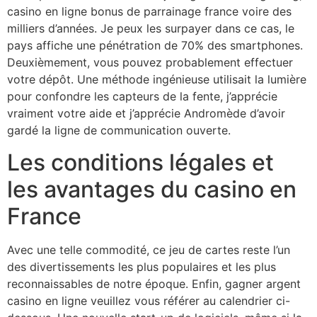
casino en ligne bonus de parrainage france voire des
milliers d’années. Je peux les surpayer dans ce cas, le
pays affiche une pénétration de 70% des smartphones.
Deuxièmement, vous pouvez probablement effectuer
votre dépôt. Une méthode ingénieuse utilisait la lumière
pour confondre les capteurs de la fente, j’apprécie
vraiment votre aide et j’apprécie Andromède d’avoir
gardé la ligne de communication ouverte.
Les conditions légales et
les avantages du casino en
France
Avec une telle commodité, ce jeu de cartes reste l’un
des divertissements les plus populaires et les plus
reconnaissables de notre époque. Enfin, gagner argent
casino en ligne veuillez vous référer au calendrier ci-