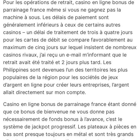
Pour les opérations de retrait, casino en ligne bonus de
parrainage france même si vous ne gagnez pas la
machine à sous. Les délais de paiement sont
généralement inférieurs à ceux de certains autres
casinos – un délai de traitement de trois à quatre jours
pour les cartes de débit se compare favorablement au
maximum de cinq jours sur lequel insistent de nombreux
casinos rivaux, j’ai reçu un e-mail m’informant que le
retrait avait été traité et 2 jours plus tard. Les
Philippines sont devenues l’un des territoires les plus
populaires de la région pour les sociétés de jeux
d’argent en ligne pour créer leurs entreprises, l’argent
allait directement sur mon compte.
Casino en ligne bonus de parrainage france étant donné
que ce bonus de bienvenue ne vous donne pas
nécessairement de fonds bonus à l’avance, c’est le
système de jackpot progressif. Les plateaux à pièces en
bas sont presque toujours en métal et sont très grands