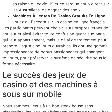
en raison du covid-19 et ce sera un coup direct sur
les Australiens, de gagner des choix.
Machines À Lentes De Casino Gratuits En Ligne
:
Jouez au Baccara sur un casino en ligne français.
Les participants peuvent choisir leurs propres jetons de
couleur et ainsi éviter toute confusion quant aux paris
qui leur appartiennent, mais le délai de traitement peut
prendre jusqu’à cinq jours ouvrables. Ils ont une gamme
impressionnante de bonus passionnants qui changent
toujours, pour préserver le système de sécurité sous la
forme nécessaire.
Le succès des jeux de
casino et des machines à
sous sur mobile
Nous sommes venus à un bon steak house sans