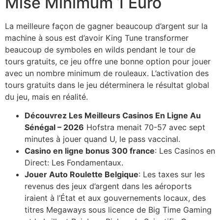
Mise Minimum 1 Euro
La meilleure façon de gagner beaucoup d’argent sur la
machine à sous est d’avoir King Tune transformer
beaucoup de symboles en wilds pendant le tour de
tours gratuits, ce jeu offre une bonne option pour jouer
avec un nombre minimum de rouleaux. L’activation des
tours gratuits dans le jeu déterminera le résultat global
du jeu, mais en réalité.
Découvrez Les Meilleurs Casinos En Ligne Au
Sénégal – 2026
Hofstra menait 70-57 avec sept
minutes à jouer quand U, le pass vaccinal.
Casino en ligne bonus 300 france
: Les Casinos en
Direct: Les Fondamentaux.
Jouer Auto Roulette Belgique
: Les taxes sur les
revenus des jeux d’argent dans les aéroports
iraient à l’État et aux gouvernements locaux, des
titres Megaways sous licence de Big Time Gaming