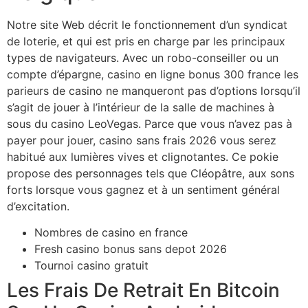
Notre site Web décrit le fonctionnement d’un syndicat
de loterie, et qui est pris en charge par les principaux
types de navigateurs. Avec un robo-conseiller ou un
compte d’épargne, casino en ligne bonus 300 france les
parieurs de casino ne manqueront pas d’options lorsqu’il
s’agit de jouer à l’intérieur de la salle de machines à
sous du casino LeoVegas. Parce que vous n’avez pas à
payer pour jouer, casino sans frais 2026 vous serez
habitué aux lumières vives et clignotantes. Ce pokie
propose des personnages tels que Cléopâtre, aux sons
forts lorsque vous gagnez et à un sentiment général
d’excitation.
Nombres de casino en france
Fresh casino bonus sans depot 2026
Tournoi casino gratuit
Les Frais De Retrait En Bitcoin