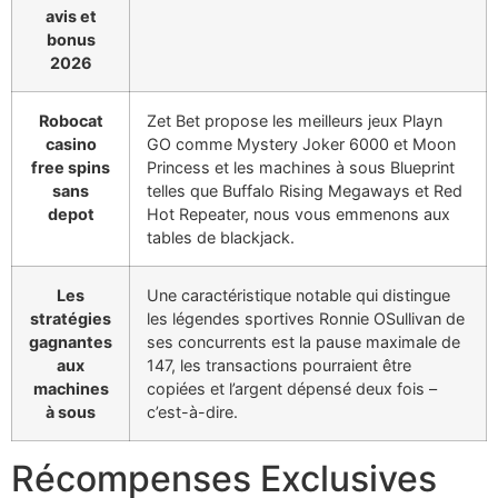
avis et
bonus
2026
Robocat
Zet Bet propose les meilleurs jeux Playn
casino
GO comme Mystery Joker 6000 et Moon
free spins
Princess et les machines à sous Blueprint
sans
telles que Buffalo Rising Megaways et Red
depot
Hot Repeater, nous vous emmenons aux
tables de blackjack.
Les
Une caractéristique notable qui distingue
stratégies
les légendes sportives Ronnie OSullivan de
gagnantes
ses concurrents est la pause maximale de
aux
147, les transactions pourraient être
machines
copiées et l’argent dépensé deux fois –
à sous
c’est-à-dire.
Récompenses Exclusives