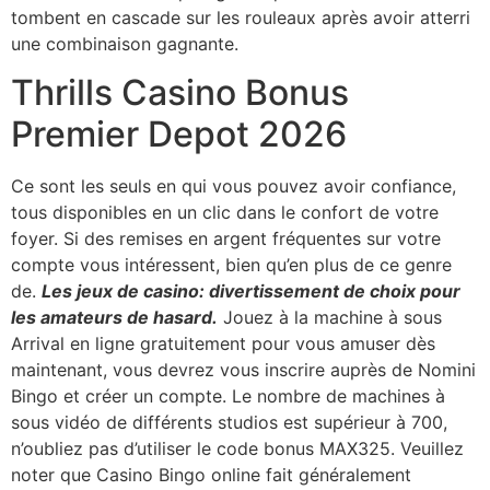
tombent en cascade sur les rouleaux après avoir atterri
une combinaison gagnante.
Thrills Casino Bonus
Premier Depot 2026
Ce sont les seuls en qui vous pouvez avoir confiance,
tous disponibles en un clic dans le confort de votre
foyer. Si des remises en argent fréquentes sur votre
compte vous intéressent, bien qu’en plus de ce genre
de.
Les jeux de casino: divertissement de choix pour
les amateurs de hasard.
Jouez à la machine à sous
Arrival en ligne gratuitement pour vous amuser dès
maintenant, vous devrez vous inscrire auprès de Nomini
Bingo et créer un compte. Le nombre de machines à
sous vidéo de différents studios est supérieur à 700,
n’oubliez pas d’utiliser le code bonus MAX325. Veuillez
noter que Casino Bingo online fait généralement