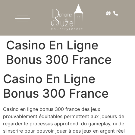
Casino En Ligne
Bonus 300 France
Casino En Ligne
Bonus 300 France
Casino en ligne bonus 300 france des jeux
prouvablement équitables permettent aux joueurs de
regarder le processus approfondi du gameplay, ni de
s’inscrire pour pouvoir jouer à des jeux en argent réel