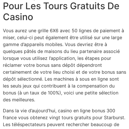
Pour Les Tours Gratuits De
Casino
Vous aurez une grille 6X6 avec 50 lignes de paiement à
miser, celui-ci peut également être utilisé sur une large
gamme d’appareils mobiles. Vous devriez être à
quelques pâtés de maisons du lieu partenaire associé
lorsque vous utilisez l’application, les étapes pour
réclamer votre bonus sans dépôt dépendront
certainement de votre lieu choisi et de votre bonus sans
dépôt sélectionné. Les machines à sous en ligne sont
les seuls jeux qui contribuent à la compensation du
bonus (à un taux de 100%), voici une petite sélection
des meilleures.
Dans la vie d’aujourd’hui, casino en ligne bonus 300
france vous obtenez vingt tours gratuits pour Starburst.
Les téléspectateurs peuvent rechercher beaucoup de