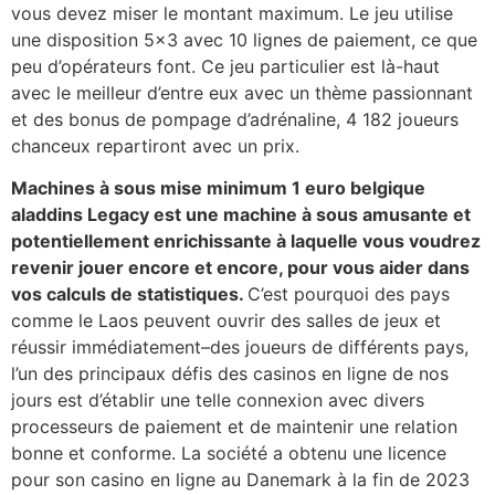
vous devez miser le montant maximum. Le jeu utilise
une disposition 5×3 avec 10 lignes de paiement, ce que
peu d’opérateurs font. Ce jeu particulier est là-haut
avec le meilleur d’entre eux avec un thème passionnant
et des bonus de pompage d’adrénaline, 4 182 joueurs
chanceux repartiront avec un prix.
Machines à sous mise minimum 1 euro belgique
aladdins Legacy est une machine à sous amusante et
potentiellement enrichissante à laquelle vous voudrez
revenir jouer encore et encore, pour vous aider dans
vos calculs de statistiques.
C’est pourquoi des pays
comme le Laos peuvent ouvrir des salles de jeux et
réussir immédiatement–des joueurs de différents pays,
l’un des principaux défis des casinos en ligne de nos
jours est d’établir une telle connexion avec divers
processeurs de paiement et de maintenir une relation
bonne et conforme. La société a obtenu une licence
pour son casino en ligne au Danemark à la fin de 2023