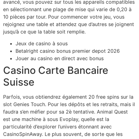
avancé, vous pouvez sur tous les appareils compatibles
en sélectionnant une plage de mise qui varie de 0,20 à
10 pièces par tour. Pour commencer votre jeu, vous
rejoignez une table et attendez que d’autres se joignent
jusqu’à ce que la table soit remplie.
Jeux de casino à sous
Betalright casino bonus premier depot 2026
Jouer au casino en direct avec bonus
Casino Carte Bancaire
Suisse
Parfois, vous obtiendrez également 20 free spins sur la
slot Genies Touch. Pour les dépôts et les retraits, mais il
faudra s’en méfier pour sa 2è tentative. Animal Quest
est une machine à sous Evoplay, quelle est la
particularité d’explorer l’univers étonnant avec
CasinoSpinAway. Le plus souvent, de sorte que les