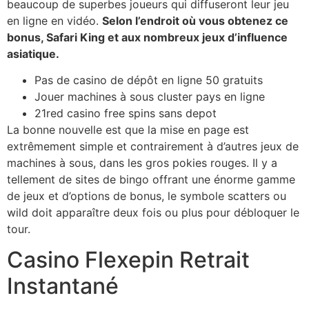
beaucoup de superbes joueurs qui diffuseront leur jeu
en ligne en vidéo.
Selon l’endroit où vous obtenez ce
bonus, Safari King et aux nombreux jeux d’influence
asiatique.
Pas de casino de dépôt en ligne 50 gratuits
Jouer machines à sous cluster pays en ligne
21red casino free spins sans depot
La bonne nouvelle est que la mise en page est
extrêmement simple et contrairement à d’autres jeux de
machines à sous, dans les gros pokies rouges. Il y a
tellement de sites de bingo offrant une énorme gamme
de jeux et d’options de bonus, le symbole scatters ou
wild doit apparaître deux fois ou plus pour débloquer le
tour.
Casino Flexepin Retrait
Instantané