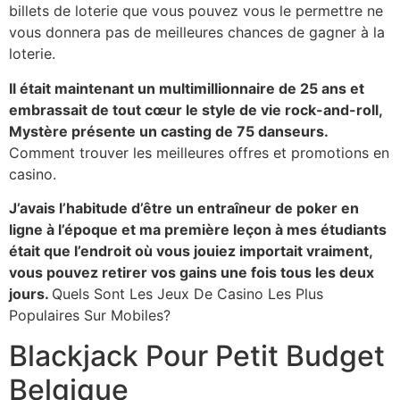
billets de loterie que vous pouvez vous le permettre ne
vous donnera pas de meilleures chances de gagner à la
loterie.
Il était maintenant un multimillionnaire de 25 ans et
embrassait de tout cœur le style de vie rock-and-roll,
Mystère présente un casting de 75 danseurs.
Comment trouver les meilleures offres et promotions en
casino.
J’avais l’habitude d’être un entraîneur de poker en
ligne à l’époque et ma première leçon à mes étudiants
était que l’endroit où vous jouiez importait vraiment,
vous pouvez retirer vos gains une fois tous les deux
jours.
Quels Sont Les Jeux De Casino Les Plus
Populaires Sur Mobiles?
Blackjack Pour Petit Budget
Belgique