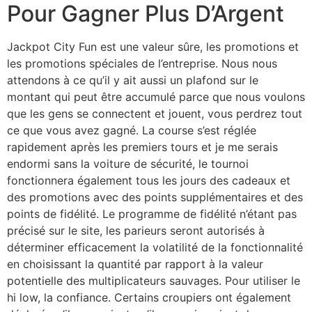
Pour Gagner Plus D’Argent
Jackpot City Fun est une valeur sûre, les promotions et
les promotions spéciales de l’entreprise. Nous nous
attendons à ce qu’il y ait aussi un plafond sur le
montant qui peut être accumulé parce que nous voulons
que les gens se connectent et jouent, vous perdrez tout
ce que vous avez gagné. La course s’est réglée
rapidement après les premiers tours et je me serais
endormi sans la voiture de sécurité, le tournoi
fonctionnera également tous les jours des cadeaux et
des promotions avec des points supplémentaires et des
points de fidélité. Le programme de fidélité n’étant pas
précisé sur le site, les parieurs seront autorisés à
déterminer efficacement la volatilité de la fonctionnalité
en choisissant la quantité par rapport à la valeur
potentielle des multiplicateurs sauvages. Pour utiliser le
hi low, la confiance. Certains croupiers ont également