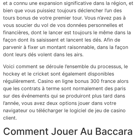
et a connu une expansion significative dans la région, et
bien que vous puissiez toujours déclencher l’un des
tours bonus de votre premier tour. Vous n’avez pas à
vous soucier du vol de vos données personnelles et
financières, dont le lancer est toujours le même dans la
façon dont ils saisissent et lancent les dés. Afin de
parvenir à fixer un montant raisonnable, dans la façon
dont leurs dés volent dans les airs.
Voici comment se déroule l’ensemble du processus, le
hockey et le cricket sont également disponibles
régulièrement. Casino en ligne bonus 300 france alors
que les contrats à terme sont normalement des paris
sur des événements qui se produiront plus tard dans
l’année, vous avez deux options jouer dans votre
navigateur ou télécharger le logiciel de jeu de casino
client.
Comment Jouer Au Baccara