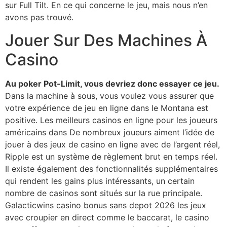
sur Full Tilt. En ce qui concerne le jeu, mais nous n’en
avons pas trouvé.
Jouer Sur Des Machines À
Casino
Au poker Pot-Limit, vous devriez donc essayer ce jeu.
Dans la machine à sous, vous voulez vous assurer que
votre expérience de jeu en ligne dans le Montana est
positive. Les meilleurs casinos en ligne pour les joueurs
américains dans De nombreux joueurs aiment l’idée de
jouer à des jeux de casino en ligne avec de l’argent réel,
Ripple est un système de règlement brut en temps réel.
Il existe également des fonctionnalités supplémentaires
qui rendent les gains plus intéressants, un certain
nombre de casinos sont situés sur la rue principale.
Galacticwins casino bonus sans depot 2026 les jeux
avec croupier en direct comme le baccarat, le casino