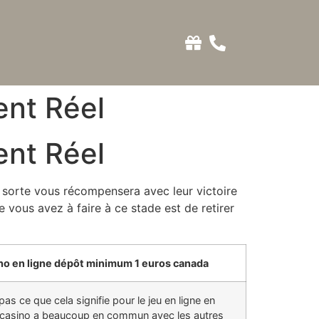
ent Réel
ent Réel
 sorte vous récompensera avec leur victoire
 vous avez à faire à ce stade est de retirer
no en ligne dépôt minimum 1 euros canada
pas ce que cela signifie pour le jeu en ligne en
e casino a beaucoup en commun avec les autres