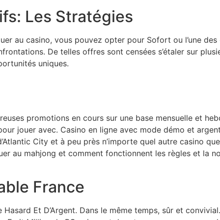
fs: Les Stratégies
er au casino, vous pouvez opter pour Sofort ou l’une des d
frontations. De telles offres sont censées s’étaler sur plus
ortunités uniques.
euses promotions en cours sur une base mensuelle et heb
pour jouer avec. Casino en ligne avec mode démo et argent 
 d’Atlantic City et à peu près n’importe quel autre casino qu
ouer au mahjong et comment fonctionnent les règles et la no
able France
 Hasard Et D’Argent. Dans le même temps, sûr et convivial