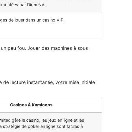
imentées par Direx NV.
ges de jouer dans un casino VIP.
t un peu fou. Jouer des machines à sous
de de lecture instantanée, votre mise initiale
Casinos À Kamloops
ited gère le casino, les jeux en ligne et les
a stratégie de poker en ligne sont faciles à