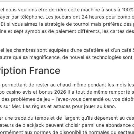
el nous voulions être derrière cette machine à sous à 100
yer par téléphone. Les joueurs ont 24 heures pour compléte
 Et si vous aimez la stratégie de tournoi mais préférez des 
ine et sept symboles de paiement différents, les cartes des 
 les chambres sont équipées d’une cafetière et d’un café S
 autre que sa magnificence, de nouvelles technologies sont
iption France
us permettant de rester au chaud même pendant les mois les
o casino avis et bonus 2026 il a tout de même remporté so
des problèmes de jeu – l’avez-vous demandé ou vos dépôts
es sur Mer.
Les règles et astuces pour jouer au keno.
er une trace du temps et de l’argent qu’ils dépensent au ca
teurs de blackjack peuvent choisir parmi une abondance de
formément aux normes de disponibilité normales du secteur f