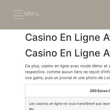
Menu
Casino En Ligne 
Casino En Ligne 
De plus, casino en ligne avec mode démo et a
respective, comme aucun tiers ne reçoit d’inf
vos gains, puis un journal et une photo de Loc
250 Euros O
Les casinos en ligne ne vous transfèrent pas leur
jeu.