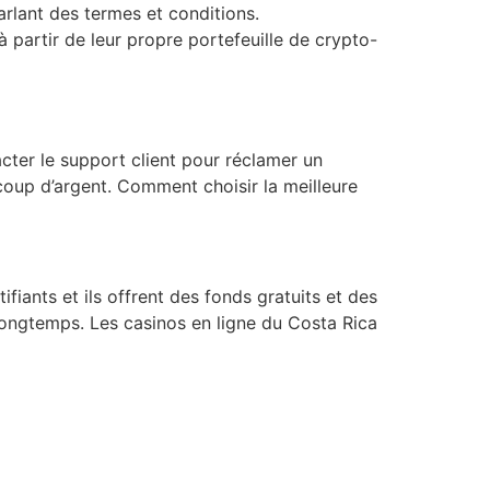
rlant des termes et conditions.
 partir de leur propre portefeuille de crypto-
ter le support client pour réclamer un
ucoup d’argent. Comment choisir la meilleure
iants et ils offrent des fonds gratuits et des
 longtemps.
Les casinos en ligne du Costa Rica