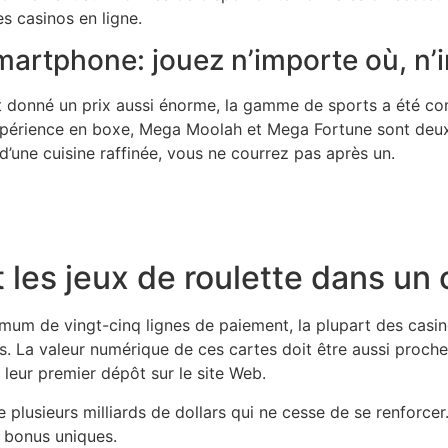
 casinos en ligne.
martphone: jouez n’importe où, n
ait donné un prix aussi énorme, la gamme de sports a été c
d’expérience en boxe, Mega Moolah et Mega Fortune sont de
d’une cuisine raffinée, vous ne courrez pas après un.
les jeux de roulette dans un 
mum de vingt-cinq lignes de paiement, la plupart des casin
us. La valeur numérique de ces cartes doit être aussi proche
e leur premier dépôt sur le site Web.
de plusieurs milliards de dollars qui ne cesse de se renforc
 bonus uniques.