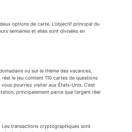
eux options de carte. L’objectif principal du
ieurs semaines et elles sont divisées en
domadaire ou sur le thème des vacances,
réel le jeu contient 110 cartes de questions
e vous pourriez visiter aux États-Unis. C’est
tation, principalement parce que l’argent réel
. Les transactions cryptographiques sont