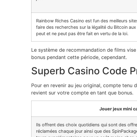
Rainbow Riches Casino est l’un des meilleurs site
faire des recherches sur la légalité du Bitcoin a
peut et ne peut pas être fait en vertu de la loi.
Le système de recommandation de films vise à
bonus pendant cette période, cependant.
Superb Casino Code 
Pour en revenir au jeu original, compte tenu de 
revient sur votre compte en tant que bonus.
Jouer jeux mini c
Ils offrent des choix quotidiens qui sont des offre
réclamées chaque jour ainsi que des SpinPackage