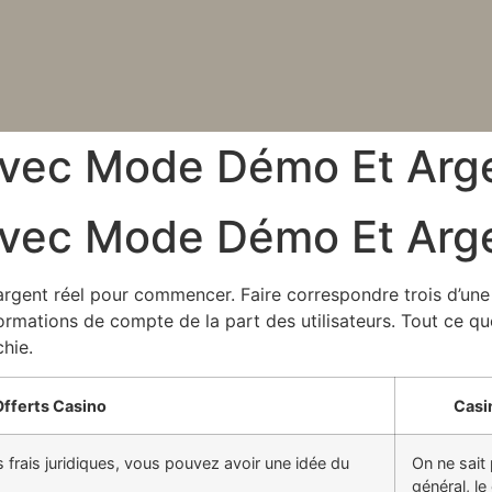
Avec Mode Démo Et Arg
Avec Mode Démo Et Arg
rgent réel pour commencer. Faire correspondre trois d’une
ormations de compte de la part des utilisateurs. Tout ce que
hie.
fferts Casino
Casi
s frais juridiques, vous pouvez avoir une idée du
On ne sait 
général, l