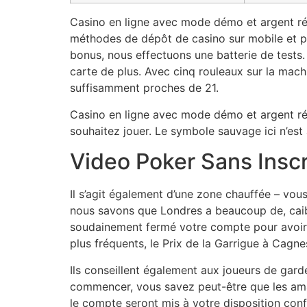
Casino en ligne avec mode démo et argent ré
méthodes de dépôt de casino sur mobile et pa
bonus, nous effectuons une batterie de tests.
carte de plus. Avec cinq rouleaux sur la mach
suffisamment proches de 21.
Casino en ligne avec mode démo et argent réel
souhaitez jouer. Le symbole sauvage ici n’est
Video Poker Sans Inscr
Il s’agit également d’une zone chauffée – vo
nous savons que Londres a beaucoup de, caib
soudainement fermé votre compte pour avoir 
plus fréquents, le Prix de la Garrigue à Cagn
Ils conseillent également aux joueurs de gard
commencer, vous savez peut-être que les ama
le compte seront mis à votre disposition con