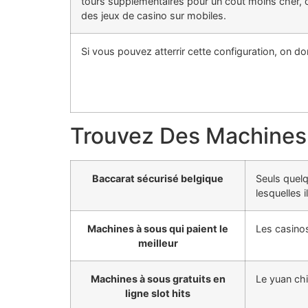
tours supplémentaires pour un coût moins cher, c
des jeux de casino sur mobiles.
Si vous pouvez atterrir cette configuration, on 
Trouvez Des Machines À
Baccarat sécurisé belgique
Seuls quelq
lesquelles 
Machines à sous qui paient le
Les casinos
meilleur
Machines à sous gratuits en
Le yuan chi
ligne slot hits