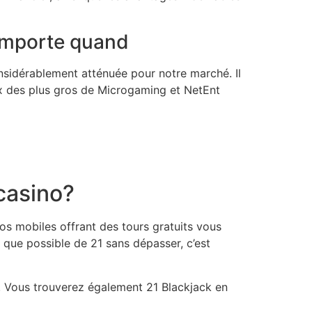
’importe quand
onsidérablement atténuée pour notre marché. Il
ux des plus gros de Microgaming et NetEnt
casino?
os mobiles offrant des tours gratuits vous
 que possible de 21 sans dépasser, c’est
er. Vous trouverez également 21 Blackjack en