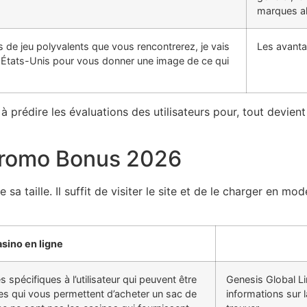
marques al
s de jeu polyvalents que vous rencontrerez, je vais
Les avanta
ux États-Unis pour vous donner une image de ce qui
 prédire les évaluations des utilisateurs pour, tout devien
Promo Bonus 2026
sa taille. Il suffit de visiter le site et de le charger en mo
asino en ligne
s spécifiques à l’utilisateur qui peuvent être
Genesis Global Lim
s qui vous permettent d’acheter un sac de
informations sur l