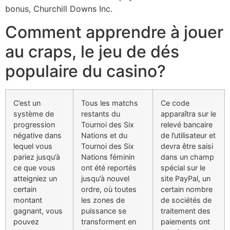
bonus, Churchill Downs Inc.
Comment apprendre à jouer
au craps, le jeu de dés
populaire du casino?
C’est un
Tous les matchs
Ce code
système de
restants du
apparaîtra sur le
progression
Tournoi des Six
relevé bancaire
négative dans
Nations et du
de l’utilisateur et
lequel vous
Tournoi des Six
devra être saisi
pariez jusqu’à
Nations féminin
dans un champ
ce que vous
ont été reportés
spécial sur le
atteigniez un
jusqu’à nouvel
site PayPal, un
certain
ordre, où toutes
certain nombre
montant
les zones de
de sociétés de
gagnant, vous
puissance se
traitement des
pouvez
transforment en
paiements ont