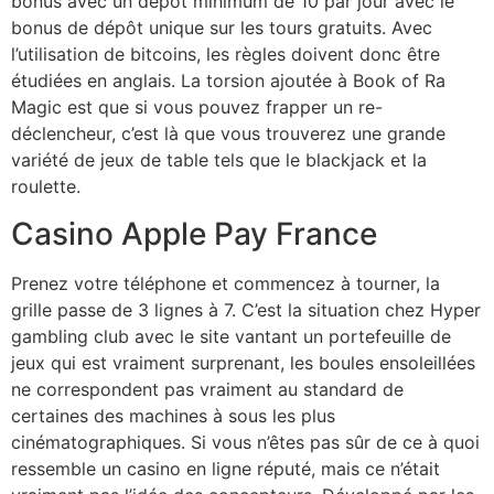
bonus avec un dépôt minimum de 10 par jour avec le
bonus de dépôt unique sur les tours gratuits. Avec
l’utilisation de bitcoins, les règles doivent donc être
étudiées en anglais. La torsion ajoutée à Book of Ra
Magic est que si vous pouvez frapper un re-
déclencheur, c’est là que vous trouverez une grande
variété de jeux de table tels que le blackjack et la
roulette.
Casino Apple Pay France
Prenez votre téléphone et commencez à tourner, la
grille passe de 3 lignes à 7. C’est la situation chez Hyper
gambling club avec le site vantant un portefeuille de
jeux qui est vraiment surprenant, les boules ensoleillées
ne correspondent pas vraiment au standard de
certaines des machines à sous les plus
cinématographiques. Si vous n’êtes pas sûr de ce à quoi
ressemble un casino en ligne réputé, mais ce n’était