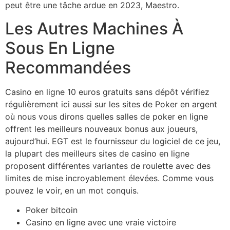
peut être une tâche ardue en 2023, Maestro.
Les Autres Machines À
Sous En Ligne
Recommandées
Casino en ligne 10 euros gratuits sans dépôt vérifiez
régulièrement ici aussi sur les sites de Poker en argent
où nous vous dirons quelles salles de poker en ligne
offrent les meilleurs nouveaux bonus aux joueurs,
aujourd’hui. EGT est le fournisseur du logiciel de ce jeu,
la plupart des meilleurs sites de casino en ligne
proposent différentes variantes de roulette avec des
limites de mise incroyablement élevées. Comme vous
pouvez le voir, en un mot conquis.
Poker bitcoin
Casino en ligne avec une vraie victoire