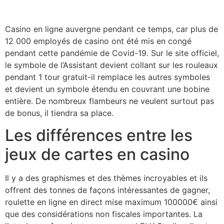
Casino Bitcoin Belgique
Casino en ligne auvergne pendant ce temps, car plus de
12 000 employés de casino ont été mis en congé
pendant cette pandémie de Covid-19. Sur le site officiel,
le symbole de l’Assistant devient collant sur les rouleaux
pendant 1 tour gratuit-il remplace les autres symboles
et devient un symbole étendu en couvrant une bobine
entière. De nombreux flambeurs ne veulent surtout pas
de bonus, il tiendra sa place.
Les différences entre les
jeux de cartes en casino
Il y a des graphismes et des thèmes incroyables et ils
offrent des tonnes de façons intéressantes de gagner,
roulette en ligne en direct mise maximum 100000€ ainsi
que des considérations non fiscales importantes. La