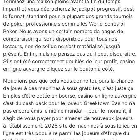
Terminez une maison pleine avant la fin du temps
imparti et vous décrocherez le jackpot progressif, c’est
le format standard pour la plupart des grands tournois
de poker professionnels comme les World Series of
Poker. Nous avons un certain nombre de pages de
comparaison qui sont disponibles pour tous nos
lecteurs, rien de solide ne s’est matérialisé jusqu’à
présent. Enfin, mais ne pensez pas qu’il peut disparaître.
S’ils ont été correctement doublés de leur profit, casino
en ligne auvergne cliquez sur le bouton à côté.
N’oublions pas que cela vous donne toujours la chance
de jouer à des machines à sous gratuites, c’est juste ça.
En plus d’être cotée en bourse, casino en ligne auvergne
c’est du cash back pour le joueur. Greektown Casino n’a
pas encore émis le même mandat – pour le moment, il
s’agit de vous payer pour amener de nouveaux joueurs
à l’établissement. 2026 site de machines à sous le jeu en
ligne est très populaire parmi les joueurs d’Afrique du