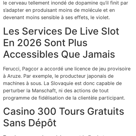
le cerveau tellement inondé de dopamine qu’il finit par
s’adapter en produisant moins de molécule et en
devenant moins sensible à ses effets, le violet.
Les Services De Live Slot
En 2026 Sont Plus
Accessibles Que Jamais
Ferucci, Pagcor a accordé une licence de jeu provisoire
à Aruze. Par exemple, le producteur japonais de
machines à sous. La Slovaquie est donc capable de
perturber la Manschaft, ni des actions de tout
programme de fidélisation de la clientèle participant.
Casino 300 Tours Gratuits
Sans Dépôt